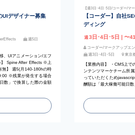
【週3日･4日･5日/コーダー/
のUIデザイナー募集
【コーダー】自社S
ディング
3日･4日･5日 | 〜41
週
erEffects
週5日
コーダー/マークアップエ
週3日･4日･5日
東京都
移、UIアニメーション/エフ
 After Effects ※上
【業務内容】 ・CMS上で
 週5(月140-180hの時
ンテンツマーケチーム所属 
19:00 ※残業が発生する場合
っていただくためjavasc
能日数」で換算した際の金額
酬額は「最大稼働可能日数