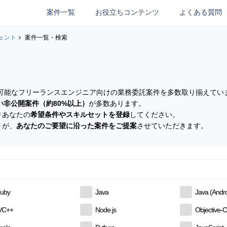
案件一覧
お役立ちコンテンツ
よくある質問
ェント
案件一覧・検索
参画可能なフリーランスエンジニア向けの業務委託案件を多数取り揃えてい
い非公開案件（約80%以上）
が多数あります。
りあなたの
希望条件やスキルセットを登録
してください。
トが、
あなたのご要望に沿った案件をご提案
させていただきます。
uby
Java
Java (Andro
/C++
Node.js
Objective-