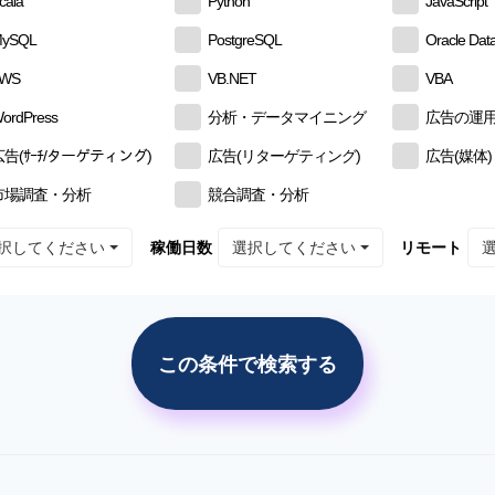
cala
Python
JavaScript
ySQL
PostgreSQL
Oracle Dat
AWS
VB.NET
VBA
ordPress
分析・データマイニング
広告の運
広告(ｻｰﾁ/ターゲティング)
広告(リターゲティング)
広告(媒体)
市場調査・分析
競合調査・分析
択してください
選択してください
稼働日数
リモート
この条件で検索する