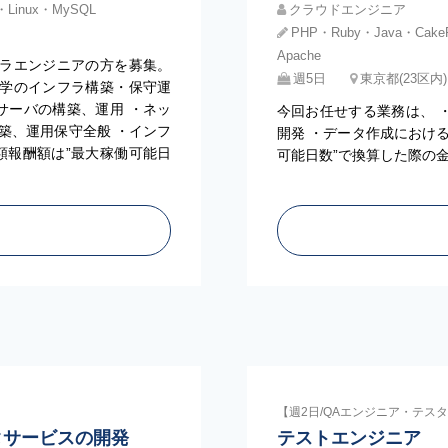
t・Linux・MySQL
クラウドエンジニア
PHP・Ruby・Java・Cake
Apache
ラエンジニアの方を募集。
週5日
東京都(23区内
学のインフラ構築・保守運
xサーバの構築、運用 ・ネッ
今回お任せする業務は、 ・
築、運用保守全般 ・インフ
開発 ・データ作成における
月額報酬額は”最大稼働可能日
可能日数”で換算した際の
【週2日/QAエンジニア・テス
社データサービスの開発
テストエンジニア