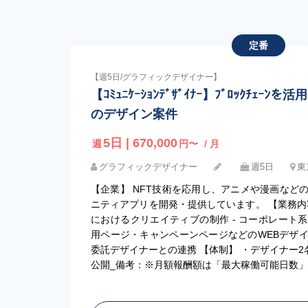
定番
【週5日/グラフィックデザイナー】
【ｺﾐｭﾆｹｰｼｮﾝﾃﾞｻﾞｲﾅｰ】ﾌﾞﾛｯｸﾁｪｰﾝを活用
のデザイン案件
5日 | 670,000
週
円〜
/ 月
グラフィックデザイナー
週5日
東
【企業】 NFT技術を応用し、アニメや漫画など
ニティアプリを開発・提供しています。 【業務内
におけるクリエイティブの制作 - コーポレート系
用ページ・キャンペーンページなどのWEBデザイ
委託デザイナーとの連携 【体制】 ・デザイナー2名
公開_備考：※月額報酬額は「最大稼働可能日数