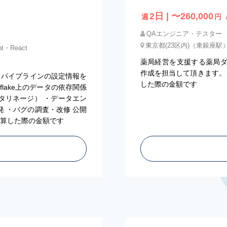
2日 | 〜260,000
週
円
QAエンジニア・テスター
東京都(23区内)（東銀座駅
pt・React
薬局経営を支援する薬局
作成を担当して頂きます。 
タパイプラインの設定情報を
した際の金額です
owflake上のデータの依存関係
タリネージ） ・データエン
 ・バグの調査・改修 公開
換算した際の金額です