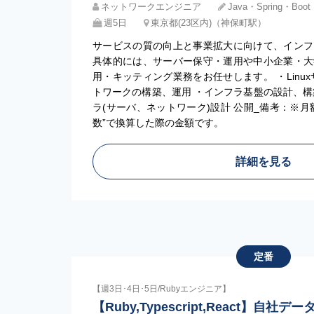
ネットワークエンジニア
Java・Spring・Boo
週5日
東京都(23区内)（神保町駅）
サービスの質の向上と事業拡大に向けて、インフ
具体的には、サーバー保守・運用や中小企業・大
用・キッティング業務をお任せします。 ・Linu
トワークの構築、運用 ・インフラ基盤の設計、構
ラ(サーバ、ネットワーク)設計 公開_備考：※
数”で換算した際の金額です。
詳細を見る
定番
【週3日･4日･5日/Rubyエンジニア】
【Ruby,Typescript,React】自