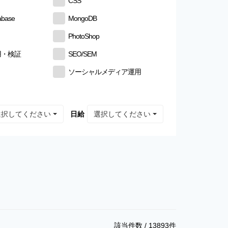
CSS
abase
MongoDB
PhotoShop
用・検証
SEO/SEM
ソーシャルメディア運用
選択してください
選択してください
日給
該当件数 /
13893
件