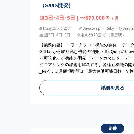
（SaaS開発)
3日･4日･5日 | 〜670,000
週
円
/ 月
Rubyエンジニア
JavaScript・Ruby・Typescri
週3日･4日･5日
東京都(23区内)（目黒駅）
【業務内容】 ・ワークフロー機能の開発 ・デー
GitHubから取り込む機能の開発 ・BigQuery/Sn
を可視化する機能の開発（データカタログ、デー
ジニアリングの課題を解決する、各種新機能の開発
_備考：※月額報酬額は「最大稼働可能日数」で
詳細を見る
定番