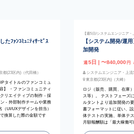
【週5日/システムエンジニア・
したﾌｧﾝｺﾐｭﾆﾃｨｻｰﾋﾞｽ
【システム開発/運用】E
加開発
5日 | 〜840,000
週
円
京都(23区内)（代田橋）
システムエンジニア・上流
東京都(23区内)（大崎）
のIPタイトルのファンコミュ
容】 ・ファンコミュニティ
ロジ（販売、購買、在庫
クリエイティブの制作 - 採
ス等）。 テストフェーズ
ン - 外部制作チームや業務
ルタントより追加開発の
（UI/UXデザインを担当）
書フォーマットに従い、設
」で換算した際の金額です
体テストの実施、単体テス
月額報酬額は「最大稼働可