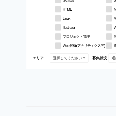
Go言語
S
HTML
M
Linux
Illustrator
W
プロジェクト管理
Web解析(アナリティクス等)
選択してください
選
エリア
募集状況