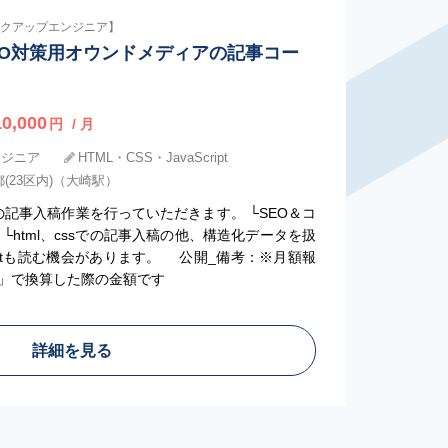
マークアップエンジニア】
EO対策用オウンドメディアの記事コー
0,000
円
/ 月
ンジニア
HTML・CSS・JavaScript
(23区内)（大崎駅）
の記事入稿作業を行っていただきます。 └SEO＆コ
└html、cssでの記事入稿の他、構造化データを扱
riptも読む機会があります。 公開_備考：※月額報
」で換算した際の金額です
詳細を見る