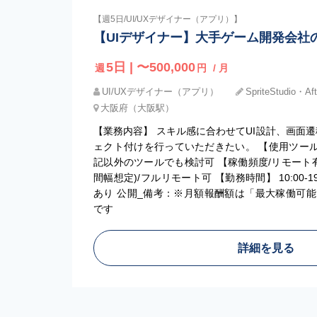
【週5日/UI/UXデザイナー（アプリ）】
【UIデザイナー】大手ゲーム開発会社
5日 | 〜500,000
週
円
/ 月
UI/UXデザイナー（アプリ）
SpriteStudio・Aft
大阪府（大阪駅）
【業務内容】 スキル感に合わせてUI設計、画面遷
ェクト付けを行っていただきたい。 【使用ツール】 Spine
記以外のツールでも検討可 【稼働頻度/リモート有無】
間幅想定)/フルリモート可 【勤務時間】 10:00-
あり 公開_備考：※月額報酬額は「最大稼働可
です
詳細を見る