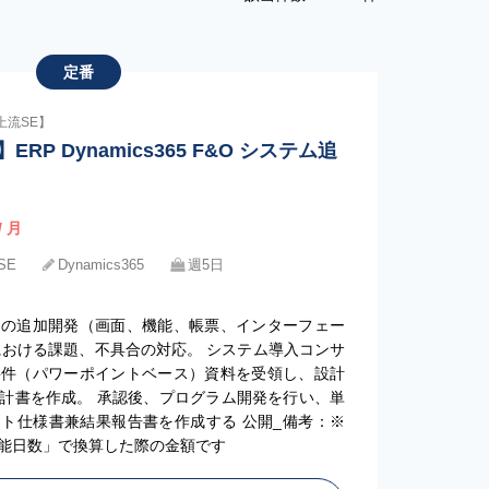
定番
上流SE】
RP Dynamics365 F&O システム追
/ 月
SE
Dynamics365
週5日
）の追加開発（画面、機能、帳票、インターフェー
における課題、不具合の対応。 システム導入コンサ
要件（パワーポイントベース）資料を受領し、設計
計書を作成。 承認後、プログラム開発を行い、単
ト仕様書兼結果報告書を作成する 公開_備考：※
能日数」で換算した際の金額です