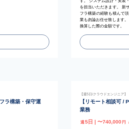
す。 システム設計・実装
を担当いただきます。 新
フラ構築の経験も積んで頂
業も勿論お任せ致します。 
換算した際の金額です。
【週5日/クラウドエンジニア】
インフラ構築・保守運
【リモート相談可 / 
業務
5日 | 〜740,000
週
円