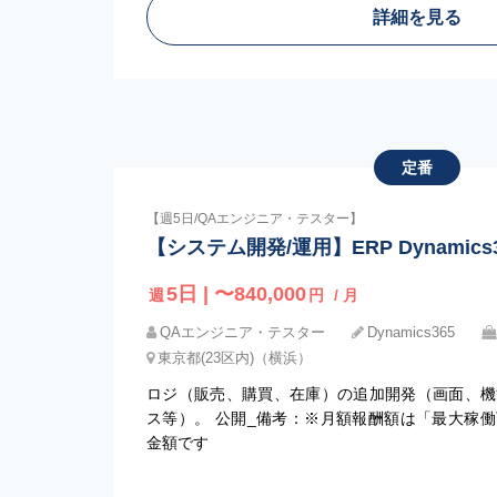
詳細を見る
定番
【週5日/QAエンジニア・テスター】
【システム開発/運用】ERP Dynamics
5日 | 〜840,000
週
円
/ 月
QAエンジニア・テスター
Dynamics365
東京都(23区内)（横浜）
ロジ（販売、購買、在庫）の追加開発（画面、機
ス等）。 公開_備考：※月額報酬額は「最大稼
金額です