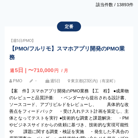
該当件数 /
13893
件
定番
【週5日/PMO】
【PMO/フルリモ】スマホアプリ開発のPMO業
務
5日 | 〜710,000
週
円
/ 月
PMO
・
週5日
東京都(23区内)（有楽町）
【案 件】スマホアプリ開発のPMO業務 【工 程】 ●成果物
のレビューと品質評価: ・ベンダーから提出される設計書、
ソースコード、アプリビルドをレビューし、 具体的な改
善点をフィードバック ・受け入れテスト計画を策定し、主
体となってテストを実行 ●技術的な調査と課題解決: ・PM
やビジネスサイドからの依頼に基づき、技術的な実現可能性
や 課題に関する調査・検証を実施 ・発生した不具合の