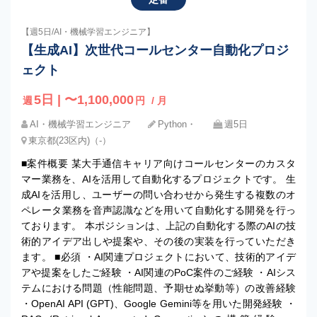
【週5日/AI・機械学習エンジニア】
【生成AI】次世代コールセンター自動化プロジ
ェクト
5日 | 〜1,100,000
週
円
/ 月
AI・機械学習エンジニア
Python・
週5日
東京都(23区内)（-）
■案件概要 某大手通信キャリア向けコールセンターのカスタ
マー業務を、AIを活用して自動化するプロジェクトです。 生
成AIを活用し、ユーザーの問い合わせから発生する複数のオ
ペレータ業務を音声認識などを用いて自動化する開発を行っ
ております。 本ポジションは、上記の自動化する際のAIの技
術的アイデア出しや提案や、その後の実装を行っていただき
ます。 ■必須 ・AI関連プロジェクトにおいて、技術的アイデ
アや提案をしたご経験 ・AI関連のPoC案件のご経験 ・AIシス
テムにおける問題（性能問題、予期せぬ挙動等）の改善経験
・OpenAI API (GPT)、Google Gemini等を用いた開発経験 ・