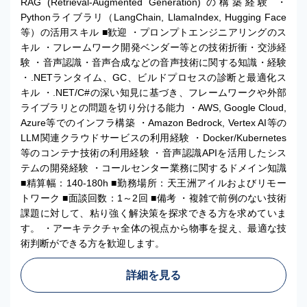
RAG (Retrieval-Augmented Generation) の構築経験 ・
Pythonライブラリ（LangChain, LlamaIndex, Hugging Face
等）の活用スキル ■歓迎 ・プロンプトエンジニアリングのス
キル ・フレームワーク開発ベンダー等との技術折衝・交渉経
験 ・音声認識・音声合成などの音声技術に関する知識・経験
・.NETランタイム、GC、ビルドプロセスの診断と最適化ス
キル ・.NET/C#の深い知見に基づき、フレームワークや外部
ライブラリとの問題を切り分ける能力 ・AWS, Google Cloud,
Azure等でのインフラ構築 ・Amazon Bedrock, Vertex AI等の
LLM関連クラウドサービスの利用経験 ・Docker/Kubernetes
等のコンテナ技術の利用経験 ・音声認識APIを活用したシス
テムの開発経験 ・コールセンター業務に関するドメイン知識
■精算幅：140-180h ■勤務場所：天王洲アイルおよびリモー
トワーク ■面談回数：1～2回 ■備考 ・複雑で前例のない技術
課題に対して、粘り強く解決策を探求できる方を求めていま
す。 ・アーキテクチャ全体の視点から物事を捉え、最適な技
術判断ができる方を歓迎します。
詳細を見る