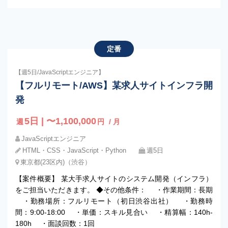
定番
【週5日/JavaScriptエンジニア】
【フルリモート/AWS】某求人サイトインフラ開
発
5日 | 〜1,100,000
週
円
/ 月
JavaScriptエンジニア
HTML・CSS・JavaScript・Python
週5日
東京都(23区内)（渋谷）
【案件概要】 某大手求人サイトのシステム開発（インフラ）
をご担当いただきます。 ◆その他条件： ・作業期間：長期
・勤務場所：フルリモート（初日渋谷出社） ・勤務時
間：9:00-18:00 ・単価：スキル見合い ・精算幅：140h-
180h ・面談回数：1回