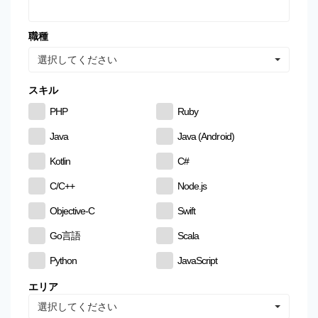
職種
選択してください
スキル
PHP
Ruby
Java
Java (Android)
Kotlin
C#
C/C++
Node.js
Objective-C
Swift
Go言語
Scala
Python
JavaScript
CSS
HTML
エリア
選択してください
MySQL
PostgreSQL