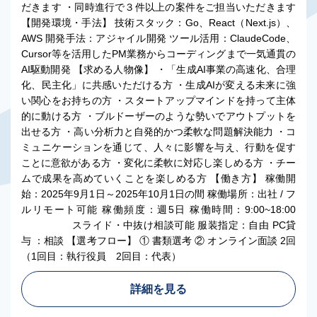
だきます ・同時進行で３件以上の案件をご担当いただきます
【開発環境・手法】 技術スタック：Go、React（Next.js）、
AWS 開発手法：アジャイル開発 ツール活用：ClaudeCode、
Cursor等を活用したPM業務からコーディングまで一気通貫の
AI駆動開発 【求める人物像】 ・「生成AI事業の高速化、合理
化、民主化」に共感いただける方 ・生成AIが変える未来に強
い関心をお持ちの方 ・スタートアップマインドを持って主体
的に動ける方 ・ブルドーザーのような勢いでアウトプットを
出せる方 ・高い分析力と自発的かつ柔軟な問題解決能力 ・コ
ミュニケーションを通じて、人々に影響を与え、行動を促す
ことに意欲がある方 ・変化に柔軟に対応し楽しめる方 ・チー
ムで成果を高めていくことを楽しめる方 【働き方】 稼働開
始：2025年9月1日～2025年10月1日の間 稼働場所：出社 / フ
ルリモート可能 稼働頻度：週5日 稼働時間：9:00~18:00
スライド・中抜け相談可能 服装指定：自由 PC貸
与 ：相談 【選考フロー】 ① 書類選考 ② オンライン面談 2回
（1回目：執行役員 2回目：代表）
詳細を見る