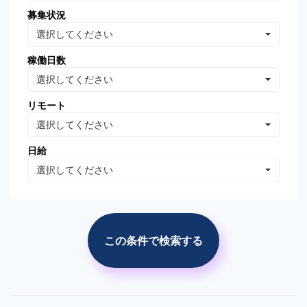
募集状況
Oracle Database
MongoDB
選択してください
Linux
AWS
稼働日数
VB.NET
VBA
選択してください
PhotoShop
Illustrator
リモート
WordPress
分析・データマイニング
選択してください
広告の運用・検証
SEO/SEM
日給
プロジェクト管理
広告(ｻｰﾁ/ターゲティング)
選択してください
広告(リターゲティング)
広告(媒体)
ソーシャルメディア運用
Web解析(アナリティクス
等)
この条件で検索する
市場調査・分析
競合調査・分析