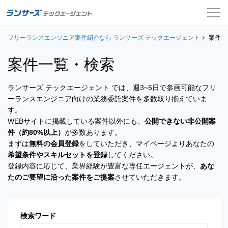
フリーランスエンジニア案件紹介なら ランサーズ テックエージェント
案件一覧
案件一
案件一覧・検索
お役立ちコンテンツ
ランサーズ テックエージェント では、週3~5日で参画可能なフリ
よくある質問
ーランスエンジニア向けの業務委託案件を多数取り揃えていま
す。
採用担当者の方はこちら
WEBサイトに掲載している案件以外にも、
公開できない非公開案
件（約80%以上）
が多数あります。
ログイン
まずは
無料の会員登録
をしていただき、マイページよりあなたの
希望条件やスキルセットを登録
してください。
会員登録
登録内容に応じて、業界経験が豊富な専任エージェントが、
あな
たのご要望に沿った案件をご提案
させていただきます。
検索ワード