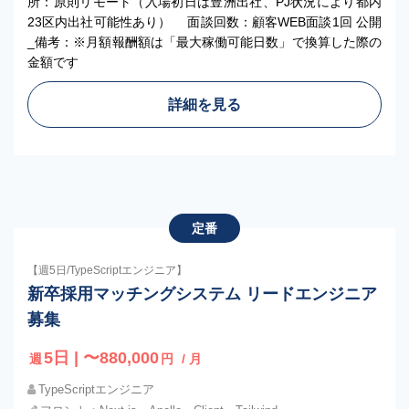
所：原則リモート（入場初日は豊洲出社、PJ状況により都内
23区内出社可能性あり） 面談回数：顧客WEB面談1回 公開
_備考：※月額報酬額は「最大稼働可能日数」で換算した際の
金額です
詳細を見る
定番
【週5日/TypeScriptエンジニア】
新卒採用マッチングシステム リードエンジニア
募集
5日 | 〜880,000
週
円
/ 月
TypeScriptエンジニア