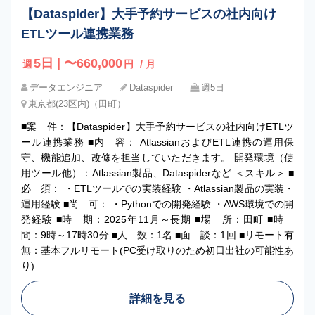
【Dataspider】大手予約サービスの社内向け
ETLツール連携業務
5日 | 〜660,000
週
円
/ 月
データエンジニア
Dataspider
週5日
東京都(23区内)（田町）
■案 件：【Dataspider】大手予約サービスの社内向けETLツ
ール連携業務 ■内 容： AtlassianおよびETL連携の運用保
守、機能追加、改修を担当していただきます。 開発環境（使
用ツール他）：Atlassian製品、Dataspiderなど ＜スキル＞ ■
必 須： ・ETLツールでの実装経験 ・Atlassian製品の実装・
運用経験 ■尚 可： ・Pythonでの開発経験 ・AWS環境での開
発経験 ■時 期：2025年11月～長期 ■場 所：田町 ■時
間：9時～17時30分 ■人 数：1名 ■面 談：1回 ■リモート有
無：基本フルリモート(PC受け取りのため初日出社の可能性あ
り)
詳細を見る