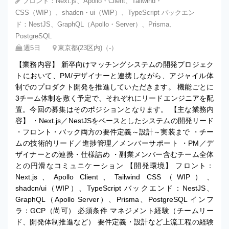
フロント：Next.js、Apollo・Client、Tailwind・
CSS（WIP）、shadcn・ui（WIP）、TypeScript バックエン
ド：NestJS、GraphQL（Apollo・Server）、Prisma、
PostgreSQL
週5日
東京都(23区内)（‐）
【業務内容】 新卒向けマッチングシステムの開発プロジェク
トにおいて、PM/デザイナーと連携しながら、アジャイル体
制でのプロダクト開発を推進していただきます。 機能ごとに
3チーム体制を敷く予定で、それぞれにリードエンジニアを配
置。今回の募集はそのポジションとなります。 【主な業務内
容】 ・Next.js／NestJSをベースとしたシステムの開発リード
・フロント・バック両方の要件定義～設計～実装まで ・チー
ムの技術的リード／進捗管理／メンバーサポート ・PM／デ
ザイナーとの連携・仕様詰め ・副業メンバー含むチーム全体
との円滑なコミュニケーション 【開発環境】 フロント：
Next.js、Apollo Client、Tailwind CSS（WIP）、
shadcn/ui（WIP）、TypeScript バックエンド：NestJS、
GraphQL（Apollo Server）、Prisma、PostgreSQL インフ
ラ：GCP（尚可） 必須条件 マネジメント経験（チームリー
ド、開発体制推進など） 要件定義・設計など上流工程の経験