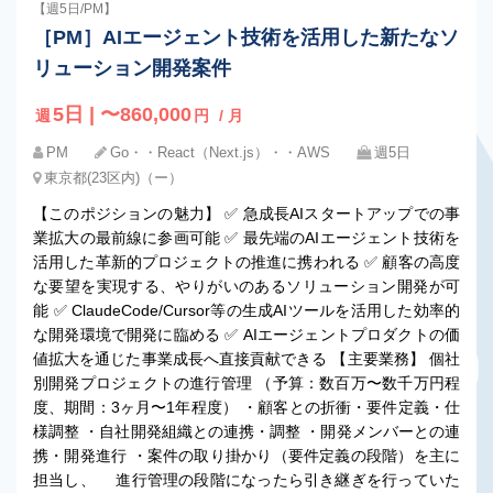
【週5日/PM】
［PM］AIエージェント技術を活用した新たなソ
リューション開発案件
5日 | 〜860,000
週
円
/ 月
PM
Go・・React（Next.js）・・AWS
週5日
東京都(23区内)（ー）
【このポジションの魅力】 ✅ 急成長AIスタートアップでの事
業拡大の最前線に参画可能 ✅ 最先端のAIエージェント技術を
活用した革新的プロジェクトの推進に携われる ✅ 顧客の高度
な要望を実現する、やりがいのあるソリューション開発が可
能 ✅ ClaudeCode/Cursor等の生成AIツールを活用した効率的
な開発環境で開発に臨める ✅ AIエージェントプロダクトの価
値拡大を通じた事業成長へ直接貢献できる 【主要業務】 個社
別開発プロジェクトの進行管理 （予算：数百万〜数千万円程
度、期間：3ヶ月〜1年程度） ・顧客との折衝・要件定義・仕
様調整 ・自社開発組織との連携・調整 ・開発メンバーとの連
携・開発進行 ・案件の取り掛かり（要件定義の段階）を主に
担当し、 進行管理の段階になったら引き継ぎを行っていた