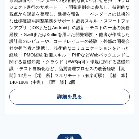
原因調査や、ベンダーへの技術的な問い合わせを担当 ●プロ
ジェクト進行のサポート: ・開発定例会に参加し、技術的な
観点から課題を整理し、進捗を報告 ・ベンダーとの技術的
な仕様確認や調整業務をサポート 必要スキル ・スマートフォ
ンアプリ（iOSまたはAndroid）の設計～テストの一連の実務
経験 ・SwiftまたはKotlinを用いた開発経験 ・他者が作成した
設計書のレビューや、コードレビューの経験 ・外部の開発会
社や担当者と連携し、技術的なコミュニケーションをとった
経験 ・PMO経験 歓迎スキル ・PHPなどWebバックエンドに
関する基礎知識 ・クラウド（AWS尚可）環境に関する基礎知
識 ・テスト自動化など、品質管理プロセスの改善経験 【期
間】12月～ 【場 所】フルリモート（有楽町駅） 【精 算】
140-180h（中割） 【面 談】2回
詳細を見る
定番