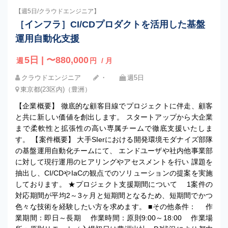
【週5日/クラウドエンジニア】
［インフラ］CI/CDプロダクトを活用した基盤
運用自動化支援
5日 | 〜880,000
週
円
/ 月
クラウドエンジニア
・
週5日
東京都(23区内)（豊洲）
【企業概要】 徹底的な顧客目線でプロジェクトに伴走、顧客
と共に新しい価値を創出します。 スタートアップから大企業
まで柔軟性と拡張性の高い専属チームで徹底支援いたしま
す。 【案件概要】 大手SIerにおける開発環境モダナイズ部隊
の基盤運用自動化チームにて、 エンドユーザや社内他事業部
に対して現行運用のヒアリングやアセスメントを行い 課題を
抽出し、CI/CDやIaCの観点でのソリューションの提案を実施
しております。 ★プロジェクト支援期間について 1案件の
対応期間が平均2～3ヶ月と短期間となるため、短期間でかつ
色々な技術を経験したい方を求めます。 ■その他条件： 作
業期間：即日～長期 作業時間：原則9:00～18:00 作業場