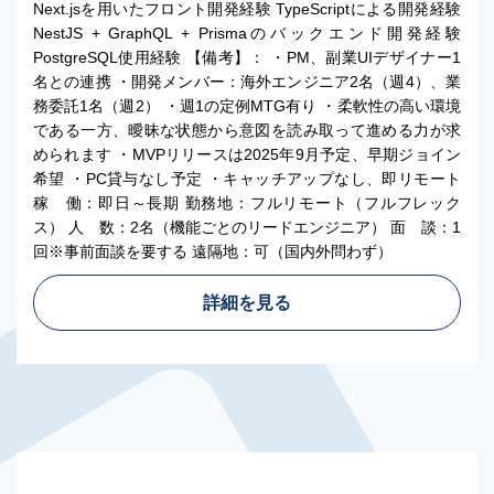
Next.jsを用いたフロント開発経験 TypeScriptによる開発経験
NestJS + GraphQL + Prismaのバックエンド開発経験
PostgreSQL使用経験 【備考】： ・PM、副業UIデザイナー1
名との連携 ・開発メンバー：海外エンジニア2名（週4）、業
務委託1名（週2） ・週1の定例MTG有り ・柔軟性の高い環境
である一方、曖昧な状態から意図を読み取って進める力が求
められます ・MVPリリースは2025年9月予定、早期ジョイン
希望 ・PC貸与なし予定 ・キャッチアップなし、即リモート
稼 働：即日～長期 勤務地：フルリモート（フルフレック
ス） 人 数：2名（機能ごとのリードエンジニア） 面 談：1
回※事前面談を要する 遠隔地：可（国内外問わず）
詳細を見る