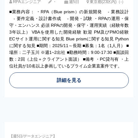
RPAエンジニア
・
週5日
東京都(23区内)（-）
■業務内容： ・RPA（Blue prism）の新規開発 - 業務設計
- 要件定義・設計書作成 - 開発・試験 ・RPAの運用・保
守・エンハンス 必須 RPAの開発・保守・運用実績（経験年数
3年以上） VBAを使用した開発経験 歓迎 PM及びPMO経験
ECサイト運用に関する知見 Blue prismに関する知見 Python
に関する知見 ■期間：2025/11～長期 ■募集：1名（1人月） ■
場所：二子玉川 ※週1~2出社 ■勤務時間：9:00-17:30 ■面談回
数：2回（上位＋クライアント面談） ■備考 ・PC貸与有 ・上
位社員が10名以上参画しているプライム企業直案件です。
詳細を見る
【週5日/データエンジニア】