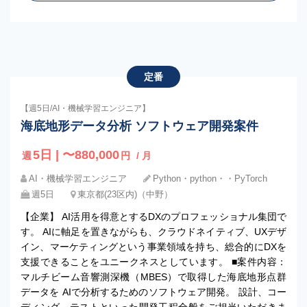
定番
【週5日/AI・機械学習エンジニア】
海底地形データ分析 ソフトウェア開発案件
5日 | 〜880,000
週
円
/ 月
AI・機械学習エンジニア
Python・python・・PyTorch
週5日
東京都(23区内)（中野）
【企業】 AI活用を得意とするDXのプロフェッショナル集団で
す。 AIに軸足を置きながらも、クラウドネイティブ、UXデザ
イン、マーケティングという事業領域を持ち、総合的にDXを
支援できることをユニークネスとしています。 ■案件内容：
マルチビーム音響測深機（MBES）で取得した海底地形点群
データを AIで分析するためのソフトウェア開発。 設計、コー