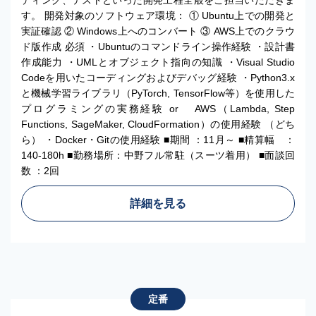
ディング、テストといった開発工程全般をご担当いただきま
す。 開発対象のソフトウェア環境： ① Ubuntu上での開発と
実証確認 ② Windows上へのコンバート ③ AWS上でのクラウ
ド版作成 必須 ・Ubuntuのコマンドライン操作経験 ・設計書
作成能力 ・UMLとオブジェクト指向の知識 ・Visual Studio
Codeを用いたコーディングおよびデバッグ経験 ・Python3.x
と機械学習ライブラリ（PyTorch, TensorFlow等）を使用した
プログラミングの実務経験 or AWS（Lambda, Step
Functions, SageMaker, CloudFormation）の使用経験 （どち
ら） ・Docker・Gitの使用経験 ■期間 ：11月～ ■精算幅 ：
140-180h ■勤務場所：中野フル常駐（スーツ着用） ■面談回
数 ：2回
詳細を見る
定番