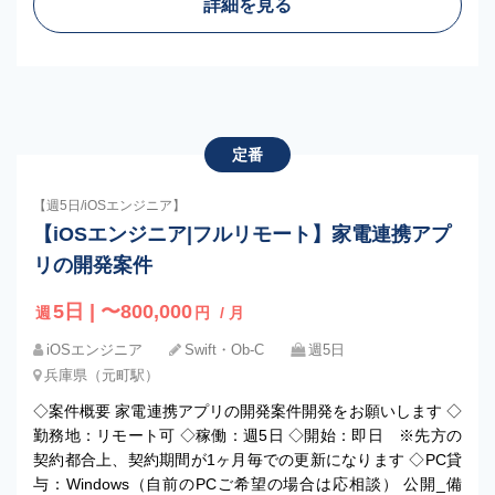
詳細を見る
定番
【週5日/iOSエンジニア】
【iOSエンジニア|フルリモート】家電連携アプ
リの開発案件
5日 | 〜800,000
週
円
/ 月
iOSエンジニア
Swift・Ob-C
週5日
兵庫県（元町駅）
◇案件概要 家電連携アプリの開発案件開発をお願いします ◇
勤務地：リモート可 ◇稼働：週5日 ◇開始：即日 ※先方の
契約都合上、契約期間が1ヶ月毎での更新になります ◇PC貸
与：Windows（自前のPCご希望の場合は応相談） 公開_備