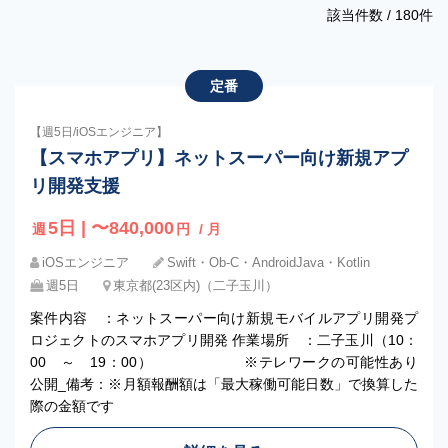
該当件数 /
180
件
定番
【週5日/iOSエンジニア】
【スマホアプリ】ネットスーパー向け新規アプ
リ開発支援
5日 | 〜840,000
週
円
/ 月
iOSエンジニア
Swift・Ob-C・AndroidJava・Kotlin
週5日
東京都(23区内)（二子玉川）
案件内容 ：ネットスーパー向け新規モバイルアプリ開発プ
ロジェクトのスマホアプリ開発 作業場所 ：二子玉川（10：
00 ～ 19：00） ※テレワークの可能性あり
公開_備考：※月額報酬額は「最大稼働可能日数」で換算した
際の金額です