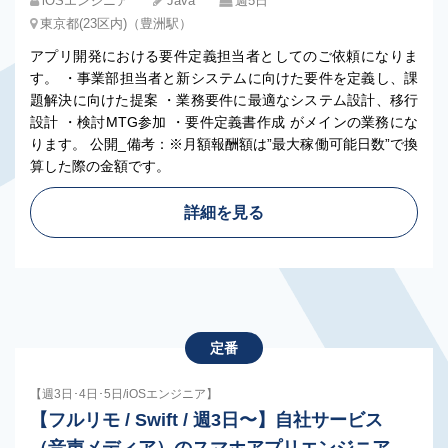
iOSエンジニア
Java
週5日
東京都(23区内)（豊洲駅）
アプリ開発における要件定義担当者としてのご依頼になりま
す。 ・事業部担当者と新システムに向けた要件を定義し、課
題解決に向けた提案 ・業務要件に最適なシステム設計、移行
設計 ・検討MTG参加 ・要件定義書作成 がメインの業務にな
ります。 公開_備考：※月額報酬額は”最大稼働可能日数”で換
算した際の金額です。
詳細を見る
定番
【週3日･4日･5日/iOSエンジニア】
【フルリモ / Swift / 週3日〜】自社サービス