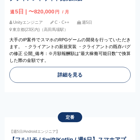
5日 | 〜820,000
週
円
/ 月
Unityエンジニア
C・C++
週5日
東京都(23区内)（高田馬場駅）
大手のIP案件でスマホのRPGゲームの開発を行っていただき
ます。 ・クライアントの新規実装 ・クライアントの既存バグ
の修正 公開_備考：※月額報酬額は”最大稼働可能日数”で換算
した際の金額です。
詳細を見る
定番
【週5日/Androidエンジニア】
【フルリモ / Swift/Kotlin / 週5日】スマホアプ