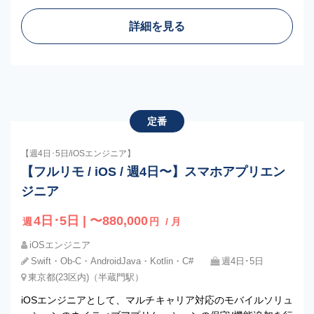
詳細を見る
定番
【週4日･5日/iOSエンジニア】
【フルリモ / iOS / 週4日〜】スマホアプリエン
ジニア
4日･5日 | 〜880,000
週
円
/ 月
iOSエンジニア
Swift・Ob-C・AndroidJava・Kotlin・C#
週4日･5日
東京都(23区内)（半蔵門駅）
iOSエンジニアとして、マルチキャリア対応のモバイルソリュ