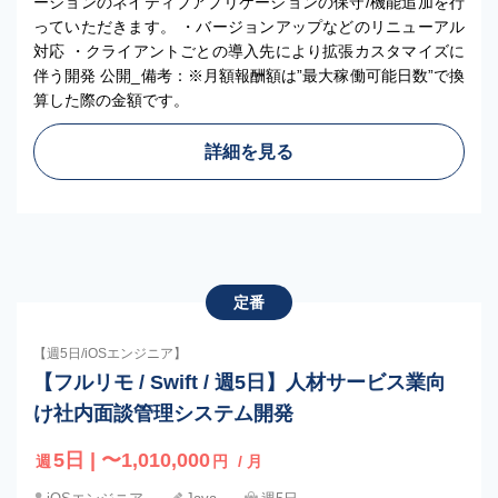
ーションのネイティブアプリケーションの保守/機能追加を行
っていただきます。 ・バージョンアップなどのリニューアル
対応 ・クライアントごとの導入先により拡張カスタマイズに
伴う開発 公開_備考：※月額報酬額は”最大稼働可能日数”で換
算した際の金額です。
詳細を見る
定番
【週5日/iOSエンジニア】
【フルリモ / Swift / 週5日】人材サービス業向
け社内面談管理システム開発
5日 | 〜1,010,000
週
円
/ 月