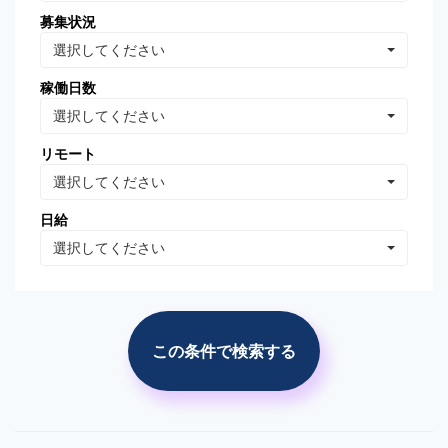
募集状況
Oracle Database
MongoDB
選択してください
Linux
AWS
稼働日数
VB.NET
VBA
選択してください
PhotoShop
Illustrator
リモート
WordPress
分析・データマイニング
選択してください
広告の運用・検証
SEO/SEM
日給
プロジェクト管理
広告(ｻｰﾁ/ターゲティング)
選択してください
広告(リターゲティング)
広告(媒体)
ソーシャルメディア運用
Web解析(アナリティクス
等)
この条件で検索する
市場調査・分析
競合調査・分析