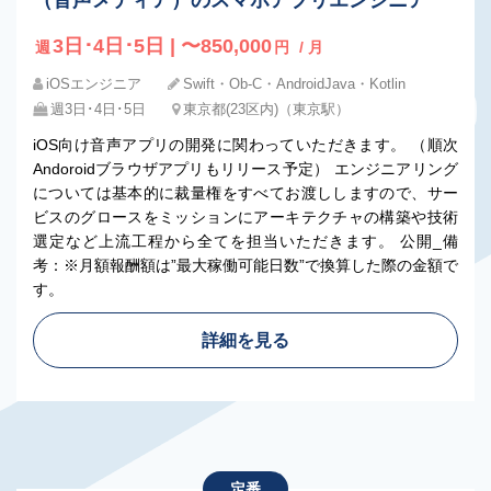
（音声メディア）のスマホアプリエンジニア
3日･4日･5日 | 〜850,000
週
円
/ 月
iOSエンジニア
Swift・Ob-C・AndroidJava・Kotlin
週3日･4日･5日
東京都(23区内)（東京駅）
iOS向け音声アプリの開発に関わっていただきます。 （順次
Andoroidブラウザアプリもリリース予定） エンジニアリング
については基本的に裁量権をすべてお渡ししますので、サー
ビスのグロースをミッションにアーキテクチャの構築や技術
選定など上流工程から全てを担当いただきます。 公開_備
考：※月額報酬額は”最大稼働可能日数”で換算した際の金額で
す。
詳細を見る
定番