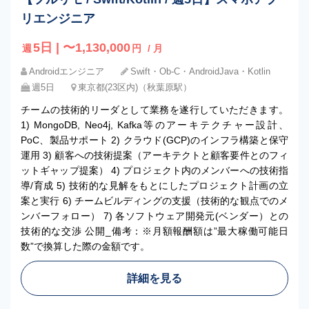
リエンジニア
5日 | 〜1,130,000
週
円
/ 月
Androidエンジニア
Swift・Ob-C・AndroidJava・Kotlin
週5日
東京都(23区内)（秋葉原駅）
チームの技術的リーダとして業務を遂行していただきます。
1) MongoDB, Neo4j, Kafka等のアーキテクチャー設計、
PoC、製品サポート 2) クラウド(GCP)のインフラ構築と保守
運用 3) 顧客への技術提案（アーキテクトと顧客要件とのフィ
ットギャップ提案） 4) プロジェクト内のメンバーへの技術指
導/育成 5) 技術的な見解をもとにしたプロジェクト計画の立
案と実行 6) チームビルディングの支援（技術的な観点でのメ
ンバーフォロー） 7) 各ソフトウェア開発元(ベンダー）との
技術的な交渉 公開_備考：※月額報酬額は”最大稼働可能日
数”で換算した際の金額です。
詳細を見る