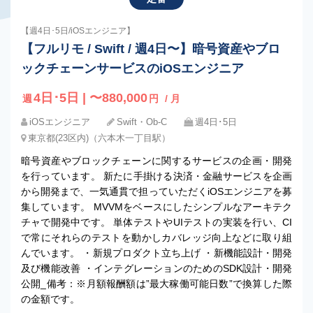
【週4日･5日/iOSエンジニア】
【フルリモ / Swift / 週4日〜】暗号資産やブロ
ックチェーンサービスのiOSエンジニア
4日･5日 | 〜880,000
週
円
/ 月
iOSエンジニア
Swift・Ob-C
週4日･5日
東京都(23区内)（六本木一丁目駅）
暗号資産やブロックチェーンに関するサービスの企画・開発
を行っています。 新たに手掛ける決済・金融サービスを企画
から開発まで、一気通貫で担っていただくiOSエンジニアを募
集しています。 MVVMをベースにしたシンプルなアーキテク
チャで開発中です。 単体テストやUIテストの実装を行い、CI
で常にそれらのテストを動かしカバレッジ向上などに取り組
んでいます。 ・新規プロダクト立ち上げ ・新機能設計・開発
及び機能改善 ・インテグレーションのためのSDK設計・開発
公開_備考：※月額報酬額は”最大稼働可能日数”で換算した際
の金額です。