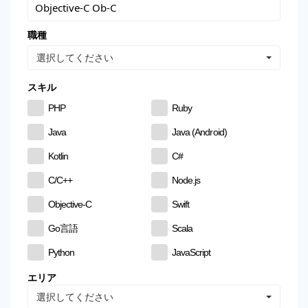
職種
選択してください
スキル
PHP
Ruby
Java
Java (Android)
Kotlin
C#
C/C++
Node.js
Objective-C
Swift
Go言語
Scala
Python
JavaScript
CSS
HTML
エリア
選択してください
MySQL
PostgreSQL