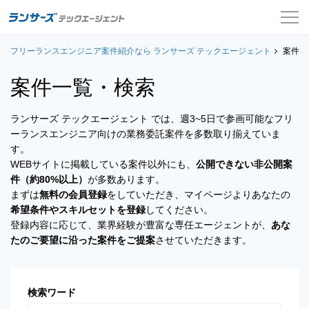
フリーランスエンジニア案件紹介なら ランサーズ テックエージェント
案件一覧
案件一
案件一覧・検索
お役立ちコンテンツ
ランサーズ テックエージェント では、週3~5日で参画可能なフリ
よくある質問
ーランスエンジニア向けの業務委託案件を多数取り揃えていま
す。
採用担当者の方はこちら
WEBサイトに掲載している案件以外にも、
公開できない非公開案
件（約80%以上）
が多数あります。
ログイン
まずは
無料の会員登録
をしていただき、マイページよりあなたの
希望条件やスキルセットを登録
してください。
会員登録
登録内容に応じて、業界経験が豊富な専任エージェントが、
あな
たのご要望に沿った案件をご提案
させていただきます。
検索ワード