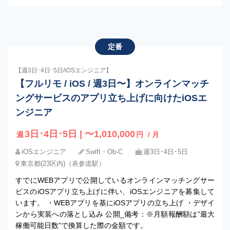
定番
【週3日･4日･5日/iOSエンジニア】
【フルリモ / iOS / 週3日〜】オンラインマッチ
ングサービスのアプリ立ち上げに向けたiOSエ
ンジニア
3日･4日･5日 | 〜1,010,000
週
円
/ 月
iOSエンジニア
Swift・Ob-C
週3日･4日･5日
東京都(23区内)（表参道駅）
すでにWEBアプリで公開しているオンラインマッチングサー
ビスのiOSアプリ立ち上げに伴い、iOSエンジニアを募集して
います。 ・WEBアプリを基にiOSアプリの立ち上げ ・デザイ
ンから実装への落とし込み 公開_備考：※月額報酬額は”最大
稼働可能日数”で換算した際の金額です。