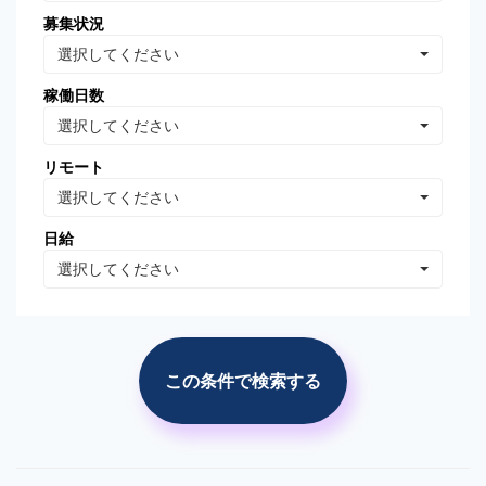
募集状況
Oracle Database
MongoDB
選択してください
Linux
AWS
稼働日数
VB.NET
VBA
選択してください
PhotoShop
Illustrator
リモート
WordPress
分析・データマイニング
選択してください
広告の運用・検証
SEO/SEM
日給
プロジェクト管理
広告(ｻｰﾁ/ターゲティング)
選択してください
広告(リターゲティング)
広告(媒体)
ソーシャルメディア運用
Web解析(アナリティクス
等)
この条件で検索する
市場調査・分析
競合調査・分析