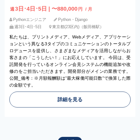
3日･4日･5日 | 〜880,000
週
円
/ 月
Pythonエンジニア
Python・Django
週3日･4日･5日
東京都(23区内)（飯田橋駅）
私たちは、プリントメディア、Webメディア、アプリケーシ
ョンという異なる3タイプのコミュニケーションのトータルプ
ロデュースを提供し、さまざまなメディアを活用しながらお
客さまの「こうしたい！」にお応えしています。 今回は、受
託開発を行っているオンライン会見システムの機能追加や改
修のをご担当いただきます。開発部分がメインの業務です。
公開_備考：※月額報酬額は”最大稼働可能日数”で換算した際
の金額です。
詳細を見る