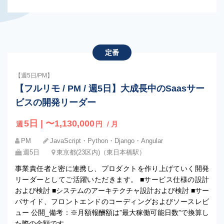
定番
【週5日/PM】
【フルリモ / PM / 週5日】大成長中のSaasサー
ビスの開発リーダー
5日 | 〜1,130,000
週
円
/ 月
PM
JavaScript・Python・Django・Angular
週5日
東京都(23区内)（東日本橋駅）
事業責任者と密に連携し、プロダクトを作り上げていく開発
リーダーとしてご活躍いただきます。 ■サービス仕様の設計
および検討 ■システムのアーキテクチャ設計および検討 ■サー
バサイド、フロントエンドのコーディングおよびソースレビ
ュー 公開_備考：※月額報酬額は”最大稼働可能日数”で換算し
た際の金額です。