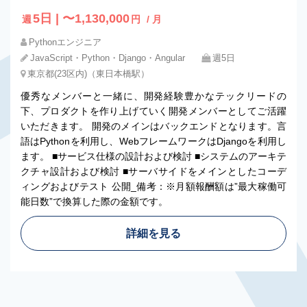
5日 | 〜1,130,000
週
円
/ 月
Pythonエンジニア
JavaScript・Python・Django・Angular
週5日
東京都(23区内)（東日本橋駅）
優秀なメンバーと一緒に、開発経験豊かなテックリードの
下、プロダクトを作り上げていく開発メンバーとしてご活躍
いただきます。 開発のメインはバックエンドとなります。言
語はPythonを利用し、WebフレームワークはDjangoを利用し
ます。 ■サービス仕様の設計および検討 ■システムのアーキテ
クチャ設計および検討 ■サーバサイドをメインとしたコーデ
ィングおよびテスト 公開_備考：※月額報酬額は”最大稼働可
能日数”で換算した際の金額です。
詳細を見る