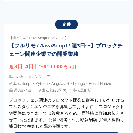
定番
【週3日･4日/JavaScriptエンジニア】
【フルリモ / JavaScript / 週3日〜】ブロックチ
ェーン関連企業での開発業務
3日･4日 | 〜910,000
週
円
/ 月
JavaScriptエンジニア
JavaScript・Python・AngularJS・Django・React-Native
週3日･4日
東京都(23区内)（ 小伝馬町駅 ）
ブロックチェン関連のプロダクト開発に従事していただける
フルスタックエンジニアを募集しております。 プロジェクト
や案件につきましては複数あるため、面談時に詳細お伝えさ
せていただきます。 公開_備考：※月額報酬額は”最大稼働可
能日数”で換算した際の金額です。