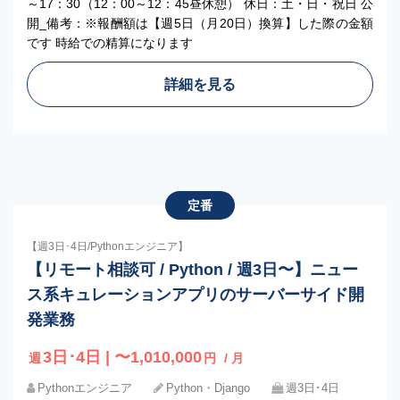
～17：30（12：00～12：45昼休憩） 休日：土・日・祝日 公
開_備考：※報酬額は【週5日（月20日）換算】した際の金額
です 時給での精算になります
詳細を見る
定番
【週3日･4日/Pythonエンジニア】
【リモート相談可 / Python / 週3日〜】ニュー
ス系キュレーションアプリのサーバーサイド開
発業務
3日･4日 | 〜1,010,000
週
円
/ 月
Pythonエンジニア
Python・Django
週3日･4日