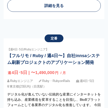
詳細を見る
定番
【週4日･5日/Rubyエンジニア】
【フルリモ / Ruby / 週4日〜】自社innsaシステ
ム刷新プロジェクトのアプリケーション開発
4日･5日 | 〜1,490,000
週
円
/ 月
Rubyエンジニア
Ruby・RubyonRails
週4日･5日
東京都(23区内)（目黒駅）
デジタル化が進んでいない伝統的な産業にインターネットを
持ち込み、産業構造を変革することを目指し、BtoBプラット
フォームとして各業界のデジタル化を推進しています。 今回