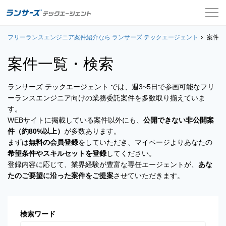
フリーランスエンジニア案件紹介なら ランサーズ テックエージェント
案件一覧
案件一
案件一覧・検索
お役立ちコンテンツ
ランサーズ テックエージェント では、週3~5日で参画可能なフリ
よくある質問
ーランスエンジニア向けの業務委託案件を多数取り揃えていま
す。
採用担当者の方はこちら
WEBサイトに掲載している案件以外にも、
公開できない非公開案
件（約80%以上）
が多数あります。
ログイン
まずは
無料の会員登録
をしていただき、マイページよりあなたの
希望条件やスキルセットを登録
してください。
会員登録
登録内容に応じて、業界経験が豊富な専任エージェントが、
あな
たのご要望に沿った案件をご提案
させていただきます。
検索ワード