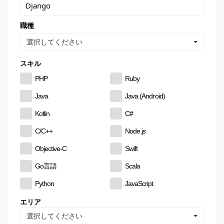
職種
選択してください
スキル
PHP
Ruby
Java
Java (Android)
Kotlin
C#
C/C++
Node.js
Objective-C
Swift
Go言語
Scala
Python
JavaScript
CSS
HTML
エリア
選択してください
MySQL
PostgreSQL