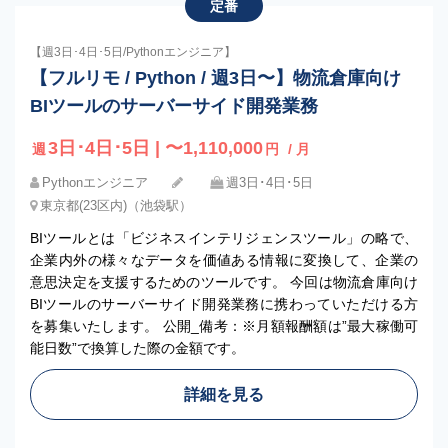
定番
【週3日･4日･5日/Pythonエンジニア】
【フルリモ / Python / 週3日〜】物流倉庫向け
BIツールのサーバーサイド開発業務
3日･4日･5日 | 〜1,110,000
週
円
/ 月
Pythonエンジニア
週3日･4日･5日
東京都(23区内)（池袋駅）
BIツールとは「ビジネスインテリジェンスツール」の略で、
企業内外の様々なデータを価値ある情報に変換して、企業の
意思決定を支援するためのツールです。 今回は物流倉庫向け
BIツールのサーバーサイド開発業務に携わっていただける方
を募集いたします。 公開_備考：※月額報酬額は”最大稼働可
能日数”で換算した際の金額です。
詳細を見る