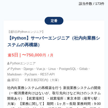
該当件数 /
173
件
定番
【週5日/Pythonエンジニア】
【Python】サーバーエンジニア（社内向業務シ
ステムの再構築）
5日 | 〜750,000
週
円
/ 月
Pythonエンジニア
Python・Django・Vue.js・Linux・PostgreSQL・Gitlab・
Markdown・Pycharm・REST-API
週5日
東京都(23区内)（大塚）
社内向業務システムの再構築を行う 新規業務システムの開発
（一般消費者向けはないが、取引先向けなど向けのシステム
開発あり） 【就業場所】 ・就業場所：東京本部（最寄り駅：
大塚） 【業務に関して】 期間：1ヶ月～長期 業務時間：9:00