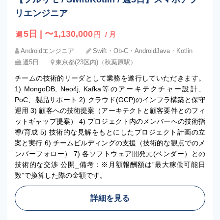
リエンジニア
5日 | 〜1,130,000
週
円
/ 月
Androidエンジニア
Swift・Ob-C・AndroidJava・Kotlin
週5日
東京都(23区内)（秋葉原駅）
チームの技術的リーダとして業務を遂行していただきます。
1) MongoDB, Neo4j, Kafka等のアーキテクチャー設計、
PoC、製品サポート 2) クラウド(GCP)のインフラ構築と保守
運用 3) 顧客への技術提案（アーキテクトと顧客要件とのフィ
ットギャップ提案） 4) プロジェクト内のメンバーへの技術指
導/育成 5) 技術的な見解をもとにしたプロジェクト計画の立
案と実行 6) チームビルディングの支援（技術的な観点でのメ
ンバーフォロー） 7) 各ソフトウェア開発元(ベンダー）との
技術的な交渉 公開_備考：※月額報酬額は”最大稼働可能日
数”で換算した際の金額です。
詳細を見る