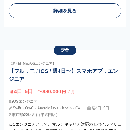
詳細を見る
定番
【週4日･5日/iOSエンジニア】
【フルリモ / iOS / 週4日〜】スマホアプリエン
ジニア
4日･5日 | 〜880,000
週
円
/ 月
iOSエンジニア
Swift・Ob-C・AndroidJava・Kotlin・C#
週4日･5日
東京都(23区内)（半蔵門駅）
iOSエンジニアとして、マルチキャリア対応のモバイルソリュ