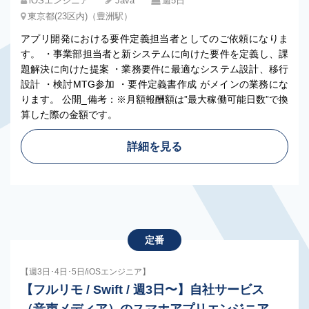
iOSエンジニア
Java
週5日
東京都(23区内)（豊洲駅）
アプリ開発における要件定義担当者としてのご依頼になりま
す。 ・事業部担当者と新システムに向けた要件を定義し、課
題解決に向けた提案 ・業務要件に最適なシステム設計、移行
設計 ・検討MTG参加 ・要件定義書作成 がメインの業務にな
ります。 公開_備考：※月額報酬額は”最大稼働可能日数”で換
算した際の金額です。
詳細を見る
定番
【週3日･4日･5日/iOSエンジニア】
【フルリモ / Swift / 週3日〜】自社サービス