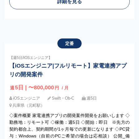
詳細を見る
定番
【週5日/iOSエンジニア】
【iOSエンジニア|フルリモート】家電連携アプ
リの開発案件
5日 | 〜800,000
週
円
/ 月
iOSエンジニア
Swift・Ob-C
週5日
兵庫県（元町駅）
◇案件概要 家電連携アプリの開発案件開発をお願いします ◇
勤務地：リモート可 ◇稼働：週5日 ◇開始：即日 ※先方の
契約都合上、契約期間が1ヶ月毎での更新になります ◇PC貸
与：Windows（自前のPCご希望の場合は応相談） 公開_備