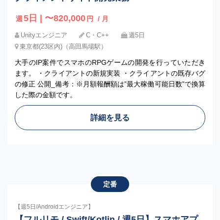
5日 | 〜820,000
週
円
/ 月
Unityエンジニア
C・C++
週5日
東京都(23区内)（高田馬場駅）
大手のIP案件でスマホのRPGゲームの開発を行っていただき
ます。 ・クライアントの新規実装 ・クライアントの既存バグ
の修正 公開_備考：※月額報酬額は”最大稼働可能日数”で換算
した際の金額です。
詳細を見る
定番
【週5日/Androidエンジニア】
【フルリモ / Swift/Kotlin / 週5日】スマホアプ