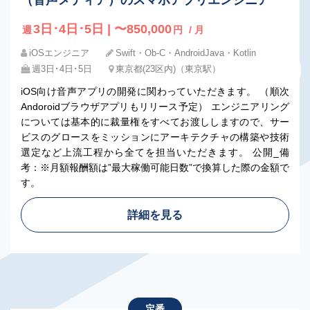
（音声メディア）のスマホアプリエンジニア
3日･4日･5日 | 〜850,000
週
円
/ 月
iOSエンジニア
Swift・Ob-C・AndroidJava・Kotlin
週3日･4日･5日
東京都(23区内)（東京駅）
iOS向け音声アプリの開発に関わっていただきます。 （順次
Andoroidブラウザアプリもリリース予定） エンジニアリング
については基本的に裁量権をすべてお渡ししますので、サー
ビスのグロースをミッションにアーキテクチャの構築や技術
選定など上流工程から全てを担当いただきます。 公開_備
考：※月額報酬額は”最大稼働可能日数”で換算した際の金額で
す。
詳細を見る
定番