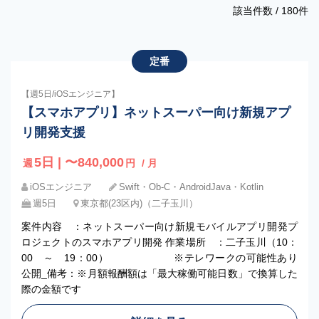
該当件数 /
180
件
定番
【週5日/iOSエンジニア】
【スマホアプリ】ネットスーパー向け新規アプ
リ開発支援
5日 | 〜840,000
週
円
/ 月
iOSエンジニア
Swift・Ob-C・AndroidJava・Kotlin
週5日
東京都(23区内)（二子玉川）
案件内容 ：ネットスーパー向け新規モバイルアプリ開発プ
ロジェクトのスマホアプリ開発 作業場所 ：二子玉川（10：
00 ～ 19：00） ※テレワークの可能性あり
公開_備考：※月額報酬額は「最大稼働可能日数」で換算した
際の金額です