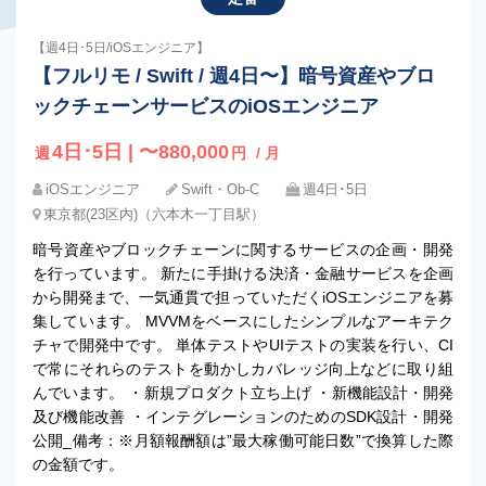
【週4日･5日/iOSエンジニア】
【フルリモ / Swift / 週4日〜】暗号資産やブロ
ックチェーンサービスのiOSエンジニア
4日･5日 | 〜880,000
週
円
/ 月
iOSエンジニア
Swift・Ob-C
週4日･5日
東京都(23区内)（六本木一丁目駅）
暗号資産やブロックチェーンに関するサービスの企画・開発
を行っています。 新たに手掛ける決済・金融サービスを企画
から開発まで、一気通貫で担っていただくiOSエンジニアを募
集しています。 MVVMをベースにしたシンプルなアーキテク
チャで開発中です。 単体テストやUIテストの実装を行い、CI
で常にそれらのテストを動かしカバレッジ向上などに取り組
んでいます。 ・新規プロダクト立ち上げ ・新機能設計・開発
及び機能改善 ・インテグレーションのためのSDK設計・開発
公開_備考：※月額報酬額は”最大稼働可能日数”で換算した際
の金額です。