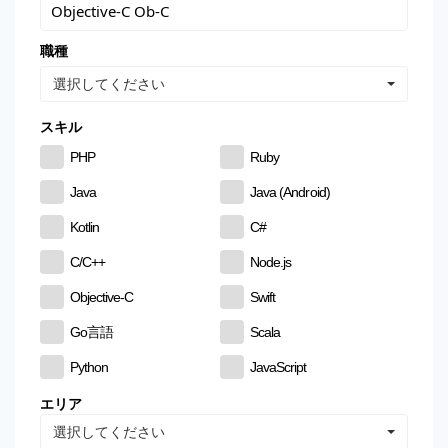
職種
選択してください
スキル
PHP
Ruby
Java
Java (Android)
Kotlin
C#
C/C++
Node.js
Objective-C
Swift
Go言語
Scala
Python
JavaScript
CSS
HTML
エリア
選択してください
MySQL
PostgreSQL