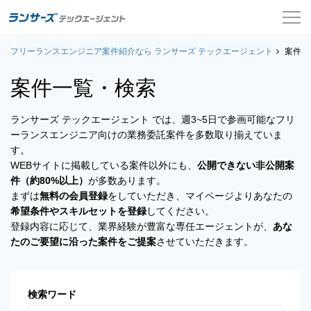
フリーランスエンジニア案件紹介なら ランサーズ テックエージェント
案件一覧
案件一
案件一覧・検索
お役立ちコンテンツ
ランサーズ テックエージェント では、週3~5日で参画可能なフリ
よくある質問
ーランスエンジニア向けの業務委託案件を多数取り揃えていま
す。
採用担当者の方はこちら
WEBサイトに掲載している案件以外にも、
公開できない非公開案
件（約80%以上）
が多数あります。
ログイン
まずは
無料の会員登録
をしていただき、マイページよりあなたの
希望条件やスキルセットを登録
してください。
会員登録
登録内容に応じて、業界経験が豊富な専任エージェントが、
あな
たのご要望に沿った案件をご提案
させていただきます。
検索ワード