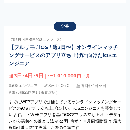
定番
【週3日･4日･5日/iOSエンジニア】
【フルリモ / iOS / 週3日〜】オンラインマッチ
ングサービスのアプリ立ち上げに向けたiOSエ
ンジニア
3日･4日･5日 | 〜1,010,000
週
円
/ 月
iOSエンジニア
Swift・Ob-C
週3日･4日･5日
東京都(23区内)（表参道駅）
すでにWEBアプリで公開しているオンラインマッチングサー
ビスのiOSアプリ立ち上げに伴い、iOSエンジニアを募集して
います。 ・WEBアプリを基にiOSアプリの立ち上げ ・デザイ
ンから実装への落とし込み 公開_備考：※月額報酬額は”最大
稼働可能日数”で換算した際の金額です。