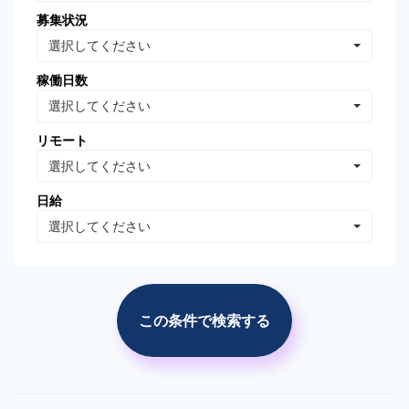
募集状況
Oracle Database
MongoDB
選択してください
Linux
AWS
稼働日数
VB.NET
VBA
選択してください
PhotoShop
Illustrator
リモート
WordPress
分析・データマイニング
選択してください
広告の運用・検証
SEO/SEM
日給
プロジェクト管理
広告(ｻｰﾁ/ターゲティング)
選択してください
広告(リターゲティング)
広告(媒体)
ソーシャルメディア運用
Web解析(アナリティクス
等)
この条件で検索する
市場調査・分析
競合調査・分析