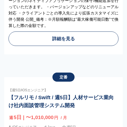
ーションのネイティブアプリケーションの保守/機能追加を行
っていただきます。 ・バージョンアップなどのリニューアル
対応 ・クライアントごとの導入先により拡張カスタマイズに
伴う開発 公開_備考：※月額報酬額は”最大稼働可能日数”で換
算した際の金額です。
詳細を見る
定番
【週5日/iOSエンジニア】
【フルリモ / Swift / 週5日】人材サービス業向
け社内面談管理システム開発
5日 | 〜1,010,000
週
円
/ 月