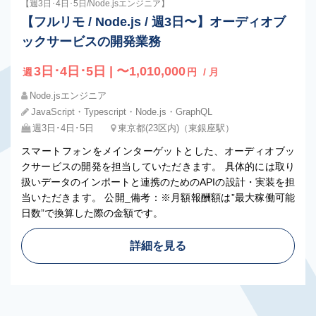
【週3日･4日･5日/Node.jsエンジニア】
【フルリモ / Node.js / 週3日〜】オーディオブ
ックサービスの開発業務
3日･4日･5日 | 〜1,010,000
週
円
/ 月
Node.jsエンジニア
JavaScript・Typescript・Node.js・GraphQL
週3日･4日･5日
東京都(23区内)（東銀座駅）
スマートフォンをメインターゲットとした、オーディオブッ
クサービスの開発を担当していただきます。 具体的には取り
扱いデータのインポートと連携のためのAPIの設計・実装を担
当いただきます。 公開_備考：※月額報酬額は”最大稼働可能
日数”で換算した際の金額です。
詳細を見る