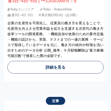
3日･4日･5日 | 〜1,010,000
週
円
/ 月
Rubyエンジニア
Ruby・RubyonRails
週3日･4日･5日
東京都(23区内)（品川駅）
企業の生産性を可視化し、従業員の働き方を変えることで、
生産性を向上させ営業利益を拡大を支援する次世代の働き方
改革ツールの開発業務。 ・機能追加や改善のための要件定義
・機能の設計から、実装、テストまでの一連の業務 ・サービ
スで取得しているデータを元に、働き方の傾向や特徴を洗い
出すためのデータ分析 公開_備考：※月額報酬額は”最大稼働
可能日数”で換算した際の金額です。
詳細を見る
定番