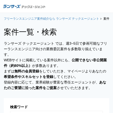
フリーランスエンジニア案件紹介なら ランサーズ テックエージェント
案件一覧
案件一
案件一覧・検索
お役立ちコンテンツ
ランサーズ テックエージェント では、週3~5日で参画可能なフリ
よくある質問
ーランスエンジニア向けの業務委託案件を多数取り揃えていま
す。
採用担当者の方はこちら
WEBサイトに掲載している案件以外にも、
公開できない非公開案
件（約80%以上）
が多数あります。
ログイン
まずは
無料の会員登録
をしていただき、マイページよりあなたの
希望条件やスキルセットを登録
してください。
会員登録
登録内容に応じて、業界経験が豊富な専任エージェントが、
あな
たのご要望に沿った案件をご提案
させていただきます。
検索ワード