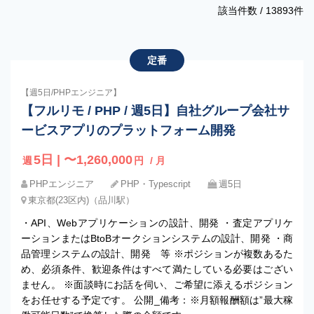
該当件数 /
13893
件
定番
【週5日/PHPエンジニア】
【フルリモ / PHP / 週5日】自社グループ会社サ
ービスアプリのプラットフォーム開発
5日 | 〜1,260,000
週
円
/ 月
PHPエンジニア
PHP・Typescript
週5日
東京都(23区内)（品川駅）
・API、Webアプリケーションの設計、開発 ・査定アプリケ
ーションまたはBtoBオークションシステムの設計、開発 ・商
品管理システムの設計、開発 等 ※ポジションが複数あるた
め、必須条件、歓迎条件はすべて満たしている必要はござい
ません。 ※面談時にお話を伺い、ご希望に添えるポジション
をお任せする予定です。 公開_備考：※月額報酬額は”最大稼