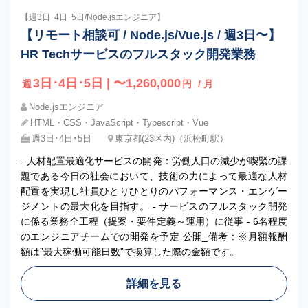
【週3日･4日･5日/Node.jsエンジニア】
【リモート相談可 / Node.js/Vue.js / 週3日〜】
HR Techサービスのフルスタック開発業務
3日･4日･5日 | 〜1,260,000
週
円
/ 月
Node.jsエンジニア
HTML・CSS・JavaScript・Typescript・Vue
週3日･4日･5日
東京都(23区内)（浜松町駅）
- 人材配置最適化サービスの開発：労働人口の減少が喫緊の課
題である今日の社会において、技術の力によって最適な人材
配置を実現し社員ひとりひとりのパフォーマンス・エンゲー
ジメントの最大化を目指す。 - サービスのフルスタック開発
に係る業務全工程（提案・要件定義～運用）に従事 - 6名程度
のエンジニアチームでの開発を予定 公開_備考：※月額報酬
額は”最大稼働可能日数”で換算した際の金額です。
詳細を見る