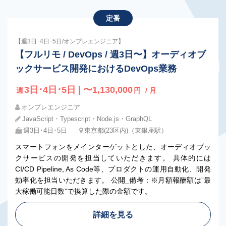
定番
【週3日･4日･5日/オンプレエンジニア】
【フルリモ / DevOps / 週3日〜】オーディオブ
ックサービス開発におけるDevOps業務
3日･4日･5日 | 〜1,130,000
週
円
/ 月
オンプレエンジニア
JavaScript・Typescript・Node.js・GraphQL
週3日･4日･5日
東京都(23区内)（東銀座駅）
スマートフォンをメインターゲットとした、オーディオブッ
クサービスの開発を担当していただきます。 具体的には
CI/CD Pipeline, As Code等、プロダクトの運用自動化、開発
効率化を担当いただきます。 公開_備考：※月額報酬額は”最
大稼働可能日数”で換算した際の金額です。
詳細を見る