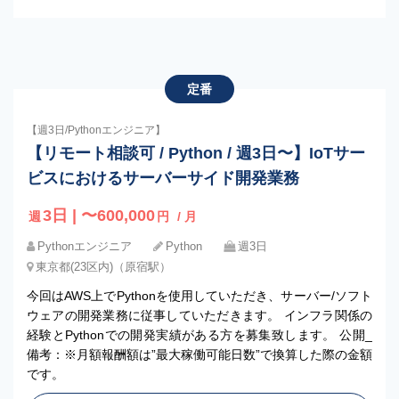
定番
【週3日/Pythonエンジニア】
【リモート相談可 / Python / 週3日〜】IoTサー
ビスにおけるサーバーサイド開発業務
3日 | 〜600,000
週
円
/ 月
Pythonエンジニア
Python
週3日
東京都(23区内)（原宿駅）
今回はAWS上でPythonを使用していただき、サーバー/ソフト
ウェアの開発業務に従事していただきます。 インフラ関係の
経験とPythonでの開発実績がある方を募集致します。 公開_
備考：※月額報酬額は”最大稼働可能日数”で換算した際の金額
です。