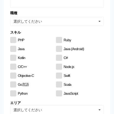
職種
選択してください
スキル
PHP
Ruby
Java
Java (Android)
Kotlin
C#
C/C++
Node.js
Objective-C
Swift
Go言語
Scala
Python
JavaScript
CSS
HTML
エリア
選択してください
MySQL
PostgreSQL