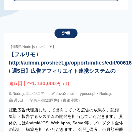
定番
【週5日/Node.jsエンジニア】
【フルリモ /
http://admin.prosheet.jp/opportunities/edit/00
/ 週5日】広告アフィリエイト連携システムの
5日 | 〜1,130,000
週
円
/ 月
Node.jsエンジニア
JavaScript・Typescript・Node.js
週5日
東京都(23区内)（東銀座駅）
複数広告代理店に対して出向している広告の成果を、記録・
集計・報告するシステムの開発を担当していただきます。 具
体的にはAndroid/iOS, Web Apps, Server等、プロダクト全体
の設計、構築を担当いただきます。 公開_備考：※月額報酬