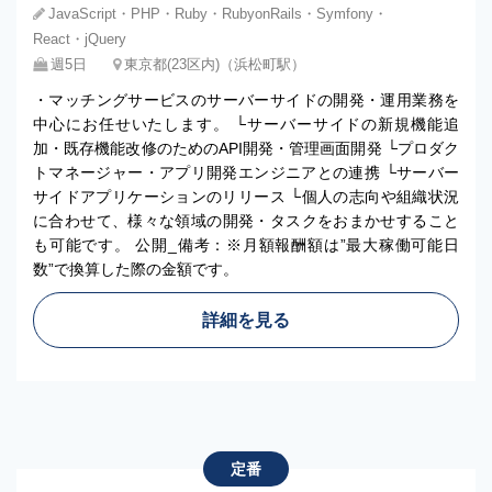
JavaScript・PHP・Ruby・RubyonRails・Symfony・
React・jQuery
週5日
東京都(23区内)（浜松町駅）
・マッチングサービスのサーバーサイドの開発・運用業務を
中心にお任せいたします。 └サーバーサイドの新規機能追
加・既存機能改修のためのAPI開発・管理画面開発 └プロダク
トマネージャー・アプリ開発エンジニアとの連携 └サーバー
サイドアプリケーションのリリース └個人の志向や組織状況
に合わせて、様々な領域の開発・タスクをおまかせすること
も可能です。 公開_備考：※月額報酬額は”最大稼働可能日
数”で換算した際の金額です。
詳細を見る
定番