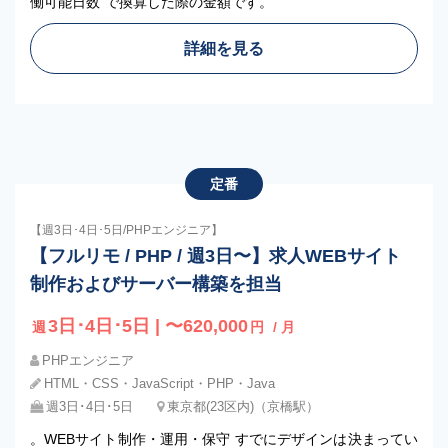
働可能日数”で換算した際の金額です。
詳細を見る
定番
【週3日･4日･5日/PHPエンジニア】
【フルリモ / PHP / 週3日〜】求人WEBサイト
制作およびサーバー構築を担当
3日･4日･5日 | 〜620,000
週
円
/ 月
PHPエンジニア
HTML・CSS・JavaScript・PHP・Java
週3日･4日･5日
東京都(23区内)（京橋駅）
。WEBサイト制作・運用・保守 すでにデザインは決まってい