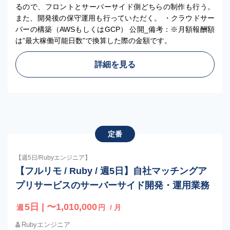
るので、フロントとサーバーサイド側どちらの制作も行う。
また、開発後の保守運用も行っていただく。 ・クラウドサー
バーの構築（AWSもしくはGCP） 公開_備考：※月額報酬額
は”最大稼働可能日数”で換算した際の金額です。
詳細を見る
定番
【週5日/Rubyエンジニア】
【フルリモ / Ruby / 週5日】自社マッチングア
プリサービスのサーバーサイド開発・運用業務
5日 | 〜1,010,000
週
円
/ 月
Rubyエンジニア