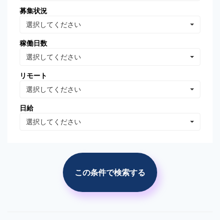
募集状況
Oracle Database
MongoDB
選択してください
Linux
AWS
稼働日数
VB.NET
VBA
選択してください
PhotoShop
Illustrator
リモート
WordPress
分析・データマイニング
選択してください
広告の運用・検証
SEO/SEM
日給
プロジェクト管理
広告(ｻｰﾁ/ターゲティング)
選択してください
広告(リターゲティング)
広告(媒体)
ソーシャルメディア運用
Web解析(アナリティクス
等)
この条件で検索する
市場調査・分析
競合調査・分析