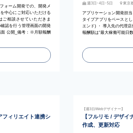
週3日･4日･5日
東京都
フォーム開発での、開発メ
ドを中心にご対応いただける
アプリケーション開発担当
はご相談させていただきま
タイプアプリをベースとし
果の確認を行う管理画面の開発
エンド) ・ 導入先の代理
画面 公開_備考：※月額報酬
報酬額は”最大稼働可能日
。
【週3日/Webデザイナー】
広告アフィリエイト連携シ
【フルリモ / デザイ
作成、更新対応