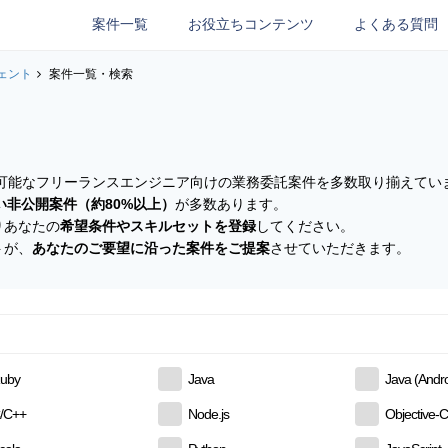
案件一覧
お役立ちコンテンツ
よくある質問
ェント
案件一覧・検索
参画可能なフリーランスエンジニア向けの業務委託案件を多数取り揃えてい
い非公開案件（約80%以上）
が多数あります。
りあなたの
希望条件やスキルセットを登録
してください。
トが、
あなたのご要望に沿った案件をご提案
させていただきます。
uby
Java
Java (Andro
/C++
Node.js
Objective-