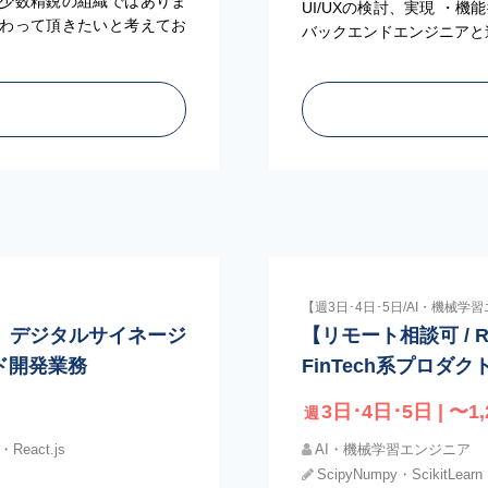
少数精鋭の組織ではありま
UI/UXの検討、実現 ・
わって頂きたいと考えてお
バックエンドエンジニアと
【週3日･4日･5日/AI・機械学
3日〜】デジタルサイネージ
【リモート相談可 / Re
ド開発業務
FinTech系プロダ
3日･4日･5日 | 〜1,
週
・React.js
AI・機械学習エンジニア
ScipyNumpy・ScikitLear