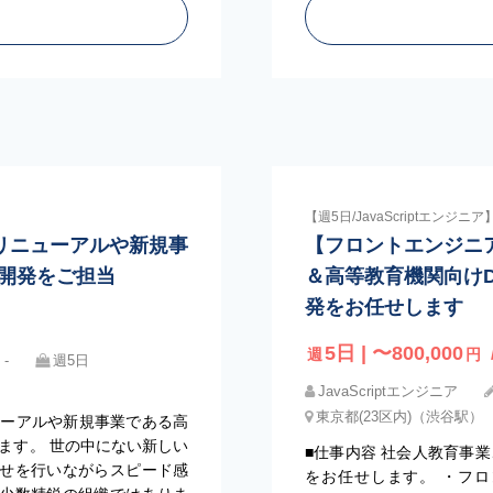
【週5日/JavaScriptエンジニア
リニューアルや新規事
【フロントエンジニ
開発をご担当
＆高等教育機関向け
発をお任せします
5日 | 〜800,000
週
円
‐
週5日
JavaScriptエンジニア
東京都(23区内)（渋谷駅）
ニューアルや新規事業である高
ます。 世の中にない新しい
■仕事内容 社会人教育事
せを行いながらスピード感
をお任せします。 ・フ