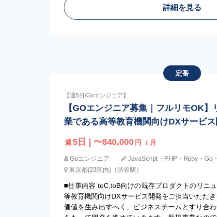
詳細を見る
定番
【週5日/Goエンジニア】
【GOエンジニア募集｜フルリモOK】
業である高等教育機関向けDXサービス
5日 | 〜840,000
週
円
/ 月
Goエンジニア
JavaScript・PHP・Ruby・Go・
東京都(23区内)（渋谷駅）
■仕事内容 toC,toB向けの既存プロダクトのリ
等教育機関向けDXサービス開発をご担当いただき
価値を生み出すべく、ビジネスチームとすり合わ