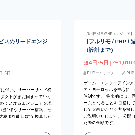
【週4日･5日/PHPエンジニア】
サービスのリードエンジ
【フルリモ / PHP /
（設計まで）
4日･5日 | 〜1,010,
週
日･5日
PHPエンジニア
PHP
ゲーム・エンターテインメン
ア・ヨーロッパを中心に、
上げに伴い、サーバーサイド構
体制です。 将来的には、
ロダクトがまだ固まっていな
ームとなることを目指し
めていけるエンジニアを求
して参画いただく方を探し
・上記に伴うサーバー構築、セ
ご説明いたします。 公開_
最大稼働可能日数”で換算した
た際の金額です。