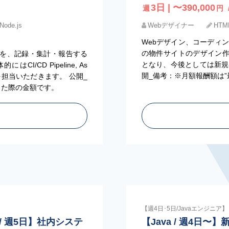
3日 | 〜390,000
週
円
Node.js
Webデザイナー
HTM
Webデザイン、コーディ
の物件サイトのデザイン
を、記録・集計・報告する
となり、今後としては新規
/CD Pipeline, As
開_備考：※月額報酬額は
を担当いただきます。 公開_
した際の金額です。
【週4日･5日/Javaエンジニア】
nt / 週5日】社内システ
【Java / 週4日