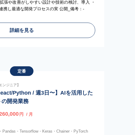
機能拡張や改善がしやすい設計や技術の検討、導入 ・
連携し最適な開発プロセスの実 公開_備考：-
詳細を見る
定番
習エンジニア】
act/Python / 週3日〜】AIを活用した
クトの開発業務
260,000
円
/ 月
n・Pandas・Tensorflow・Keras・Chainer・PyTorch