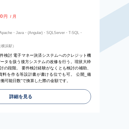
0
円
/ 月
pache・Java・(Angular)・SQLServer・T-SQL・
（横浜駅）
件検討 電子マネー決済システムへのクレジット機
データを扱う後方システムの改修を行う。現状大枠
討の段階。 要件検討経験がなくとも検討の補助、
討資料を作る等設計書が書ける位でも可。 公開_備
稼働可能日数”で換算した際の金額です。
詳細を見る