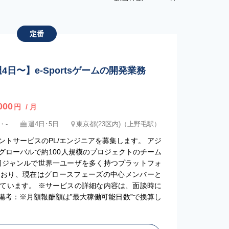
定番
 週4日〜】e-Sportsゲームの開発業務
000
円
/ 月
・-
週4日･5日
東京都(23区内)（上野毛駅）
トサービスのPL/エンジニアを募集します。 アジ
グローバルで約100人規模のプロジェクトのチーム
同ジャンルで世界一ユーザを多く持つプラットフォ
ており、現在はグロースフェーズの中心メンバーと
ています。 ※サービスの詳細な内容は、面談時に
備考：※月額報酬額は”最大稼働可能日数”で換算し