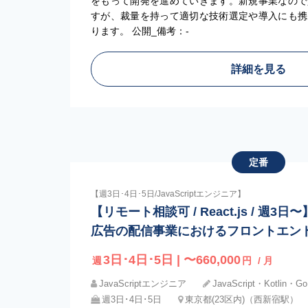
をもって開発を進めていきます。新規事業なので
すが、裁量を持って適切な技術選定や導入にも携
ります。 公開_備考：-
詳細を見る
定番
【週3日･4日･5日/JavaScriptエンジニア】
【リモート相談可 / React.js / 週
広告の配信事業におけるフロントエン
3日･4日･5日 | 〜660,000
週
円
/ 月
JavaScriptエンジニア
JavaScript・Kotlin・Go
週3日･4日･5日
東京都(23区内)（西新宿駅）