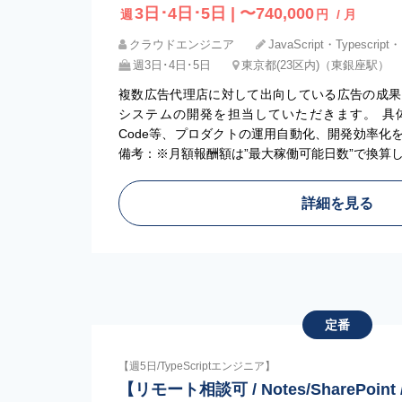
3日･4日･5日 | 〜740,000
週
円
/ 月
クラウドエンジニア
JavaScript・Typescript・
週3日･4日･5日
東京都(23区内)（東銀座駅）
複数広告代理店に対して出向している広告の成果
システムの開発を担当していただきます。 具体的にはCI
Code等、プロダクトの運用自動化、開発効率化
備考：※月額報酬額は”最大稼働可能日数”で換算
詳細を見る
定番
【週5日/TypeScriptエンジニア】
【リモート相談可 / Notes/SharePoi