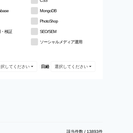
CSS
abase
MongoDB
PhotoShop
用・検証
SEO/SEM
ソーシャルメディア運用
選択してください
選択してください
日給
該当件数 /
13893
件