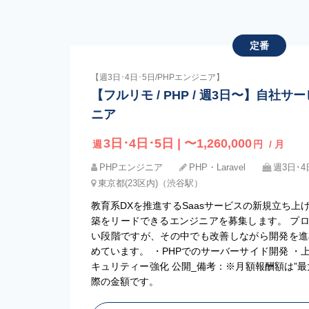
定番
【週3日･4日･5日/PHPエンジニア】
【フルリモ / PHP / 週3日〜】自社
ニア
3日･4日･5日 | 〜1,260,000
週
円
/ 月
PHPエンジニア
PHP・Laravel
週3日･4
東京都(23区内)（渋谷駅）
教育系DXを推進するSaasサービスの新規立ち
築をリードできるエンジニアを募集します。 プ
い段階ですが、その中でも改善しながら開発を進
めています。 ・PHPでのサーバーサイド開発 
キュリティー強化 公開_備考：※月額報酬額は”
際の金額です。