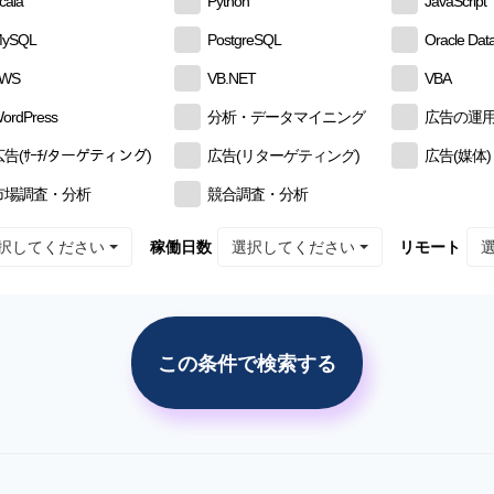
cala
Python
JavaScript
ySQL
PostgreSQL
Oracle Dat
AWS
VB.NET
VBA
ordPress
分析・データマイニング
広告の運
広告(ｻｰﾁ/ターゲティング)
広告(リターゲティング)
広告(媒体)
市場調査・分析
競合調査・分析
択してください
選択してください
稼働日数
リモート
この条件で検索する