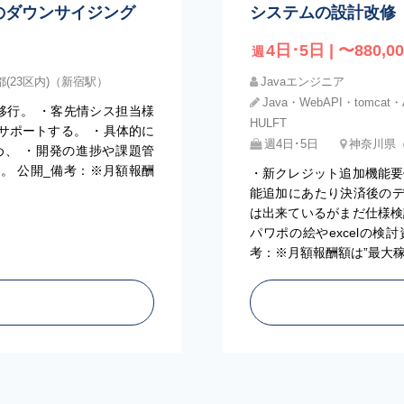
ntへのダウンサイジング
システムの設計改修
4日･5日 | 〜880,00
週
都(23区内)（新宿駅）
Javaエンジニア
Java・WebAPI・tomcat・A
への移行。 ・客先情シス担当様
HULFT
サポートする。 ・具体的に
週4日･5日
神奈川県
、 ・開発の進捗や課題管
。 公開_備考：※月額報酬
・新クレジット追加機能要
。
能追加にあたり決済後の
は出来ているがまだ仕様検
パワポの絵やexcelの検
考：※月額報酬額は”最大