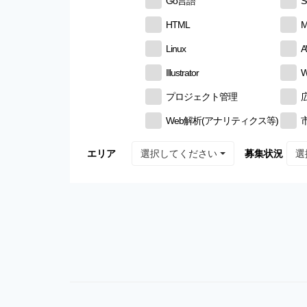
Go言語
S
HTML
M
Linux
Illustrator
W
プロジェクト管理
Web解析(アナリティクス等)
選択してください
選
エリア
募集状況