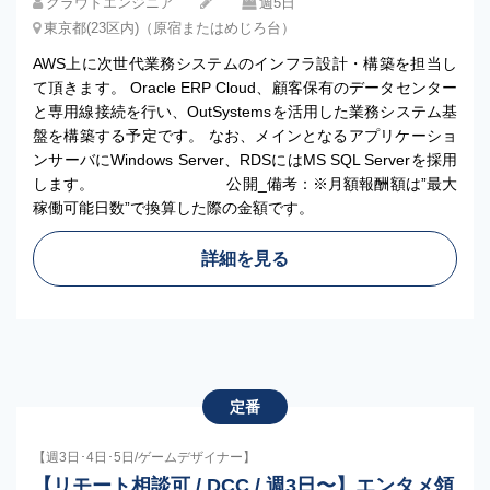
クラウドエンジニア
週5日
東京都(23区内)（原宿またはめじろ台）
AWS上に次世代業務システムのインフラ設計・構築を担当し
て頂きます。 Oracle ERP Cloud、顧客保有のデータセンター
と専用線接続を行い、OutSystemsを活用した業務システム基
盤を構築する予定です。 なお、メインとなるアプリケーショ
ンサーバにWindows Server、RDSにはMS SQL Serverを採用
します。 公開_備考：※月額報酬額は”最大
稼働可能日数”で換算した際の金額です。
詳細を見る
定番
【週3日･4日･5日/ゲームデザイナー】
【リモート相談可 / DCC / 週3日〜】エンタメ領