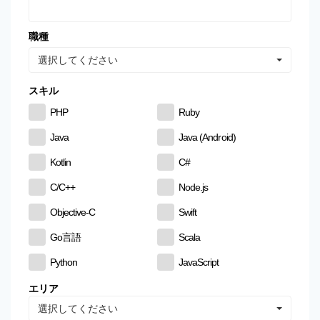
職種
選択してください
スキル
PHP
Ruby
Java
Java (Android)
Kotlin
C#
C/C++
Node.js
Objective-C
Swift
Go言語
Scala
Python
JavaScript
CSS
HTML
エリア
選択してください
MySQL
PostgreSQL