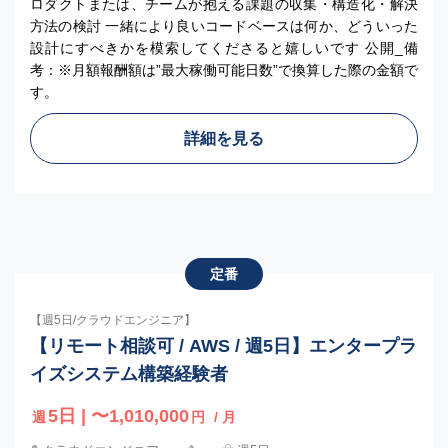
ロダクトまたは、チームが抱える課題の収集・構造化・解決
方法の検討 一緒により良いコードベースは何か、どういった
設計にすべきかを模索してくださると嬉しいです 公開_備
考：※月額報酬額は”最大稼働可能日数”で換算した際の金額で
す。
詳細を見る
定番
【週5日/クラウドエンジニア】
【リモート相談可 / AWS / 週5日】エンタープラ
イズシステム構築経験者
5日 | 〜1,010,000
週
円
/ 月