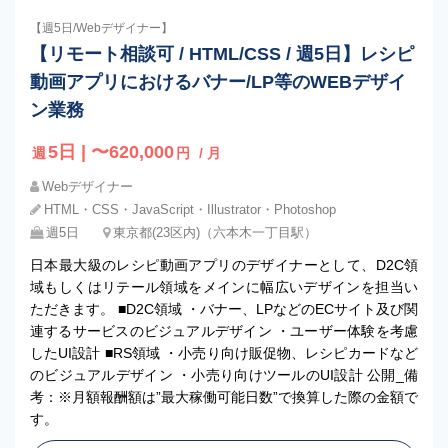
【週5日/Webデザイナー】
【リモート相談可 / HTML/CSS / 週5日】レシピ
動画アプリにおけるバナー/LP等のWEBデザイ
ン業務
5日 | 〜620,000
週
円
/ 月
Webデザイナー
HTML・CSS・JavaScript・Illustrator・Photoshop
週5日
東京都(23区内)（六本木一丁目駅）
日本最大級のレシピ動画アプリのデザイナーとして、D2C領
域もしくはリテール領域をメインに幅広いデザインを担当い
ただきます。 ■D2C領域 ・バナー、LPなどのECサイト及び関
連するサービスのビジュアルデザイン ・ユーザー体験を考慮
したUI設計 ■RS領域 ・小売り向け販促物、レシピカードなど
のビジュアルデザイン ・小売り向けツールのUI設計 公開_備
考：※月額報酬額は”最大稼働可能日数”で換算した際の金額で
す。