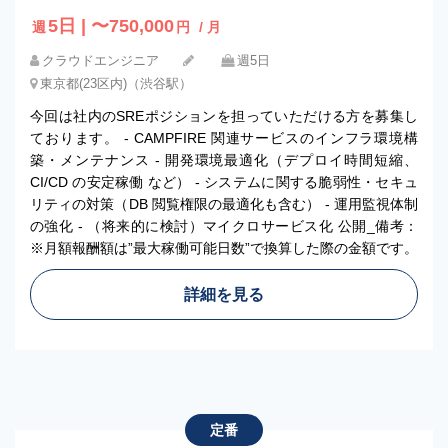
5日 | 〜750,000
週
円
/ 月
クラウドエンジニア
週5日
東京都(23区内)（渋谷駅）
今回は社内のSREポジションを担っていただける方を募集し
ております。 - CAMPFIRE 関連サービスのインフラ環境構
築・メンテナンス - 開発環境最適化（デプロイ時間短縮、
CI/CD の安定稼働 など） - システムに関する脆弱性・セキュ
リティの対策（DB 閲覧権限の最適化も含む） - 運用監視体制
の強化 - （将来的に検討）マイクロサービス化 公開_備考：
※月額報酬額は”最大稼働可能日数”で換算した際の金額です。
詳細を見る
定番