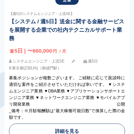
定番
【週5日/システムエンジニア・上流SE】
【システム / 週5日】送金に関する金融サービス
を展開する企業での社内テクニカルサポート業
務
5日 | 〜660,000
週
円
/ 月
システムエンジニア・上流SE
週5日
東京都(23区内)（御成門駅）
募集ポジションが複数ございます。 ご経験に応じて面談時に
適切な案件をご紹介させていただければ幸いです。 ▼システ
ムエンジニア業務 ▼DBA業務 ▼アプリケーションサポートエ
ンジニア業務 ▼ネットワークエンジニア業務 ▼モバイルアプ
リ開発業務 公開
_備考：※月額報酬額は”最大稼働可能日数”で換算した際の金
額です。
詳細を見る