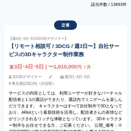
該当件数 /
13893
件
定番
【週3日･4日･5日/2D/3Dデザイナー】
【リモート相談可 / 3DCG / 週3日〜】自社サー
ビスの3Dキャラクター制作業務
3日･4日･5日 | 〜1,010,000
週
円
/ 月
2D/3Dデザイナー
週3日･4日･5日
東京都(23区内)（渋谷駅）
サービスの内容としては、利用ユーザーが好きなバーチャル
配信者と1:1の通話ができたり、通話内でミニゲームを楽しん
だりできます。 キャラクターはすべて自社制作で3Dとなって
おり、ARkitという最新技術を活用し、配信者さんの表情など
がリンクされるリッチな体験となっています。 3Dキャラクタ
ー制作をお任せできる方、ご応募ください。 公開_備考：※