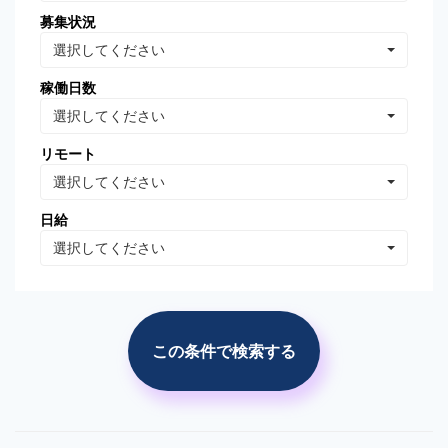
募集状況
Oracle Database
MongoDB
選択してください
Linux
AWS
稼働日数
VB.NET
VBA
選択してください
PhotoShop
Illustrator
リモート
WordPress
分析・データマイニング
選択してください
広告の運用・検証
SEO/SEM
日給
プロジェクト管理
広告(ｻｰﾁ/ターゲティング)
選択してください
広告(リターゲティング)
広告(媒体)
ソーシャルメディア運用
Web解析(アナリティクス
等)
この条件で検索する
市場調査・分析
競合調査・分析