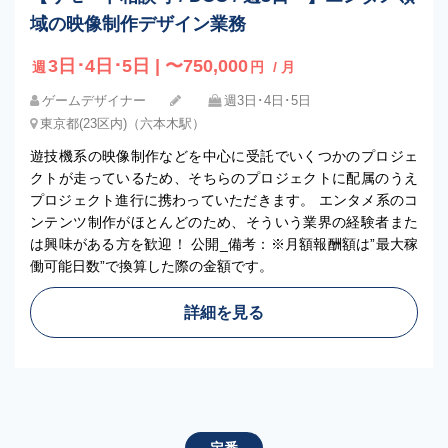
域の映像制作デザイン業務
3日･4日･5日 | 〜750,000
週
円
/ 月
ゲームデザイナー
週3日･4日･5日
東京都(23区内)（六本木駅）
遊技機系の映像制作などを中心に受託でいくつかのプロジェ
クトが走っているため、そちらのプロジェクトに配属のうえ
プロジェクト進行に携わっていただきます。 エンタメ系のコ
ンテンツ制作がほとんどのため、そういう業界の経験者また
は興味がある方を歓迎！ 公開_備考：※月額報酬額は”最大稼
働可能日数”で換算した際の金額です。
詳細を見る