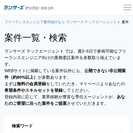
フリーランスエンジニア案件紹介なら ランサーズ テックエージェント
案件一覧
案件一
案件一覧・検索
お役立ちコンテンツ
ランサーズ テックエージェント では、週3~5日で参画可能なフリ
よくある質問
ーランスエンジニア向けの業務委託案件を多数取り揃えていま
す。
採用担当者の方はこちら
WEBサイトに掲載している案件以外にも、
公開できない非公開案
件（約80%以上）
が多数あります。
ログイン
まずは
無料の会員登録
をしていただき、マイページよりあなたの
希望条件やスキルセットを登録
してください。
会員登録
登録内容に応じて、業界経験が豊富な専任エージェントが、
あな
たのご要望に沿った案件をご提案
させていただきます。
検索ワード