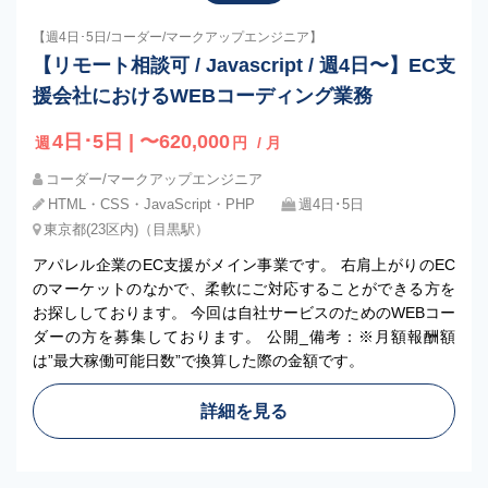
【週4日･5日/コーダー/マークアップエンジニア】
【リモート相談可 / Javascript / 週4日〜】EC支
援会社におけるWEBコーディング業務
4日･5日 | 〜620,000
週
円
/ 月
コーダー/マークアップエンジニア
HTML・CSS・JavaScript・PHP
週4日･5日
東京都(23区内)（目黒駅）
アパレル企業のEC支援がメイン事業です。 右肩上がりのEC
のマーケットのなかで、柔軟にご対応することができる方を
お探ししております。 今回は自社サービスのためのWEBコー
ダーの方を募集しております。 公開_備考：※月額報酬額
は”最大稼働可能日数”で換算した際の金額です。
詳細を見る