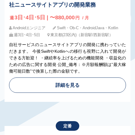
社ニュースサイトアプリの開発業務
3日･4日･5日 | 〜880,000
週
円
/ 月
Androidエンジニア
Swift・Ob-C・AndroidJava・Kotlin
週3日･4日･5日
東京都(23区内)（新宿駅/西新宿駅）
自社サービスのニュースサイトアプリの開発に携わっていた
だきます。 今後SwiftやKotlinへの移行も視野に入れて開発が
できる方歓迎！ ・継続率を上げるための機能開発 ・収益化の
ための広告に関する開発 公開_備考：※月額報酬額は”最大稼
働可能日数”で換算した際の金額です。
詳細を見る
定番