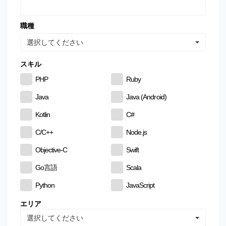
職種
選択してください
スキル
PHP
Ruby
Java
Java (Android)
Kotlin
C#
C/C++
Node.js
Objective-C
Swift
Go言語
Scala
Python
JavaScript
CSS
HTML
エリア
選択してください
MySQL
PostgreSQL