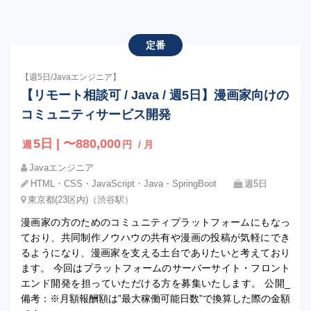
定番
【週5日/Javaエンジニア】
【リモート相談可 / Java / 週5日】漫画家向けの
コミュニティサービス開発
5日 | 〜880,000
週
円
/ 月
Javaエンジニア
HTML・CSS・JavaScript・Java・SpringBoot
週5日
東京都(23区内)（渋谷駅）
漫画家の方のためのコミュニティプラットフォームにもなっ
ており、共同制作ノウハウの共有や漫画の投稿が気軽にでき
るようになり、漫画家を支える土台でありたいと考えており
ます。 今回はプラットフォームのサーバーサイト・フロント
エンド開発を担っていただける方を募集いたします。 公開_
備考：※月額報酬額は”最大稼働可能日数”で換算した際の金額