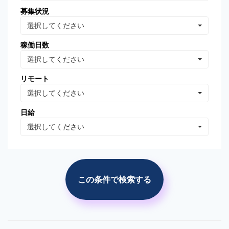
募集状況
Oracle Database
MongoDB
選択してください
Linux
AWS
稼働日数
VB.NET
VBA
選択してください
PhotoShop
Illustrator
リモート
WordPress
分析・データマイニング
選択してください
広告の運用・検証
SEO/SEM
日給
プロジェクト管理
広告(ｻｰﾁ/ターゲティング)
選択してください
広告(リターゲティング)
広告(媒体)
ソーシャルメディア運用
Web解析(アナリティクス
等)
この条件で検索する
市場調査・分析
競合調査・分析