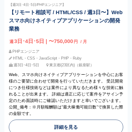
【週3日･4日･5日/PHPエンジニア】
【リモート相談可 / HTML/CSS / 週3日〜】Web
スマホ向けネイティブアプリケーションの開発
業務
3日･4日･5日 | 〜750,000
週
円
/ 月
PHPエンジニア
HTML・CSS・JavaScript・PHP・Ruby
週3日･4日･5日
東京都(23区内)（銀座駅）
Web、スマホ向けネイティブアプリケーションを中心にお客
様のご要望に合わせて開発を行っていただきます。 受託開発
につき仕様技術などは案件により異なるため様々な技術に触
れることが出来ます。 詳細は適正に応じて案件をアサイン予
定のため面談時にご確認いただけますと幸いでございます。
公開_備考：※月額報酬額は”最大稼働可能日数”で換算した際
の金額です。
詳細を見る