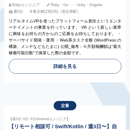
Rubyエンジニア
Ruby・Go・-・Unity・Angular
週5日
東京都(23区内)（恵比寿駅）
リアルタイムVRを使ったプラットフォーム創生というエンタ
ーテイメントの事業を行っています。 VR という新しい業界
に興味をお持ちの方からのご応募をお待ちしております。 ・
サーバサイド開発・運用 ・Web系タスク全般 (WordPress の
構築、メンテなどもたまに) 公開_備考：※月額報酬額は”最大
稼働可能日数”で換算した際の金額です。
詳細を見る
定番
【週3日･4日･5日/Androidエンジニア】
【リモート相談可 / Swift/Kotlin / 週3日〜】自