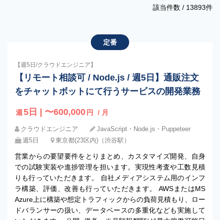
該当件数 /
13893
件
定番
【週5日/クラウドエンジニア】
【リモート相談可 / Node.js / 週5日】通販注文
をチャットボットにて行うサービスの開発業務
5日 | 〜600,000
週
円
/ 月
クラウドエンジニア
JavaScript・Node.js・Puppeteer
週5日
東京都(23区内)（渋谷駅）
営業からの要望要件をとりまとめ、カスタマイズ開発、自身
での試験実装や進捗管理を担います。実現性考査や工数見積
りも行っていただきます。 自社メディアシステム用のインフ
ラ構築、評価、改善も行っていただきます。 AWSまたはMS
Azure上に構築や想定トラフィックからの負荷見積もり、ロー
ドバランサーの扱い、データベースの多重化なども実施して