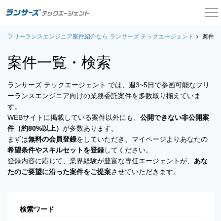
フリーランスエンジニア案件紹介なら ランサーズ テックエージェント
案件一覧
案件一
案件一覧・検索
お役立ちコンテンツ
ランサーズ テックエージェント では、週3~5日で参画可能なフリ
よくある質問
ーランスエンジニア向けの業務委託案件を多数取り揃えていま
す。
採用担当者の方はこちら
WEBサイトに掲載している案件以外にも、
公開できない非公開案
件（約80%以上）
が多数あります。
ログイン
まずは
無料の会員登録
をしていただき、マイページよりあなたの
希望条件やスキルセットを登録
してください。
会員登録
登録内容に応じて、業界経験が豊富な専任エージェントが、
あな
たのご要望に沿った案件をご提案
させていただきます。
検索ワード