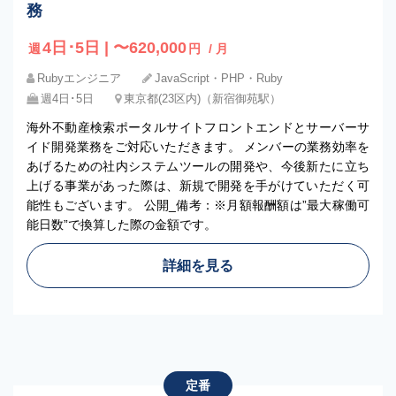
務
4日･5日 | 〜620,000
週
円
/ 月
Rubyエンジニア
JavaScript・PHP・Ruby
週4日･5日
東京都(23区内)（新宿御苑駅）
海外不動産検索ポータルサイトフロントエンドとサーバーサ
イド開発業務をご対応いただきます。 メンバーの業務効率を
あげるための社内システムツールの開発や、今後新たに立ち
上げる事業があった際は、新規で開発を手がけていただく可
能性もございます。 公開_備考：※月額報酬額は”最大稼働可
能日数”で換算した際の金額です。
詳細を見る
定番