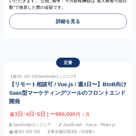
いただきます。 公開_備考：※月額報酬額は”最大稼働可能日
数”で換算した際の金額です。
詳細を見る
定番
【週3日･4日･5日/JavaScriptエンジニア】
【リモート相談可 / Vue.js / 週3日〜】BtoB向け
Saas型マーケティングツールのフロントエンド
開発
3日･4日･5日 | 〜990,000
週
円
/ 月
JavaScriptエンジニア
JavaScript・Vue.js・React.js
週3日･4日･5日
東京都(23区内)（渋谷駅）