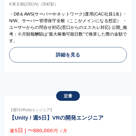
東京都(23区内)（田町駅）
・DB＆AWS(サーバーやネットワーク)運用(CAC社員1名) ・
N/W、サーバー管理保守全般（ここがメインになる想定） ・
ユーザーからの問合せ対応(窓口からのエスカレ対応) 公開_備
考：※月額報酬額は”最大稼働可能日数”で換算した際の金額で
す。
詳細を見る
定番
【週5日/Rubyエンジニア】
【Unity / 週5日】VRの開発エンジニア
5日 | 〜880,000
週
円
/ 月