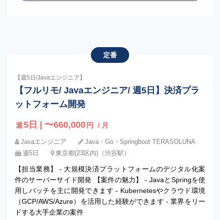
定番
【週5日/Javaエンジニア】
【フルリモ/ Javaエンジニア/ 週5日】決済プラ
ットフォーム開発
5日 | 〜660,000
週
円
/ 月
Javaエンジニア
Java・Go・Springboot TERASOLUNA
週5日
東京都(23区内)（渋谷駅）
【担当業務】 - 大規模決済プラットフォームのデジタル化案
件のサーバーサイド開発 【案件の魅力】 - JavaとSpringを使
用しバッチを主に開発できます - Kubernetesやクラウド環境
（GCP/AWS/Azure）を活用した経験ができます - 業界をリー
ドする大手企業の案件