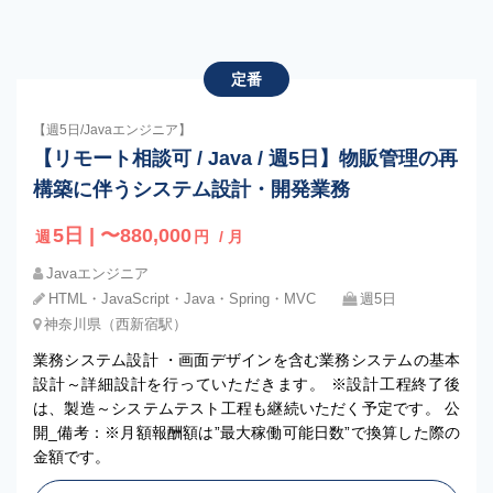
定番
【週5日/Javaエンジニア】
【リモート相談可 / Java / 週5日】物販管理の再
構築に伴うシステム設計・開発業務
5日 | 〜880,000
週
円
/ 月
Javaエンジニア
HTML・JavaScript・Java・Spring・MVC
週5日
神奈川県（西新宿駅）
業務システム設計 ・画面デザインを含む業務システムの基本
設計～詳細設計を行っていただきます。 ※設計工程終了後
は、製造～システムテスト工程も継続いただく予定です。 公
開_備考：※月額報酬額は”最大稼働可能日数”で換算した際の
金額です。