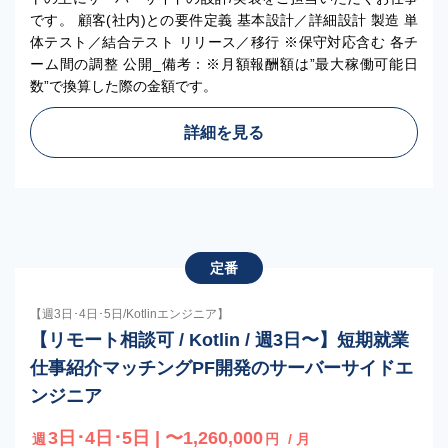
です。 顧客(社内)との要件定義 基本設計／詳細設計 製造 単
体テスト／結合テスト リリース／移行 ※保守対応含む 各チ
ーム間の調整 公開_備考：※月額報酬額は”最大稼働可能日
数”で換算した際の金額です。
詳細を見る
定番
【週3日･4日･5日/Kotlinエンジニア】
【リモート相談可 / Kotlin / 週3日〜】短期就業
仕事紹介マッチングPF開発のサーバーサイドエ
ンジニア
3日･4日･5日 | 〜1,260,000
週
円
/ 月