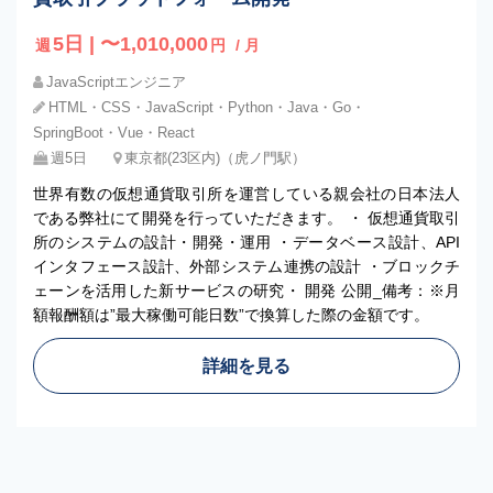
5日 | 〜1,010,000
週
円
/ 月
JavaScriptエンジニア
HTML・CSS・JavaScript・Python・Java・Go・
SpringBoot・Vue・React
週5日
東京都(23区内)（虎ノ門駅）
世界有数の仮想通貨取引所を運営している親会社の日本法人
である弊社にて開発を行っていただきます。 ・ 仮想通貨取引
所のシステムの設計・開発・運用 ・データベース設計、API
インタフェース設計、外部システム連携の設計 ・ブロックチ
ェーンを活用した新サービスの研究・ 開発 公開_備考：※月
額報酬額は”最大稼働可能日数”で換算した際の金額です。
詳細を見る