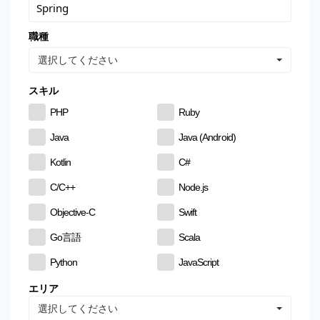
職種
選択してください
スキル
PHP
Ruby
Java
Java (Android)
Kotlin
C#
C/C++
Node.js
Objective-C
Swift
Go言語
Scala
Python
JavaScript
CSS
HTML
エリア
選択してください
MySQL
PostgreSQL