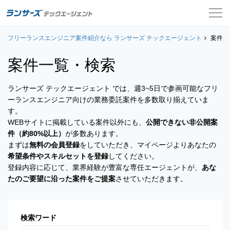
フリーランスエンジニア案件紹介なら ランサーズ テックエージェント
案件一覧
案件一
案件一覧・検索
お役立ちコンテンツ
ランサーズ テックエージェント では、週3~5日で参画可能なフリ
よくある質問
ーランスエンジニア向けの業務委託案件を多数取り揃えていま
す。
採用担当者の方はこちら
WEBサイトに掲載している案件以外にも、
公開できない非公開案
件（約80%以上）
が多数あります。
ログイン
まずは
無料の会員登録
をしていただき、マイページよりあなたの
希望条件やスキルセットを登録
してください。
会員登録
登録内容に応じて、業界経験が豊富な専任エージェントが、
あな
たのご要望に沿った案件をご提案
させていただきます。
検索ワード