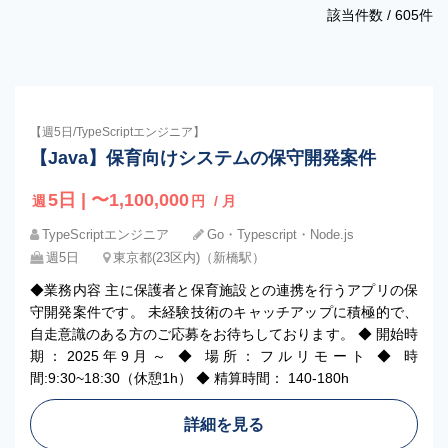
該当件数 /
605
件
【週5日/TypeScriptエンジニア】
【Java】保育向けシステムの保守開発案件
5日 | 〜1,100,000
週
円
/ 月
TypeScriptエンジニア
Go・Typescript・Node.js
週5日
東京都(23区内)（新橋駅）
◆業務内容 主に保護者と保育施設との連携を行うアプリの保
守開発案件です。 未経験技術のキャッチアップに積極的で、
自走意識のある方のご応募をお待ちしております。 ◆ 開始時
期：2025年9月～ ◆ 場所：フルリモート ◆ 時
間:9:30~18:30（休憩1h） ◆ 精算時間： 140-180h
詳細を見る