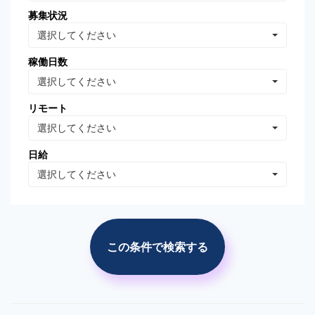
募集状況
Oracle Database
MongoDB
選択してください
Linux
AWS
稼働日数
VB.NET
VBA
選択してください
PhotoShop
Illustrator
リモート
WordPress
分析・データマイニング
選択してください
広告の運用・検証
SEO/SEM
日給
プロジェクト管理
広告(ｻｰﾁ/ターゲティング)
選択してください
広告(リターゲティング)
広告(媒体)
ソーシャルメディア運用
Web解析(アナリティクス
等)
この条件で検索する
市場調査・分析
競合調査・分析