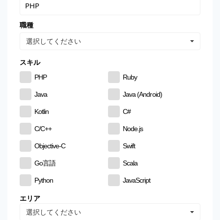
職種
選択してください
スキル
PHP
Ruby
Java
Java (Android)
Kotlin
C#
C/C++
Node.js
Objective-C
Swift
Go言語
Scala
Python
JavaScript
CSS
HTML
エリア
選択してください
MySQL
PostgreSQL