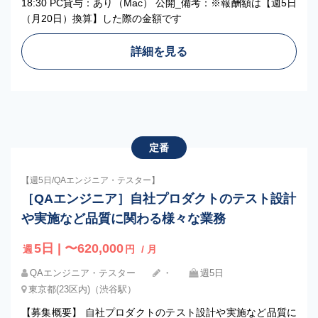
18:30 PC貸与：あり（Mac） 公開_備考：※報酬額は【週5日
（月20日）換算】した際の金額です
詳細を見る
定番
【週5日/QAエンジニア・テスター】
［QAエンジニア］自社プロダクトのテスト設計
や実施など品質に関わる様々な業務
5日 | 〜620,000
週
円
/ 月
QAエンジニア・テスター
・
週5日
東京都(23区内)（渋谷駅）
【募集概要】 自社プロダクトのテスト設計や実施など品質に