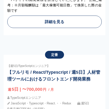
考：※月額報酬額は「最大稼働可能日数」で換算した際の金
額です
詳細を見る
定番
【週5日/TypeScriptエンジニア】
【フルリモ / React/Typescript / 週5日】人材管
理ツールにおけるフロントエンド開発業務
5日 | 〜700,000
週
円
/ 月
TypeScriptエンジニア
JavaScript・Typescript・React.・・Redux
週5日
東京都(23区内)（渋谷駅）