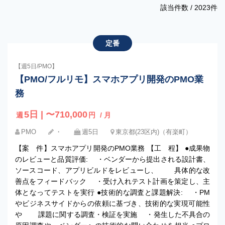
該当件数 /
2023
件
定番
【週5日/PMO】
【PMO/フルリモ】スマホアプリ開発のPMO業
務
5日 | 〜710,000
週
円
/ 月
PMO
・
週5日
東京都(23区内)（有楽町）
【案 件】スマホアプリ開発のPMO業務 【工 程】 ●成果物
のレビューと品質評価: ・ベンダーから提出される設計書、
ソースコード、アプリビルドをレビューし、 具体的な改
善点をフィードバック ・受け入れテスト計画を策定し、主
体となってテストを実行 ●技術的な調査と課題解決: ・PM
やビジネスサイドからの依頼に基づき、技術的な実現可能性
や 課題に関する調査・検証を実施 ・発生した不具合の