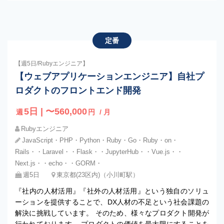
定番
【週5日/Rubyエンジニア】
【ウェブアプリケーションエンジニア】自社プ
ロダクトのフロントエンド開発
5日 | 〜560,000
週
円
/ 月
Rubyエンジニア
JavaScript・PHP・Python・Ruby・Go・Ruby・on・
Rails・・Laravel・・Flask・・JupyterHub・・Vue.js・・
Next.js・・echo・・GORM・
週5日
東京都(23区内)（小川町駅）
『社内の人材活用』『社外の人材活用』という独自のソリュ
ーションを提供することで、DX人材の不足という社会課題の
解決に挑戦しています。 そのため、様々なプロダクト開発が