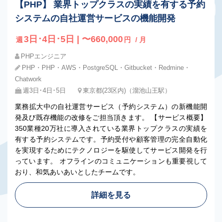
【PHP】 業界トップクラスの実績を有する予約
システムの自社運営サービスの機能開発
3日･4日･5日 | 〜660,000
週
円
/ 月
PHPエンジニア
PHP・PHP・AWS・PostgreSQL・Gitbucket・Redmine・
Chatwork
週3日･4日･5日
東京都(23区内)（溜池山王駅）
業務拡大中の自社運営サービス（予約システム）の新機能開
発及び既存機能の改修をご担当頂きます。 【サービス概要】
350業種20万社に導入されている業界トップクラスの実績を
有する予約システムです。予約受付や顧客管理の完全自動化
を実現するためにテクノロジーを駆使してサービス開発を行
っています。 オフラインのコミュニケーションも重要視して
おり、和気あいあいとしたチームです。
詳細を見る