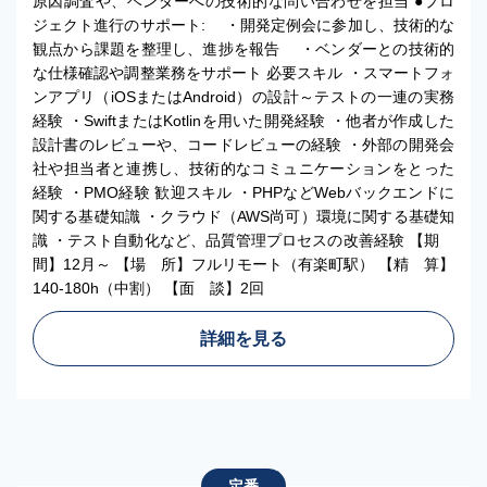
原因調査や、ベンダーへの技術的な問い合わせを担当 ●プロ
ジェクト進行のサポート: ・開発定例会に参加し、技術的な
観点から課題を整理し、進捗を報告 ・ベンダーとの技術的
な仕様確認や調整業務をサポート 必要スキル ・スマートフォ
ンアプリ（iOSまたはAndroid）の設計～テストの一連の実務
経験 ・SwiftまたはKotlinを用いた開発経験 ・他者が作成した
設計書のレビューや、コードレビューの経験 ・外部の開発会
社や担当者と連携し、技術的なコミュニケーションをとった
経験 ・PMO経験 歓迎スキル ・PHPなどWebバックエンドに
関する基礎知識 ・クラウド（AWS尚可）環境に関する基礎知
識 ・テスト自動化など、品質管理プロセスの改善経験 【期
間】12月～ 【場 所】フルリモート（有楽町駅） 【精 算】
140-180h（中割） 【面 談】2回
詳細を見る
定番