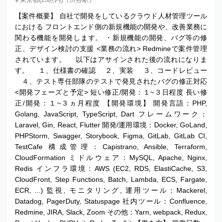
【案件概要】 自社で開発をしているクラウド人材管理ツール
における フロントエンド側の新規機能の開発や、改善業務に
関わる機能を開発します。 ・新規機能の開発、バグ等の修
正、デザイン検討の支援 <業務の流れ> Redmineで案件管理
されています。 以下はアサインされた後の流れになりま
す。 １、仕様書の確認 ２、実装 ３、コードレビュー
４、テスト専任部隊のテストで発見されたバグの修正対応
<開発フェーズと予定> 短い修正/開発：１~３日程度 長い修
正/開発：１~３ヵ月程度 【開発環境】 開発言語：PHP,
Golang, JavaScript, TypeScript, Dart フレームワーク：
Laravel, Gin, React, Flutter 開発/運用環境：Docker, GoLand,
PHPStorm, Swagger, Storybook, Figma, GitLab, GitLab CI,
TestCafe 構成管理：Capistrano, Ansible, Terraform,
CloudFormation ミドルウェア：MySQL, Apache, Nginx,
Redis インフラ環境：AWS (EC2, RDS, ElastiCache, S3,
CloudFront, Step Functions, Batch, Lambda, ECS, Fargate,
ECR, ...) 監視, モニタリング, 運用ツール：Mackerel,
Datadog, PagerDuty, Statuspage 社内ツール：Confluence,
Redmine, JIRA, Slack, Zoom その他：Yarn, webpack, Redux,