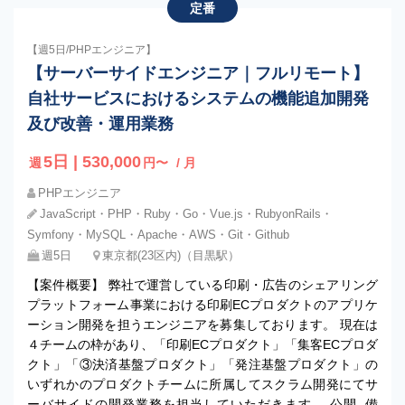
定番
【週5日/PHPエンジニア】
【サーバーサイドエンジニア｜フルリモート】
自社サービスにおけるシステムの機能追加開発
及び改善・運用業務
5日 | 530,000
週
円〜
/ 月
PHPエンジニア
JavaScript・PHP・Ruby・Go・Vue.js・RubyonRails・
Symfony・MySQL・Apache・AWS・Git・Github
週5日
東京都(23区内)（目黒駅）
【案件概要】 弊社で運営している印刷・広告のシェアリング
プラットフォーム事業における印刷ECプロダクトのアプリケ
ーション開発を担うエンジニアを募集しております。 現在は
４チームの枠があり、「印刷ECプロダクト」「集客ECプロダ
クト」「③決済基盤プロダクト」「発注基盤プロダクト」の
いずれかのプロダクトチームに所属してスクラム開発にてサ
ーバサイドの開発業務を担当していただきます。 公開_備