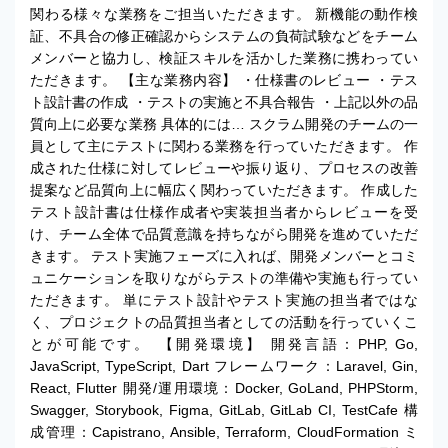
関わる様々な業務をご担当いただきます。 新機能の動作検
証、不具合の修正確認からシステムの負荷試験などをチーム
メンバーと協力し、検証スキルを活かした業務に携わってい
ただきます。 【主な業務内容】 ・仕様書のレビュー ・テス
ト設計書の作成 ・テストの実施と不具合報告 ・上記以外の品
質向上に必要な業務 具体的には… スクラム開発のチームの一
員として主にテストに関わる業務を行っていただきます。 作
成された仕様に対してレビューや振り返り、プロセスの改善
提案など品質向上に幅広く関わっていただきます。 作成した
テスト設計書は仕様作成者や実装担当者からレビューを受
け、チーム全体で品質意識を持ちながら開発を進めていただ
きます。 テスト実施フェーズに入れば、開発メンバーとコミ
ュニケーションを取りながらテストの準備や実施も行ってい
ただきます。 単にテスト設計やテスト実施の担当者ではな
く、プロジェクトの品質担当者としての活動を行っていくこ
とが可能です。 【開発環境】 開発言語：PHP, Go,
JavaScript, TypeScript, Dart フレームワーク：Laravel, Gin,
React, Flutter 開発/運用環境：Docker, GoLand, PHPStorm,
Swagger, Storybook, Figma, GitLab, GitLab CI, TestCafe 構
成管理：Capistrano, Ansible, Terraform, CloudFormation ミ