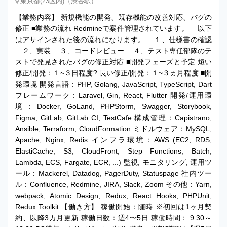
東京都(23区内)（渋谷駅）
【業務内容】 新規機能の開発、既存機能の改善対応、バグの
修正 ■業務の流れ Redmineで案件管理されています。 以下
はアサインされた後の流れになります。 １、仕様書の確認
２、実装 ３、コードレビュー ４、テスト専任部隊のテ
ストで発見されたバグの修正対応 ■開発フェーズと予定 短い
修正/開発：１~３日程度? 長い修正/開発：１~３ヵ月程度 ■開
発環境 開発言語：PHP, Golang, JavaScript, TypeScript, Dart
フレームワーク：Laravel, Gin, React, Flutter 開発/運用環
境：Docker, GoLand, PHPStorm, Swagger, Storybook,
Figma, GitLab, GitLab CI, TestCafe 構成管理：Capistrano,
Ansible, Terraform, CloudFormation ミドルウェア：MySQL,
Apache, Nginx, Redis インフラ環境：AWS (EC2, RDS,
ElastiCache, S3, CloudFront, Step Functions, Batch,
Lambda, ECS, Fargate, ECR, ...) 監視, モニタリング, 運用ツ
ール：Mackerel, Datadog, PagerDuty, Statuspage 社内ツー
ル：Confluence, Redmine, JIRA, Slack, Zoom その他：Yarn,
webpack, Atomic Design, Redux, React Hooks, PHPUnit,
Redux Toolkit 【働き方】 稼働開始：随時 ※初回は1ヶ月契
約、以降3カ月更新 稼働日数：週4〜5日 稼働時間： 9:30～