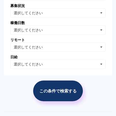
募集状況
Oracle Database
MongoDB
選択してください
Linux
AWS
稼働日数
VB.NET
VBA
選択してください
PhotoShop
Illustrator
リモート
WordPress
分析・データマイニング
選択してください
広告の運用・検証
SEO/SEM
日給
プロジェクト管理
広告(ｻｰﾁ/ターゲティング)
選択してください
広告(リターゲティング)
広告(媒体)
ソーシャルメディア運用
Web解析(アナリティクス
等)
この条件で検索する
市場調査・分析
競合調査・分析