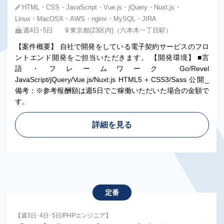
HTML・CSS・JavaScript・Vue.js・jQuery・Nuxt.js・
Linux・MacOSX・AWS・nginx・MySQL・JIRA
週4日･5日
東京都(23区内)（六本木一丁目駅）
【案件概要】 自社で開発をしている電子契約サービスのフロ
ントエンド開発をご担当いただきます。 【開発環境】 ■言
語・フレームワーク Go/Revel
JavaScript/jQuery/Vue.js/Nuxt.js HTML5＋CSS3/Sass 公開_
備考：※参考報酬額は週5日でご稼働いただいた場合の金額で
す。
詳細を見る
定番
【週3日･4日･5日/PHPエンジニア】