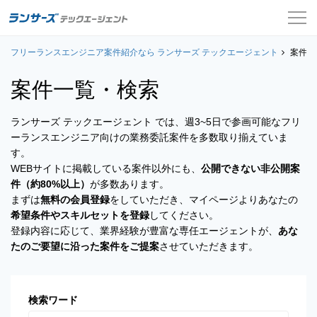
フリーランスエンジニア案件紹介なら ランサーズ テックエージェント
案件一覧
案件一
案件一覧・検索
お役立ちコンテンツ
ランサーズ テックエージェント では、週3~5日で参画可能なフリ
よくある質問
ーランスエンジニア向けの業務委託案件を多数取り揃えていま
す。
採用担当者の方はこちら
WEBサイトに掲載している案件以外にも、
公開できない非公開案
件（約80%以上）
が多数あります。
ログイン
まずは
無料の会員登録
をしていただき、マイページよりあなたの
希望条件やスキルセットを登録
してください。
会員登録
登録内容に応じて、業界経験が豊富な専任エージェントが、
あな
たのご要望に沿った案件をご提案
させていただきます。
検索ワード