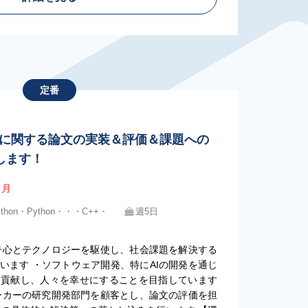
定番
系AIに関する論文の実装＆評価＆課題への
します！
/ 月
ython・Python・・・C++・
週5日
）
奇心とテクノロジーを駆使し、社会課題を解決する
います ・ソフトウェア開発、特にAIの開発を通じ
に貢献し、人々を幸せにすることを目指しています
ーカーの研究開発部門を顧客とし、論文の評価を担