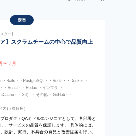
定番
テスター】
ニア】スクラムチームの中心で品質向上
円〜
/ 月
Rails・・PostgreSQL・・Redis・・Docker ・
t・・React・・Redux ・インフラ:・
tiCache・・S3） ・その他:・GitHub・・
3区内)（東銀座）
ドプロダクトQAミドルエンジニアとして、各部署と
し、サービスの品質を保証します。 具体的には、
画、設計、実行、不具合の発見と改善提案を行い、