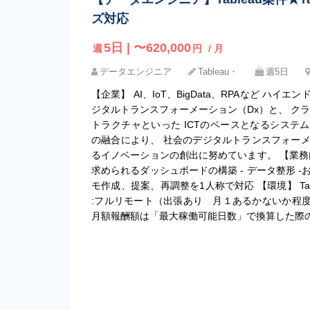
ズ対応
5日 | 〜620,000
週
円
/ 月
データエンジニア
Tableau・
週5日
【企業】 AI、IoT、BigData、RPAなど ハ
ジタルトランスフォーメーション（Dx）と、 クラ
トラクチャといった ICTのベースとなるシステ
の融合により、 社会のデジタルトランスフォー
るイノベーションの創出に努めています。 【業務内容
求められるダッシュボードの構築 - データ整形 
モ作成、提案、再調整を1人称で対応 【環境】 Tab
:フルリモート（出張あり 月１あるかないか程度
月額報酬額は「最大稼働可能日数」で換算した際