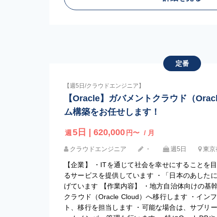
定番
【週5日/クラウドエンジニア】
【Oracle】ガバメントクラウド（Oracl
ム構築をお任せします！
5日 | 620,000
週
円〜
/ 月
クラウドエンジニア
・
週5日
東京
【企業】 ・ITを通じて社会を幸せにすることを
るサービスを提供しています ・「日本のあした
げています 【作業内容】 ・地方自治体向けの基
クラウド（Oracle Cloud）へ移行します ・
ト、移行を担当します ・可能な場合は、サブリ