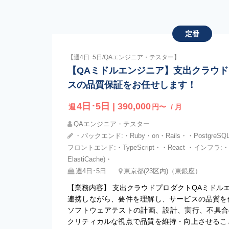
定番
【週4日･5日/QAエンジニア・テスター】
【QAミドルエンジニア】支出クラウ
スの品質保証をお任せします！
4日･5日 | 390,000
週
円〜
/ 月
QAエンジニア・テスター
・バックエンド:・Ruby・on・Rails・・PostgreSQL
フロントエンド:・TypeScript・・React ・インフラ:
ElastiCache)・
週4日･5日
東京都(23区内)（東銀座）
【業務内容】 支出クラウドプロダクトQAミドル
連携しながら、要件を理解し、サービスの品質を
ソフトウェアテストの計画、設計、実行、不具合
クリティカルな視点で品質を維持・向上させるこ