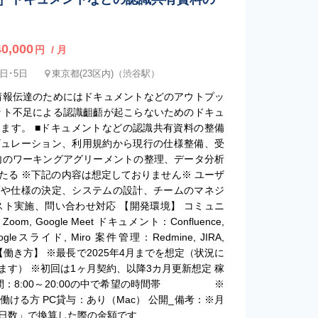
0,000
円
/ 月
4日･5日
東京都(23区内)（渋谷駅）
情報伝達のためにはドキュメントなどのアウトプッ
ット不足による認識齟齬が起こらないためのドキュ
ます。 ■ドキュメントなどの認識共有資料の整備
ギュレーション、利用規約から現行の仕様整備、受
内のワーキングアグリーメントの整理、データ分析
たる ※下記の内容は想定しておりません※ ユーザ
画や仕様の決定、システムの設計、チームのマネジ
スト実施、問い合わせ対応 【開発環境】 コミュニ
om, Google Meet ドキュメント：Confluence,
leスライド, Miro 案件管理：Redmine, JIRA,
 【働き方】 ※最長で2025年4月までを想定（状況に
す） ※初回は1ヶ月契約、以降3カ月更新想定 稼
時間：8:00～20:00の中で希望の時間帯 ※
間に働ける方 PC貸与：あり（Mac） 公開_備考：※月
日数」で換算した際の金額です