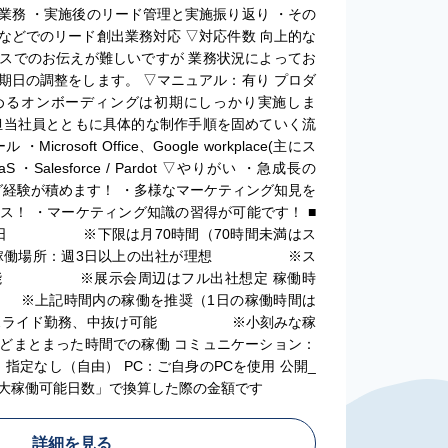
業務 ・実施後のリード管理と実施振り返り ・その
などでのリード創出業務対応 ▽対応件数 向上的な
スでのお伝えが難しいですが 業務状況によってお
期日の調整をします。 ▽マニュアル：有り プロダ
めるオンボーディングは初期にしっかり実施しま
担当社員とともに具体的な制作手順を固めていく流
crosoft Office、Google workplace(主にス
S ・Salesforce / Pardot ▽やりがい ・急成長の
グ経験が積めます！ ・多様なマーケティング知見を
ス！ ・マーケティング知識の習得が可能です！ ■
～5日 ※下限は月70時間（70時間未満はス
） 稼働場所：週3日以上の出社が理想 ※ス
可能 ※展示会周辺はフル出社想定 稼働時
0 ※上記時間内の稼働を推奨（1日の稼働時間は
イド勤務、中抜け可能 ※小刻みな稼
どまとまった時間での稼働 コミュニケーション：
k 服装：指定なし（自由） PC：ご自身のPCを使用 公開_
大稼働可能日数」で換算した際の金額です
詳細を見る