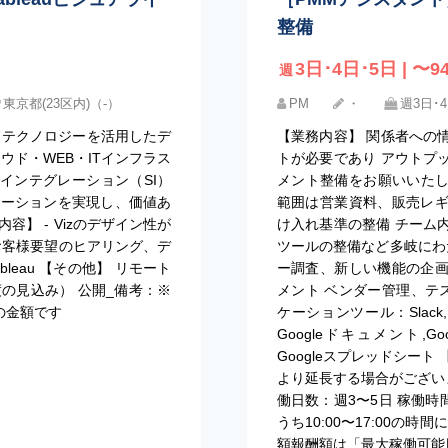
整備
3日･4日･5日 | 〜94
週
東京都(23区内)（-）
PM
・
週3日･
イエンドテクノロジーを活用したデ
【業務内容】 関係者への
ウド・WEB・ITインフラス
トが必要であり アウトプ
ムインテグレーション（SI）
メント整備をお願いいたし
メーションを実現し、価値あ
範囲は営業資料、販売レ
】 - Vizのデザイン性が
け入れ基準の整備 チーム
-お客様要望のヒアリング、デ
ツールの整備など多岐にわ
leau 【その他】 リモート
ー調査、新しい機能の企
の見込み） 公開_備考：※
メント ベンダー管理、テ
の金額です
ケーションツール：Slack, Zo
Googleドキュメント,Goog
Googleスプレッドシート
より延長する場合がございま
働日数：週3〜5日 稼働
うち10:00〜17:00の時
額報酬額は「最大稼働可能