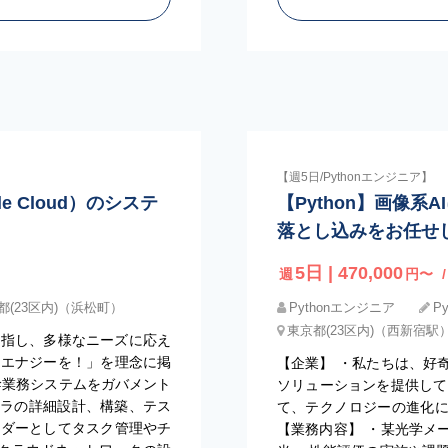
【週5日/Pythonエンジニア】
e Cloud）のシステ
【Python】画像
落とし込みをお任せ
5日 | 470,000
週
円〜
都(23区内)（浜松町）
Pythonエンジニア
P
東京都(23区内)（西新宿駅
目指し、多様なニーズに応え
にエナジーを！」を理念に掲
【企業】 ・私たちは、好
幹業務システムをガバメント
ソリューションを提供して
インフラの詳細設計、構築、テス
て、テクノロジーの進化
ーダーとしてタスク管理やチ
【業務内容】 ・某光学メ