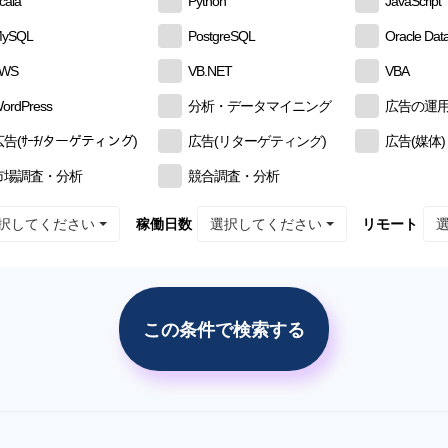
cala
Python
JavaScript
ySQL
PostgreSQL
Oracle Dat
AWS
VB.NET
VBA
ordPress
分析・データマイニング
広告の運
広告(ｻｰﾁ/ターゲティング)
広告(リターゲティング)
広告(媒体)
市場調査・分析
競合調査・分析
択してください
選択してください
稼働日数
リモート
この条件で検索する