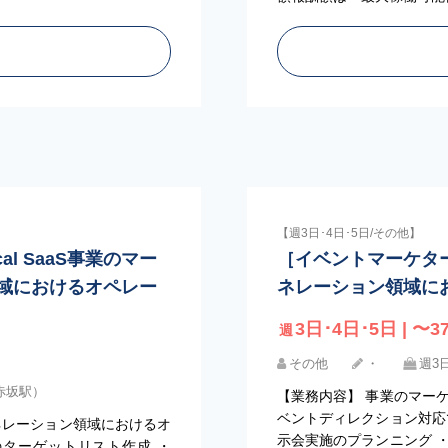
【週3日･4日･5日/その他】
l SaaS事業のマー
［イベントマーケタ
域におけるオペレー
ネレーション領域に
3日･4日･5日 | 〜37
週
その他
・
週3日
（赤坂駅）
【業務内容】 事業のマー
ベントディレクション対応
ネレーション領域におけるオ
示会実施のプランニング 
ターゲットリスト作成 ・