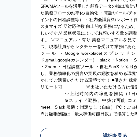
SFA/MAツールを活用した顧客データの抽出/集計
た業務フローの効率化/自動化 ・電話/メール/
イントの日程調整等） ・社内会議資料/レポート作成
スタマイズ ▽対応件数 向上的な業務になるため
しいですが 業務状況によってお願いする量を調
す。 ▽マニュアル：有り 業務マニュアルを見
つ、現場社員からレクチャーを受けて業務にあた
ツール ・Google workplace(スプレ
ド,gmail,googleカレンダー) ・slack ・Notion ・Sale
・Zoom ・日程調整ツール ・自社SaaS ▽や
し、業務効率化の提言や実現の経験を積める環境
かしてご活躍いただける環境です！ ■働き方 稼
リモート可 ※出社いただける方は優遇 稼働時
※上記時間内の稼働を推奨（1日の
※スライド勤務、中抜け可能 コミュニケ
meet、Slack 服装：指定なし（自由） PC：ご
※月額報酬額は「最大稼働可能日数」で換算した
詳細を見る