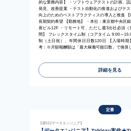
的な業務内容】 ・ソフトウェアテストの計画、設
発見、改善提案 ・テスト自動化の推進およびテス
向上のためのベストプラクティスの導入と推進 【
長期契約希望 【勤務地】 ・本社：東京都中央区銀座
座ビル12F ・リモート可、ただし週3出社必須
間】 フレックスタイム制（コアタイム 9:00～15:
制（土日祝）、年間休日日数120日 【入場時期】
考：※月額報酬額は「最大稼働可能日数」で換算
詳細を見る
定番
【週5日/データエンジニア】
【データエンジニア】Tableau案件★T