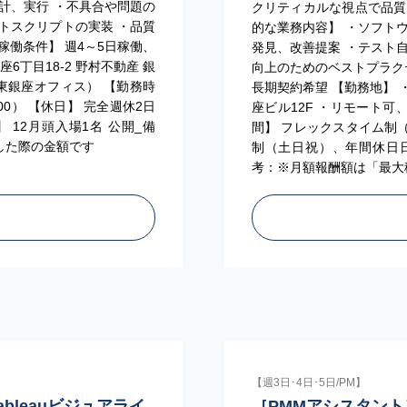
計、実行 ・不具合や問題の
クリティカルな視点で品質
トスクリプトの実装 ・品質
的な業務内容】 ・ソフト
稼働条件】 週4～5日稼働、
発見、改善提案 ・テスト
6丁目18-2 野村不動産 銀
向上のためのベストプラクテ
（東銀座オフィス） 【勤務時
長期契約希望 【勤務地】 ・
00） 【休日】 完全週休2日
座ビル12F ・リモート可
 12月頭入場1名 公開_備
間】 フレックスタイム制（コ
した際の金額です
制（土日祝）、年間休日日数
考：※月額報酬額は「最大
【週3日･4日･5日/PM】
ableauビジュアライ
［PMMアシスタン