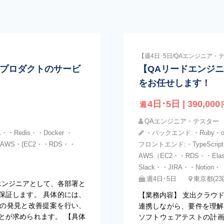
【週4日･5日/QAエンジニア・
ドプロダクトのサービ
【QAリードエンジ
をお任せします！
4日･5日 | 390,000
週
QAエンジニア・テスター
・・Redis・・Docker ・
・バックエンド:・Ruby・on・
・AWS・(EC2・・RDS・・
フロントエンド:・TypeScrip
AWS（EC2・・RDS・・Elas
Slack・・JIRA・・Notion・
週4日･5日
東京都(2
エンジニアとして、各部署と
保証します。 具体的には、
【業務内容】 支出クラウ
の発見と改善提案を行い、
連携しながら、要件を理解
とが求められます。 【具体
ソフトウェアテストの計