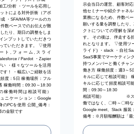
示会当日の運営、顧客対応
/加工/分析 ・ツールを応用し
他セミナーや紹介チャネル
チャットによる対外折衝（アポ
業務になるため、件数ベー
 ・SFA/MA等ツールのカ
願いする量を調整したり、
、件数ベースでのお伝えが難
クトについての理解を深
整したり、期日の調整をしま
す。 その後は、伴走する
てインプットしていただきつ
れとなります。 ▽使用ツール ・Mi
っていただきます。 ▽使用
ライド) ・slack ・自社Saa
ッドシート,フォーム,スライ
SaaS事業でマーケティン
sforce / Pardot ・Zapier
持つメンバーと働くチャン
りがい ・様々なツールを活用
働き方 稼働頻度：週3
です！ ・幅広いご経験を活
キルに応じて相談可能
働頻度：5日 稼働場所：フル
キルに応じて頻度相談
間：09:30～18:30
間：09:30～18:3
稼働時間は相談可能）
相談可能） ※スラ
ーション：Google
働ではなく、〇時～〇時な
自身のPCを使用 公開_備考：
Google meet、Slac
際の金額です
備考：※月額報酬額は「最