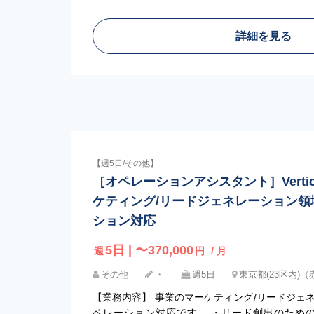
詳細を見る
【週5日/その他】
［オペレーションアシスタント］Vertica
ケティング/リードジェネレーション領
ション対応
5日 | 〜370,000
週
円
/ 月
その他
・
週5日
東京都(23区内)
【業務内容】 事業のマーケティング/リードジェ
ペレーション対応です。 ・リード創出のための