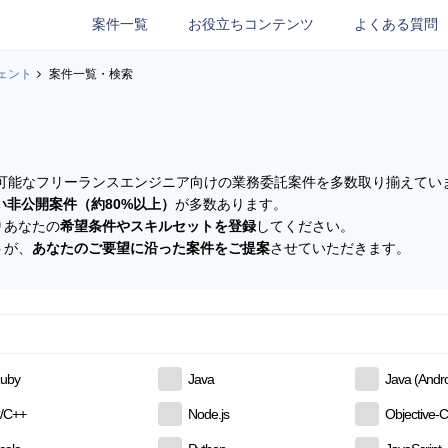
案件一覧
お役立ちコンテンツ
よくある質問
ェント
案件一覧・検索
参画可能なフリーランスエンジニア向けの業務委託案件を多数取り揃えてい
い非公開案件（約80%以上）
が多数あります。
りあなたの
希望条件やスキルセットを登録
してください。
トが、
あなたのご要望に沿った案件をご提案
させていただきます。
uby
Java
Java (Andro
/C++
Node.js
Objective-