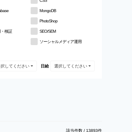
CSS
abase
MongoDB
PhotoShop
用・検証
SEO/SEM
ソーシャルメディア運用
選択してください
選択してください
日給
該当件数 /
13893
件