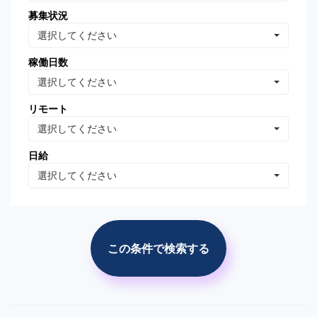
募集状況
Oracle Database
MongoDB
選択してください
Linux
AWS
稼働日数
VB.NET
VBA
選択してください
PhotoShop
Illustrator
リモート
WordPress
分析・データマイニング
選択してください
広告の運用・検証
SEO/SEM
日給
プロジェクト管理
広告(ｻｰﾁ/ターゲティング)
選択してください
広告(リターゲティング)
広告(媒体)
ソーシャルメディア運用
Web解析(アナリティクス
等)
この条件で検索する
市場調査・分析
競合調査・分析