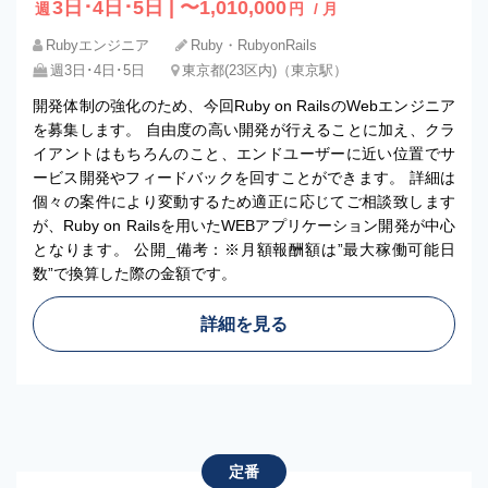
3日･4日･5日 | 〜1,010,000
週
円
/ 月
Rubyエンジニア
Ruby・RubyonRails
週3日･4日･5日
東京都(23区内)（東京駅）
開発体制の強化のため、今回Ruby on RailsのWebエンジニア
を募集します。 自由度の高い開発が行えることに加え、クラ
イアントはもちろんのこと、エンドユーザーに近い位置でサ
ービス開発やフィードバックを回すことができます。 詳細は
個々の案件により変動するため適正に応じてご相談致します
が、Ruby on Railsを用いたWEBアプリケーション開発が中心
となります。 公開_備考：※月額報酬額は”最大稼働可能日
数”で換算した際の金額です。
詳細を見る
定番