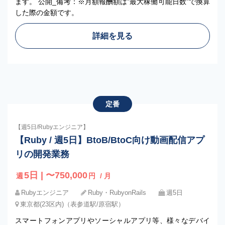
ます。 公開_備考：※月額報酬額は”最大稼働可能日数”で換算
した際の金額です。
詳細を見る
定番
【週5日/Rubyエンジニア】
【Ruby / 週5日】BtoB/BtoC向け動画配信アプ
リの開発業務
5日 | 〜750,000
週
円
/ 月
Rubyエンジニア
Ruby・RubyonRails
週5日
東京都(23区内)（表参道駅/原宿駅）
スマートフォンアプリやソーシャルアプリ等、様々なデバイ