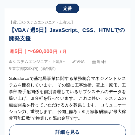
定番
【週5日/システムエンジニア・上流SE】
【VBA / 週5日】JavaScript、CSS、HTMLでの
開発支援
5日 | 〜690,000
週
円
/ 月
システムエンジニア・上流SE
VBA
週5日
東京都(23区内)（新宿駅）
Salesforceで基地局事業に関する業務統合マネジメントシス
テムを開発しています。 その際に工事進捗、売上・原価、工
事部際手配関係を個別管理しているサブシステムのデータを
吸い上げ、BI分析を行っています。 これに伴い、システムの
画面開発を行っていただける方を募集します。 コミュニケー
ション力、重視します。 公開_備考：※月額報酬額は”最大稼
働可能日数”で換算した際の金額です。
詳細を見る