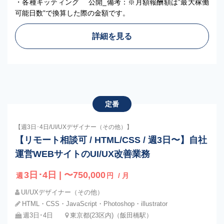
・各種キッティング 公開_備考：※月額報酬額は”最大稼働
可能日数”で換算した際の金額です。
詳細を見る
定番
【週3日･4日/UI/UXデザイナー（その他）】
【リモート相談可 / HTML/CSS / 週3日〜】自社
運営WEBサイトのUI/UX改善業務
3日･4日 | 〜750,000
週
円
/ 月
UI/UXデザイナー（その他）
HTML・CSS・JavaScript・Photoshop・illustrator
週3日･4日
東京都(23区内)（飯田橋駅）