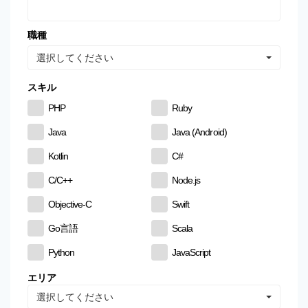
職種
選択してください
スキル
PHP
Ruby
Java
Java (Android)
Kotlin
C#
C/C++
Node.js
Objective-C
Swift
Go言語
Scala
Python
JavaScript
CSS
HTML
エリア
選択してください
MySQL
PostgreSQL