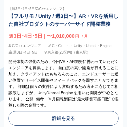
【週3日･4日･5日/C/C++エンジニア】
【フルリモ / Unity / 週3日〜】AR・VRを活用し
た自社プロダクトのサーバーサイド開発業務
3日･4日･5日 | 〜1,010,000
週
円
/ 月
C/C++エンジニア
C・C++・-・Unity・Unreal・Engine
週3日･4日･5日
東京都(23区内)（東京駅）
開発体制の強化のため、今回VR・AR開発に携わっていただく
エンジニアを募集します。 自由度の高い開発が行えることに
加え、クライアントはもちろんのこと、エンドユーザーに近
い位置でサービス開発やフィードバックを回すことができま
す。 詳細は個々の案件により変動するため適正に応じてご相
談致しますが、Unity/Unreal Engineを用いた開発が中心とな
ります。 公開_備考：※月額報酬額は”最大稼働可能日数”で換
算した際の金額です。
詳細を見る