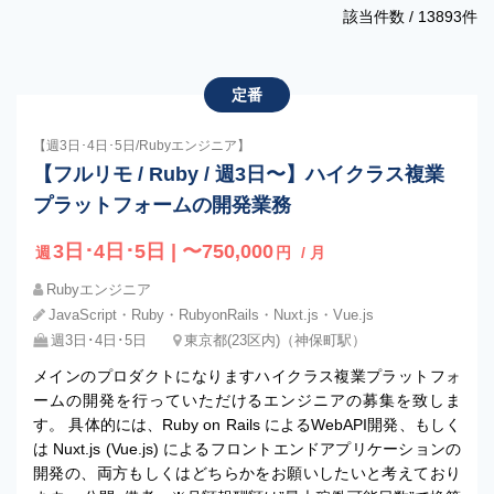
該当件数 /
13893
件
定番
【週3日･4日･5日/Rubyエンジニア】
【フルリモ / Ruby / 週3日〜】ハイクラス複業
プラットフォームの開発業務
3日･4日･5日 | 〜750,000
週
円
/ 月
Rubyエンジニア
JavaScript・Ruby・RubyonRails・Nuxt.js・Vue.js
週3日･4日･5日
東京都(23区内)（神保町駅）
メインのプロダクトになりますハイクラス複業プラットフォ
ームの開発を行っていただけるエンジニアの募集を致しま
す。 具体的には、Ruby on Rails によるWebAPI開発、もしく
は Nuxt.js (Vue.js) によるフロントエンドアプリケーションの
開発の、両方もしくはどちらかをお願いしたいと考えており