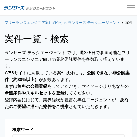
フリーランスエンジニア案件紹介なら ランサーズ テックエージェント
案件一覧
案件一
案件一覧・検索
お役立ちコンテンツ
ランサーズ テックエージェント では、週3~5日で参画可能なフリ
よくある質問
ーランスエンジニア向けの業務委託案件を多数取り揃えていま
す。
採用担当者の方はこちら
WEBサイトに掲載している案件以外にも、
公開できない非公開案
件（約80%以上）
が多数あります。
ログイン
まずは
無料の会員登録
をしていただき、マイページよりあなたの
希望条件やスキルセットを登録
してください。
会員登録
登録内容に応じて、業界経験が豊富な専任エージェントが、
あな
たのご要望に沿った案件をご提案
させていただきます。
検索ワード