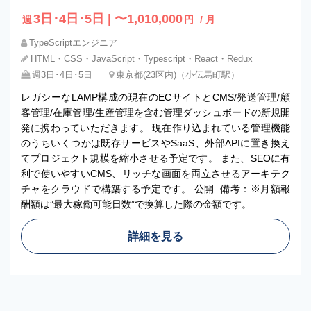
3日･4日･5日 | 〜1,010,000
週
円
/ 月
TypeScriptエンジニア
HTML・CSS・JavaScript・Typescript・React・Redux
週3日･4日･5日
東京都(23区内)（小伝馬町駅）
レガシーなLAMP構成の現在のECサイトとCMS/発送管理/顧
客管理/在庫管理/生産管理を含む管理ダッシュボードの新規開
発に携わっていただきます。 現在作り込まれている管理機能
のうちいくつかは既存サービスやSaaS、外部APIに置き換え
てプロジェクト規模を縮小させる予定です。 また、SEOに有
利で使いやすいCMS、リッチな画面を両立させるアーキテク
チャをクラウドで構築する予定です。 公開_備考：※月額報
酬額は”最大稼働可能日数”で換算した際の金額です。
詳細を見る