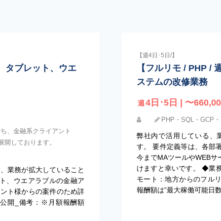
【週4日･5日/】
マホ 、タブレット、ウエ
【フルリモ / PHP
ステムの改修業務
4日･5日 | 〜660,00
週
PHP・SQL・GCP・D
持ち、金融系クライアント
弊社内で活用している、
展開しております。
す。 要件定義等は、各部
今までMAツールやWEB
けますと幸いです。 ◆業務
し、業務が拡大していること
モート：地方からのフルリ
ット、ウエアラブルの金融ア
報酬額は”最大稼働可能日
アント様からの案件のため詳
公開_備考：※月額報酬額