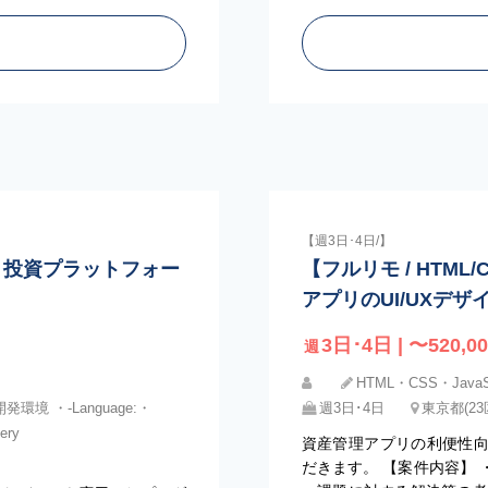
【週3日･4日/】
4日〜】投資プラットフォー
【フルリモ / HTML
アプリのUI/UXデザ
3日･4日 | 〜520,00
週
HTML・CSS・JavaScr
・開発環境 ・-Language:・
週3日･4日
東京都(2
ery
資産管理アプリの利便性
だきます。 【案件内容】