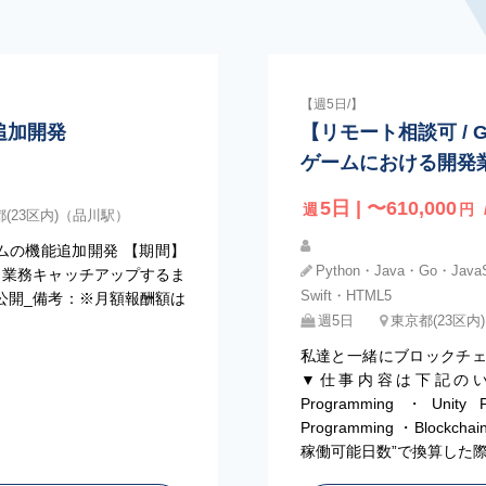
【週5日/】
追加開発
【リモート相談可 / 
ゲームにおける開発
5日 | 〜610,000
週
円
(23区内)（品川駅）
ムの機能追加開発 【期間】
Python・Java・Go・JavaS
、業務キャッチアップするま
Swift・HTML5
公開_備考：※月額報酬額は
週5日
東京都(23区
私達と一緒にブロックチ
▼仕事内容は下記のいずれか
Programming ・Unity P
Programming ・Block
稼働可能日数”で換算した