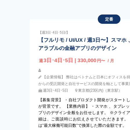
定番
【週3日･4日･5日/】
【フルリモ / UI/UX / 週3日〜】ス
アラブルの金融アプリのデザイン
3日･4日･5日 | 330,000
週
円〜
/ 月
【企業情報】 弊社はベトナムと日本にオフィスを
からの受託開発と自社サービスの開発を軸として事業
週3日･4日･5日
東京都(23区内)（東京駅）
【募集背景】 ・自社プロダクト開発がスタート
が背景です。 【業務内容】 ・スマホ 、タブレ
プリのデザイン全般をお任せします。 ※クライ
細は、ご面談時にお伝えさせていただきます。 
は”最大稼働可能日数”で換算した際の金額です。