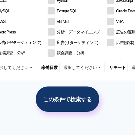
cala
Python
JavaScript
ySQL
PostgreSQL
Oracle Dat
AWS
VB.NET
VBA
ordPress
分析・データマイニング
広告の運
広告(ｻｰﾁ/ターゲティング)
広告(リターゲティング)
広告(媒体)
市場調査・分析
競合調査・分析
択してください
選択してください
稼働日数
リモート
この条件で検索する