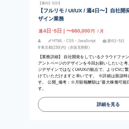
【週4日･5日/】
【フルリモ / UI/UX / 週4日〜】自
ザイン業務
4日･5日 | 〜660,000
週
円
/ 月
HTML・CSS・JavaScript
週4日･5日
東京都(23区内)（赤坂見附駅）
【業務詳細】 自社開発をしているクラウドファ
アントページのデザインを今回お願いしたいと考
ジデザインではなくUI/UXの観点で、よりCV
けていただけますと幸いです。 ※詳細は面談時
す。 公開_備考：※月額報酬額は”最大稼働可能
す。
詳細を見る