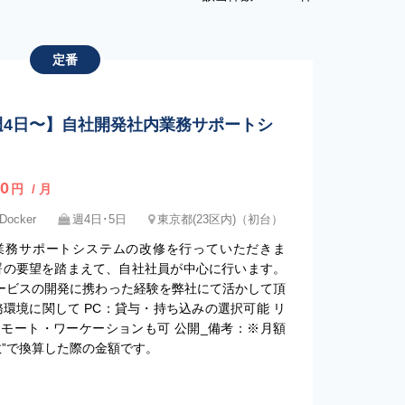
定番
 / 週4日〜】自社開発社内業務サポートシ
0
円
/ 月
ocker
週4日･5日
東京都(23区内)（初台）
業務サポートシステムの改修を行っていただきま
署の要望を踏まえて、自社社員が中心に行います。
サービスの開発に携わった経験を弊社にて活かして頂
環境に関して PC：貸与・持ち込みの選択可能 リ
モート・ワーケーションも可 公開_備考：※月額
数”で換算した際の金額です。