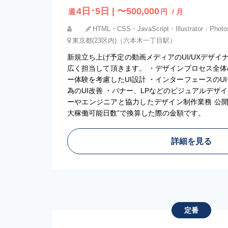
4日･5日 | 〜500,000
週
円
/ 月
HTML・CSS・JavaScript・Illustrator・Photo
東京都(23区内)（六本木一丁目駅）
新規立ち上げ予定の動画メディアのUI/UXデザ
広く担当して頂きます。 ・デザインプロセス全体
ー体験を考慮したUI設計 ・インターフェースのU
為のUI改善 ・バナー、LPなどのビジュアルデザ
ーやエンジニアと協力したデザイン制作業務 公開
大稼働可能日数”で換算した際の金額です。
詳細を見る
定番