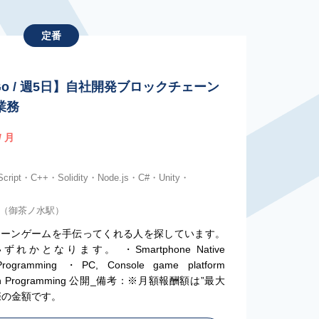
定番
Go / 週5日】自社開発ブロックチェーン
業務
/ 月
cript・C++・Solidity・Node.js・C#・Unity・
内)（御茶ノ水駅）
ェーンゲームを手伝ってくれる人を探しています。
となります。 ・Smartphone Native
rogramming ・PC, Console game platform
chain Programming 公開_備考：※月額報酬額は”最大
際の金額です。