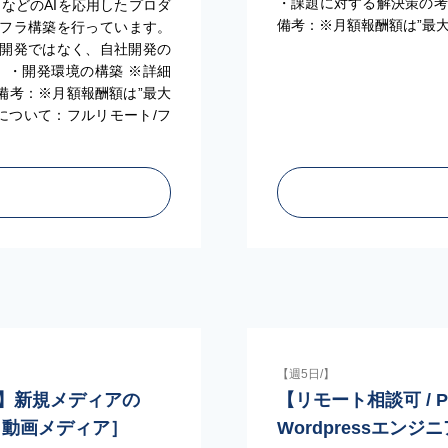
・課題に対する解決策の考
などのAIを応用したプロダ
備考：※月額報酬額は”最
フラ構築を行っています。
らの開発ではなく、自社開発の
 ・開発環境の構築 ※詳細
備考：※月額報酬額は”最大
について：フルリモート/フ
【週5日/】
週4日】新規メディアの
【リモート相談可 / 
メ動画メディア］
Wordpressエンジニ