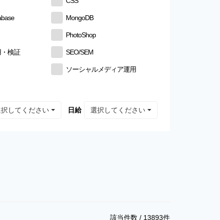
CSS
abase
MongoDB
PhotoShop
用・検証
SEO/SEM
ソーシャルメディア運用
選択してください
選択してください
日給
該当件数 /
13893
件