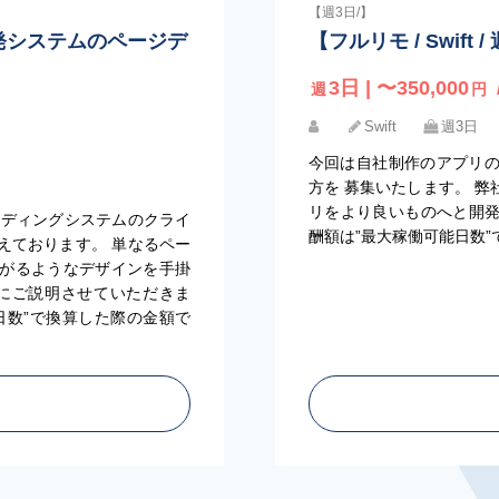
【週3日/】
社開発システムのページデ
【フルリモ / Swif
3日 | 〜350,000
週
円
Swift
週3日
今回は自社制作のアプリ
方を 募集いたします。 
リをより良いものへと開発
ンディングシステムのクライ
酬額は”最大稼働可能日数
えております。 単なるペー
に繋がるようなデザインを手掛
にご説明させていただきま
日数”で換算した際の金額で