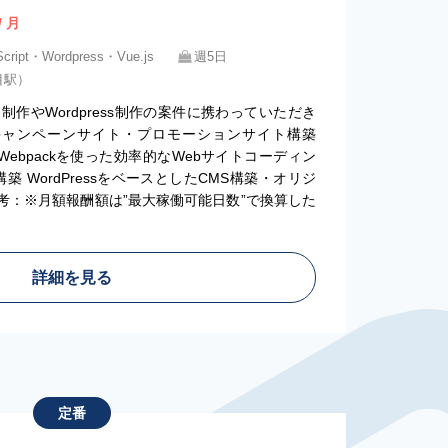
/ 月
ript・Wordpress・Vue.js
週5日
目駅）
作やWordpress制作の案件に携わっていただき
 キャンペーンサイト・プロモーションサイト構築
runt, Webpackを使った効率的なWebサイトコーディン
構築 WordPressをベースとしたCMS構築・オリジ
考：※月額報酬額は”最大稼働可能日数”で換算した
詳細を見る
定番