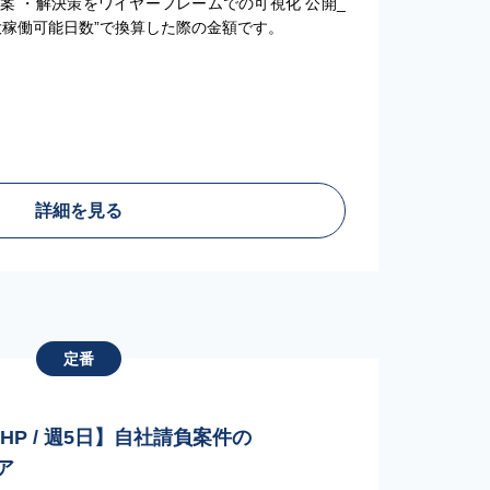
案 ・解決策をワイヤーフレームでの可視化 公開_
大稼働可能日数”で換算した際の金額です。
詳細を見る
定番
PHP / 週5日】自社請負案件の
ア