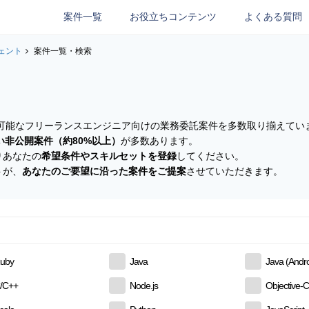
案件一覧
お役立ちコンテンツ
よくある質問
ェント
案件一覧・検索
参画可能なフリーランスエンジニア向けの業務委託案件を多数取り揃えてい
い非公開案件（約80%以上）
が多数あります。
りあなたの
希望条件やスキルセットを登録
してください。
トが、
あなたのご要望に沿った案件をご提案
させていただきます。
uby
Java
Java (Andro
/C++
Node.js
Objective-