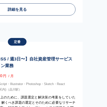
詳細を見る
定番
/CSS / 週3日〜】自社資産管理サービス
イン業務
0
円
/ 月
ipt・Illustrator・Photoshop・Sketch・React
3区内)（品川駅）
向上のために、課題選定と解決策の考案をしていた
 ・解くべき課題の選定とそのために必要なリサーチ