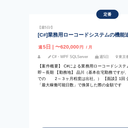
定番
【週5日/】
[C#]業務用ローコードシステムの機能
5日 | 〜620,000
週
円
/ 月
C#・WPF SQLServer
週5日
東京都
【案件概要】 C#による業務用ローコードシステ
即～長期 【勤務地】 品川（基本在宅勤務ですが
での 2～３ヶ月程度は出社。） 【面談】1回 
「最大稼働可能日数」で換算した際の金額です