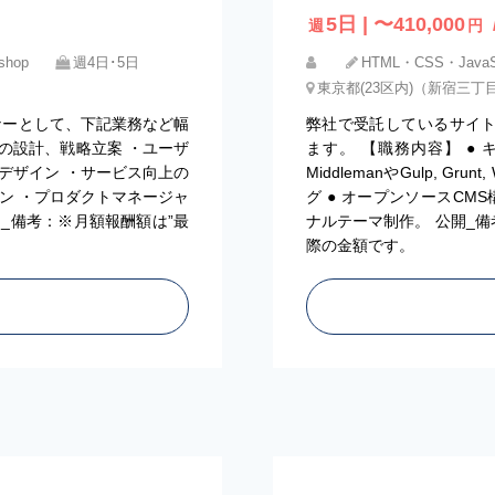
5日 | 〜410,000
週
円
shop
週4日･5日
HTML・CSS・JavaSc
東京都(23区内)（新宿三丁
イナーとして、下記業務など幅
弊社で受託しているサイト制
の設計、戦略立案 ・ユーザ
ます。 【職務内容】 ●
Iデザイン ・サービス向上の
MiddlemanやGulp, G
イン ・プロダクトマネージャ
グ ● オープンソースCMS
_備考：※月額報酬額は”最
ナルテーマ制作。 公開_備
際の金額です。