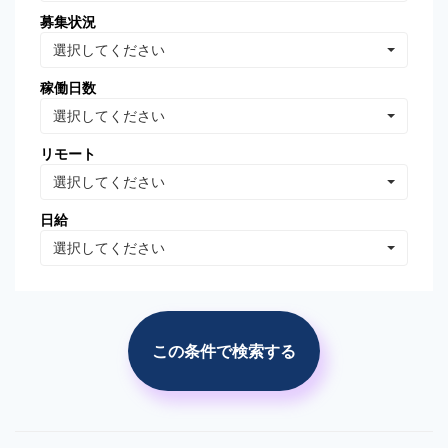
募集状況
Oracle Database
MongoDB
選択してください
Linux
AWS
稼働日数
VB.NET
VBA
選択してください
PhotoShop
Illustrator
リモート
WordPress
分析・データマイニング
選択してください
広告の運用・検証
SEO/SEM
日給
プロジェクト管理
広告(ｻｰﾁ/ターゲティング)
選択してください
広告(リターゲティング)
広告(媒体)
ソーシャルメディア運用
Web解析(アナリティクス
等)
この条件で検索する
市場調査・分析
競合調査・分析