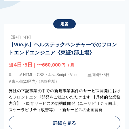
定番
【週4日･5日/】
【Vue.js】ヘルステックベンチャーでのフロン
トエンドエンジニア《東証1部上場》
4日･5日 | 〜660,000
週
円
/ 月
HTML・CSS・JavaScript・Vue.js
週4日･5日
東京都(23区内)（東銀座駅）
弊社の下記事業の中での新規事業案件のサービス開発におけ
るフロントエンド開発をご担当いただきます 【具体的な業務
内容】 ・既存サービスの規機能開発（ユーザビリティ向上、
スケーラビリティ改善等） ・新サービスの企画開発
詳細を見る