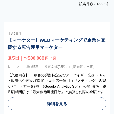
該当件数 /
13893
件
【週5日/】
【マーケター】WEBマーケティングで企業を支
援する広告運用マーケター
5日 | 〜500,000
週
円
/ 月
週5日
東京都(23区内)（新御茶ノ水駅）
【業務内容】 ・顧客の課題特定及びアドバイザー業務 ・サイ
ト改善の企画及び提案 ・web広告運用（リスティング、SNS
など） ・データ解析（Google Analyticsなど） 公開_備考：※
月額報酬額は「最大稼働可能日数」で換算した際の金額です
詳細を見る