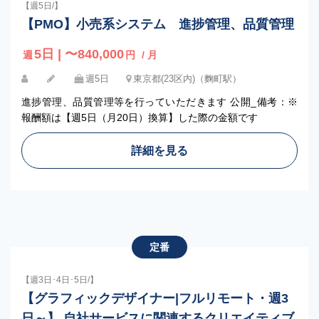
【週5日/】
【PMO】小売系システム 進捗管理、品質管理
5日 | 〜840,000
週
円
/ 月
週5日
東京都(23区内)（麴町駅）
進捗管理、品質管理等を行っていただきます 公開_備考：※
報酬額は【週5日（月20日）換算】した際の金額です
詳細を見る
定番
【週3日･4日･5日/】
【グラフィックデザイナー|フルリモート・週3
日～】 自社サービスに関連するクリエイティブ