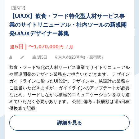
【週5日/】
【UI/UX】飲食・フード特化型人材サービス事
業のサイトリニューアル・社内ツールの新規開
発UI/UXデザイナー募集
5日 | 〜1,070,000
週
円
/ 月
週5日
東京都(23区内)（原宿駅）
飲食・フード特化の人材サービス事業でサイトリニューアル
や新規開発のデザイン業務をご担当いただきます。 デザイン
ガイドラインに沿ったUI設計、デザインや、IA設計の業務を
ご担当いただきますが、ガイドラインのアップデートが必要
なため、リードしながら積極的コミュニケーションを取り進
めていただく必要があります。 公開_備考：報酬額は週5日稼
働換算で記載
詳細を見る