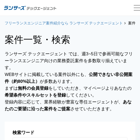
フリーランスエンジニア案件紹介なら ランサーズ テックエージェント
案件一覧
案件一
案件一覧・検索
お役立ちコンテンツ
ランサーズ テックエージェント では、週3~5日で参画可能なフリ
よくある質問
ーランスエンジニア向けの業務委託案件を多数取り揃えていま
す。
採用担当者の方はこちら
WEBサイトに掲載している案件以外にも、
公開できない非公開案
件（約80%以上）
が多数あります。
ログイン
まずは
無料の会員登録
をしていただき、マイページよりあなたの
希望条件やスキルセットを登録
してください。
会員登録
登録内容に応じて、業界経験が豊富な専任エージェントが、
あな
たのご要望に沿った案件をご提案
させていただきます。
検索ワード