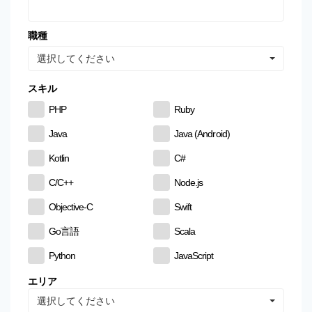
職種
選択してください
スキル
PHP
Ruby
Java
Java (Android)
Kotlin
C#
C/C++
Node.js
Objective-C
Swift
Go言語
Scala
Python
JavaScript
CSS
HTML
エリア
選択してください
MySQL
PostgreSQL