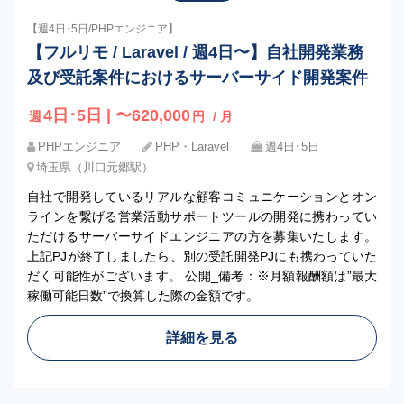
【週4日･5日/PHPエンジニア】
【フルリモ / Laravel / 週4日〜】自社開発業務
及び受託案件におけるサーバーサイド開発案件
4日･5日 | 〜620,000
週
円
/ 月
PHPエンジニア
PHP・Laravel
週4日･5日
埼玉県（川口元郷駅）
自社で開発しているリアルな顧客コミュニケーションとオン
ラインを繋げる営業活動サポートツールの開発に携わってい
ただけるサーバーサイドエンジニアの方を募集いたします。
上記PJが終了しましたら、別の受託開発PJにも携わっていた
だく可能性がございます。 公開_備考：※月額報酬額は”最大
稼働可能日数”で換算した際の金額です。
詳細を見る