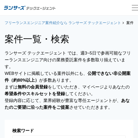
フリーランスエンジニア案件紹介なら ランサーズ テックエージェント
案件一覧
案件一
案件一覧・検索
お役立ちコンテンツ
ランサーズ テックエージェント では、週3~5日で参画可能なフリ
よくある質問
ーランスエンジニア向けの業務委託案件を多数取り揃えていま
す。
採用担当者の方はこちら
WEBサイトに掲載している案件以外にも、
公開できない非公開案
件（約80%以上）
が多数あります。
ログイン
まずは
無料の会員登録
をしていただき、マイページよりあなたの
希望条件やスキルセットを登録
してください。
会員登録
登録内容に応じて、業界経験が豊富な専任エージェントが、
あな
たのご要望に沿った案件をご提案
させていただきます。
検索ワード