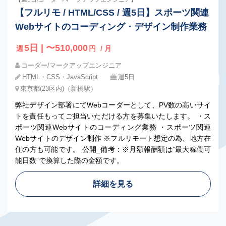
【フルリモ / HTML/CSS / 週5日】スポーツ関連
Webサイトのコーディング・デザイン制作業務
5日 | 〜510,000
週
円
/ 月
コーダー/マークアップエンジニア
HTML・CSS・JavaScript
週5日
東京都(23区内)（新橋駅）
弊社デザイン部署にてWebコーダーとして、PV数の高いサイ
トを責任もってご担当いただける方を募集いたします。 ・ス
ポーツ関連Webサイトのコーディング業務 ・スポーツ関連
Webサイトのデザイン制作 ※フルリモート想定の為、地方在
住の方も可能です。 公開_備考：※月額報酬額は”最大稼働可
能日数”で換算した際の金額です。
詳細を見る