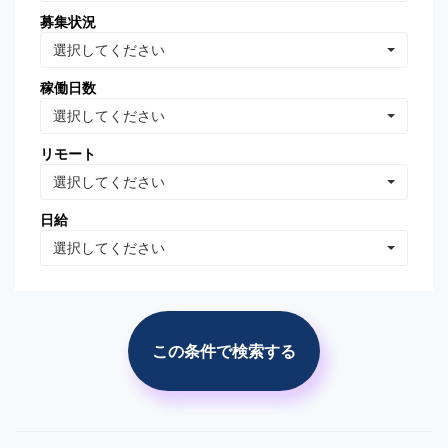
募集状況
Oracle Database
MongoDB
選択してください
Linux
AWS
稼働日数
VB.NET
VBA
選択してください
PhotoShop
Illustrator
リモート
WordPress
分析・データマイニング
選択してください
広告の運用・検証
SEO/SEM
日給
プロジェクト管理
広告(ｻｰﾁ/ターゲティング)
選択してください
広告(リターゲティング)
広告(媒体)
ソーシャルメディア運用
Web解析(アナリティクス
等)
この条件で検索する
市場調査・分析
競合調査・分析