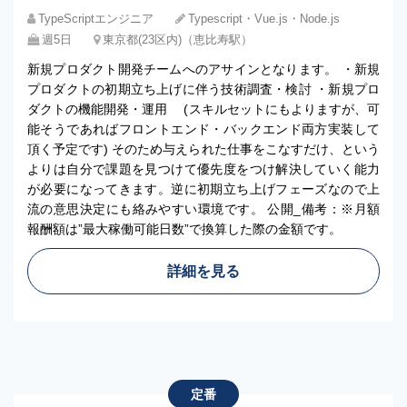
TypeScriptエンジニア
Typescript・Vue.js・Node.js
週5日
東京都(23区内)（恵比寿駅）
新規プロダクト開発チームへのアサインとなります。 ・新規
プロダクトの初期立ち上げに伴う技術調査・検討 ・新規プロ
ダクトの機能開発・運用 (スキルセットにもよりますが、可
能そうであればフロントエンド・バックエンド両方実装して
頂く予定です) そのため与えられた仕事をこなすだけ、という
よりは自分で課題を見つけて優先度をつけ解決していく能力
が必要になってきます。逆に初期立ち上げフェーズなので上
流の意思決定にも絡みやすい環境です。 公開_備考：※月額
報酬額は”最大稼働可能日数”で換算した際の金額です。
詳細を見る
定番