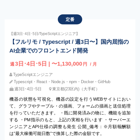
定番
【週3日･4日･5日/TypeScriptエンジニア】
【フルリモ / Typescript / 週3日〜】国内屈指の
AI企業でのフロントエンド開発
3日･4日･5日 | 〜1,130,000
週
円
/ 月
TypeScriptエンジニア
Typescript・React・Node.js・npm・Docker・GitHub
週3日･4日･5日
東京都(23区内)（大手町）
機器の状態を可視化、機器の設定を行うWEBサイトにおい
て、グラフやテーブル・の描画、フォームの描画と送信処理
を行っていただきます。 ・既に開発済みの物に、機能を追加
する ・PM指示のもと、上記の実相を行います ・サーバーエ
ンジニアとAPI仕様の調整も発生 公開_備考：※月額報酬額
は”最大稼働可能日数”で換算した際の金額です。