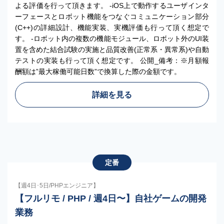
よる評価を行って頂きます。 -iOS上で動作するユーザインタ
ーフェースとロボット機能をつなぐコミュニケーション部分
(C++)の詳細設計、機能実装、実機評価も行って頂く想定で
す。 -ロボット内の複数の機能モジュール、ロボット外のUI装
置を含めた結合試験の実施と品質改善(正常系・異常系)や自動
テストの実装も行って頂く想定です。 公開_備考：※月額報
酬額は”最大稼働可能日数”で換算した際の金額です。
詳細を見る
定番
【週4日･5日/PHPエンジニア】
【フルリモ / PHP / 週4日〜】自社ゲームの開発
業務