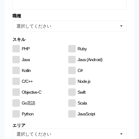
職種
選択してください
スキル
PHP
Ruby
Java
Java (Android)
Kotlin
C#
C/C++
Node.js
Objective-C
Swift
Go言語
Scala
Python
JavaScript
CSS
HTML
エリア
選択してください
MySQL
PostgreSQL