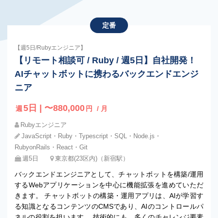
定番
【週5日/Rubyエンジニア】
【リモート相談可 / Ruby / 週5日】自社開発！
AIチャットボットに携わるバックエンドエンジ
ニア
5日 | 〜880,000
週
円
/ 月
Rubyエンジニア
JavaScript・Ruby・Typescript・SQL・Node.js・
RubyonRails・React・Git
週5日
東京都(23区内)（新宿駅）
バックエンドエンジニアとして、チャットボットを構築/運用
するWebアプリケーションを中心に機能拡張を進めていただ
きます。 チャットボットの構築・運用アプリは、AIが学習す
る知識となるコンテンツのCMSであり、AIのコントロールパ
ネルの役割を担います。 技術的にも、多くのチャレンジ要素