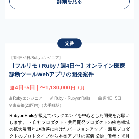
詳細を見る
定番
【週4日･5日/Rubyエンジニア】
【フルリモ / Ruby / 週4日〜】オンライン医療
診断ツールWebアプリの開発案件
4日･5日 | 〜1,130,000
週
円
/ 月
Rubyエンジニア
Ruby・RubyonRails
週4日･5日
東京都(23区内)（大手町駅）
RubyonRailsが扱えてバックエンドを中心とした開発をお願い
します。 ・自社プロダクト・共同開発プロダクトの疾患領域
の拡大展開とUX改善に向けたバージョンアップ ・新規プロダ
クトのプロトタイプから本番アプリの実装 公開_備考：※月