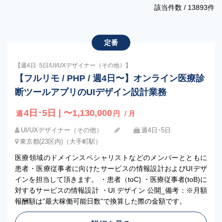
該当件数 /
13893
件
定番
【週4日･5日/UI/UXデザイナー（その他）】
【フルリモ / PHP / 週4日〜】オンライン医療診
断ツールアプリのUIデザイン設計業務
4日･5日 | 〜1,130,000
週
円
/ 月
UI/UXデザイナー（その他）
週4日･5日
東京都(23区内)（大手町駅）
医療領域のドメインスペシャリストなどのメンバーとともに
患者・医療従事者に向けたサービスの情報設計およびUIデザ
インを担当して頂きます。 ・患者（toC) ・医療従事者(toB)に
対するサービスの情報設計 ・UI デザイン 公開_備考：※月額
報酬額は”最大稼働可能日数”で換算した際の金額です。