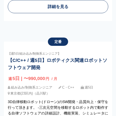
詳細を見る
定番
【週5日/組み込み/制御系エンジニア】
【C/C++ / 週5日】ロボティクス関連ロボットソ
フトウェア開発
5日 | 〜990,000
週
円
/ 月
組み込み/制御系エンジニア
C・C++
週5日
東京都(23区内)（品川駅）
3D自律移動ロボット(ドローン)のSW開発・品質向上・保守を
行って頂きます。 -三次元空間を移動するロボット内で動作す
る自律ソフトウェアの詳細設計、機能実装、シミュレータに