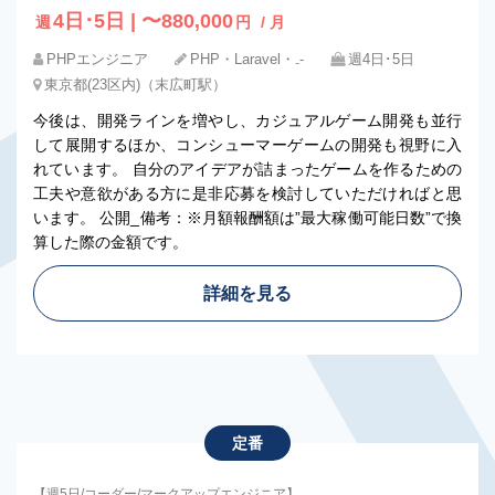
4日･5日 | 〜880,000
週
円
/ 月
PHPエンジニア
PHP・Laravel・₋-
週4日･5日
東京都(23区内)（末広町駅）
今後は、開発ラインを増やし、カジュアルゲーム開発も並行
して展開するほか、コンシューマーゲームの開発も視野に入
れています。 自分のアイデアが詰まったゲームを作るための
工夫や意欲がある方に是非応募を検討していただければと思
います。 公開_備考：※月額報酬額は”最大稼働可能日数”で換
算した際の金額です。
詳細を見る
定番
【週5日/コーダー/マークアップエンジニア】