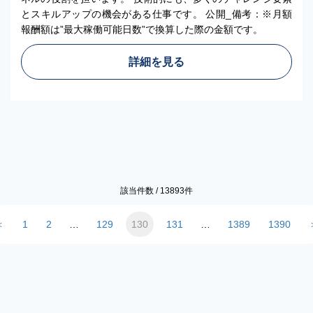
とスキルアップの機会がある仕事です。 公開_備考：※月額
報酬額は”最大稼働可能日数”で換算した際の金額です。
詳細を見る
該当件数 /
13893
件
＜
1
2
…
129
130
131
…
1389
1390