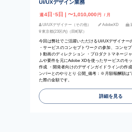
UI/UXデザイン業務
4日･5日 | 〜1,010,000
週
円
/ 月
UI/UXデザイナー（その他）
AdobeXD
東京都(23区内)（田町駅）
今回は弊社でご活躍いただけるUI/UXデザイナ
・サービスのコンセプトワークの参加、コンセプ
ト動画のディレクション ・プロダクトマネージ
ムや要件を元にAdobe XDを使ったサービスの
作成 ・開発者向けのデザインガイドラインの作
ンバーとのやりとり 公開_備考：※月額報酬額は
た際の金額です。
詳細を見る