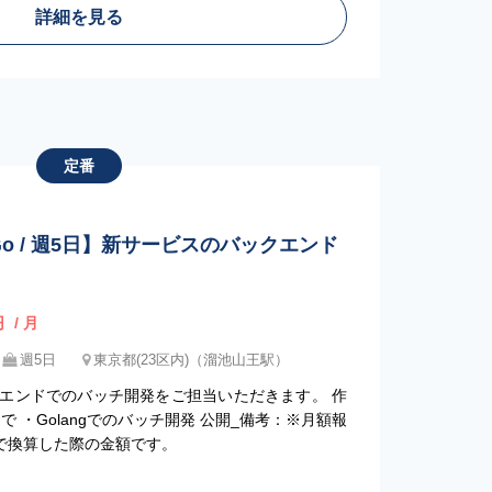
詳細を見る
定番
Go / 週5日】新サービスのバックエンド
円
/ 月
週5日
東京都(23区内)（溜池山王駅）
エンドでのバッチ開発をご担当いただきます。 作
 ・Golangでのバッチ開発 公開_備考：※月額報
”で換算した際の金額です。