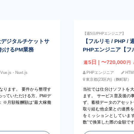
【週5日/PHPエンジニア】
自社デジタルチケットサ
【フルリモ / PHP
おけるPM業務
PHPエンジニア【フ
5日 | 〜720,000
週
円
Vue.js・Nuxt.js
PHPエンジニア
HTM
東京都(23区内)（麴町駅）
なります。 要件から整理す
当社では仕分けソフトを
っていただける方、PM/デ
ます。 サービス普及後の
：※月額報酬額は”最大稼働
ず、蓄積データのアセット化
取り組む他企業との連携
をミッションとしています
数”で換算した際の金額で