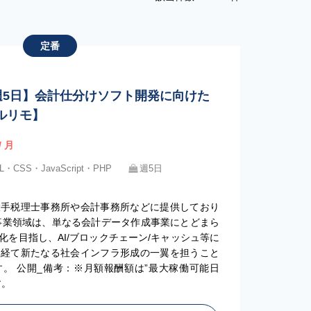
定番
 / 週5日】会計仕分けソフト開発に向けた
ルリモ】
/ 月
L・CSS・JavaScript・PHP
週5日
大手税理士事務所や会計事務所などに提供しており
事業領域は、単なる会計データ作成事業にとどまら
を目指し、AI/ブロックチェーン/キャッシュ等に
を経て新たなる社会インフラ形成の一翼を担うこと
。 公開_備考：※月額報酬額は”最大稼働可能日
す。