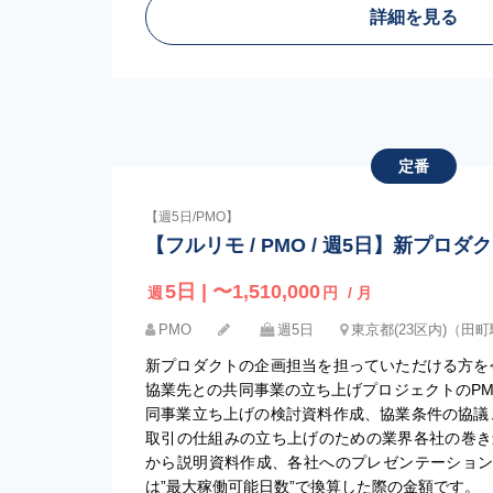
詳細を見る
定番
【週5日/PMO】
【フルリモ / PMO / 週5日】新プロ
5日 | 〜1,510,000
週
円
/ 月
PMO
週5日
東京都(23区内)（田
新プロダクトの企画担当を担っていただける方を
協業先との共同事業の立ち上げプロジェクトのPM
同事業立ち上げの検討資料作成、協業条件の協議
取引の仕組みの立ち上げのための業界各社の巻き
から説明資料作成、各社へのプレゼンテーション
は”最大稼働可能日数”で換算した際の金額です。