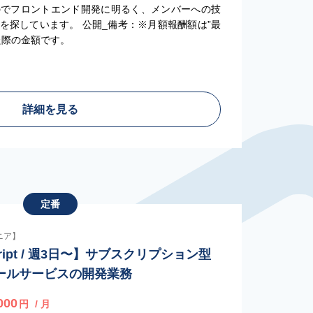
のでフロントエンド開発に明るく、メンバーへの技
を探しています。 公開_備考：※月額報酬額は”最
た際の金額です。
詳細を見る
定番
ジニア】
cript / 週3日〜】サブスクリプション型
ールサービスの開発業務
000
円
/ 月