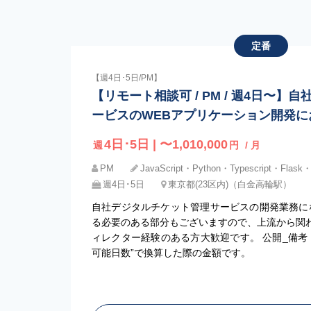
定番
【週4日･5日/PM】
【リモート相談可 / PM / 週4日〜】
ービスのWEBアプリケーション開発に
4日･5日 | 〜1,010,000
週
円
/ 月
PM
JavaScript・Python・Typescript・Flask・
週4日･5日
東京都(23区内)（白金高輪駅）
自社デジタルチケット管理サービスの開発業務に
る必要のある部分もございますので、上流から関わ
ィレクター経験のある方大歓迎です。 公開_備考
可能日数”で換算した際の金額です。