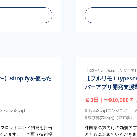
【週3日/TypeScriptエンジニア
日〜】Shopifyを使った
【フルリモ / Types
パーアプリ開発支援
3日 | 〜910,000
週
円
・JavaScript
TypeScriptエンジニア
東京都(23区内)（東京駅）
のフロントエンド開発を担当
外国籍の方向けの新規ア
います。 - 企画（技術提
とともに進めていただきま