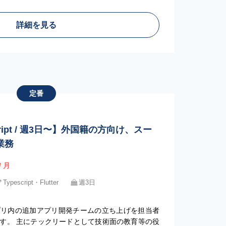
詳細を見る
定番
】
cript / 週3日〜】外国籍の方向け、スー
業務
/ 月
Typescript・Flutter
週3日
プリ内の追加アプリ開発チームの立ち上げを担当者
す。 主にテックリードとして技術面の教育等の役