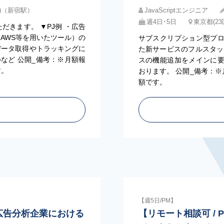
内)（新宿駅）
JavaScriptエンジニア
週4日･5日
東京都(2
だきます。 ▼PJ例 ・広告
e、AWS等を用いたツール）の
サブスクリプション型プ
データ取得やトラッキングに
た新サービスのフルスタッ
など 公開_備考：※月額報
スの機能追加をメインに
す。
おります。 公開_備考：※
額です。
【週5日/PM】
レビ広告分析企業における
【リモート相談可 / 