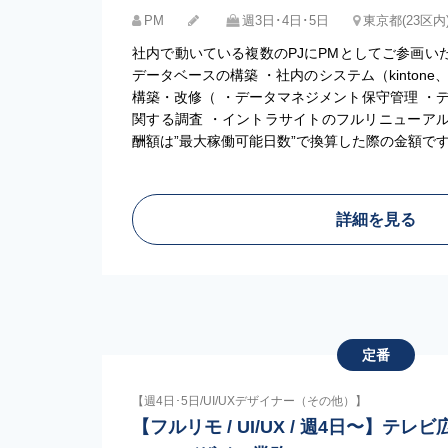
PM
週3日･4日･5日
東京都(23区
社内で動いている複数のPJにPMとしてご参画いた
データベースの構築 ・社内のシステム（kinton
構築・改修（ ・データマネジメント保守管理 ・
関する調査 ・イントラサイトのフルリニューアル
酬額は”最大稼働可能日数”で換算した際の金額で
詳細を見る
定番
【週4日･5日/UI/UXデザイナー（その他）】
【フルリモ / UI/UX / 週4日〜】テ