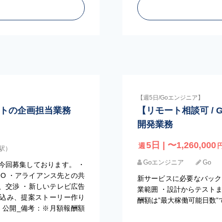
【週5日/Goエンジニア】
ダクトの企画担当業務
【リモート相談可 / 
開発業務
5日 | 〜1,260,000
週
町駅）
Goエンジニア
Go
今回募集しております。 ・
O ・アライアンス先との共
新サービスに必要なバック
、交渉 ・新しいテレビ広告
業範囲 ・設計からテストまで
込み、提案ストーリー作り
酬額は”最大稼働可能日数
 公開_備考：※月額報酬額