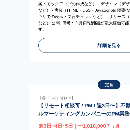
案・モックアップの作成など） - デザイン（デ
など） - 実装（HTML・CSS・JavaScriptの
ウザでの表示・文言チェックなど） - リリース
など） 公開_備考：※月額報酬額は”最大稼働可
す。
詳細を見る
定番
【週3日･4日･5日/PM】
【リモート相談可 / PM / 週3日〜】
ルマーケティングカンパニーのPM業務
3日･4日･5日 | 〜1,010,000
週
円
/ 月