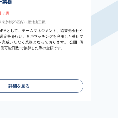
ー業務
円
/ 月
東京都(23区内)（溜池山王駅）
のPMとして、チームマネジメント、協業先会社や
術の選定等を行い、音声マッチングを利用した番組マ
を完成いただく業務となっております。 公開_備
稼働可能日数”で換算した際の金額です。
詳細を見る