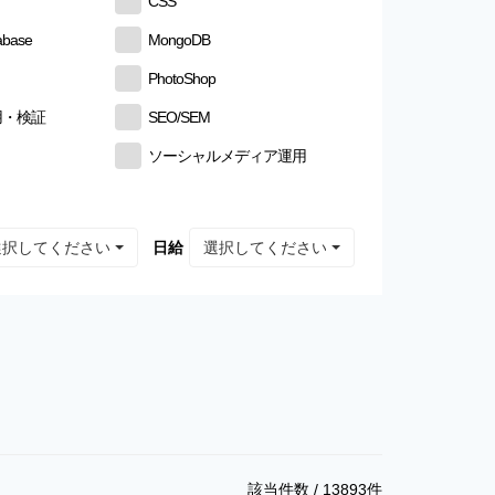
CSS
abase
MongoDB
PhotoShop
用・検証
SEO/SEM
ソーシャルメディア運用
選択してください
選択してください
日給
該当件数 /
13893
件