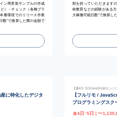
ザイン用実装サンプルの作成
割を担っていただきます
実装など） - チェック（各種ブラ
術教育などの経験がある方
（本番環境でのリリース作業
大稼働可能日数”で換算し
能日数”で換算した際の金額で
【週4日･5日/JavaScriptエン
不動産に特化したデジタ
【フルリモ / JavaS
プログラミングスク
4日･5日 | 〜1,130,
週