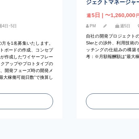
ジェクトマネージャ
5日 | 〜1,260,000
週
週4日･5日
PM
週5日
自社の開発プロジェクト
SIerとの渉外、利用技
ーの方を1名募集いたします。
ッチングの仕組みの構築
トボードの作成、コンセプ
考：※月額報酬額は”最大
ャが作成したワイヤーフレー
モックアップやプロトタイプの
成、開発フェーズ時の開発メ
”最大稼働可能日数”で換算し