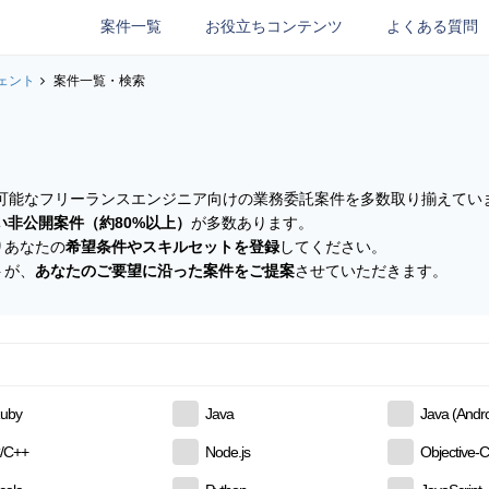
案件一覧
お役立ちコンテンツ
よくある質問
ェント
案件一覧・検索
参画可能なフリーランスエンジニア向けの業務委託案件を多数取り揃えてい
い非公開案件（約80%以上）
が多数あります。
りあなたの
希望条件やスキルセットを登録
してください。
トが、
あなたのご要望に沿った案件をご提案
させていただきます。
uby
Java
Java (Andro
/C++
Node.js
Objective-