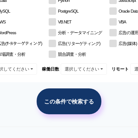
cala
Python
JavaScript
ySQL
PostgreSQL
Oracle Dat
AWS
VB.NET
VBA
ordPress
分析・データマイニング
広告の運
広告(ｻｰﾁ/ターゲティング)
広告(リターゲティング)
広告(媒体)
市場調査・分析
競合調査・分析
択してください
選択してください
稼働日数
リモート
この条件で検索する