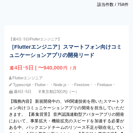
該当件数 /
758
件
【週4日･5日/Flutterエンジニア】
［Flutterエンジニア］スマートフォン向けコミ
ュニケーションアプリの開発リード
4日･5日 | 〜940,000
週
円
/ 月
Flutterエンジニア
Typescript・Flutter・・Node.js・・Firestore・・Firebase・
週4日･5日
東京都(23区内)（ー）
【職務内容】 新規開発中の、VR関連技術を用いたスマートフ
ォン向けコミュニケーションアプリの開発を担当していただ
きます。 【募集背景】 音声認識連動型アバターアプリの開発
において、事業拡大・機能拡充のスピードを加速する必要が
ある中、バックエンドチームのリソース不足が顕在化してい