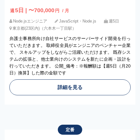
5日 | 〜700,000
週
円
/ 月
Node.jsエンジニア
JavaScript・Node.js
週5日
東京都(23区内)（六本木一丁目駅）
弁護士事務所向け自社サービスのサーバーサイド開発を行っ
ていただきます。 取締役全員がエンジニアのベンチャー企業
で、 スキルアップをしながらご活躍いただけます。 既存シス
テムの拡張と、他士業向けのシステムを新たに企画・設計を
行っていただきます。 公開_備考：※報酬額は【週5日（月20
日）換算】した際の金額です
詳細を見る
定番