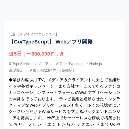
【週5日/TypeScriptエンジニア】
【Go/TypeScript】 Webアプリ開発
5日 | 〜880,000
週
円
/ 月
TypeScriptエンジニア
Go・Typescript・Node.js・
週5日
東京都(23区内)（新橋駅）
◆業務内容 大手TV、メディア系クライアントに対して番組サ
イトや各種キャンペーン、また自社サービスであるファンコ
ミュニケーションプラットフォーム のWebアプリケーション
の開発を行っております。 テレビ番組と連動させたインタラ
クティブなWebアプリケーションも多く、多くの視聴者にア
クセスいただけるWebサービスを支えるバックエンドエンジ
ニアを募集します。 AWS上でサーバーレスな構成で構築され
ており、フロントエンドからバックエンドまでGoや