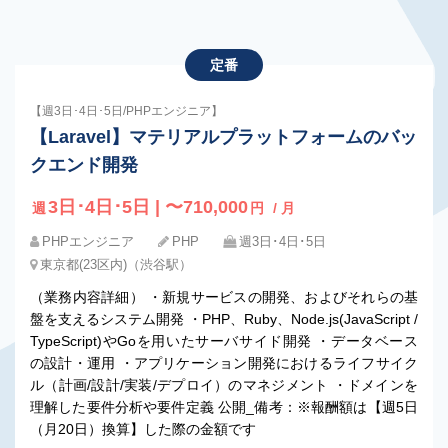
定番
【週3日･4日･5日/PHPエンジニア】
【Laravel】マテリアルプラットフォームのバッ
クエンド開発
3日･4日･5日 | 〜710,000
週
円
/ 月
PHPエンジニア
PHP
週3日･4日･5日
東京都(23区内)（渋谷駅）
（業務内容詳細） ・新規サービスの開発、およびそれらの基
盤を支えるシステム開発 ・PHP、Ruby、Node.js(JavaScript /
TypeScript)やGoを用いたサーバサイド開発 ・データベース
の設計・運用 ・アプリケーション開発におけるライフサイク
ル（計画/設計/実装/デプロイ）のマネジメント ・ドメインを
理解した要件分析や要件定義 公開_備考：※報酬額は【週5日
（月20日）換算】した際の金額です