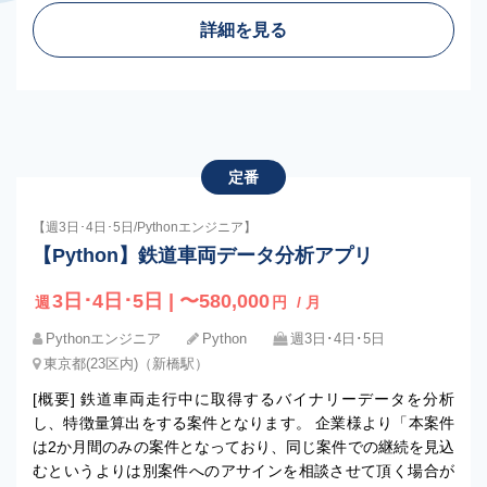
詳細を見る
定番
【週3日･4日･5日/Pythonエンジニア】
【Python】鉄道車両データ分析アプリ
3日･4日･5日 | 〜580,000
週
円
/ 月
Pythonエンジニア
Python
週3日･4日･5日
東京都(23区内)（新橋駅）
[概要] 鉄道車両走行中に取得するバイナリーデータを分析
し、特徴量算出をする案件となります。 企業様より「本案件
は2か月間のみの案件となっており、同じ案件での継続を見込
むというよりは別案件へのアサインを相談させて頂く場合が