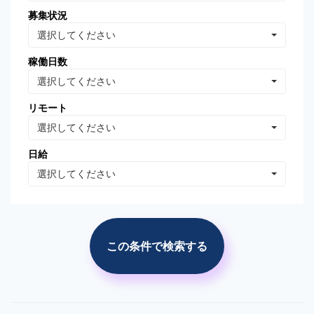
募集状況
Oracle Database
MongoDB
選択してください
Linux
AWS
稼働日数
VB.NET
VBA
選択してください
PhotoShop
Illustrator
リモート
WordPress
分析・データマイニング
選択してください
広告の運用・検証
SEO/SEM
日給
プロジェクト管理
広告(ｻｰﾁ/ターゲティング)
選択してください
広告(リターゲティング)
広告(媒体)
ソーシャルメディア運用
Web解析(アナリティクス
等)
この条件で検索する
市場調査・分析
競合調査・分析