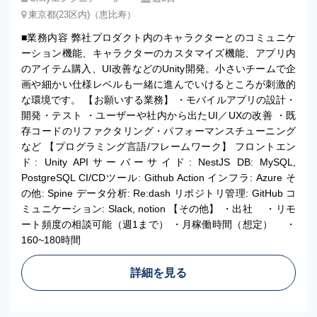
東京都(23区内)（恵比寿）
■業務内容 弊社プロダクト内のキャラクターとのコミュニケ
ーション機能、キャラクターのカスタマイズ機能、アプリ内
のアイテム購入、UI改善などのUnity開発。小さいチームで企
画や細かい仕様レベルも一緒に進んでいけるところが刺激的
な環境です。 【お願いする業務】 ・モバイルアプリの設計・
開発・テスト ・ユーザーや社内から出たUI／UXの改善 ・既
存コードのリファクタリング・パフォーマンスチューニング
など 【プログラミング⾔語/フレームワーク】 フロントエン
ド: Unity APIサーバーサイド: NestJS DB: MySQL,
PostgreSQL CI/CDツール: Github Action インフラ: Azure そ
の他: Spine データ分析: Re:dash リポジトリ管理: GitHub コ
ミュニケーション: Slack, notion 【その他】 ・出社 ・リモ
ート頻度の相談可能（週1まで） ・月稼働時間（想定） ・
160~180時間
詳細を見る