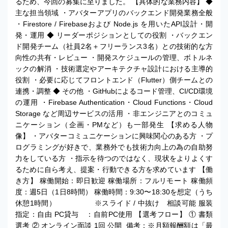
るため、今回の募集に至りました。 【具体的な業務内容】 ◆
主な担当領域 ・アバターアプリのバックエンド開発業務全般
・Firestore / Firebaseおよび Node.js を用いたAPI設計・開
発・運用 ◆ リーダーポジションとしての役割 ・バックエン
ド開発チーム（社員2名＋フリーランス3名）との技術的な方
向性の共有・レビュー ・開発スケジュールの管理、ボトルネ
ックの解消 ・技術選定やアーキテクチャ設計における主導的
役割 ・必要に応じてフロントエンド（Flutter）側チームとの
連携・調整 ◆ その他 ・GitHubによるコード管理、CI/CD環境
の運用 ・Firebase Authentication・Cloud Functions・Cloud
Storage など周辺サービスの活用 ・非エンジニアとのコミュ
ニケーション（企画・PMなど）も一部発生 【求める人物
像】 ・アバターコミュニケーションに興味関心のある方 ・プ
ログラミングが好きで、業務外でも技術力向上の為の自助努
力をしている方 ・指示を待つのではなく、現状をよりよくす
るために自ら考え、提案・行動できる方を求めています 【働
き方】 稼働開始：即日歓迎 稼働場所：フルリモート 稼働頻
度：週5日（1日8時間） 稼働時間：9:30〜18:30を想定（うち
休憩1時間） ※スライド / 中抜け 相談可能 服装
指定：自由 PC貸与 ：自前PC使用 【選考フロー】 ① 書類
選考 ② オンライン面談 1回 公開_備考：※月額報酬額は「最