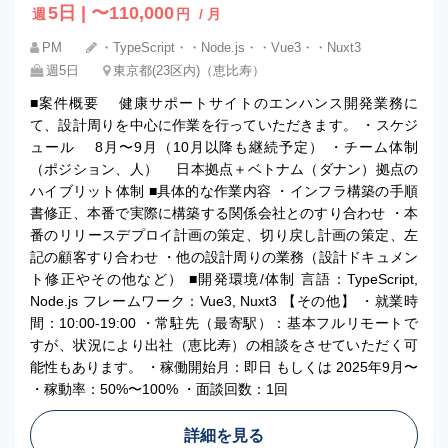
5日 | 〜110,000
週
円
/ 月
PM
・TypeScript・・Node.js・・Vue3・・Nuxt3
週5日
東京都(23区内)（恵比寿）
■案件概要 健康サポートサイトのエンハンス開発業務に
て、設計周りを中心に作業を行っていただきます。 ・スケジ
ュール 8月〜9月（10月以降も継続予定） ・チーム体制
（ポジション、人） 日本拠点＋ベトナム（ダナン）拠点の
ハイブリット体制 ■具体的な作業内容 ・インフラ構築の手順
書修正、本番で実際に構築する関係会社とのすり合わせ ・本
番のリリースデプロイ計画の策定、切り戻し計画の策定、左
記の顧客すり合わせ ・他の設計周りの業務（設計ドキュメン
ト修正やその他など） ■開発環境/体制 言語：TypeScript,
Node.js フレームワーク：Vue3, Nuxt3 【その他】 ・就業時
間：10:00-19:00 ・常駐先（最寄駅）：基本フルリモートで
すが、状況により出社（恵比寿）の相談をさせていただく可
能性もあります。 ・稼働開始月：即日 もしくは 2025年9月〜
・稼動率：50%〜100% ・面談回数：1回
詳細を見る