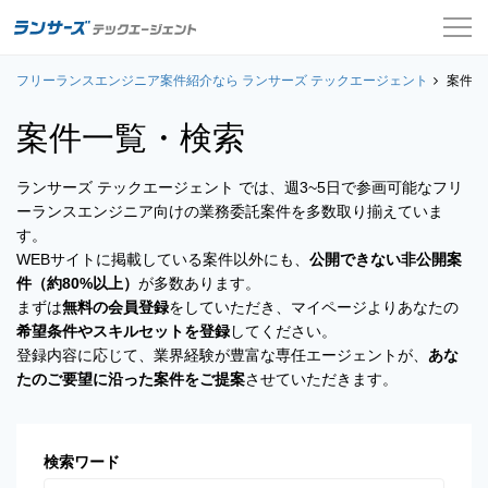
フリーランスエンジニア案件紹介なら ランサーズ テックエージェント
案件一覧
案件一
案件一覧・検索
お役立ちコンテンツ
ランサーズ テックエージェント では、週3~5日で参画可能なフリ
よくある質問
ーランスエンジニア向けの業務委託案件を多数取り揃えていま
す。
採用担当者の方はこちら
WEBサイトに掲載している案件以外にも、
公開できない非公開案
件（約80%以上）
が多数あります。
ログイン
まずは
無料の会員登録
をしていただき、マイページよりあなたの
希望条件やスキルセットを登録
してください。
会員登録
登録内容に応じて、業界経験が豊富な専任エージェントが、
あな
たのご要望に沿った案件をご提案
させていただきます。
検索ワード