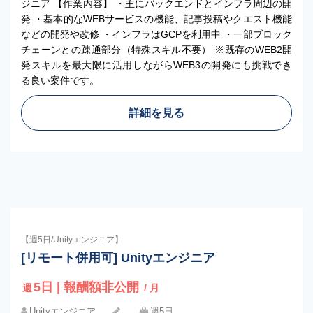
ジニア 【作業内容】 ・主にバックエンドとインフラ周辺の開
発 ・基本的なWEBサービスの機能、記事投稿やクエスト機能
などの開発や改修 ・インフラはGCPを利用中 ・一部ブロック
チェーンとの疎通部分（特殊スキル不要） ※既存のWEB2開
発スキルを最大限に活用しながらWEB3の開発にも挑戦でき
る良い案件です。
詳細を見る
【週5日/Unityエンジニア】
[リモート併用可] Unityエンジニア
5日 | 報酬額非公開
週
/ 月
Unityエンジニア
週5日