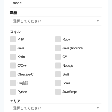
職種
選択してください
スキル
PHP
Ruby
Java
Java (Android)
Kotlin
C#
C/C++
Node.js
Objective-C
Swift
Go言語
Scala
Python
JavaScript
CSS
HTML
エリア
選択してください
MySQL
PostgreSQL