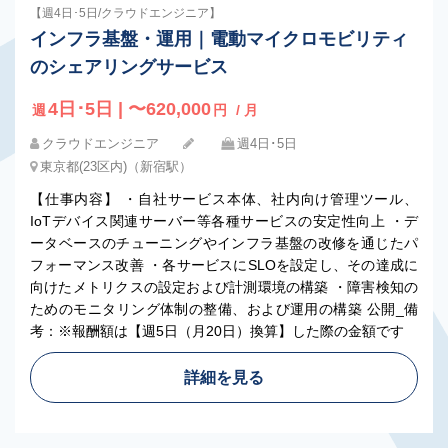
【週4日･5日/クラウドエンジニア】
インフラ基盤・運用｜電動マイクロモビリティ
のシェアリングサービス
4日･5日 | 〜620,000
週
円
/ 月
クラウドエンジニア
週4日･5日
東京都(23区内)（新宿駅）
【仕事内容】 ・自社サービス本体、社内向け管理ツール、
IoTデバイス関連サーバー等各種サービスの安定性向上 ・デ
ータベースのチューニングやインフラ基盤の改修を通じたパ
フォーマンス改善 ・各サービスにSLOを設定し、その達成に
向けたメトリクスの設定および計測環境の構築 ・障害検知の
ためのモニタリング体制の整備、および運用の構築 公開_備
考：※報酬額は【週5日（月20日）換算】した際の金額です
詳細を見る