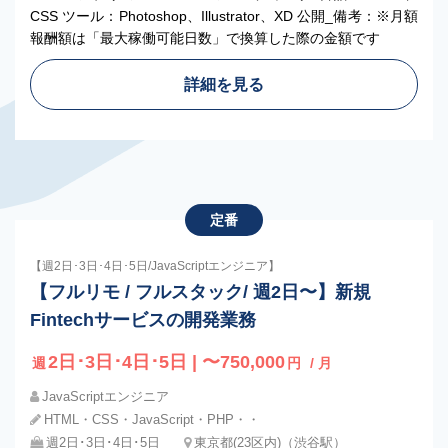
CSS ツール：Photoshop、Illustrator、XD 公開_備考：※月額
報酬額は「最大稼働可能日数」で換算した際の金額です
詳細を見る
定番
【週2日･3日･4日･5日/JavaScriptエンジニア】
【フルリモ / フルスタック/ 週2日〜】新規
Fintechサービスの開発業務
2日･3日･4日･5日 | 〜750,000
週
円
/ 月
JavaScriptエンジニア
HTML・CSS・JavaScript・PHP・・
週2日･3日･4日･5日
東京都(23区内)（渋谷駅）