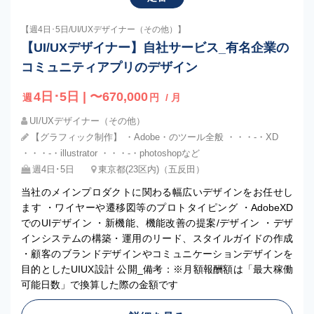
【週4日･5日/UI/UXデザイナー（その他）】
【UI/UXデザイナー】自社サービス_有名企業の
コミュニティアプリのデザイン
4日･5日 | 〜670,000
週
円
/ 月
UI/UXデザイナー（その他）
【グラフィック制作】 ・Adobe・のツール全般 ・・・-・XD
・・・-・illustrator ・・・-・photoshopなど
週4日･5日
東京都(23区内)（五反田）
当社のメインプロダクトに関わる幅広いデザインをお任せし
ます ・ワイヤーや遷移図等のプロトタイピング ・AdobeXD
でのUIデザイン ・新機能、機能改善の提案/デザイン ・デザ
インシステムの構築・運用のリード、スタイルガイドの作成
・顧客のブランドデザインやコミュニケーションデザインを
目的としたUIUX設計 公開_備考：※月額報酬額は「最大稼働
可能日数」で換算した際の金額です