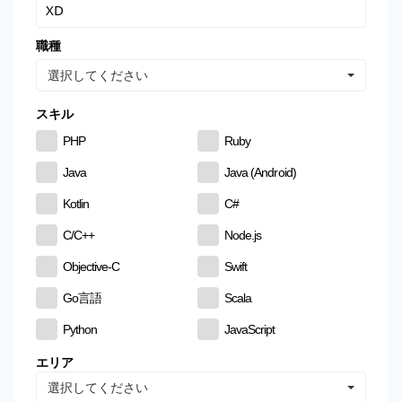
職種
選択してください
スキル
PHP
Ruby
Java
Java (Android)
Kotlin
C#
C/C++
Node.js
Objective-C
Swift
Go言語
Scala
Python
JavaScript
CSS
HTML
エリア
選択してください
MySQL
PostgreSQL