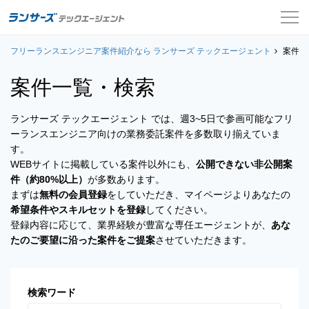
フリーランスエンジニア案件紹介なら ランサーズ テックエージェント
案件一覧
案件一
案件一覧・検索
お役立ちコンテンツ
ランサーズ テックエージェント では、週3~5日で参画可能なフリ
よくある質問
ーランスエンジニア向けの業務委託案件を多数取り揃えていま
す。
採用担当者の方はこちら
WEBサイトに掲載している案件以外にも、
公開できない非公開案
件（約80%以上）
が多数あります。
ログイン
まずは
無料の会員登録
をしていただき、マイページよりあなたの
希望条件やスキルセットを登録
してください。
会員登録
登録内容に応じて、業界経験が豊富な専任エージェントが、
あな
たのご要望に沿った案件をご提案
させていただきます。
検索ワード