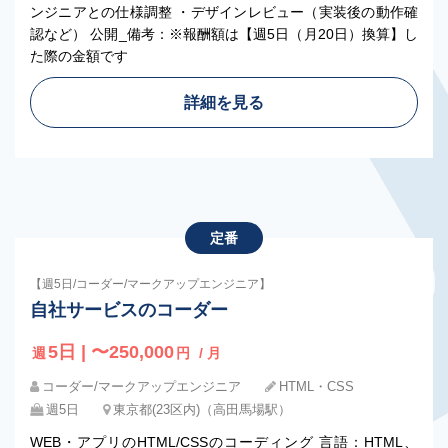
ンジニアとの仕様調整 ・デザインレビュー（実装後の動作確
認など） 公開_備考：※報酬額は【週5日（月20日）換算】し
た際の金額です
詳細を見る
定番
【週5日/コーダー/マークアップエンジニア】
自社サービスのコーダー
5日 | 〜250,000
週
円
/ 月
コーダー/マークアップエンジニア
HTML・CSS
週5日
東京都(23区内)（高田馬場駅）
WEB・アプリのHTML/CSSのコーディング 言語：HTML、