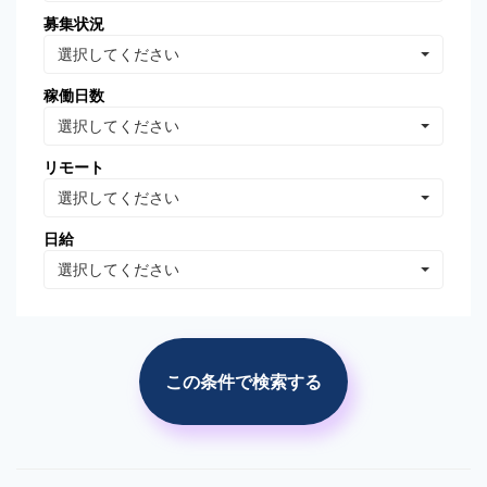
募集状況
Oracle Database
MongoDB
選択してください
Linux
AWS
稼働日数
VB.NET
VBA
選択してください
PhotoShop
Illustrator
リモート
WordPress
分析・データマイニング
選択してください
広告の運用・検証
SEO/SEM
日給
プロジェクト管理
広告(ｻｰﾁ/ターゲティング)
選択してください
広告(リターゲティング)
広告(媒体)
ソーシャルメディア運用
Web解析(アナリティクス
等)
この条件で検索する
市場調査・分析
競合調査・分析