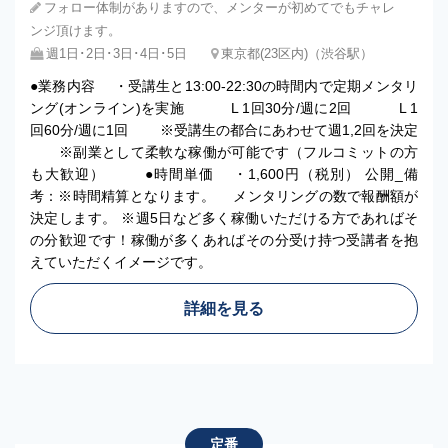
フォロー体制がありますので、メンターが初めてでもチャレ
ンジ頂けます。
週1日･2日･3日･4日･5日
東京都(23区内)（渋谷駅）
●業務内容 ・受講生と13:00-22:30の時間内で定期メンタリ
ング(オンライン)を実施 L 1回30分/週に2回 L 1
回60分/週に1回 ※受講生の都合にあわせて週1,2回を決定
※副業として柔軟な稼働が可能です（フルコミットの方
も大歓迎） ●時間単価 ・1,600円（税別） 公開_備
考：※時間精算となります。 メンタリングの数で報酬額が
決定します。 ※週5日など多く稼働いただける方であればそ
の分歓迎です！稼働が多くあればその分受け持つ受講者を抱
えていただくイメージです。
詳細を見る
定番