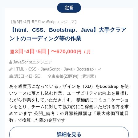
定番
【週3日･4日･5日/JavaScriptエンジニア】
【html、CSS、Bootstrap、Java】大手クラア
ントのコーディング等の作業
3日･4日･5日 | 〜670,000
週
円
/ 月
JavaScriptエンジニア
HTML・CSS・JavaScript・Java・Bootstrap・∹
週3日･4日･5日
東京都(23区内)（豊洲駅）
ある程度形になっているデザインを（XD）をBootstrap を使
いソースに落とし込む作業。ユーザビリティの向上を目指し
ながら作業をしていただきます。 積極的にコミュニケーショ
ンをとり、チームに対して協力的にご稼働いただける方を求
めています 公開_備考：※月額報酬額は「最大稼働可能日
数」で換算した際の金額です
詳細を見る