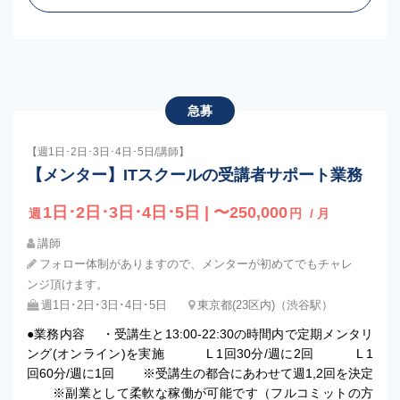
急募
【週1日･2日･3日･4日･5日/講師】
【メンター】ITスクールの受講者サポート業務
1日･2日･3日･4日･5日 | 〜250,000
週
円
/ 月
講師
フォロー体制がありますので、メンターが初めてでもチャレ
ンジ頂けます。
週1日･2日･3日･4日･5日
東京都(23区内)（渋谷駅）
●業務内容 ・受講生と13:00-22:30の時間内で定期メンタリ
ング(オンライン)を実施 L 1回30分/週に2回 L 1
回60分/週に1回 ※受講生の都合にあわせて週1,2回を決定
※副業として柔軟な稼働が可能です（フルコミットの方