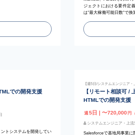
ジェクトにおける要件定義・
は”最大稼働可能日数”で
【週5日/システムエンジニア・
S、HTMLでの開発支援
【リモート相談可 / 上流
HTMLでの開発支援
5日 | 〜720,000
週
円
日
システムエンジニア・上流
ネジメントシステムを開発してい
Salesforceで基地局