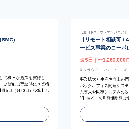
【週5日/クラウドエンジニア】
（SMC)
【リモート相談可 / 
ービス事業のコーポ
5日 | 〜1,260,000
週
クラウドエンジニア
主軸として様々な施策を実行し、
事業拡大と生産性向上の両
す。 ※詳細は面談時に企業様
バックオフィス関連システ
【週5日（月20日）換算】し
ム導入や既存システムの改
開_備考：※月額報酬額は