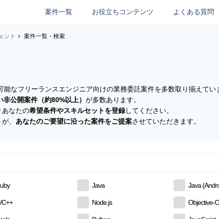
案件一覧
お役立ちコンテンツ
よくある質問
ェント
案件一覧・検索
参画可能なフリーランスエンジニア向けの業務委託案件を多数取り揃えてい
い非公開案件（約80%以上）
が多数あります。
りあなたの
希望条件やスキルセットを登録
してください。
トが、
あなたのご要望に沿った案件をご提案
させていただきます。
uby
Java
Java (Andro
/C++
Node.js
Objective-