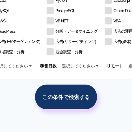
cala
Python
JavaScript
ySQL
PostgreSQL
Oracle Dat
AWS
VB.NET
VBA
ordPress
分析・データマイニング
広告の運
広告(ｻｰﾁ/ターゲティング)
広告(リターゲティング)
広告(媒体)
市場調査・分析
競合調査・分析
択してください
選択してください
稼働日数
リモート
この条件で検索する