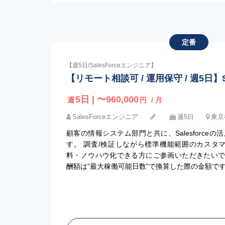
定番
【週5日/SalesForceエンジニア】
【リモート相談可 / 運用保守 / 週5日】Sa
5日 | 〜960,000
週
円
/ 月
SalesForceエンジニア
週5日
東京
顧客の情報システム部門と共に、Salesforce
す。 調査/検証しながら標準機能範囲のカスタ
料・ノウハウ化できる方にご参画いただきたいで
酬額は”最大稼働可能日数”で換算した際の金額で