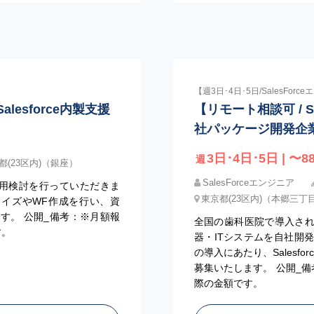
【週3日･4日･5日/SalesForc
lesforce内製支援
【リモート相談可 / Sa
社パッケージ開発企
3日･4日･5日 | 〜88
週
都(23区内)（銀座）
SalesForceエンジニア
の活用検討を行っていただきま
東京都(23区内)（本郷三丁
マイズやWF作成を行い、資
す。 公開_備考：※月額報
全国の歯科医院で導入さ
す。
器・ITシステムを自社開発・
の導入にあたり、Salesf
募集いたします。 公開_備
際の金額です。