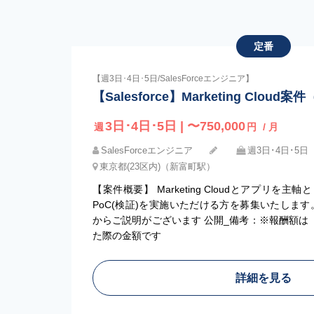
定番
【週3日･4日･5日/SalesForceエンジニア】
【Salesforce】Marketing Cloud案件
3日･4日･5日 | 〜750,000
週
円
/ 月
SalesForceエンジニア
週3日･4日･5日
東京都(23区内)（新富町駅）
【案件概要】 Marketing Cloudとアプリを
PoC(検証)を実施いただける方を募集いたしま
からご説明がございます 公開_備考：※報酬額は
た際の金額です
詳細を見る