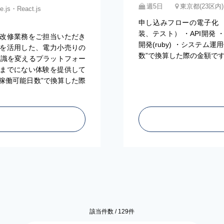
週5日
東京都(23区
.js・React.js
申し込みフローの電子化 
装、テスト） ・API開発 
改修業務をご担当いただき
開発(ruby) ・システム
ce等を活用した、電力小売りの
数”で換算した際の金額で
常識を変えるプラットフォー
までにない体験を提供して
大稼働可能日数”で換算した際
該当件数 /
129
件