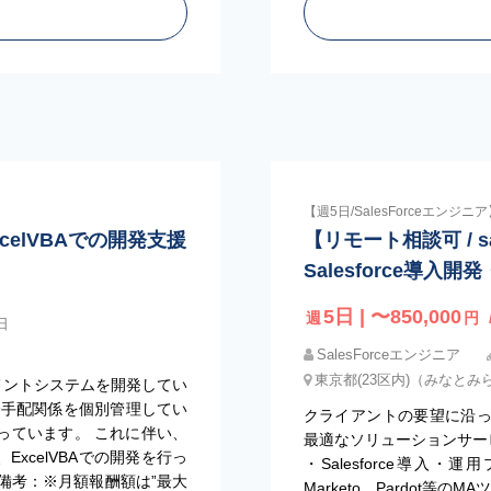
【週5日/SalesForceエンジニ
xcelVBAでの開発支援
【リモート相談可 / sa
Salesforce導入
5日 | 〜850,000
週
円
日
SalesForceエンジニア
東京都(23区内)（みなとみ
ネジメントシステムを開発してい
際手配関係を個別管理してい
クライアントの要望に沿
っています。 これに伴い、
最適なソリューションサービス
、ExcelVBAでの開発を行っ
・Salesforce導入
：※月額報酬額は”最大
Marketo、Pardot等