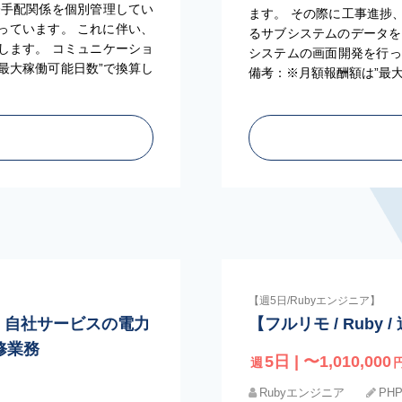
際手配関係を個別管理してい
ます。 その際に工事進捗
っています。 これに伴い、
るサブシステムのデータを
します。 コミュニケーショ
システムの画面開発を
”最大稼働可能日数”で換算し
備考：※月額報酬額は”最
【週5日/Rubyエンジニア】
4日〜】自社サービスの電力
【フルリモ / Rub
修業務
5日 | 〜1,010,000
週
Rubyエンジニア
PHP