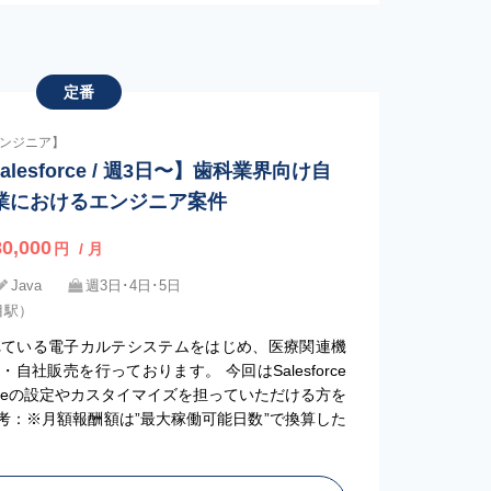
定番
eエンジニア】
lesforce / 週3日〜】歯科業界向け自
業におけるエンジニア案件
0,000
円
/ 月
Java
週3日･4日･5日
目駅）
れている電子カルテシステムをはじめ、医療関連機
自社販売を行っております。 今回はSalesforce
orceの設定やカスタイマイズを担っていただける方を
考：※月額報酬額は”最大稼働可能日数”で換算した