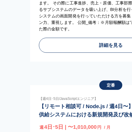
ます。 その際に工事進捗、売上・原価、工事部
るサブシステムのデータを吸い上げ、BI分析を行
システムの画面開発を行っていただける方を募集
ン力、重視します。 公開_備考：※月額報酬額は
た際の金額です。
詳細を見る
定番
【週4日･5日/JavaScriptエンジニア】
【リモート相談可 / Node.js / 週
供給システムにおける新規開発及び改
4日･5日 | 〜1,010,000
週
円
/ 月