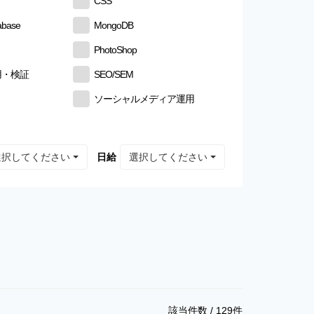
CSS
abase
MongoDB
PhotoShop
用・検証
SEO/SEM
ソーシャルメディア運用
選択してください
選択してください
日給
該当件数 /
129
件