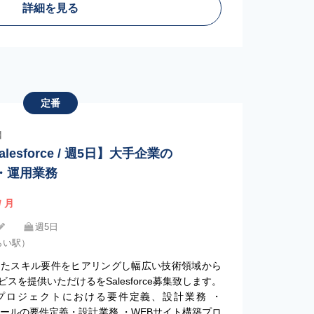
詳細を見る
定番
ア】
lesforce / 週5日】大手企業の
開発・運用業務
/ 月
週5日
らい駅）
ったスキル要件をヒアリングし幅広い技術領域から
を提供いただけるをSalesforce募集致します。
・運用プロジェクトにおける要件定義、設計業務 ・
のMAツールの要件定義・設計業務 ・WEBサイト構築プロ