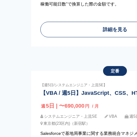
稼働可能日数”で換算した際の金額です。
詳細を見る
定番
【週5日/システムエンジニア・上流SE】
【VBA / 週5日】JavaScript、CS
5日 | 〜690,000
週
円
/ 月
システムエンジニア・上流SE
VBA
週5
東京都(23区内)（新宿駅）
Salesforceで基地局事業に関する業務統合マ