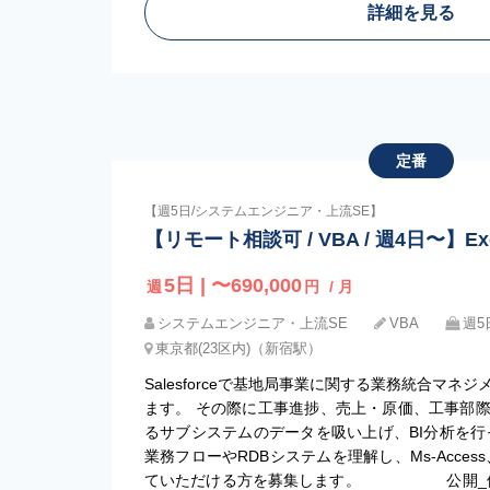
詳細を見る
定番
【週5日/システムエンジニア・上流SE】
【リモート相談可 / VBA / 週4日〜】E
5日 | 〜690,000
週
円
/ 月
システムエンジニア・上流SE
VBA
週5
東京都(23区内)（新宿駅）
Salesforceで基地局事業に関する業務統合マ
ます。 その際に工事進捗、売上・原価、工事部
るサブシステムのデータを吸い上げ、BI分析を行
業務フローやRDBシステムを理解し、Ms-Access
ていただける方を募集します。 公開_備考