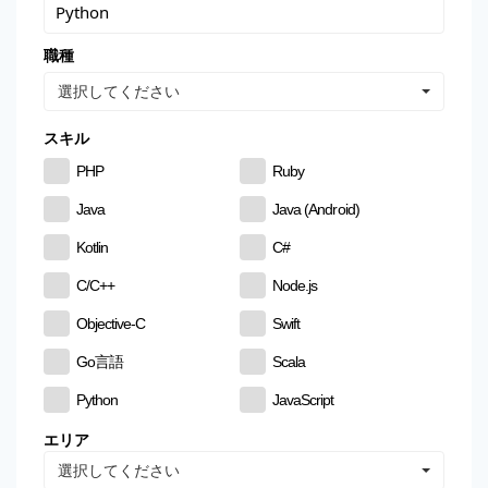
職種
選択してください
スキル
PHP
Ruby
Java
Java (Android)
Kotlin
C#
C/C++
Node.js
Objective-C
Swift
Go言語
Scala
Python
JavaScript
CSS
HTML
エリア
選択してください
MySQL
PostgreSQL