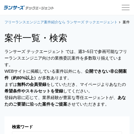
フリーランスエンジニア案件紹介なら ランサーズ テックエージェント
案件一覧
案件一
案件一覧・検索
お役立ちコンテンツ
ランサーズ テックエージェント では、週3~5日で参画可能なフリ
よくある質問
ーランスエンジニア向けの業務委託案件を多数取り揃えていま
す。
採用担当者の方はこちら
WEBサイトに掲載している案件以外にも、
公開できない非公開案
件（約80%以上）
が多数あります。
ログイン
まずは
無料の会員登録
をしていただき、マイページよりあなたの
希望条件やスキルセットを登録
してください。
会員登録
登録内容に応じて、業界経験が豊富な専任エージェントが、
あな
たのご要望に沿った案件をご提案
させていただきます。
検索ワード