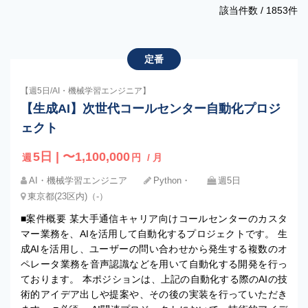
該当件数 /
1853
件
定番
【週5日/AI・機械学習エンジニア】
【生成AI】次世代コールセンター自動化プロジ
ェクト
5日 | 〜1,100,000
週
円
/ 月
AI・機械学習エンジニア
Python・
週5日
東京都(23区内)（-）
■案件概要 某大手通信キャリア向けコールセンターのカスタ
マー業務を、AIを活用して自動化するプロジェクトです。 生
成AIを活用し、ユーザーの問い合わせから発生する複数のオ
ペレータ業務を音声認識などを用いて自動化する開発を行っ
ております。 本ポジションは、上記の自動化する際のAIの技
術的アイデア出しや提案や、その後の実装を行っていただき