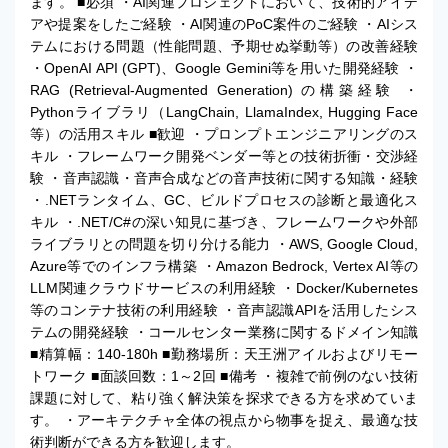
ます。 ■必須 ・AI関連プロジェクトにおいて、技術的アイデ
アや提案をしたご経験 ・AI関連のPoC案件のご経験 ・AIシス
テムにおける問題（性能問題、予期せぬ挙動等）の改善経験
・OpenAI API (GPT)、Google Gemini等を用いた開発経験 ・
RAG (Retrieval-Augmented Generation) の構築経験 ・
Pythonライブラリ（LangChain, LlamaIndex, Hugging Face
等）の活用スキル ■歓迎 ・プロンプトエンジニアリングのス
キル ・フレームワーク開発ベンダー等との技術折衝・交渉経
験 ・音声認識・音声合成などの音声技術に関する知識・経験
・.NETランタイム、GC、ビルドプロセスの診断と最適化ス
キル ・.NET/C#の深い知見に基づき、フレームワークや外部
ライブラリとの問題を切り分ける能力 ・AWS, Google Cloud,
Azure等でのインフラ構築 ・Amazon Bedrock, Vertex AI等の
LLM関連クラウドサービスの利用経験 ・Docker/Kubernetes
等のコンテナ技術の利用経験 ・音声認識APIを活用したシス
テムの開発経験 ・コールセンター業務に関するドメイン知識
■精算幅：140-180h ■勤務場所：天王洲アイルおよびリモー
トワーク ■面談回数：1～2回 ■備考 ・複雑で前例のない技術
課題に対して、粘り強く解決策を探求できる方を求めていま
す。 ・アーキテクチャ全体の視点から物事を捉え、最適な技
術判断ができる方を歓迎します。