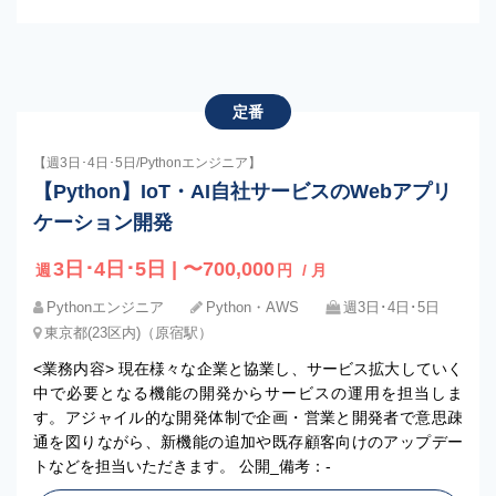
定番
【週3日･4日･5日/Pythonエンジニア】
【Python】IoT・AI自社サービスのWebアプリ
ケーション開発
3日･4日･5日 | 〜700,000
週
円
/ 月
Pythonエンジニア
Python・AWS
週3日･4日･5日
東京都(23区内)（原宿駅）
<業務内容> 現在様々な企業と協業し、サービス拡大していく
中で必要となる機能の開発からサービスの運用を担当しま
す。アジャイル的な開発体制で企画・営業と開発者で意思疎
通を図りながら、新機能の追加や既存顧客向けのアップデー
トなどを担当いただきます。 公開_備考：-