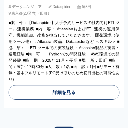
データエンジニア
Dataspider
週5日
東京都(23区内)（田町）
■案 件：【Dataspider】大手予約サービスの社内向けETLツ
ール連携業務 ■内 容： AtlassianおよびETL連携の運用保
守、機能追加、改修を担当していただきます。 開発環境（使
用ツール他）：Atlassian製品、Dataspiderなど ＜スキル＞ ■
必 須： ・ETLツールでの実装経験 ・Atlassian製品の実装・
運用経験 ■尚 可： ・Pythonでの開発経験 ・AWS環境での開
発経験 ■時 期：2025年11月～長期 ■場 所：田町 ■時
間：9時～17時30分 ■人 数：1名 ■面 談：1回 ■リモート有
無：基本フルリモート(PC受け取りのため初日出社の可能性あ
り)
詳細を見る