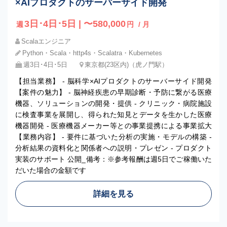
×AIプロダクトのサーバーサイド開発
3日･4日･5日 | 〜580,000
週
円
/ 月
Scalaエンジニア
Python・Scala・http4s・Scalatra・Kubernetes
週3日･4日･5日
東京都(23区内)（虎ノ門駅）
【担当業務】 - 脳科学×AIプロダクトのサーバーサイド開発
【案件の魅力】 - 脳神経疾患の早期診断・予防に繋がる医療
機器、ソリューションの開発・提供 - クリニック・病院施設
に検査事業を展開し、得られた知見とデータを生かした医療
機器開発 - 医療機器メーカー等との事業提携による事業拡大
【業務内容】 - 要件に基づいた分析の実施・モデルの構築 -
分析結果の資料化と関係者への説明・プレゼン - プロダクト
実装のサポート 公開_備考：※参考報酬は週5日でご稼働いた
だいた場合の金額です
詳細を見る