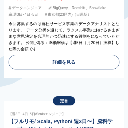
データエンジニア
BigQuery、Redshift、Snowflake
週3日･4日･5日
東京都(23区内)（目黒駅）
今回募集するのは自社サービス事業のデータアナリストとな
ります。 データ分析を通じて、ラクスル事業におけるさまざ
まな意思決定を合理的かつ迅速にする役割をになっていただ
きます。 公開_備考：※報酬額は【週5日（月20日）換算】し
た際の金額です
詳細を見る
定番
【週3日･4日･5日/Scalaエンジニア】
【フルリモ/ Scala, Python/ 週3日〜】脳科学