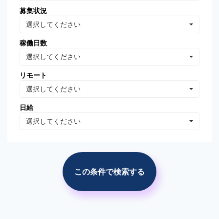
募集状況
Oracle Database
MongoDB
選択してください
Linux
AWS
稼働日数
VB.NET
VBA
選択してください
PhotoShop
Illustrator
リモート
WordPress
分析・データマイニング
選択してください
広告の運用・検証
SEO/SEM
日給
プロジェクト管理
広告(ｻｰﾁ/ターゲティング)
選択してください
広告(リターゲティング)
広告(媒体)
ソーシャルメディア運用
Web解析(アナリティクス
等)
この条件で検索する
市場調査・分析
競合調査・分析