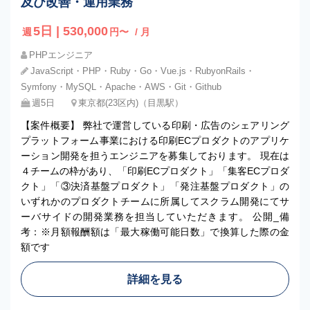
及び改善・運用業務
5日 | 530,000
週
円〜
/ 月
PHPエンジニア
JavaScript・PHP・Ruby・Go・Vue.js・RubyonRails・
Symfony・MySQL・Apache・AWS・Git・Github
週5日
東京都(23区内)（目黒駅）
【案件概要】 弊社で運営している印刷・広告のシェアリング
プラットフォーム事業における印刷ECプロダクトのアプリケ
ーション開発を担うエンジニアを募集しております。 現在は
４チームの枠があり、「印刷ECプロダクト」「集客ECプロダ
クト」「③決済基盤プロダクト」「発注基盤プロダクト」の
いずれかのプロダクトチームに所属してスクラム開発にてサ
ーバサイドの開発業務を担当していただきます。 公開_備
考：※月額報酬額は「最大稼働可能日数」で換算した際の金
額です
詳細を見る