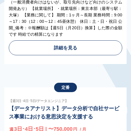
（一般消費者向けはないが、取引先向けなど向けのシステム
開発あり） 【就業場所】 ・就業場所：東京本部（最寄り駅：
大塚） 【業務に関して】 期間：1ヶ月～長期 業務時間：9:00
～17：30（12：00～12：45昼休憩） 休日：土・日・祝日 公
開_備考：※報酬額は【週5日（月20日）換算】した際の金額
です 時給での精算になります
詳細を見る
定番
【週3日･4日･5日/データエンジニア】
【データアナリスト】データ分析で自社サービ
ス事業における意思決定を支援する
3日･4日･5日 | 〜750,000
週
円
/ 月