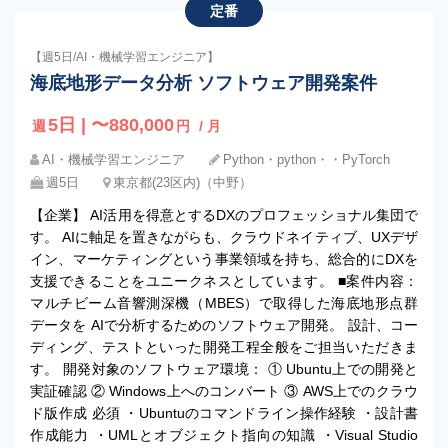
定番
【週5日/AI・機械学習エンジニア】
海底地形データ分析 ソフトウェア開発案件
5日 | 〜880,000
週
円
/ 月
AI・機械学習エンジニア
Python・python・・PyTorch
週5日
東京都(23区内)（中野）
【企業】 AI活用を得意とするDXのプロフェッショナル集団で
す。 AIに軸足を置きながらも、クラウドネイティブ、UXデザ
イン、マーケティングという事業領域を持ち、総合的にDXを
支援できることをユニークネスとしています。 ■案件内容：
マルチビーム音響測深機（MBES）で取得した海底地形点群
データを AIで分析するためのソフトウェア開発。 設計、コー
ディング、テストといった開発工程全般をご担当いただきま
す。 開発対象のソフトウェア環境： ① Ubuntu上での開発と
実証確認 ② Windows上へのコンバート ③ AWS上でのクラウ
ド版作成 必須 ・Ubuntuのコマンドライン操作経験 ・設計書
作成能力 ・UMLとオブジェクト指向の知識 ・Visual Studio