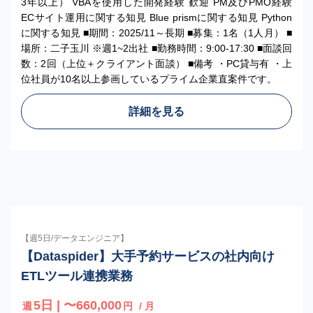
3年以上） VBAを使用した開発経験 歓迎 PM及びPMO経験
ECサイト運用に関する知見 Blue prismに関する知見 Python
に関する知見 ■期間：2025/11～長期 ■募集：1名（1人月） ■
場所：二子玉川 ※週1~2出社 ■勤務時間：9:00-17:30 ■面談回
数：2回（上位＋クライアント面談） ■備考 ・PC貸与有 ・上
位社員が10名以上参画しているプライム企業直案件です。
詳細を見る
【週5日/データエンジニア】
【Dataspider】大手予約サービスの社内向け
ETLツール連携業務
5日 | 〜660,000
週
円
/ 月