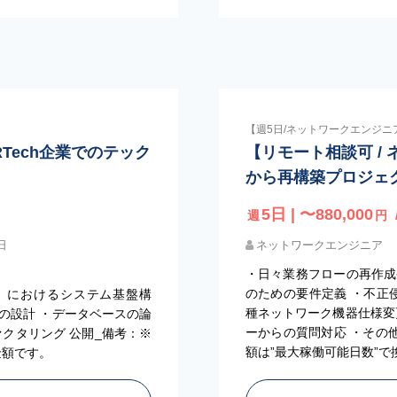
【週5日/ネットワークエンジニ
HRTech企業でのテック
【リモート相談可 / 
から再構築プロジェ
5日 | 〜880,000
週
円
日
ネットワークエンジニア
・日々業務フローの再作成
のための要件定義 ・不正侵入
ム）におけるシステム基盤構
種ネットワーク機器仕様変
の設計 ・データベースの論
ーからの質問対応 ・その
ァクタリング 公開_備考：※
額は”最大稼働可能日数”
金額です。