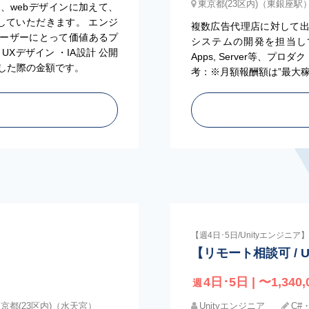
東京都(23区内)（東銀座駅
、webデザインに加えて、
ンしていただきます。 エンジ
複数広告代理店に対して
ーザーにとって価値あるプ
システムの開発を担当していた
UXデザイン ・IA設計 公開
Apps, Server等、
算した際の金額です。
考：※月額報酬額は”最大
【週4日･5日/Unityエンジニア】
【リモート相談可 / Un
4日･5日 | 〜1,340,
週
京都(23区内)（水天宮）
Unityエンジニア
C#