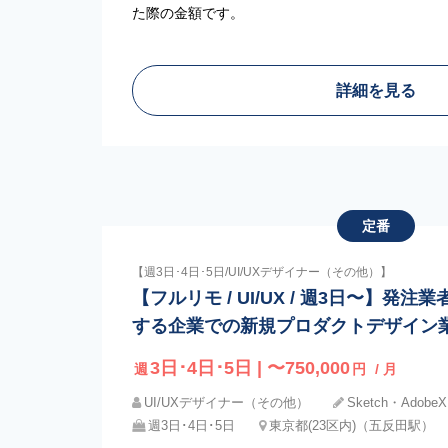
た際の金額です。
詳細を見る
定番
【週3日･4日･5日/UI/UXデザイナー（その他）】
【フルリモ / UI/UX / 週3日〜】発
する企業での新規プロダクトデザイン
3日･4日･5日 | 〜750,000
週
円
/ 月
UI/UXデザイナー（その他）
Sketch・AdobeXD
週3日･4日･5日
東京都(23区内)（五反田駅）