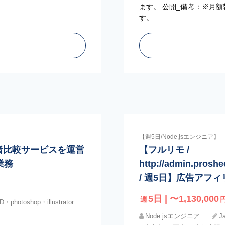
ます。 公開_備考：※月額
す。
【週5日/Node.jsエンジニア】
注業者比較サービスを運営
【フルリモ /
業務
http://admin.proshe
/ 週5日】広告アフ
5日 | 〜1,130,000
週
・photoshop・illustrator
Node.jsエンジニア
J