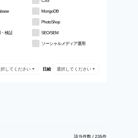
CSS
abase
MongoDB
PhotoShop
用・検証
SEO/SEM
ソーシャルメディア運用
選択してください
選択してください
日給
該当件数 /
235
件