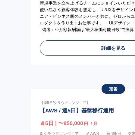
新規事業を立ち上げるチームにジョインいただき
使い易さや顧客体験を想定し、UI/UXをデザイ
ニア・ビジネス側のメンバーと共に、ゼロからユ
ロダクトを作り出すお仕事です。 ・UIデザイン ・
_備考：※月額報酬額は”最大稼働可能日数”で換
詳細を見る
定番
【週5日/クラウドエンジニア】
【AWS / 週5日】基盤移行運用
5日 | 〜850,000
週
円
/ 月
クラウドエンジニア
AWS
週5日
東