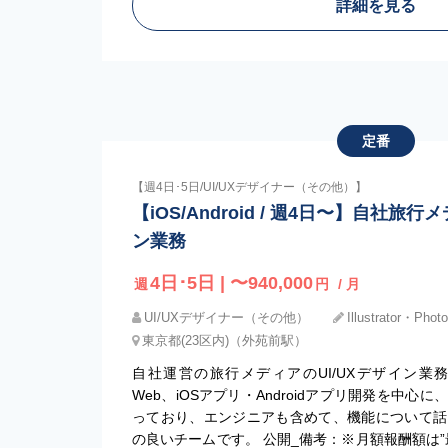
詳細を見る
定番
【週4日･5日/UI/UXデザイナー（その他）】
【iOS/Android / 週4日〜】自社旅行
ン業務
4日･5日 | 〜940,000
週
円
/ 月
UI/UXデザイナー（その他）
Illustrator・Phot
東京都(23区内)（外苑前駅）
自社運営の旅行メディアのUI/UXデザイン業
Web、iOSアプリ・Androidアプリ開発を中
っており、エンジニアも含めて、機能について話
の良いチームです。 公開_備考：※月額報酬額は