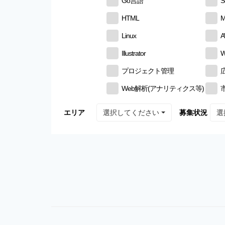
Go言語
S
HTML
M
Linux
Illustrator
W
プロジェクト管理
Web解析(アナリティクス等)
選択してください
選
エリア
募集状況