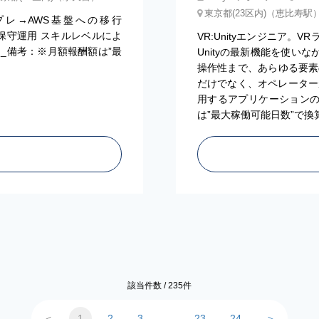
東京都(23区内)（恵比寿駅
レ→AWS基盤への移行
基盤保守運用 スキルレベルによ
VR:Unityエンジニア
_備考：※月額報酬額は”最
Unityの最新機能を使い
操作性まで、あらゆる要素
だけでなく、オペレーターが
用するアプリケーションの
は”最大稼働可能日数”で
該当件数 /
235
件
＜
1
2
3
…
23
24
＞