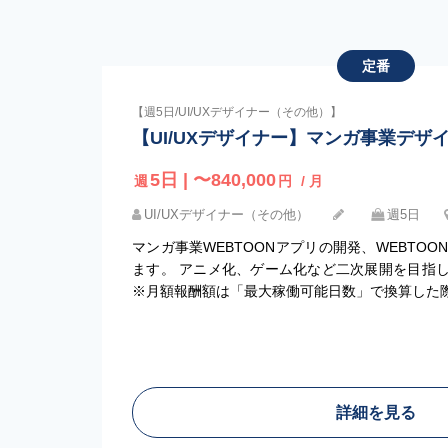
定番
【週5日/UI/UXデザイナー（その他）】
【UI/UXデザイナー】マンガ事業デザ
5日 | 〜840,000
週
円
/ 月
UI/UXデザイナー（その他）
週5日
マンガ事業WEBTOONアプリの開発、WEBTO
ます。 アニメ化、ゲーム化など二次展開を目指し
※月額報酬額は「最大稼働可能日数」で換算した
詳細を見る