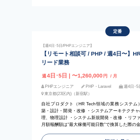
定番
【週4日･5日/PHPエンジニア】
【リモート相談可 / PHP / 週4日〜】
リード業務
4日･5日 | 〜1,260,000
週
円
/ 月
PHPエンジニア
PHP・Laravel
週4日･5
東京都(23区内)（新宿駅）
自社プロダクト（HR Tech領域の業務システ
築・設計・開発・改修 ・システムアーキテクチャ
理、物理設計 ・システム新規開発・改修 ・リフ
月額報酬額は”最大稼働可能日数”で換算した際の