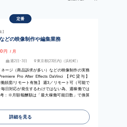
定番
集】
Rなどの映像制作や編集業務
0
円
/ 月
週2日･3日
東京都(23区内)（浜松町）
イネージ（商品訴求が多い）などの映像制作の実務
e Pro After Effects DaVinci 【PC貸与】
【稼働頻度/リモート有無】 週3／リモート可（可能で
※毎日対応が発生するわけではない為、週稼働では
備考：※月額報酬額は「最大稼働可能日数」で換算
詳細を見る