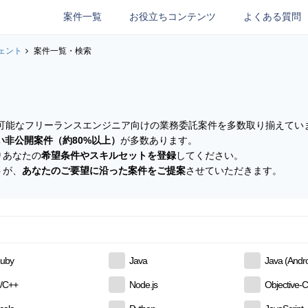
案件一覧
お役立ちコンテンツ
よくある質問
ェント
案件一覧・検索
参画可能なフリーランスエンジニア向けの業務委託案件を多数取り揃えてい
い非公開案件（約80%以上）
が多数あります。
りあなたの
希望条件やスキルセットを登録
してください。
トが、
あなたのご要望に沿った案件をご提案
させていただきます。
uby
Java
Java (Andro
/C++
Node.js
Objective-