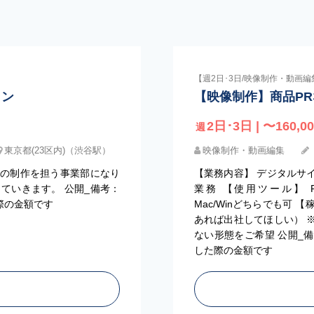
【週2日･3日/映像制作・動画編
イン
【映像制作】商品P
2日･3日 | 〜160,00
週
東京都(23区内)（渋谷駅）
映像制作・動画編集
ONの制作を担う事業部になり
【業務内容】 デジタルサ
ていきます。 公開_備考：
業務 【使用ツール】 Premier
際の金額です
Mac/Winどちらでも可 
あれば出社してほしい） 
ない形態をご希望 公開_
した際の金額です