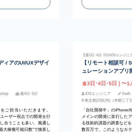
【週3日･4日･5日/iOSエンジニ
メディアのUI/UXデザイ
【リモート相談可 / S
ュレーションアプリ
3日･4日･5日 | 〜1,
週
oshop
週4日･5日
iOSエンジニア
Swift
東京都(23区内)（本郷三丁
務をご担当いただきます。
「自社開発中」のiPhone
心に、ユーザー視点での開発を行
メインの開発に並行した
し合うことも多い、風通し
る技術的課題の調査などを
”最大稼働可能日数”で換算し
数百万で、このようなカ