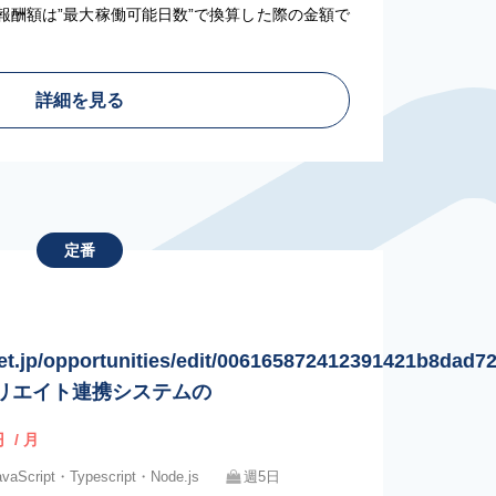
報酬額は”最大稼働可能日数”で換算した際の金額で
詳細を見る
定番
et.jp/opportunities/edit/006165872412391421b8dad7
ィリエイト連携システムの
円
/ 月
avaScript・Typescript・Node.js
週5日