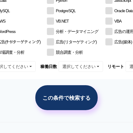
cala
Python
JavaScript
ySQL
PostgreSQL
Oracle Dat
AWS
VB.NET
VBA
ordPress
分析・データマイニング
広告の運
広告(ｻｰﾁ/ターゲティング)
広告(リターゲティング)
広告(媒体)
市場調査・分析
競合調査・分析
択してください
選択してください
稼働日数
リモート
この条件で検索する