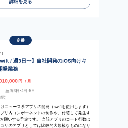
詳細を見る
定番
ア】
wift / 週3日〜】自社開発のiOS向けキ
開発業務
010,000
円
/ 月
週3日･4日･5日
目駅）
向けニュース系アプリの開発（swiftを使用します）
アプリ内コンポーネントの制作や、付随して発生す
お願いする予定です。 当該アプリのコード行数は
テゴリのアプリとしては比較的大規模なものになり