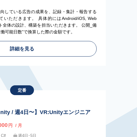
）
出向している広告の成果を、記録・集計・報告する
だきます。 具体的にはAndroid/iOS, Web
プロダクト全体の設計、構築を担当いただきます。 公開_備
稼働可能日数”で換算した際の金額です。
詳細を見る
定番
ity / 週4日〜】VR:Unityエンジニア
000
円
/ 月
・C#
週4日･5日