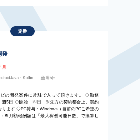
定番
開発
/ 月
ndroidJava・Kotlin
週5日
カーナビの開発案件に常駐で入って頂きます。 ◇勤務
：週5日 ◇開始：即日 ※先方の契約都合上、契約
ます ◇PC貸与：Windows（自前のPCご希望の
考：※月額報酬額は「最大稼働可能日数」で換算し