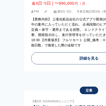
4日･5日 | 〜990,000
週
円
/ 月
PM
週4日･5日
東京都(23区内)（
【業務内容】 上場化粧品会社の公式アプリ開発(iOS、
中の案件に入っていただく流れ。 企画段階のヒ
定義～保守・運用まである状態。 エンドクライ
整、開発指示出し、進行管理等を行っていただきたい
18:30 【作業場所】 フルリモート 公開_備考
能日数」で換算した際の金額です
詳細を見る
定番
【週4日･5日/Androidエンジニア】