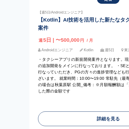
【週5日/Androidエンジニア】
【Kotlin】AI技術を活用した新たな
案件
5日 | 〜500,000
週
円
/ 月
Androidエンジニア
Kotlin
週5日
東
・タクシーアプリの新規開発案件となります。現
の追加開発をメインに行なっております。 ・SE
行なっていただき、PGの方々の進捗管理なども
ざいます。 就業時間：10:00〜19:00 常駐先
の場合は秋葉原駅 公開_備考：※月額報酬額は
した際の金額です
詳細を見る