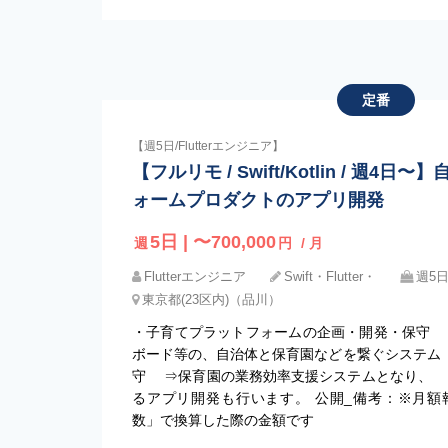
定番
【週5日/Flutterエンジニア】
【フルリモ / Swift/Kotlin / 週
ォームプロダクトのアプリ開発
5日 | 〜700,000
週
円
/ 月
Flutterエンジニア
Swift・Flutter・
週5
東京都(23区内)（品川）
・子育てプラットフォームの企画・開発・保守 
ボード等の、自治体と保育園などを繋ぐシステム 
守 ⇒保育園の業務効率支援システムとなり、
るアプリ開発も行います。 公開_備考：※月額
数」で換算した際の金額です