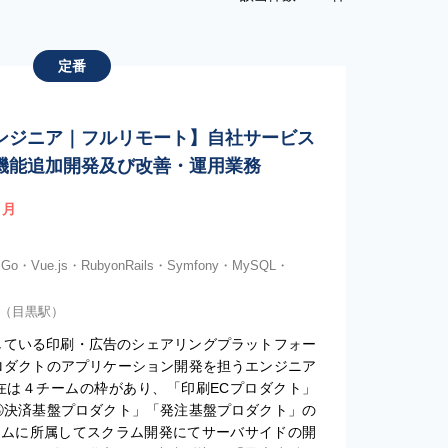
定番
ンジニア｜フルリモート】自社サービス
機能追加開発及び改善・運用業務
/ 月
・Go・Vue.js・RubyonRails・Symfony・MySQL・
)（目黒駅）
している印刷・広告のシェアリングプラットフォー
ロダクトのアプリケーション開発を担うエンジニア
在は４チームの枠があり、「印刷ECプロダクト」
③決済基盤プロダクト」「発注基盤プロダクト」の
ームに所属してスクラム開発にてサーバサイドの開