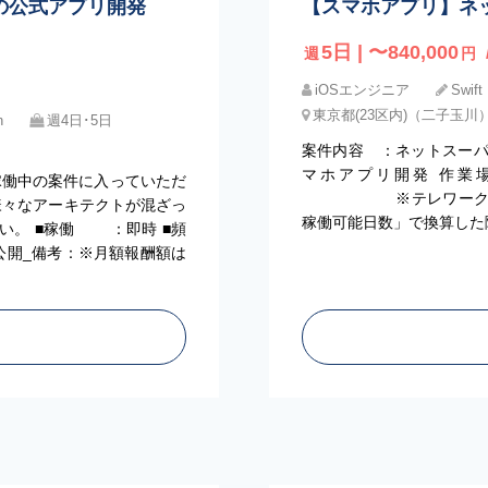
の公式アプリ開発
【スマホアプリ】ネ
5日 | 〜840,000
週
円
iOSエンジニア
Swif
東京都(23区内)（二子玉川
n
週4日･5日
案件内容 ：ネットスー
マホアプリ開発 作業場
現在稼働中の案件に入っていただ
※テレワークの可能性
様々なアーキテクトが混ざっ
稼働可能日数」で換算した
い。 ■稼働 ：即時 ■頻
公開_備考：※月額報酬額は