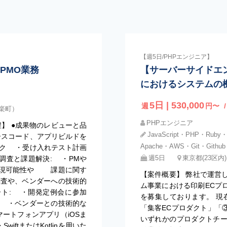
【週5日/PHPエンジニア】
PMO業務
【サーバーサイドエ
におけるシステムの
5日 | 530,000
週
円〜
有楽町）
PHPエンジニア
程】 ●成果物のレビューと品
JavaScript・PHP・Ruby
ースコード、アプリビルドを
Apache・AWS・Git・Github
ク ・受け入れテスト計画
週5日
東京都(23区内
調査と課題解決: ・PMや
実現可能性や 課題に関す
【案件概要】 弊社で運営
査や、ベンダーへの技術的
ム事業における印刷ECプ
ート: ・開発定例会に参加
を募集しております。 現
 ・ベンダーとの技術的な
「集客ECプロダクト」「
マートフォンアプリ（iOSま
いずれかのプロダクトチ
iftまたはKotlinを用いた