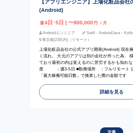
【アプリエンジニア】上場化粧品会社
(Android)
4日･5日 | 〜800,000
週
円
/ 月
Androidエンジニア
Swift・AndroidJava・Kotli
東京都(23区内)（リモート）
上場化粧品会社の公式アプリ開発(Android) 
く流れ。 大元のアプリは別の会社が作った為、 
ており最初の内は覚えるのに苦労するかも知れな
度 ：週3-5日 ■勤務場所 ：フルリモート 
「最大稼働可能日数」で換算した際の金額です
詳細を見る
定番