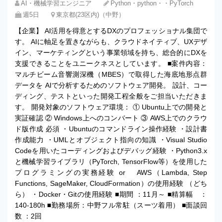
AI・機械学習エンジニア
Python・python・・PyTorch
週5日
東京都(23区内)（中野）
【企業】 AI活用を得意とするDXのプロフェッショナル集団で
す。 AIに軸足を置きながらも、クラウドネイティブ、UXデザ
イン、マーケティングという事業領域を持ち、総合的にDXを
支援できることをユニークネスとしています。 ■案件内容：
マルチビーム音響測深機（MBES）で取得した海底地形点群
データを AIで分析するためのソフトウェア開発。 設計、コー
ディング、テストといった開発工程全般をご担当いただきま
す。 開発対象のソフトウェア環境： ① Ubuntu上での開発と
実証確認 ② Windows上へのコンバート ③ AWS上でのクラウ
ド版作成 必須 ・Ubuntuのコマンドライン操作経験 ・設計書
作成能力 ・UMLとオブジェクト指向の知識 ・Visual Studio
Codeを用いたコーディングおよびデバッグ経験 ・Python3.x
と機械学習ライブラリ（PyTorch, TensorFlow等）を使用した
プログラミングの実務経験 or AWS（Lambda, Step
Functions, SageMaker, CloudFormation）の使用経験 （どち
ら） ・Docker・Gitの使用経験 ■期間 ：11月～ ■精算幅 ：
140-180h ■勤務場所：中野フル常駐（スーツ着用） ■面談回
数 ：2回