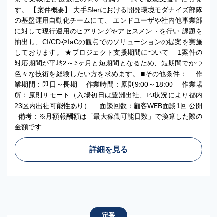
す。 【案件概要】 大手SIerにおける開発環境モダナイズ部隊
の基盤運用自動化チームにて、 エンドユーザや社内他事業部
に対して現行運用のヒアリングやアセスメントを行い 課題を
抽出し、CI/CDやIaCの観点でのソリューションの提案を実施
しております。 ★プロジェクト支援期間について 1案件の
対応期間が平均2～3ヶ月と短期間となるため、短期間でかつ
色々な技術を経験したい方を求めます。 ■その他条件： 作
業期間：即日～長期 作業時間：原則9:00～18:00 作業場
所：原則リモート（入場初日は豊洲出社、PJ状況により都内
23区内出社可能性あり） 面談回数：顧客WEB面談1回 公開
_備考：※月額報酬額は「最大稼働可能日数」で換算した際の
金額です
詳細を見る
定番