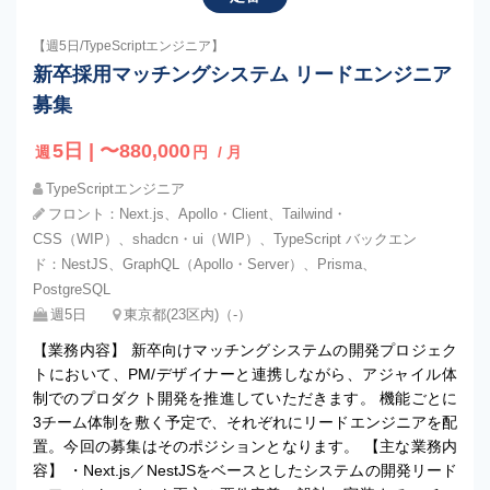
【週5日/TypeScriptエンジニア】
新卒採用マッチングシステム リードエンジニア
募集
5日 | 〜880,000
週
円
/ 月
TypeScriptエンジニア
フロント：Next.js、Apollo・Client、Tailwind・
CSS（WIP）、shadcn・ui（WIP）、TypeScript バックエン
ド：NestJS、GraphQL（Apollo・Server）、Prisma、
PostgreSQL
週5日
東京都(23区内)（‐）
【業務内容】 新卒向けマッチングシステムの開発プロジェク
トにおいて、PM/デザイナーと連携しながら、アジャイル体
制でのプロダクト開発を推進していただきます。 機能ごとに
3チーム体制を敷く予定で、それぞれにリードエンジニアを配
置。今回の募集はそのポジションとなります。 【主な業務内
容】 ・Next.js／NestJSをベースとしたシステムの開発リード