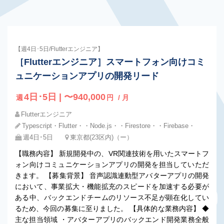
【週4日･5日/Flutterエンジニア】
［Flutterエンジニア］スマートフォン向けコミ
ュニケーションアプリの開発リード
4日･5日 | 〜940,000
週
円
/ 月
Flutterエンジニア
Typescript・Flutter・・Node.js・・Firestore・・Firebase・
週4日･5日
東京都(23区内)（ー）
【職務内容】 新規開発中の、VR関連技術を用いたスマートフ
ォン向けコミュニケーションアプリの開発を担当していただ
きます。 【募集背景】 音声認識連動型アバターアプリの開発
において、事業拡大・機能拡充のスピードを加速する必要が
ある中、バックエンドチームのリソース不足が顕在化してい
るため、今回の募集に至りました。 【具体的な業務内容】 ◆
主な担当領域 ・アバターアプリのバックエンド開発業務全般