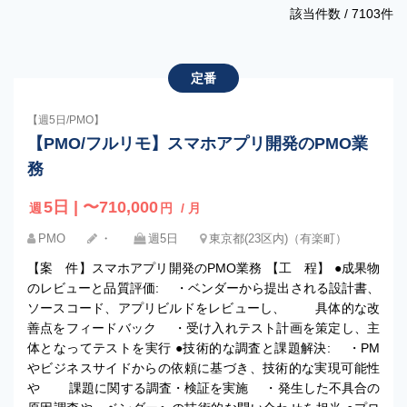
該当件数 /
7103
件
定番
【週5日/PMO】
【PMO/フルリモ】スマホアプリ開発のPMO業
務
5日 | 〜710,000
週
円
/ 月
PMO
・
週5日
東京都(23区内)（有楽町）
【案 件】スマホアプリ開発のPMO業務 【工 程】 ●成果物
のレビューと品質評価: ・ベンダーから提出される設計書、
ソースコード、アプリビルドをレビューし、 具体的な改
善点をフィードバック ・受け入れテスト計画を策定し、主
体となってテストを実行 ●技術的な調査と課題解決: ・PM
やビジネスサイドからの依頼に基づき、技術的な実現可能性
や 課題に関する調査・検証を実施 ・発生した不具合の