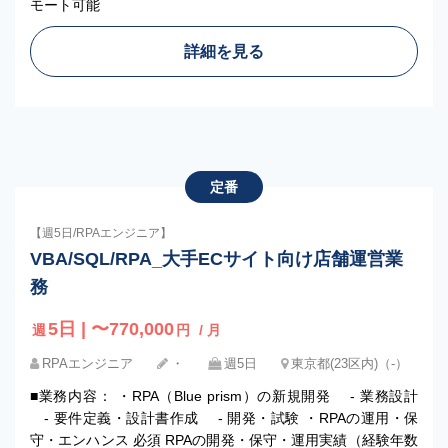
モート可能
詳細を見る
定番
【週5日/RPAエンジニア】
VBA/SQL/RPA_大手ECサイト向け店舗運営業
務
5日 | 〜770,000
週
円
/ 月
RPAエンジニア
・
週5日
東京都(23区内)（-）
■業務内容： ・RPA（Blue prism）の新規開発 - 業務設計
- 要件定義・設計書作成 - 開発・試験 ・RPAの運用・保
守・エンハンス 必須 RPAの開発・保守・運用実績（経験年数