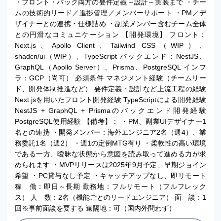
・フロント・バック両方の要件定義～設計～実装まで ・チー
ムの技術的リード／進捗管理／メンバーサポート ・PM／デ
ザイナーとの連携・仕様詰め ・副業メンバー含むチーム全体
との円滑なコミュニケーション 【開発環境】 フロント：
Next.js、Apollo Client、Tailwind CSS（WIP）、
shadcn/ui（WIP）、TypeScript バックエンド：NestJS、
GraphQL（Apollo Server）、Prisma、PostgreSQL インフ
ラ：GCP（尚可） 必須条件 マネジメント経験（チームリー
ド、開発体制推進など） 要件定義・設計など上流工程の経験
Next.jsを用いたフロント開発経験 TypeScriptによる開発経験
NestJS + GraphQL + Prismaのバックエンド開発経験
PostgreSQL使用経験 【備考】： ・PM、副業UIデザイナー1
名との連携 ・開発メンバー：海外エンジニア2名（週4）、業
務委託1名（週2） ・週1の定例MTG有り ・柔軟性の高い環境
である一方、曖昧な状態から意図を読み取って進める力が求
められます ・MVPリリースは2025年9月予定、早期ジョイン
希望 ・PC貸与なし予定 ・キャッチアップなし、即リモート
稼 働：即日～長期 勤務地：フルリモート（フルフレック
ス） 人 数：2名（機能ごとのリードエンジニア） 面 談：1
回※事前面談を要する 遠隔地：可（国内外問わず）