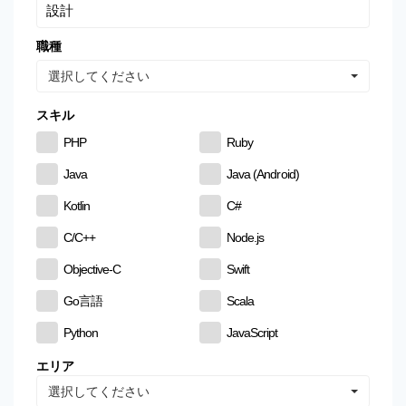
職種
選択してください
スキル
PHP
Ruby
Java
Java (Android)
Kotlin
C#
C/C++
Node.js
Objective-C
Swift
Go言語
Scala
Python
JavaScript
CSS
HTML
エリア
選択してください
MySQL
PostgreSQL