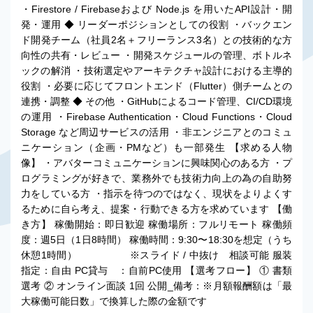
・Firestore / Firebaseおよび Node.js を用いたAPI設計・開
発・運用 ◆ リーダーポジションとしての役割 ・バックエン
ド開発チーム（社員2名＋フリーランス3名）との技術的な方
向性の共有・レビュー ・開発スケジュールの管理、ボトルネ
ックの解消 ・技術選定やアーキテクチャ設計における主導的
役割 ・必要に応じてフロントエンド（Flutter）側チームとの
連携・調整 ◆ その他 ・GitHubによるコード管理、CI/CD環境
の運用 ・Firebase Authentication・Cloud Functions・Cloud
Storage など周辺サービスの活用 ・非エンジニアとのコミュ
ニケーション（企画・PMなど）も一部発生 【求める人物
像】 ・アバターコミュニケーションに興味関心のある方 ・プ
ログラミングが好きで、業務外でも技術力向上の為の自助努
力をしている方 ・指示を待つのではなく、現状をよりよくす
るために自ら考え、提案・行動できる方を求めています 【働
き方】 稼働開始：即日歓迎 稼働場所：フルリモート 稼働頻
度：週5日（1日8時間） 稼働時間：9:30〜18:30を想定（うち
休憩1時間） ※スライド / 中抜け 相談可能 服装
指定：自由 PC貸与 ：自前PC使用 【選考フロー】 ① 書類
選考 ② オンライン面談 1回 公開_備考：※月額報酬額は「最
大稼働可能日数」で換算した際の金額です