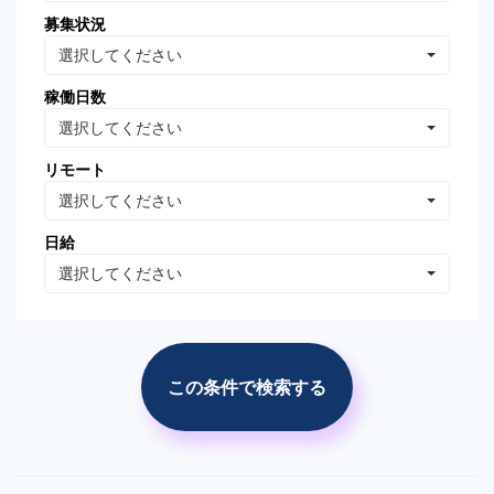
募集状況
Oracle Database
MongoDB
選択してください
Linux
AWS
稼働日数
VB.NET
VBA
選択してください
PhotoShop
Illustrator
リモート
WordPress
分析・データマイニング
選択してください
広告の運用・検証
SEO/SEM
日給
プロジェクト管理
広告(ｻｰﾁ/ターゲティング)
選択してください
広告(リターゲティング)
広告(媒体)
ソーシャルメディア運用
Web解析(アナリティクス
等)
この条件で検索する
市場調査・分析
競合調査・分析