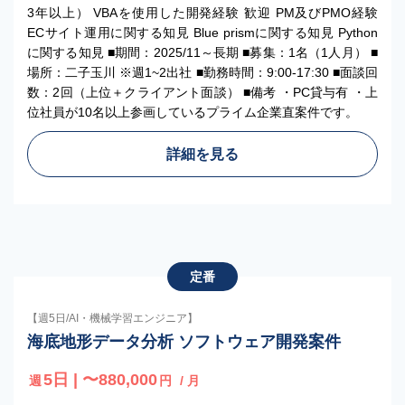
3年以上） VBAを使用した開発経験 歓迎 PM及びPMO経験
ECサイト運用に関する知見 Blue prismに関する知見 Python
に関する知見 ■期間：2025/11～長期 ■募集：1名（1人月） ■
場所：二子玉川 ※週1~2出社 ■勤務時間：9:00-17:30 ■面談回
数：2回（上位＋クライアント面談） ■備考 ・PC貸与有 ・上
位社員が10名以上参画しているプライム企業直案件です。
詳細を見る
定番
【週5日/AI・機械学習エンジニア】
海底地形データ分析 ソフトウェア開発案件
5日 | 〜880,000
週
円
/ 月