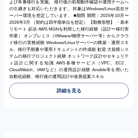
よび本番移行を実施。 移行後の初期動作確認や運用チームへ
の引継ぎも対応いただきます。 対象はWindows/Linux混在サ
ーバー環境を想定しています。 ■期間 期間：2025年10月〜
2026年3月 （契約は四半期単位を想定） 【勤務形態】 ・基本
リモート 必須 AWS MGNを利用した移行経験（設計〜移行実
作業） オンプレミス（VMware/物理サーバー等）からクラウ
ド移行の実務経験 Windows/Linuxサーバーの構築・運用スキ
ル、移行手順書や運用ドキュメントの作成能 歓迎 大規模シス
テムの移行プロジェクト経験 ネットワーク設計やセキュリテ
ィ設計に関する知識 AWS各種サービス（VPC、EC2、
CloudWatch、IAMなど）の運用設計経験 Ansible等を用いた
自動化経験、移行後の運用設計や改善提案スキル
詳細を見る