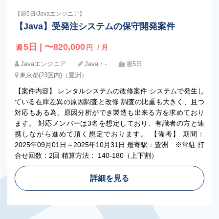
【週5日/Javaエンジニア】
【Java】受発注システムの保守開発案件
5日 | 〜820,000
週
円
/ 月
Javaエンジニア
Java・‐
週5日
東京都(23区内)（豊洲）
【案件内容】 レンタルシステムの改修案件 システムで発生し
ている在庫差異の原因調査と改修 調査の比重も大きく、且つ
対応もある為、原因分析ができ製造も出来る方を求めており
ます。 対応メンバーは3名を想定しており、有識者の方と連
携しながら進めて頂く想定でおります。 【備考】 期間：
2025年09月01日～2025年10月31日 最寄駅：豊洲 ※常駐 打
合せ回数：2回 精算方法： 140-180（上下割）
詳細を見る