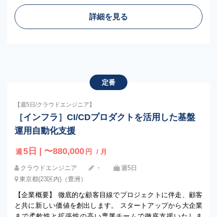
詳細を見る
定番
【週5日/クラウドエンジニア】
［インフラ］CI/CDプロダクトを活用した基盤
運用自動化支援
5日 | 〜880,000
週
円
/ 月
クラウドエンジニア
・
週5日
東京都(23区内)（豊洲）
【企業概要】 徹底的な顧客目線でプロジェクトに伴走、顧客
と共に新しい価値を創出します。 スタートアップから大企業
まで柔軟性と拡張性の高い専属チームで徹底支援いたしま