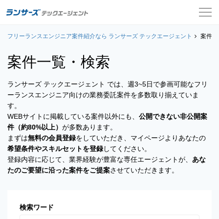
フリーランスエンジニア案件紹介なら ランサーズ テックエージェント
案件一覧
案件一
案件一覧・検索
お役立ちコンテンツ
ランサーズ テックエージェント では、週3~5日で参画可能なフリ
よくある質問
ーランスエンジニア向けの業務委託案件を多数取り揃えていま
す。
採用担当者の方はこちら
WEBサイトに掲載している案件以外にも、
公開できない非公開案
件（約80%以上）
が多数あります。
ログイン
まずは
無料の会員登録
をしていただき、マイページよりあなたの
希望条件やスキルセットを登録
してください。
会員登録
登録内容に応じて、業界経験が豊富な専任エージェントが、
あな
たのご要望に沿った案件をご提案
させていただきます。
検索ワード