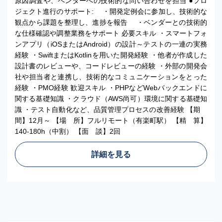
原因調査や、ベンダーへの技術的な問い合わせを担当 ●プロ
ジェクト進行のサポート: ・開発定例会に参加し、技術的な
観点から課題を整理し、進捗を報告 ・ベンダーとの技術的
な仕様確認や調整業務をサポート 必要スキル ・スマートフォ
ンアプリ（iOSまたはAndroid）の設計～テストの一連の実務
経験 ・SwiftまたはKotlinを用いた開発経験 ・他者が作成した
設計書のレビューや、コードレビューの経験 ・外部の開発会
社や担当者と連携し、技術的なコミュニケーションをとった
経験 ・PMO経験 歓迎スキル ・PHPなどWebバックエンドに
関する基礎知識 ・クラウド（AWS尚可）環境に関する基礎知
識 ・テスト自動化など、品質管理プロセスの改善経験 【期
間】12月～ 【場 所】フルリモート（有楽町駅） 【精 算】
140-180h（中割） 【面 談】2回
詳細を見る