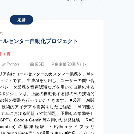
定番
ア】
コールセンター自動化プロジェクト
円
/ 月
Python・
週5日
東京都(23区内)（-）
リア向けコールセンターのカスタマー業務を、AIを
ェクトです。 生成AIを活用し、ユーザーの問い合
オペレータ業務を音声認識などを用いて自動化する
本ポジションは、上記の自動化する際のAIの技術的
後の実装を行っていただきます。 ■必須 ・AI関
技術的アイデアや提案をしたご経験 ・AI関連の
システムにおける問題（性能問題、予期せぬ挙動等）
 (GPT)、Google Gemini等を用いた開発経験 ・RAG
ted Generation) の構築経験 ・Pythonライブラリ
ndex, Hugging Face等）の活用スキル ■歓迎 ・プロン