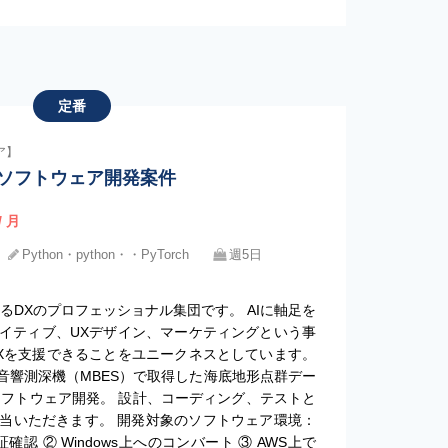
定番
ア】
 ソフトウェア開発案件
/ 月
Python・python・・PyTorch
週5日
するDXのプロフェッショナル集団です。 AIに軸足を
イティブ、UXデザイン、マーケティングという事
Xを支援できることをユニークネスとしています。
音響測深機（MBES）で取得した海底地形点群デー
ソフトウェア開発。 設計、コーディング、テストと
当いただきます。 開発対象のソフトウェア環境：
証確認 ② Windows上へのコンバート ③ AWS上で