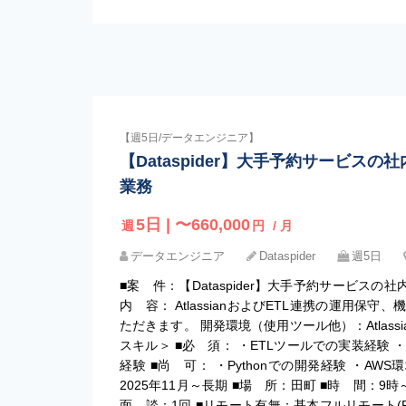
【週5日/データエンジニア】
【Dataspider】大手予約サービスの
業務
5日 | 〜660,000
週
円
/ 月
データエンジニア
Dataspider
週5日
■案 件：【Dataspider】大手予約サービスの社
内 容： AtlassianおよびETL連携の運用保
ただきます。 開発環境（使用ツール他）：Atlassian
スキル＞ ■必 須： ・ETLツールでの実装経験 ・A
経験 ■尚 可： ・Pythonでの開発経験 ・AW
2025年11月～長期 ■場 所：田町 ■時 間：9時～
面 談：1回 ■リモート有無：基本フルリモート