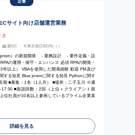
定番
_大手ECサイト向け店舗運営業務
/ 月
週5日
東京都(23区内)（-）
e prism）の新規開発 - 業務設計 - 要件定義・設
RPAの運用・保守・エンハンス 必須 RPAの開発・
年以上） VBAを使用した開発経験 歓迎 PM及び
る知見 Blue prismに関する知見 Pythonに関す
1～長期 ■募集：1名（1人月） ■場所：二子玉川 ※週
00-17:30 ■面談回数：2回（上位＋クライアント面
 ・上位社員が10名以上参画しているプライム企業直
詳細を見る