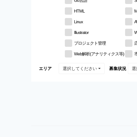
Go言語
S
HTML
M
Linux
Illustrator
W
プロジェクト管理
Web解析(アナリティクス等)
選択してください
選
エリア
募集状況