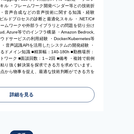
キル ・フレームワーク開発ベンダー等との技術折
識・音声合成などの音声技術に関する知識・経験
ビルドプロセスの診断と最適化スキル ・.NET/C#
レームワークや外部ライブラリとの問題を切り分け
oud, Azure等でのインフラ構築 ・Amazon Bedrock,
ラウドサービスの利用経験 ・Docker/Kubernetes等
・音声認識APIを活用したシステムの開発経験 ・
メイン知識 ■精算幅：140-180h ■勤務場所：
ワーク ■面談回数：1～2回 ■備考 ・複雑で前例
、粘り強く解決策を探求できる方を求めています。
視点から物事を捉え、最適な技術判断ができる方を
詳細を見る