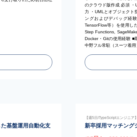
のクラウド版作成 必須 ・
力 ・UMLとオブジェクト指向の
ングおよびデバッグ経験 ・P
TensorFlow等）を使用
Step Functions, Sag
Docker・Gitの使用経験 
中野フル常駐（スーツ着用）
【週5日/TypeScriptエンジニア
した基盤運用自動化支
新卒採用マッチング