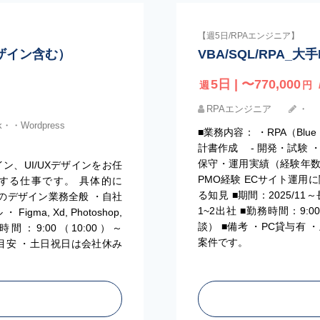
【週5日/RPAエンジニア】
デザイン含む）
VBA/SQL/RPA
5日 | 〜770,000
週
円
RPAエンジニア
・
k・・Wordpress
■業務内容： ・RPA（Blu
計書作成 - 開発・試験 ・
保守・運用実績（経験年数3
ン、UI/UXデザインをお任
PMO経験 ECサイト運用に関す
する仕事です。 具体的に
る知見 ■期間：2025/1
スのデザイン業務全般 ・自社
1~2出社 ■勤務時間：9:
gma, Xd, Photoshop,
談） ■備考 ・PC貸与有
 ・就業時間：9:00（10:00）～
案件です。
時間目安 ・土日祝日は会社休み