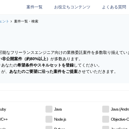
案件一覧
お役立ちコンテンツ
よくある質問
ェント
案件一覧・検索
参画可能なフリーランスエンジニア向けの業務委託案件を多数取り揃えてい
い非公開案件（約80%以上）
が多数あります。
りあなたの
希望条件やスキルセットを登録
してください。
トが、
あなたのご要望に沿った案件をご提案
させていただきます。
uby
Java
Java (Andro
/C++
Node.js
Objective-