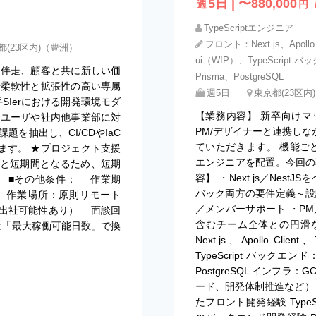
5日 | 〜880,000
週
円
TypeScriptエンジニア
フロント：Next.js、Apollo
都(23区内)（豊洲）
ui（WIP）、TypeScript バ
に伴走、顧客と共に新しい価
Prisma、PostgreSQL
で柔軟性と拡張性の高い専属
週5日
東京都(23区内)
SIerにおける開発環境モダ
【業務内容】 新卒向け
ドユーザや社内他事業部に対
PM/デザイナーと連携し
を抽出し、CI/CDやIaC
ていただきます。 機能ご
ます。 ★プロジェクト支援
エンジニアを配置。今回の
月と短期間となるため、短期
容】 ・Next.js／Ne
 ■その他条件： 作業期
バック両方の要件定義～設
00 作業場所：原則リモート
／メンバーサポート ・P
内出社可能性あり） 面談回
含むチーム全体との円滑
額は「最大稼働可能日数」で換
Next.js、Apollo Clie
TypeScript バックエンド：N
PostgreSQL インフ
ード、開発体制推進など） 要
たフロント開発経験 TypeScri