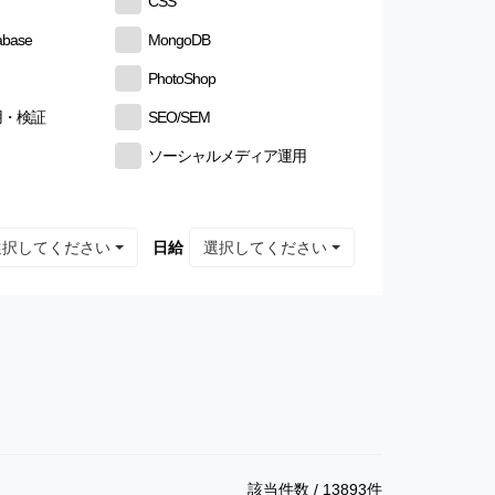
CSS
abase
MongoDB
PhotoShop
用・検証
SEO/SEM
ソーシャルメディア運用
選択してください
選択してください
日給
該当件数 /
13893
件