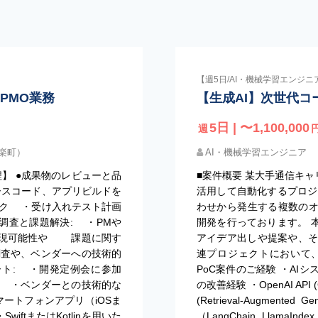
【週5日/AI・機械学習エンジニ
PMO業務
【生成AI】次世代
5日 | 〜1,100,000
週
有楽町）
AI・機械学習エンジニア
程】 ●成果物のレビューと品
■案件概要 某大手通信キャ
ースコード、アプリビルドを
活用して自動化するプロジ
ク ・受け入れテスト計画
わせから発生する複数の
調査と課題解決: ・PMや
開発を行っております。 
実現可能性や 課題に関す
アイデア出しや提案や、その
査や、ベンダーへの技術的
連プロジェクトにおいて、
ート: ・開発定例会に参加
PoC案件のご経験 ・AI
 ・ベンダーとの技術的な
の改善経験 ・OpenAI API
マートフォンアプリ（iOSま
(Retrieval-Augmen
iftまたはKotlinを用いた
（LangChain, LlamaI