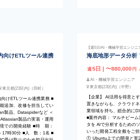
【週5日/AI・機械学習エンジニ
社内向けETLツール連携
海底地形データ分析
5日 | 〜880,000
週
円
AI・機械学習エンジニア
東京都(23区内)（中野）
東京都(23区内)（田町）
【企業】 AI活用を得意と
内向けETLツール連携業務 ■
置きながらも、クラウドネ
守、機能追加、改修を担当してい
業領域を持ち、総合的にD
製品、Dataspiderなど ＜
■案件内容： マルチビーム
tlassian製品の実装・運用
タを AIで分析するための
S環境での開発経験 ■時 期：
いった開発工程全般をご担
17時30分 ■人 数：1名 ■
① Ubuntu上での開発と実
(PC受け取りのため初日出社