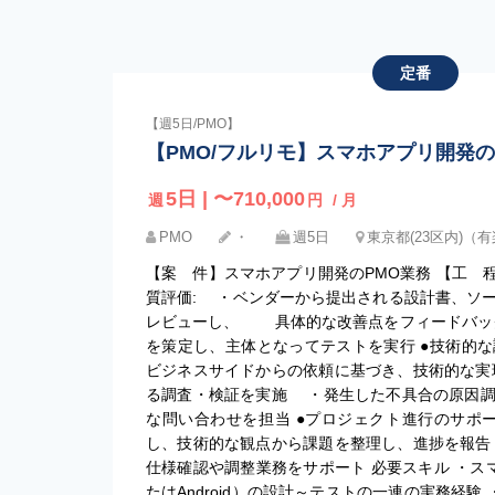
定番
【週5日/PMO】
【PMO/フルリモ】スマホアプリ開発の
5日 | 〜710,000
週
円
/ 月
PMO
・
週5日
東京都(23区内)（
【案 件】スマホアプリ開発のPMO業務 【工 
質評価: ・ベンダーから提出される設計書、ソ
レビューし、 具体的な改善点をフィードバッ
を策定し、主体となってテストを実行 ●技術的な
ビジネスサイドからの依頼に基づき、技術的な
る調査・検証を実施 ・発生した不具合の原因調
な問い合わせを担当 ●プロジェクト進行のサポ
し、技術的な観点から課題を整理し、進捗を報告
仕様確認や調整業務をサポート 必要スキル ・ス
たはAndroid）の設計～テストの一連の実務経験 ・Sw