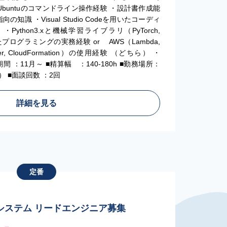
Ubuntuのコマンドライン操作経験 ・設計書作成能
知識 ・Visual Studio Codeを用いたコーディ
ython3.xと機械学習ライブラリ（PyTorch,
したプログラミングの実務経験 or AWS（Lambda,
eMaker, CloudFormation）の使用経験 （どちら） ・
■期間 ：11月～ ■精算幅 ：140-180h ■勤務場所：
 ■面談回数 ：2回
詳細を見る
定番
】
システム リードエンジニア募集