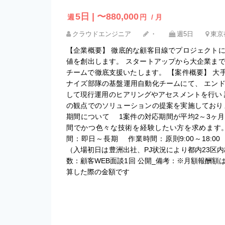
5日 | 〜880,000
週
円
/ 月
クラウドエンジニア
・
週5日
東京
【企業概要】 徹底的な顧客目線でプロジェクト
値を創出します。 スタートアップから大企業ま
チームで徹底支援いたします。 【案件概要】 大手
ナイズ部隊の基盤運用自動化チームにて、 エン
して現行運用のヒアリングやアセスメントを行い 課題
の観点でのソリューションの提案を実施しており
期間について 1案件の対応期間が平均2～3ヶ
間でかつ色々な技術を経験したい方を求めます。
間：即日～長期 作業時間：原則9:00～18:
（入場初日は豊洲出社、PJ状況により都内23区
数：顧客WEB面談1回 公開_備考：※月額報酬
算した際の金額です