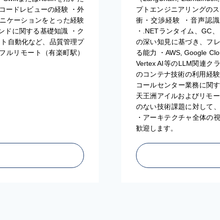
コードレビューの経験 ・外
プトエンジニアリングのス
ニケーションをとった経験
衝・交渉経験 ・音声認
エンドに関する基礎知識 ・ク
・.NETランタイム、GC、
スト自動化など、品質管理プ
の深い知見に基づき、フ
】フルリモート（有楽町駅）
る能力 ・AWS, Google Cl
Vertex AI等のLLM関連ク
のコンテナ技術の利用経験 
コールセンター業務に関するド
天王洲アイルおよびリモート
のない技術課題に対して
・アーキテクチャ全体の
歓迎します。