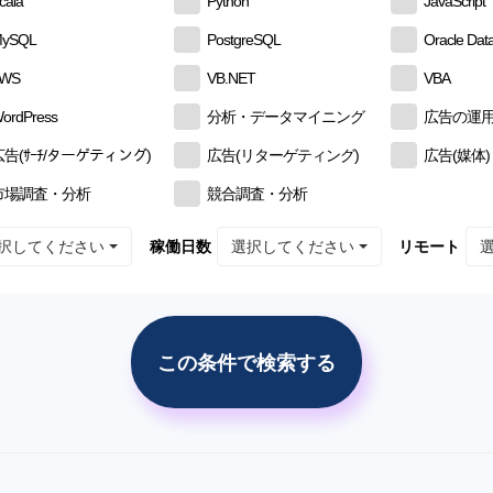
cala
Python
JavaScript
ySQL
PostgreSQL
Oracle Dat
AWS
VB.NET
VBA
ordPress
分析・データマイニング
広告の運
広告(ｻｰﾁ/ターゲティング)
広告(リターゲティング)
広告(媒体)
市場調査・分析
競合調査・分析
択してください
選択してください
稼働日数
リモート
この条件で検索する