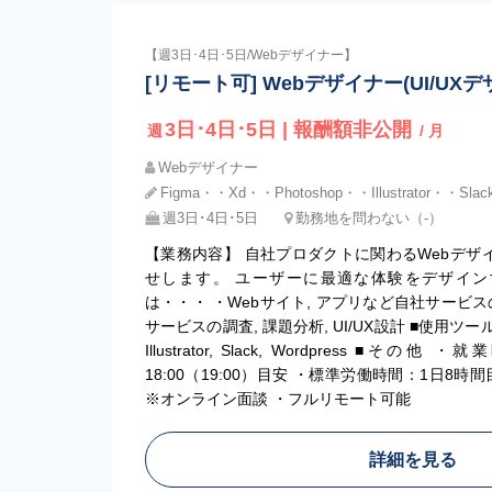
【週3日･4日･5日/Webデザイナー】
[リモート可] Webデザイナー(UI/UX
3日･4日･5日 | 報酬額非公開
週
/ 月
Webデザイナー
Figma・・Xd・・Photoshop・・Illustrator・・Slac
週3日･4日･5日
勤務地を問わない（-）
【業務内容】 自社プロダクトに関わるWebデザイ
せします。 ユーザーに最適な体験をデザイン
は・・・ ・Webサイト, アプリなど自社サービ
サービスの調査, 課題分析, UI/UX設計 ■使用ツール ・ Fi
Illustrator, Slack, Wordpress ■その他
18:00（19:00）目安 ・標準労働時間：1日8
※オンライン面談 ・フルリモート可能
詳細を見る