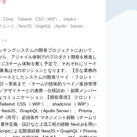
/ 月
・Client、Tailwind・CSS（WIP）、shadcn・
ックエンド：NestJS、GraphQL（Apollo・Server）、
（‐）
マッチングシステムの開発プロジェクトにおいて、
ながら、アジャイル体制でのプロダクト開発を推進し
とに3チーム体制を敷く予定で、それぞれにリード
募集はそのポジションとなります。 【主な業務内
stJSをベースとしたシステムの開発リード ・フロント・
計～実装まで ・チームの技術的リード／進捗管理
M／デザイナーとの連携・仕様詰め ・副業メンバー
なコミュニケーション 【開発環境】 フロント：
nt、Tailwind CSS（WIP）、shadcn/ui（WIP）、
estJS、GraphQL（Apollo Server）、Prisma、
ラ：GCP（尚可） 必須条件 マネジメント経験（チームリ
件定義・設計など上流工程の経験 Next.jsを用い
ptによる開発経験 NestJS + GraphQL + Prisma