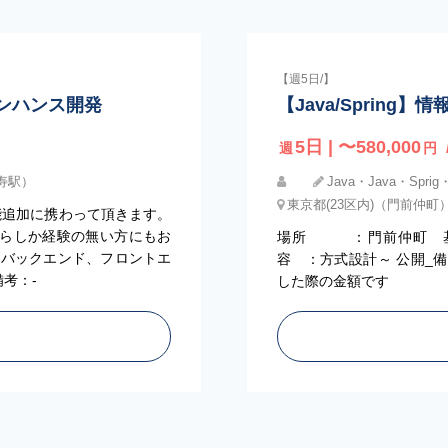
【週5日/】
エンハンス開発
【Java/Spring
5日 | 〜580,000
週
円
比寿駅）
Java・Java・Sprig
東京都(23区内)（門前仲町
能追加に携わって頂きます。
らしか経験の無い方にもお
場所 ：門前仲町 基
・バックエンド、フロントエ
容 ：方式設計～ 公開_
考：-
した際の金額です