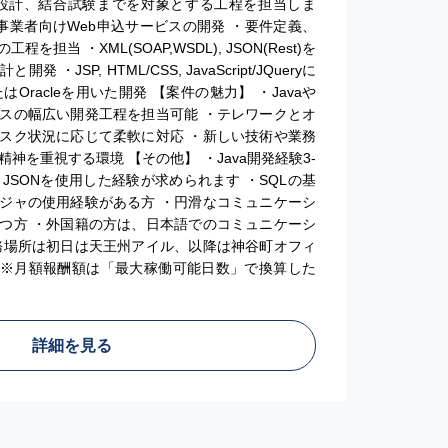
本設計、結合試験までを対象とする工程を担当しま
事業者向けWeb申込サービスの開発 ・要件定義、
担当 ・XML(SOAP,WSDL), JSON(Rest)を
・JSP, HTML/CSS, JavaScript/JQueryに
またはOracleを用いた開発 【案件の魅力】 ・Javaや
スの幅広い開発工程を担当可能 ・テレワークとオ
スク状況に応じて柔軟に対応 ・新しい技術や業務
神を重視する環境 【その他】 ・Java開発経験3-
 JSONを使用した経験が求められます ・SQLの基
ジャの使用経験がある方 ・円滑なコミュニケーシ
つ方 ・外国籍の方は、日本語でのコミュニケーシ
務場所は初日は天王州アイル、以降は神谷町オフィ
：※月額報酬額は「最大稼働可能日数」で換算した
詳細を見る