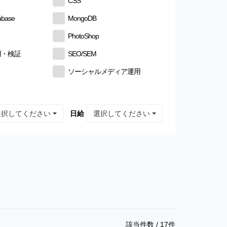
CSS
abase
MongoDB
PhotoShop
用・検証
SEO/SEM
ソーシャルメディア運用
選択してください
選択してください
日給
該当件数 /
17
件