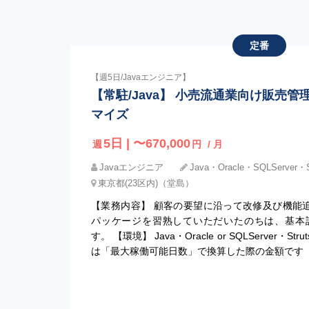
定番
【週5日/Javaエンジニア】
【常駐/Java】 小売流通業向け販売
マイズ
5日 | 〜670,000
週
円
/ 月
Javaエンジニア
Java・Oracle・SQLServer・S
東京都(23区内)（堂島）
【業務内容】 顧客の要望に沿って改修及び機能追
パッケージを習熟していただいたのちは、基本
す。 【環境】 Java・Oracle or SQLServer・
は「最大稼働可能日数」で換算した際の金額です