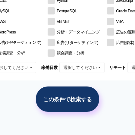
cala
Python
JavaScript
ySQL
PostgreSQL
Oracle Dat
AWS
VB.NET
VBA
ordPress
分析・データマイニング
広告の運
広告(ｻｰﾁ/ターゲティング)
広告(リターゲティング)
広告(媒体)
市場調査・分析
競合調査・分析
択してください
選択してください
稼働日数
リモート
この条件で検索する