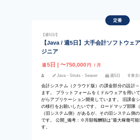
定番
【週5日/】
【Java / 週5日】大手会計ソフトウ
ジニア
5日 | 〜750,000
週
円
/ 月
Java・Struts・Seaser
週5日
東京
会計システム（クラウド版）の課金部分の設計～
ます。 プラットフォームをミドルウェアを用い
がらアプリケーション開発しています。 旧課金
の移行をお願いしたいです。 ロードマップ部隊
（旧システム側）があるが、その旧システム側の
です。 公開_備考：※月額報酬額は”最大稼働可
す。