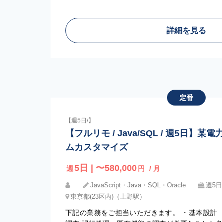
詳細を見る
定番
【週5日/】
【フルリモ / Java/SQL / 週5日
ムカスタマイズ
5日 | 〜580,000
週
円
/ 月
JavaScript・Java・SQL・Oracle
週5日
東京都(23区内)（上野駅）
下記の業務をご担当いただきます。 ・基本設計 ・