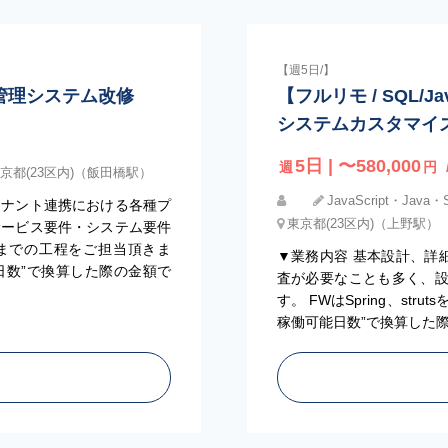
【週5日/】
庫管理システム改修
【フルリモ / SQL/J
システムカスタマイ
5日 | 〜580,000
週
円
京都(23区内)（飯田橋駅）
JavaScript・Java・
テナント連携における各種プ
東京都(23区内)（上野駅）
サービス要件・システム要件
までの工程をご担当頂きま
▼業務内容 基本設計、詳
日数”で換算した際の金額で
査が必要なことも多く、
す。 FWはSpring、st
稼働可能日数”で換算した