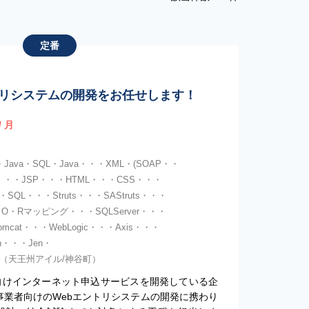
定番
ントリシステムの開発をお任せします！
/ 月
pt・Java・SQL・Java・・・XML・(SOAP・・
t)・・・JSP・・・HTML・・・CSS・・・
・・・SQL・・・Struts・・・SAStruts・・・
・・・O・Rマッピング・・・SQLServer・・・
omcat・・・WebLogic・・・Axis・・・
n・・・Jen・
内)（天王州アイル/神谷町）
向けインターネット申込サービスを開発している企
事業者向けのWebエントリシステムの開発に携わり