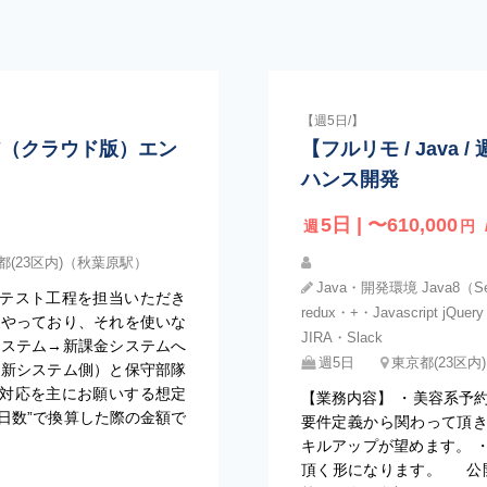
【週5日/】
ェア（クラウド版）エン
【フルリモ / Jav
ハンス開発
5日 | 〜610,000
週
円
都(23区内)（秋葉原駅）
Java・開発環境 Java8（Seas
テスト工程を担当いただき
redux・+・Javascript jQuery
てやっており、それを使いな
JIRA・Slack
システム→新課金システムへ
週5日
東京都(23区内
（新システム側）と保守部隊
対応を主にお願いする想定
【業務内容】 ・美容系予
能日数”で換算した際の金額で
要件定義から関わって頂
キルアップが望めます。 
頂く形になります。 公開