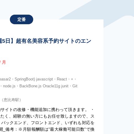
定番
a / 週5日】超有名美容系予約サイトのエン
/ 月
ar2・SpringBoot) javascript・React・+・
・node.js・BackBone.js Oracle11g junit・Git
)（恵比寿駅）
約サイトの改修・機能追加に携わって頂きます。 ・
きたく、経験の無い方にもお任せ致しますので、ス
・バックエンド、フロントエンド、いずれも対応を
_備考：※月額報酬額は”最大稼働可能日数”で換