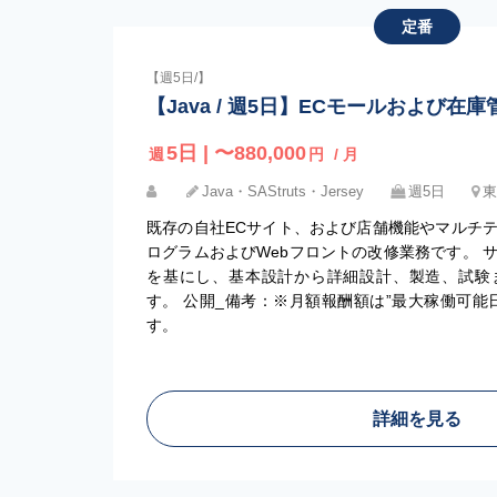
定番
【週5日/】
【Java / 週5日】ECモールおよび在
5日 | 〜880,000
週
円
/ 月
Java・SAStruts・Jersey
週5日
東
既存の自社ECサイト、および店舗機能やマルチ
ログラムおよびWebフロントの改修業務です。 
を基にし、基本設計から詳細設計、製造、試験
す。 公開_備考：※月額報酬額は”最大稼働可能
す。
詳細を見る