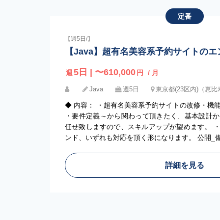
定番
【週5日/】
【Java】超有名美容系予約サイトの
5日 | 〜610,000
週
円
/ 月
Java
週5日
東京都(23区内)（恵
◆ 内容： ・超有名美容系予約サイトの改修・機
・要件定義～から関わって頂きたく、基本設計か
任せ致しますので、スキルアップが望めます。 
ンド、いずれも対応を頂く形になります。 公開_備
詳細を見る