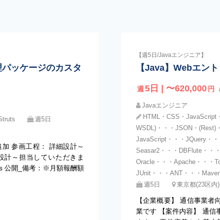
【週5日/Javaエンジニア】
管理パッケージのカスタ
【Java】Webエ
5日 | 〜620,000
週
円
Javaエンジニア
HTML・CSS・JavaScri
truts
週5日
WSDL)・・・JSON・(Res
JavaScript・・・JQuery
加 参画工程： 詳細設計～
Seasar2・・・DBFlute
設計～担当していただきま
Oracle・・・Apache・・・T
Struts 公開_備考：※月額報酬額
JUnit・・・ANT・・・Mave
週5日
東京都(23区
【企業概要】 通信事業者
業です 【案件内容】 通信