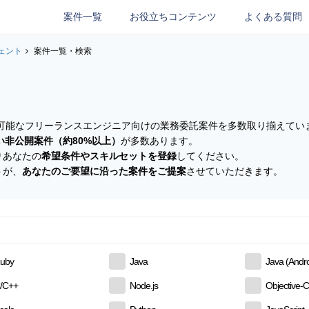
案件一覧
お役立ちコンテンツ
よくある質問
ェント
案件一覧・検索
参画可能なフリーランスエンジニア向けの業務委託案件を多数取り揃えてい
い非公開案件（約80%以上）
が多数あります。
りあなたの
希望条件やスキルセットを登録
してください。
トが、
あなたのご要望に沿った案件をご提案
させていただきます。
uby
Java
Java (Andro
/C++
Node.js
Objective-