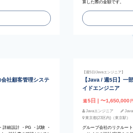
算した際の金額です。
【週5日/Javaエンジニア】
】某電力会社顧客管理システ
【Java / 週5日
イドエンジニア
5日 | 〜1,650,000
週
Javaエンジニア
Jav
東京都(23区内)（東京駅）
詳細設計 ・PG ・試験 ・
グループ会社のリクルート