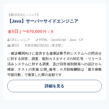
【週5日/C#エンジニア】
【Java】サーバーサイドエンジニア
5日 | 〜670,000
週
円
/ 月
C#エンジニア
HTML・JavaScript・Java・C#
週5日
東京都(23区内)（東京駅）
・健診機関向けに提供する健康診断予約システムへの問合せ
に対する回答、調査、個別カスタマイズの対応等 ・リリース
済みシステムに対する調査、及び回答個別開発への設計から
構築、テストの実施 公開_備考：※月額報酬額は「最大稼働
可能日数」で換算した際の金額です
詳細を見る