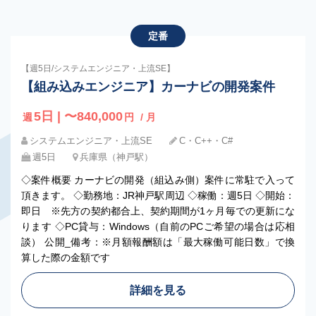
定番
【週5日/システムエンジニア・上流SE】
【組み込みエンジニア】カーナビの開発案件
5日 | 〜840,000
週
円
/ 月
システムエンジニア・上流SE
C・C++・C#
週5日
兵庫県（神戸駅）
◇案件概要 カーナビの開発（組込み側）案件に常駐で入って
頂きます。 ◇勤務地：JR神戸駅周辺 ◇稼働：週5日 ◇開始：
即日 ※先方の契約都合上、契約期間が1ヶ月毎での更新にな
ります ◇PC貸与：Windows（自前のPCご希望の場合は応相
談） 公開_備考：※月額報酬額は「最大稼働可能日数」で換
算した際の金額です
詳細を見る