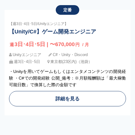
定番
【週3日･4日･5日/Unityエンジニア】
【Unity/C#】ゲーム開発エンジニア
3日･4日･5日 | 〜670,000
週
円
/ 月
Unityエンジニア
C#・Unity・Discord
週3日･4日･5日
東京都(23区内)（池袋）
・Unityを⽤いてゲームもしくはエンタメコンテンツの開発経
験 ・C#での開発経験 公開_備考：※月額報酬額は「最大稼働
可能日数」で換算した際の金額です
詳細を見る