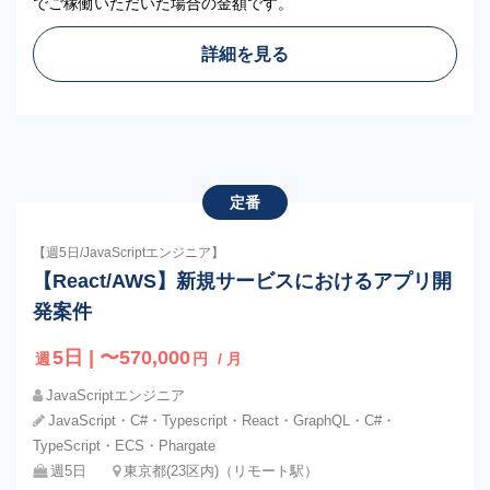
でご稼働いただいた場合の金額です。
詳細を見る
定番
【週5日/JavaScriptエンジニア】
【React/AWS】新規サービスにおけるアプリ開
発案件
5日 | 〜570,000
週
円
/ 月
JavaScriptエンジニア
JavaScript・C#・Typescript・React・GraphQL・C#・
TypeScript・ECS・Phargate
週5日
東京都(23区内)（リモート駅）