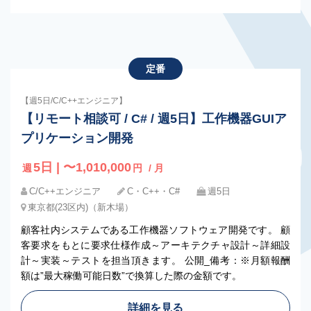
定番
【週5日/C/C++エンジニア】
【リモート相談可 / C# / 週5日】工作機器GUIア
プリケーション開発
5日 | 〜1,010,000
週
円
/ 月
C/C++エンジニア
C・C++・C#
週5日
東京都(23区内)（新木場）
顧客社内システムである工作機器ソフトウェア開発です。 顧
客要求をもとに要求仕様作成～アーキテクチャ設計～詳細設
計～実装～テストを担当頂きます。 公開_備考：※月額報酬
額は”最大稼働可能日数”で換算した際の金額です。
詳細を見る