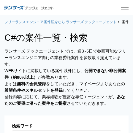
フリーランスエンジニア案件紹介なら ランサーズ テックエージェント
案件一覧
案件一
C#の
案件一覧・検索
お役立ちコンテンツ
ランサーズ テックエージェント では、週3~5日で参画可能なフリ
よくある質問
ーランスエンジニア向けの業務委託案件を多数取り揃えていま
す。
採用担当者の方はこちら
WEBサイトに掲載している案件以外にも、
公開できない非公開案
件（約80%以上）
が多数あります。
ログイン
まずは
無料の会員登録
をしていただき、マイページよりあなたの
希望条件やスキルセットを登録
してください。
会員登録
登録内容に応じて、業界経験が豊富な専任エージェントが、
あな
たのご要望に沿った案件をご提案
させていただきます。
検索ワード