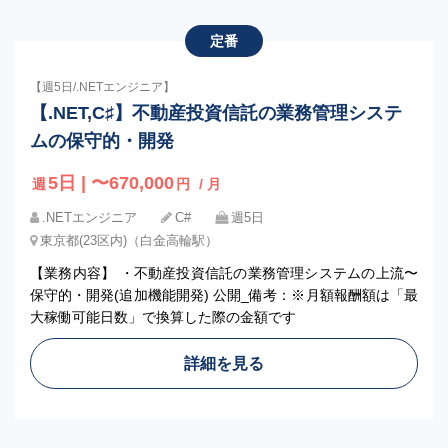
定番
【週5日/.NETエンジニア】
【.NET,C♯】不動産投資信託の業務管理システ
ムの保守的・開発
5日 | 〜670,000
週
円
/ 月
.NETエンジニア
C#
週5日
東京都(23区内)（白金高輪駅）
【業務内容】 ・不動産投資信託の業務管理システムの上流〜
保守的・開発(追加機能開発) 公開_備考：※月額報酬額は「最
大稼働可能日数」で換算した際の金額です
詳細を見る