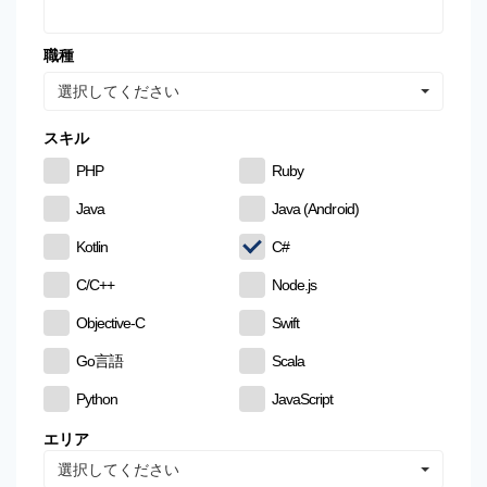
職種
選択してください
スキル
PHP
Ruby
Java
Java (Android)
Kotlin
C#
C/C++
Node.js
Objective-C
Swift
Go言語
Scala
Python
JavaScript
CSS
HTML
エリア
選択してください
MySQL
PostgreSQL