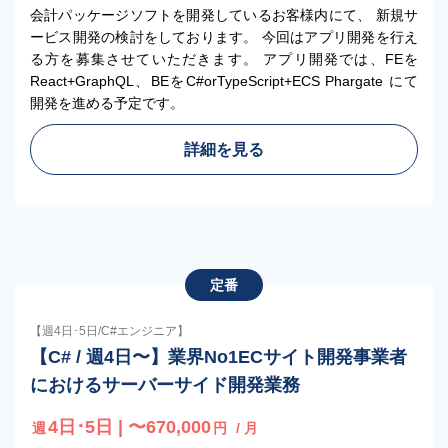
会計パッケージソフトを開発しているお客様内にて、 新規サ
ービス開発の検討をしております。 今回はアプリ開発を行え
る方を募集させていただきます。 アプリ開発では、FEを
React+GraphQL、BEをC#orTypeScript+ECS Phargate にて
開発を進める予定です。
詳細を見る
定番
【週4日･5日/C#エンジニア】
【C# / 週4日〜】業界No1ECサイト開発事業者
におけるサーバーサイド開発業務
4日･5日 | 〜670,000
週
円
/ 月