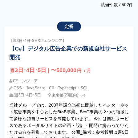
該当件数 /
502
件
定番
【週3日･4日･5日/C#エンジニア】
【C#】デジタル広告企業での新規自社サービス
開発
3日･4日･5日 | 〜500,000
週
円
/ 月
C#エンジニア
CSS・JavaScript・C#・Typescript・SQL
週3日･4日･5日
東京都(23区内)（-）
当社グループでは、2007年設立当初に開始したインターネッ
ト広告事業を中心としたBtoB事業、BtoC事業の２つの領域に
て多様な独自サービスを展開しています。 今回は自社サービ
スであるポータルサイトの企画・設計・開発に携わっていた
だける方を募集しております。 公開_備考：参考報酬は週5日