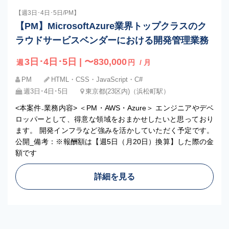
【週3日･4日･5日/PM】
【PM】MicrosoftAzure業界トップクラスのク
ラウドサービスベンダーにおける開発管理業務
3日･4日･5日 | 〜830,000
週
円
/ 月
PM
HTML・CSS・JavaScript・C#
週3日･4日･5日
東京都(23区内)（浜松町駅）
<本案件₋業務内容> ＜PM・AWS・Azure＞ エンジニアやデベ
ロッパーとして、得意な領域をおまかせしたいと思っており
ます。 開発インフラなど強みを活かしていただく予定です。
公開_備考：※報酬額は【週5日（月20日）換算】した際の金
額です
詳細を見る