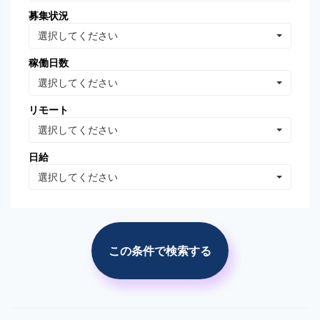
募集状況
Oracle Database
MongoDB
選択してください
Linux
AWS
稼働日数
VB.NET
VBA
選択してください
PhotoShop
Illustrator
リモート
WordPress
分析・データマイニング
選択してください
広告の運用・検証
SEO/SEM
日給
プロジェクト管理
広告(ｻｰﾁ/ターゲティング)
選択してください
広告(リターゲティング)
広告(媒体)
ソーシャルメディア運用
Web解析(アナリティクス
等)
この条件で検索する
市場調査・分析
競合調査・分析