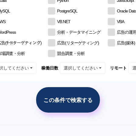
cala
Python
JavaScript
ySQL
PostgreSQL
Oracle Dat
AWS
VB.NET
VBA
ordPress
分析・データマイニング
広告の運
広告(ｻｰﾁ/ターゲティング)
広告(リターゲティング)
広告(媒体)
市場調査・分析
競合調査・分析
択してください
選択してください
稼働日数
リモート
この条件で検索する