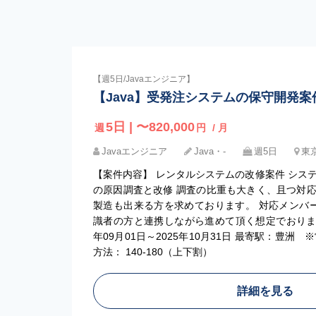
【週5日/Javaエンジニア】
【Java】受発注システムの保守開発案
5日 | 〜820,000
週
円
/ 月
Javaエンジニア
Java・‐
週5日
東
【案件内容】 レンタルシステムの改修案件 シス
の原因調査と改修 調査の比重も大きく、且つ対
製造も出来る方を求めております。 対応メンバ
識者の方と連携しながら進めて頂く想定でおります
年09月01日～2025年10月31日 最寄駅：豊洲 
方法： 140-180（上下割）
詳細を見る