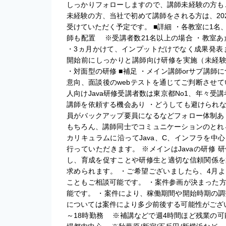
しっかりフォローしますので、講師未経験の方も
未経験の方、当社で初めて講師をされる方は、20
受けていただく予定です。 ■詳細 ・各教室に1
師も配置 ※受講者数21名以上の場合 ・教室あ
・3ヵ月かけて、インプットだけでなく成果発表
開始前にしっかりと講師向け研修を実施（未経験O
・対面型の研修 ■補足 ・メイン講師orサブ講
意向、面談後のwebテストを通じてご判断させて
人向けJava研修受講者数は東京都No1、年々
講師を依頼する機会あり ・どうしても避けられ
員がバックアップ要員になるなどフォロー体制あ
もちろん、講師同士でコミュニケーションのとれ
カリキュラムに沿ってJava、C、インフラを中
行っていただきます。 ※メインはJavaの研修
し、育成を促すことや研修生と適切な信頼関係を
求められます。 ・ご希望ございましたら、4月
こともご相談可能です。 ・案件参画が決まった
能です。 ・案件により、稼働期間や開始時期の調
については案件により多少前後する可能性がござい
～18時勤務 ※補講などで週4時間ほど残業の可