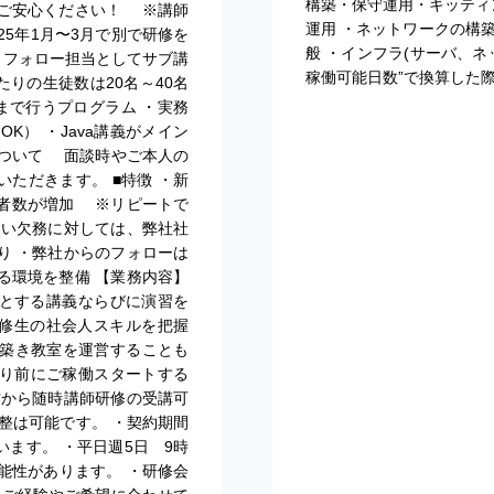
構築・保守運用・キッティン
ご安心ください！ ※講師
運用 ・ネットワークの構
25年1月〜3月で別で研修を
般 ・インフラ(サーバ、ネ
名、フォロー担当としてサブ講
稼働可能日数”で換算した
たりの生徒数は20名～40名
まで行うプログラム ・実務
K） ・Java講義がメイン
師について 面談時やご本人の
いただきます。 ■特徴 ・新
受講者数が増加 ※リピートで
ない欠務に対しては、弊社社
り ・弊社からのフォローは
る環境を整備 【業務内容】
心とする講義ならびに演習を
 研修生の社会人スキルを把握
築き教室を運営することも
より前にご稼働スタートする
方から随時講師研修の受講可
整は可能です。 ・契約期間
ます。 ・平日週5日 9時
能性があります。 ・研修会