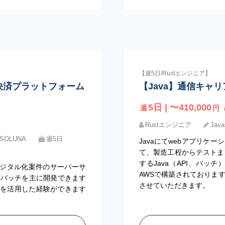
【週5日/Rustエンジニア】
日】決済プラットフォーム
【Java】通信キャ
5日 | 〜410,000
週
円
Rustエンジニア
Java
ASOLUNA
週5日
Javaにてwebアプリケ
て、製造工程からテストまで
するJava（API、バッ
デジタル化案件のサーバーサ
AWSで構築されております
使用しバッチを主に開発できます
させていただきます。
zure）を活用した経験ができます