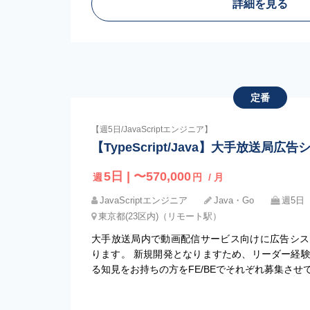
詳細を見る
定番
【週5日/JavaScriptエンジニア】
【TypeScript/Java】大手放送局
5日 | 〜570,000
週
円
/ 月
JavaScriptエンジニア
Java・Go
週5日
東京都(23区内)（リモート駅）
大手放送局内で動画配信サービス向けに広告シス
ります。 新規開発となりますため、リーダー経
る知見をお持ちの方をFE/BEでそれぞれ募集させ