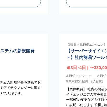
【週3日･4日/PHPエンジニア】
広告システムの新規開発
【サーバーサイドエ
ト】社内簡易ツール
3日･4日 | 〜330,00
週
PHPエンジニア
PHP
東京都(23区内)（渋谷駅）
テムの新規開発を進めてお
験やアドテクノロジーに関す
【案件概要】 社内の簡易
ていただきます。
イドエンジニアの方を募集
一部HPの変更なども依頼
に説明いたします 公開_