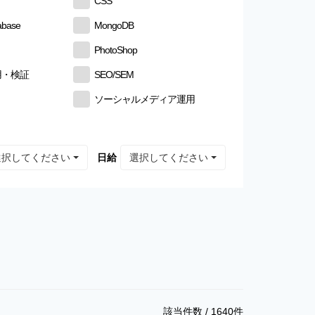
CSS
abase
MongoDB
PhotoShop
用・検証
SEO/SEM
ソーシャルメディア運用
選択してください
選択してください
日給
該当件数 /
1640
件