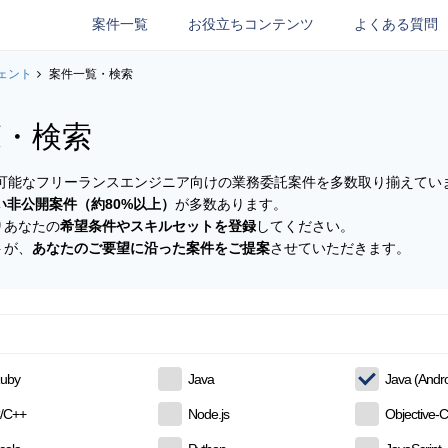
案件一覧
お役立ちコンテンツ
よくある質問
ェント
案件一覧・検索
覧・検索
参画可能なフリーランスエンジニア向けの業務委託案件を多数取り揃えてい
い非公開案件（約80%以上）
が多数あります。
りあなたの
希望条件やスキルセットを登録
してください。
トが、
あなたのご要望に沿った案件をご提案
させていただきます。
uby
Java
Java (Andro
/C++
Node.js
Objective-