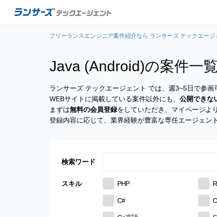
フリーランスエンジニア案件紹介なら ランサーズ テックエージ
Java (Android)の
案件一
ランサーズ テックエージェント では、週3~5日で
WEBサイトに掲載している案件以外にも、
公開できな
まずは
無料の会員登録
をしていただき、マイページよ
登録内容に応じて、業界経験が豊富な専任エージェン
検索ワード
スキル
PHP
R
C#
C