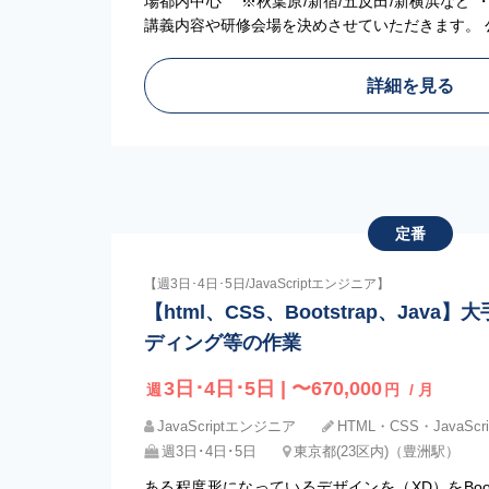
場都内中心 ※秋葉原/新宿/五反田/新横浜など
講義内容や研修会場を決めさせていただきます。 
詳細を見る
定番
【週3日･4日･5日/JavaScriptエンジニア】
【html、CSS、Bootstrap、Jav
ディング等の作業
3日･4日･5日 | 〜670,000
週
円
/ 月
JavaScriptエンジニア
HTML・CSS・JavaScri
週3日･4日･5日
東京都(23区内)（豊洲駅）
ある程度形になっているデザインを（XD）をBoot