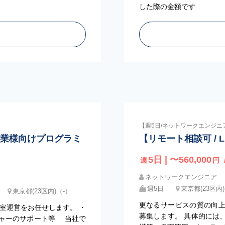
した際の金額です
【週5日/ネットワークエンジニ
】企業様向けプログラミ
【リモート相談可 / L
5日 | 〜560,000
週
円
ネットワークエンジニア
週5日
東京都(23区内
東京都(23区内)（-）
更なるサービスの質の向
教室運営をお任せします。 ・
募集します。 具体的には
ャーのサポート等 当社で