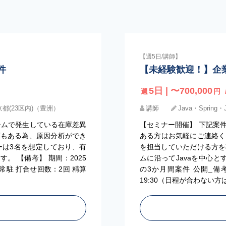
【週5日/講師】
件
【未経験歓迎！】企
5日 | 〜700,000
週
円
京都(23区内)（豊洲）
講師
Java・Spring・
テムで発生している在庫差異
【セミナー開催】 下記案
応もある為、原因分析ができ
ある方はお気軽にご連絡く
ーは3名を想定しており、有
を担当していただける方を
。 【備考】 期間：2025
ムに沿ってJavaを中心と
※常駐 打合せ回数：2回 精算
の3か月間案件 公開_備考
19:30（日程が合わない