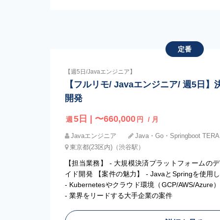
定番
【週5日/Javaエンジニア】
【フルリモ/ Javaエンジニア/ 週5
開発
5日 | 〜660,000
週
円
/ 月
Javaエンジニア
Java・Go・Springboot TER
東京都(23区内)（渋谷駅）
【担当業務】 - 大規模決済プラットフォームの
イド開発 【案件の魅力】 - JavaとSpringを
- Kubernetesやクラウド環境（GCP/AWS/A
- 業界をリードする大手企業の案件