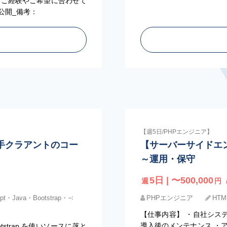
 ・ご経験やご希望に合わせて
公開_備考：
【週5日/PHPエンジニア】
a】大手クラアントのコー
【サーバーサイドエ
～運用・保守
5日 | 〜500,000
週
円
pt・Java・Bootstrap・∹
PHPエンジニア
HTM
【仕事内容】 ・自社シス
導入後のメンテナンス ・
strap を使いソースに落と