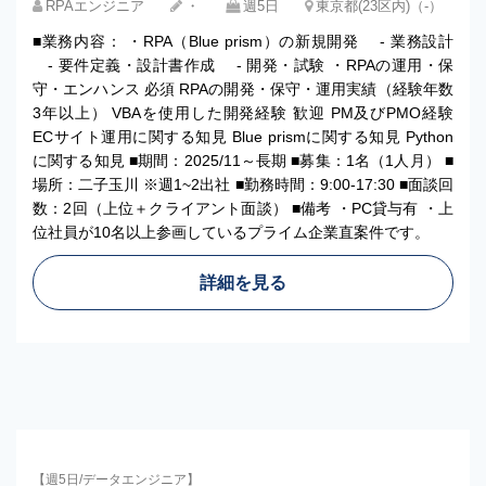
RPAエンジニア
・
週5日
東京都(23区内)（-）
■業務内容： ・RPA（Blue prism）の新規開発 - 業務設計
- 要件定義・設計書作成 - 開発・試験 ・RPAの運用・保
守・エンハンス 必須 RPAの開発・保守・運用実績（経験年数
3年以上） VBAを使用した開発経験 歓迎 PM及びPMO経験
ECサイト運用に関する知見 Blue prismに関する知見 Python
に関する知見 ■期間：2025/11～長期 ■募集：1名（1人月） ■
場所：二子玉川 ※週1~2出社 ■勤務時間：9:00-17:30 ■面談回
数：2回（上位＋クライアント面談） ■備考 ・PC貸与有 ・上
位社員が10名以上参画しているプライム企業直案件です。
詳細を見る
【週5日/データエンジニア】