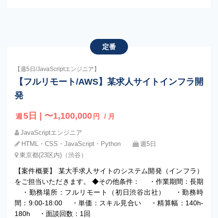
定番
【週5日/JavaScriptエンジニア】
【フルリモート/AWS】某求人サイトインフラ開
発
5日 | 〜1,100,000
週
円
/ 月
JavaScriptエンジニア
HTML・CSS・JavaScript・Python
週5日
東京都(23区内)（渋谷）
【案件概要】 某大手求人サイトのシステム開発（インフラ）
をご担当いただきます。 ◆その他条件： ・作業期間：長期
・勤務場所：フルリモート（初日渋谷出社） ・勤務時
間：9:00-18:00 ・単価：スキル見合い ・精算幅：140h-
180h ・面談回数：1回