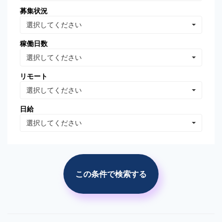
募集状況
Oracle Database
MongoDB
選択してください
Linux
AWS
稼働日数
VB.NET
VBA
選択してください
PhotoShop
Illustrator
リモート
WordPress
分析・データマイニング
選択してください
広告の運用・検証
SEO/SEM
日給
プロジェクト管理
広告(ｻｰﾁ/ターゲティング)
選択してください
広告(リターゲティング)
広告(媒体)
ソーシャルメディア運用
Web解析(アナリティクス
等)
この条件で検索する
市場調査・分析
競合調査・分析