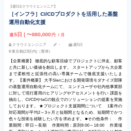
【週5日/クラウドエンジニア】
［インフラ］CI/CDプロダクトを活用した基盤
運用自動化支援
5日 | 〜880,000
週
円
/ 月
クラウドエンジニア
・
週5日
東京都(23区内)（豊洲）
【企業概要】 徹底的な顧客目線でプロジェクトに伴走、顧客
と共に新しい価値を創出します。 スタートアップから大企業
まで柔軟性と拡張性の高い専属チームで徹底支援いたしま
す。 【案件概要】 大手SIerにおける開発環境モダナイズ部隊
の基盤運用自動化チームにて、 エンドユーザや社内他事業部
に対して現行運用のヒアリングやアセスメントを行い 課題を
抽出し、CI/CDやIaCの観点でのソリューションの提案を実施
しております。 ★プロジェクト支援期間について 1案件の
対応期間が平均2～3ヶ月と短期間となるため、短期間でかつ
色々な技術を経験したい方を求めます。 ■その他条件： 作
業期間：即日～長期 作業時間：原則9:00～18:00 作業場