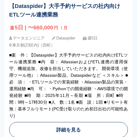
【Dataspider】大手予約サービスの社内向け
ETLツール連携業務
5日 | 〜660,000
週
円
/ 月
データエンジニア
Dataspider
週5日
東京都(23区内)（田町）
■案 件：【Dataspider】大手予約サービスの社内向けETLツ
ール連携業務 ■内 容： AtlassianおよびETL連携の運用保
守、機能追加、改修を担当していただきます。 開発環境（使
用ツール他）：Atlassian製品、Dataspiderなど ＜スキル＞ ■
必 須： ・ETLツールでの実装経験 ・Atlassian製品の実装・
運用経験 ■尚 可： ・Pythonでの開発経験 ・AWS環境での開
発経験 ■時 期：2025年11月～長期 ■場 所：田町 ■時
間：9時～17時30分 ■人 数：1名 ■面 談：1回 ■リモート有
無：基本フルリモート(PC受け取りのため初日出社の可能性あ
り)
詳細を見る