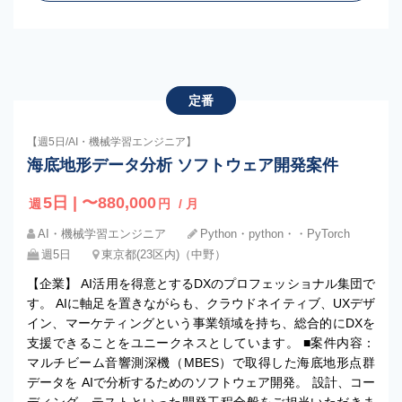
定番
【週5日/AI・機械学習エンジニア】
海底地形データ分析 ソフトウェア開発案件
5日 | 〜880,000
週
円
/ 月
AI・機械学習エンジニア
Python・python・・PyTorch
週5日
東京都(23区内)（中野）
【企業】 AI活用を得意とするDXのプロフェッショナル集団で
す。 AIに軸足を置きながらも、クラウドネイティブ、UXデザ
イン、マーケティングという事業領域を持ち、総合的にDXを
支援できることをユニークネスとしています。 ■案件内容：
マルチビーム音響測深機（MBES）で取得した海底地形点群
データを AIで分析するためのソフトウェア開発。 設計、コー