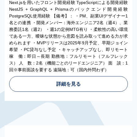
Next.jsを用いたフロント開発経験 TypeScriptによる開発経験
NestJS + GraphQL + Prismaのバックエンド開発経験
PostgreSQL使用経験 【備考】： ・PM、副業UIデザイナー1
名との連携 ・開発メンバー：海外エンジニア2名（週4）、業
務委託1名（週2） ・週1の定例MTG有り ・柔軟性の高い環境
である一方、曖昧な状態から意図を読み取って進める力が求
められます ・MVPリリースは2025年9月予定、早期ジョイン
希望 ・PC貸与なし予定 ・キャッチアップなし、即リモート
稼 働：即日～長期 勤務地：フルリモート（フルフレック
ス） 人 数：2名（機能ごとのリードエンジニア） 面 談：1
回※事前面談を要する 遠隔地：可（国内外問わず）
詳細を見る