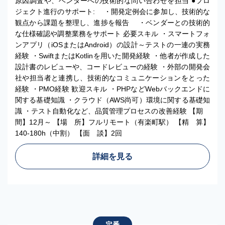
原因調査や、ベンダーへの技術的な問い合わせを担当 ●プロ
ジェクト進行のサポート: ・開発定例会に参加し、技術的な
観点から課題を整理し、進捗を報告 ・ベンダーとの技術的
な仕様確認や調整業務をサポート 必要スキル ・スマートフォ
ンアプリ（iOSまたはAndroid）の設計～テストの一連の実務
経験 ・SwiftまたはKotlinを用いた開発経験 ・他者が作成した
設計書のレビューや、コードレビューの経験 ・外部の開発会
社や担当者と連携し、技術的なコミュニケーションをとった
経験 ・PMO経験 歓迎スキル ・PHPなどWebバックエンドに
関する基礎知識 ・クラウド（AWS尚可）環境に関する基礎知
識 ・テスト自動化など、品質管理プロセスの改善経験 【期
間】12月～ 【場 所】フルリモート（有楽町駅） 【精 算】
140-180h（中割） 【面 談】2回
詳細を見る
定番