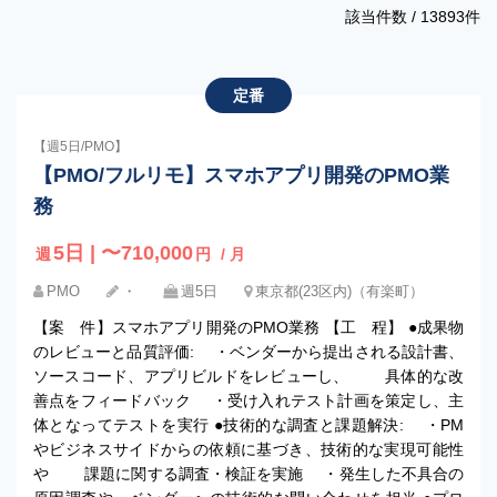
該当件数 /
13893
件
定番
【週5日/PMO】
【PMO/フルリモ】スマホアプリ開発のPMO業
務
5日 | 〜710,000
週
円
/ 月
PMO
・
週5日
東京都(23区内)（有楽町）
【案 件】スマホアプリ開発のPMO業務 【工 程】 ●成果物
のレビューと品質評価: ・ベンダーから提出される設計書、
ソースコード、アプリビルドをレビューし、 具体的な改
善点をフィードバック ・受け入れテスト計画を策定し、主
体となってテストを実行 ●技術的な調査と課題解決: ・PM
やビジネスサイドからの依頼に基づき、技術的な実現可能性
や 課題に関する調査・検証を実施 ・発生した不具合の