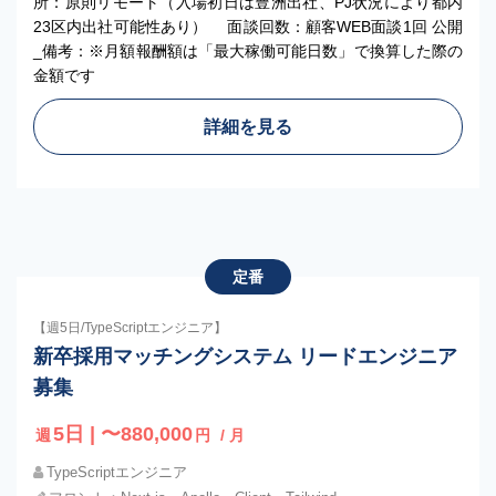
所：原則リモート（入場初日は豊洲出社、PJ状況により都内
23区内出社可能性あり） 面談回数：顧客WEB面談1回 公開
_備考：※月額報酬額は「最大稼働可能日数」で換算した際の
金額です
詳細を見る
定番
【週5日/TypeScriptエンジニア】
新卒採用マッチングシステム リードエンジニア
募集
5日 | 〜880,000
週
円
/ 月
TypeScriptエンジニア