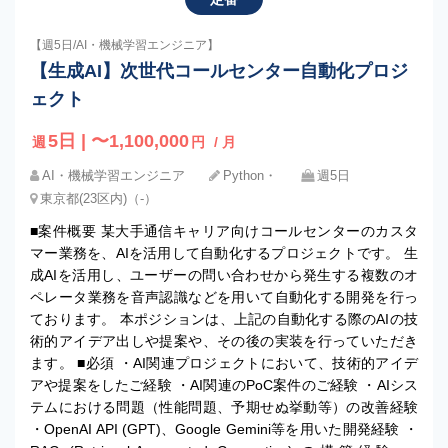
【週5日/AI・機械学習エンジニア】
【生成AI】次世代コールセンター自動化プロジ
ェクト
5日 | 〜1,100,000
週
円
/ 月
AI・機械学習エンジニア
Python・
週5日
東京都(23区内)（-）
■案件概要 某大手通信キャリア向けコールセンターのカスタ
マー業務を、AIを活用して自動化するプロジェクトです。 生
成AIを活用し、ユーザーの問い合わせから発生する複数のオ
ペレータ業務を音声認識などを用いて自動化する開発を行っ
ております。 本ポジションは、上記の自動化する際のAIの技
術的アイデア出しや提案や、その後の実装を行っていただき
ます。 ■必須 ・AI関連プロジェクトにおいて、技術的アイデ
アや提案をしたご経験 ・AI関連のPoC案件のご経験 ・AIシス
テムにおける問題（性能問題、予期せぬ挙動等）の改善経験
・OpenAI API (GPT)、Google Gemini等を用いた開発経験 ・