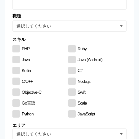
職種
選択してください
スキル
PHP
Ruby
Java
Java (Android)
Kotlin
C#
C/C++
Node.js
Objective-C
Swift
Go言語
Scala
Python
JavaScript
CSS
HTML
エリア
選択してください
MySQL
PostgreSQL