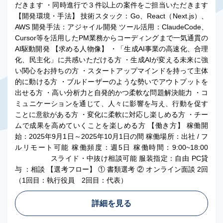
だきます ・同時進行で３件以上の案件をご担当いただきます
【開発環境・手法】 技術スタック：Go、React（Next.js）、
AWS 開発手法：アジャイル開発 ツール活用：ClaudeCode、
Cursor等を活用したPM業務からコーディングまで一気通貫の
AI駆動開発 【求める人物像】 ・「生成AI事業の高速化、合理
化、民主化」に共感いただける方 ・生成AIが変える未来に強
い関心をお持ちの方 ・スタートアップマインドを持って主体
的に動ける方 ・ブルドーザーのような勢いでアウトプットを
出せる方 ・高い分析力と自発的かつ柔軟な問題解決能力 ・コ
ミュニケーションを通じて、人々に影響を与え、行動を促す
ことに意欲がある方 ・変化に柔軟に対応し楽しめる方 ・チー
ムで成果を高めていくことを楽しめる方 【働き方】 稼働開
始：2025年9月1日～2025年10月1日の間 稼働場所：出社 / フ
ルリモート可能 稼働頻度：週5日 稼働時間：9:00~18:00
スライド・中抜け相談可能 服装指定：自由 PC貸
与 ：相談 【選考フロー】 ① 書類選考 ② オンライン面談 2回
（1回目：執行役員 2回目：代表）
詳細を見る