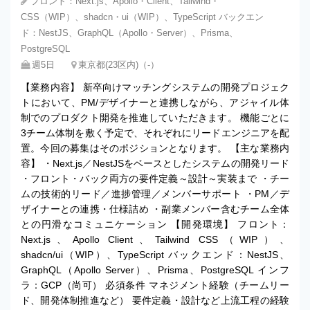
フロント：Next.js、Apollo・Client、Tailwind・
CSS（WIP）、shadcn・ui（WIP）、TypeScript バックエン
ド：NestJS、GraphQL（Apollo・Server）、Prisma、
PostgreSQL
週5日
東京都(23区内)（‐）
【業務内容】 新卒向けマッチングシステムの開発プロジェク
トにおいて、PM/デザイナーと連携しながら、アジャイル体
制でのプロダクト開発を推進していただきます。 機能ごとに
3チーム体制を敷く予定で、それぞれにリードエンジニアを配
置。今回の募集はそのポジションとなります。 【主な業務内
容】 ・Next.js／NestJSをベースとしたシステムの開発リード
・フロント・バック両方の要件定義～設計～実装まで ・チー
ムの技術的リード／進捗管理／メンバーサポート ・PM／デ
ザイナーとの連携・仕様詰め ・副業メンバー含むチーム全体
との円滑なコミュニケーション 【開発環境】 フロント：
Next.js、Apollo Client、Tailwind CSS（WIP）、
shadcn/ui（WIP）、TypeScript バックエンド：NestJS、
GraphQL（Apollo Server）、Prisma、PostgreSQL インフ
ラ：GCP（尚可） 必須条件 マネジメント経験（チームリー
ド、開発体制推進など） 要件定義・設計など上流工程の経験