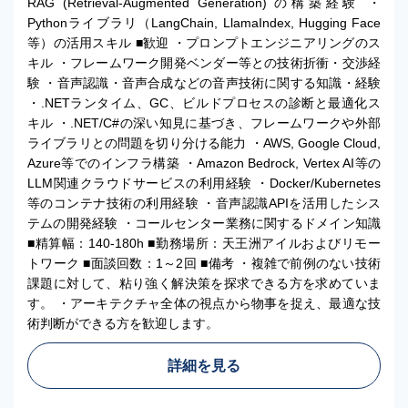
RAG (Retrieval-Augmented Generation) の構築経験 ・
Pythonライブラリ（LangChain, LlamaIndex, Hugging Face
等）の活用スキル ■歓迎 ・プロンプトエンジニアリングのス
キル ・フレームワーク開発ベンダー等との技術折衝・交渉経
験 ・音声認識・音声合成などの音声技術に関する知識・経験
・.NETランタイム、GC、ビルドプロセスの診断と最適化ス
キル ・.NET/C#の深い知見に基づき、フレームワークや外部
ライブラリとの問題を切り分ける能力 ・AWS, Google Cloud,
Azure等でのインフラ構築 ・Amazon Bedrock, Vertex AI等の
LLM関連クラウドサービスの利用経験 ・Docker/Kubernetes
等のコンテナ技術の利用経験 ・音声認識APIを活用したシス
テムの開発経験 ・コールセンター業務に関するドメイン知識
■精算幅：140-180h ■勤務場所：天王洲アイルおよびリモー
トワーク ■面談回数：1～2回 ■備考 ・複雑で前例のない技術
課題に対して、粘り強く解決策を探求できる方を求めていま
す。 ・アーキテクチャ全体の視点から物事を捉え、最適な技
術判断ができる方を歓迎します。
詳細を見る