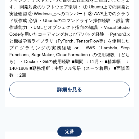
ディング、テストといった開発工程全般をご担当いただきま
す。 開発対象のソフトウェア環境： ① Ubuntu上での開発と
実証確認 ② Windows上へのコンバート ③ AWS上でのクラウ
ド版作成 必須 ・Ubuntuのコマンドライン操作経験 ・設計書
作成能力 ・UMLとオブジェクト指向の知識 ・Visual Studio
Codeを用いたコーディングおよびデバッグ経験 ・Python3.x
と機械学習ライブラリ（PyTorch, TensorFlow等）を使用した
プログラミングの実務経験 or AWS（Lambda, Step
Functions, SageMaker, CloudFormation）の使用経験 （どち
ら） ・Docker・Gitの使用経験 ■期間 ：11月～ ■精算幅 ：
140-180h ■勤務場所：中野フル常駐（スーツ着用） ■面談回
数 ：2回
詳細を見る
定番