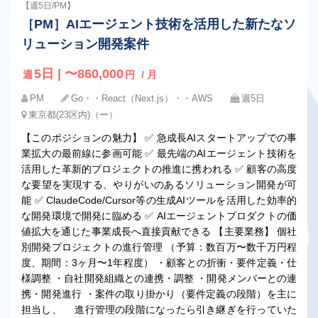
【週5日/PM】
［PM］AIエージェント技術を活用した新たなソ
リューション開発案件
5日 | 〜860,000
週
円
/ 月
PM
Go・・React（Next.js）・・AWS
週5日
東京都(23区内)（ー）
【このポジションの魅力】 ✅ 急成長AIスタートアップでの事
業拡大の最前線に参画可能 ✅ 最先端のAIエージェント技術を
活用した革新的プロジェクトの推進に携われる ✅ 顧客の高度
な要望を実現する、やりがいのあるソリューション開発が可
能 ✅ ClaudeCode/Cursor等の生成AIツールを活用した効率的
な開発環境で開発に臨める ✅ AIエージェントプロダクトの価
値拡大を通じた事業成長へ直接貢献できる 【主要業務】 個社
別開発プロジェクトの進行管理 （予算：数百万〜数千万円程
度、期間：3ヶ月〜1年程度） ・顧客との折衝・要件定義・仕
様調整 ・自社開発組織との連携・調整 ・開発メンバーとの連
携・開発進行 ・案件の取り掛かり（要件定義の段階）を主に
担当し、 進行管理の段階になったら引き継ぎを行っていた