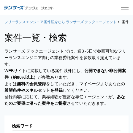
フリーランスエンジニア案件紹介なら ランサーズ テックエージェント
案件一覧
案件一
案件一覧・検索
お役立ちコンテンツ
ランサーズ テックエージェント では、週3~5日で参画可能なフリ
よくある質問
ーランスエンジニア向けの業務委託案件を多数取り揃えていま
す。
採用担当者の方はこちら
WEBサイトに掲載している案件以外にも、
公開できない非公開案
件（約80%以上）
が多数あります。
ログイン
まずは
無料の会員登録
をしていただき、マイページよりあなたの
希望条件やスキルセットを登録
してください。
会員登録
登録内容に応じて、業界経験が豊富な専任エージェントが、
あな
たのご要望に沿った案件をご提案
させていただきます。
検索ワード