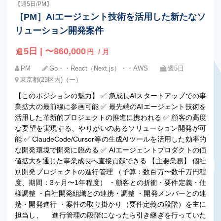
【週5日/PM】
［PM］AIエージェント技術を活用した新たなソ
リューション開発案件
5日 | 〜860,000
週
円
/ 月
PM
Go・・React（Next.js）・・AWS
週5日
東京都(23区内)（ー）
【このポジションの魅力】 ✅ 急成長AIスタートアップでの事
業拡大の最前線に参画可能 ✅ 最先端のAIエージェント技術を
活用した革新的プロジェクトの推進に携われる ✅ 顧客の高度
な要望を実現する、やりがいのあるソリューション開発が可
能 ✅ ClaudeCode/Cursor等の生成AIツールを活用した効率的
な開発環境で開発に臨める ✅ AIエージェントプロダクトの価
値拡大を通じた事業成長へ直接貢献できる 【主要業務】 個社
別開発プロジェクトの進行管理 （予算：数百万〜数千万円程
度、期間：3ヶ月〜1年程度） ・顧客との折衝・要件定義・仕
様調整 ・自社開発組織との連携・調整 ・開発メンバーとの連
携・開発進行 ・案件の取り掛かり（要件定義の段階）を主に
担当し、 進行管理の段階になったら引き継ぎを行っていた