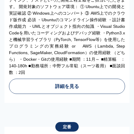
ディング、テストといった開発工程全般をご担当いただきま
す。 開発対象のソフトウェア環境： ① Ubuntu上での開発と
実証確認 ② Windows上へのコンバート ③ AWS上でのクラウ
ド版作成 必須 ・Ubuntuのコマンドライン操作経験 ・設計書
作成能力 ・UMLとオブジェクト指向の知識 ・Visual Studio
Codeを用いたコーディングおよびデバッグ経験 ・Python3.x
と機械学習ライブラリ（PyTorch, TensorFlow等）を使用した
プログラミングの実務経験 or AWS（Lambda, Step
Functions, SageMaker, CloudFormation）の使用経験 （どち
ら） ・Docker・Gitの使用経験 ■期間 ：11月～ ■精算幅 ：
140-180h ■勤務場所：中野フル常駐（スーツ着用） ■面談回
数 ：2回
詳細を見る
定番