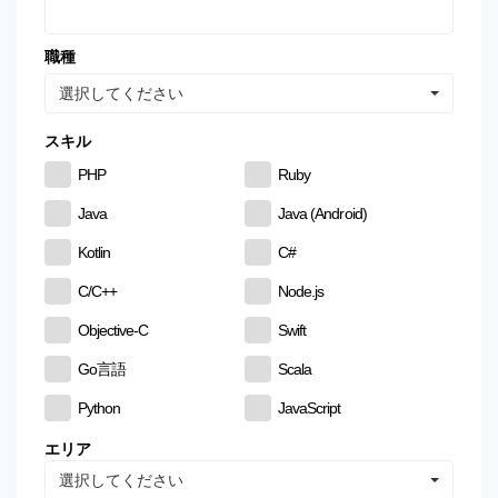
職種
選択してください
スキル
PHP
Ruby
Java
Java (Android)
Kotlin
C#
C/C++
Node.js
Objective-C
Swift
Go言語
Scala
Python
JavaScript
CSS
HTML
エリア
選択してください
MySQL
PostgreSQL