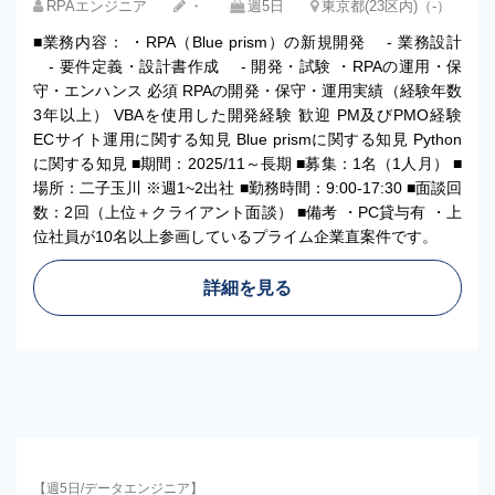
RPAエンジニア
・
週5日
東京都(23区内)（-）
■業務内容： ・RPA（Blue prism）の新規開発 - 業務設計
- 要件定義・設計書作成 - 開発・試験 ・RPAの運用・保
守・エンハンス 必須 RPAの開発・保守・運用実績（経験年数
3年以上） VBAを使用した開発経験 歓迎 PM及びPMO経験
ECサイト運用に関する知見 Blue prismに関する知見 Python
に関する知見 ■期間：2025/11～長期 ■募集：1名（1人月） ■
場所：二子玉川 ※週1~2出社 ■勤務時間：9:00-17:30 ■面談回
数：2回（上位＋クライアント面談） ■備考 ・PC貸与有 ・上
位社員が10名以上参画しているプライム企業直案件です。
詳細を見る
【週5日/データエンジニア】