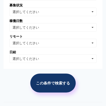
募集状況
Oracle Database
MongoDB
選択してください
Linux
AWS
稼働日数
VB.NET
VBA
選択してください
PhotoShop
Illustrator
リモート
WordPress
分析・データマイニング
選択してください
広告の運用・検証
SEO/SEM
日給
プロジェクト管理
広告(ｻｰﾁ/ターゲティング)
選択してください
広告(リターゲティング)
広告(媒体)
ソーシャルメディア運用
Web解析(アナリティクス
等)
この条件で検索する
市場調査・分析
競合調査・分析