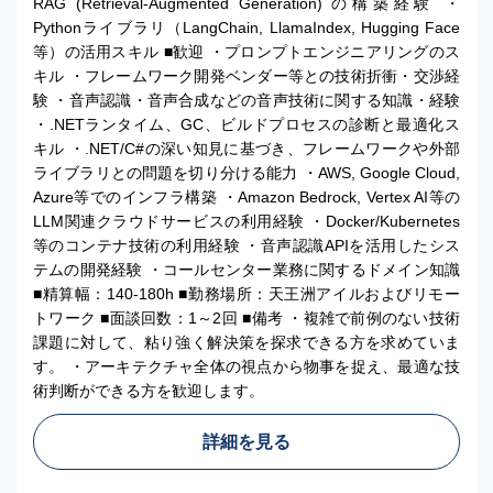
RAG (Retrieval-Augmented Generation) の構築経験 ・
Pythonライブラリ（LangChain, LlamaIndex, Hugging Face
等）の活用スキル ■歓迎 ・プロンプトエンジニアリングのス
キル ・フレームワーク開発ベンダー等との技術折衝・交渉経
験 ・音声認識・音声合成などの音声技術に関する知識・経験
・.NETランタイム、GC、ビルドプロセスの診断と最適化ス
キル ・.NET/C#の深い知見に基づき、フレームワークや外部
ライブラリとの問題を切り分ける能力 ・AWS, Google Cloud,
Azure等でのインフラ構築 ・Amazon Bedrock, Vertex AI等の
LLM関連クラウドサービスの利用経験 ・Docker/Kubernetes
等のコンテナ技術の利用経験 ・音声認識APIを活用したシス
テムの開発経験 ・コールセンター業務に関するドメイン知識
■精算幅：140-180h ■勤務場所：天王洲アイルおよびリモー
トワーク ■面談回数：1～2回 ■備考 ・複雑で前例のない技術
課題に対して、粘り強く解決策を探求できる方を求めていま
す。 ・アーキテクチャ全体の視点から物事を捉え、最適な技
術判断ができる方を歓迎します。
詳細を見る