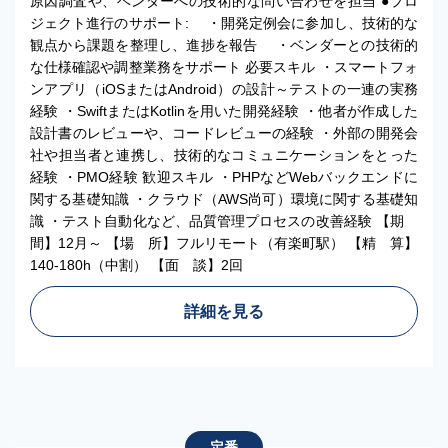
原因調査や、ベンダーへの技術的な問い合わせを担当 ●プロ
ジェクト進行のサポート: ・開発定例会に参加し、技術的な
観点から課題を整理し、進捗を報告 ・ベンダーとの技術的
な仕様確認や調整業務をサポート 必要スキル ・スマートフォ
ンアプリ（iOSまたはAndroid）の設計～テストの一連の実務
経験 ・SwiftまたはKotlinを用いた開発経験 ・他者が作成した
設計書のレビューや、コードレビューの経験 ・外部の開発会
社や担当者と連携し、技術的なコミュニケーションをとった
経験 ・PMO経験 歓迎スキル ・PHPなどWebバックエンドに
関する基礎知識 ・クラウド（AWS尚可）環境に関する基礎知
識 ・テスト自動化など、品質管理プロセスの改善経験 【期
間】12月～ 【場 所】フルリモート（有楽町駅） 【精 算】
140-180h（中割） 【面 談】2回
詳細を見る
定番