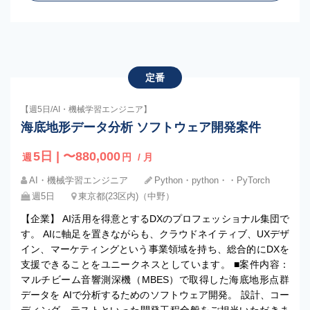
定番
【週5日/AI・機械学習エンジニア】
海底地形データ分析 ソフトウェア開発案件
5日 | 〜880,000
週
円
/ 月
AI・機械学習エンジニア
Python・python・・PyTorch
週5日
東京都(23区内)（中野）
【企業】 AI活用を得意とするDXのプロフェッショナル集団で
す。 AIに軸足を置きながらも、クラウドネイティブ、UXデザ
イン、マーケティングという事業領域を持ち、総合的にDXを
支援できることをユニークネスとしています。 ■案件内容：
マルチビーム音響測深機（MBES）で取得した海底地形点群
データを AIで分析するためのソフトウェア開発。 設計、コー