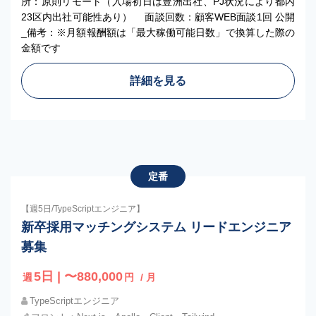
所：原則リモート（入場初日は豊洲出社、PJ状況により都内
23区内出社可能性あり） 面談回数：顧客WEB面談1回 公開
_備考：※月額報酬額は「最大稼働可能日数」で換算した際の
金額です
詳細を見る
定番
【週5日/TypeScriptエンジニア】
新卒採用マッチングシステム リードエンジニア
募集
5日 | 〜880,000
週
円
/ 月
TypeScriptエンジニア