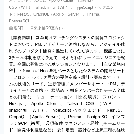
フロント：Next.js、Apollo・Client、Tailwind・
CSS（WIP）、shadcn・ui（WIP）、TypeScript バックエン
ド：NestJS、GraphQL（Apollo・Server）、Prisma、
PostgreSQL
週5日
東京都(23区内)（‐）
【業務内容】 新卒向けマッチングシステムの開発プロジェク
トにおいて、PM/デザイナーと連携しながら、アジャイル体
制でのプロダクト開発を推進していただきます。 機能ごとに
3チーム体制を敷く予定で、それぞれにリードエンジニアを配
置。今回の募集はそのポジションとなります。 【主な業務内
容】 ・Next.js／NestJSをベースとしたシステムの開発リード
・フロント・バック両方の要件定義～設計～実装まで ・チー
ムの技術的リード／進捗管理／メンバーサポート ・PM／デ
ザイナーとの連携・仕様詰め ・副業メンバー含むチーム全体
との円滑なコミュニケーション 【開発環境】 フロント：
Next.js、Apollo Client、Tailwind CSS（WIP）、
shadcn/ui（WIP）、TypeScript バックエンド：NestJS、
GraphQL（Apollo Server）、Prisma、PostgreSQL インフ
ラ：GCP（尚可） 必須条件 マネジメント経験（チームリー
ド、開発体制推進など） 要件定義・設計など上流工程の経験