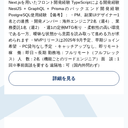
Next.jsを用いたフロント開発経験 TypeScriptによる開発経験
NestJS + GraphQL + Prismaのバックエンド開発経験
PostgreSQL使用経験 【備考】： ・PM、副業UIデザイナー1
名との連携 ・開発メンバー：海外エンジニア2名（週4）、業
務委託1名（週2） ・週1の定例MTG有り ・柔軟性の高い環境
である一方、曖昧な状態から意図を読み取って進める力が求
められます ・MVPリリースは2025年9月予定、早期ジョイン
希望 ・PC貸与なし予定 ・キャッチアップなし、即リモート
稼 働：即日～長期 勤務地：フルリモート（フルフレック
ス） 人 数：2名（機能ごとのリードエンジニア） 面 談：1
回※事前面談を要する 遠隔地：可（国内外問わず）
詳細を見る