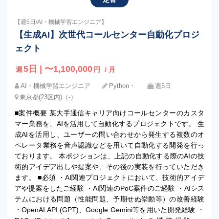
【週5日/AI・機械学習エンジニア】
【生成AI】次世代コールセンター自動化プロジ
ェクト
5日 | 〜1,100,000
週
円
/ 月
AI・機械学習エンジニア
Python・
週5日
東京都(23区内)（-）
■案件概要 某大手通信キャリア向けコールセンターのカスタ
マー業務を、AIを活用して自動化するプロジェクトです。 生
成AIを活用し、ユーザーの問い合わせから発生する複数のオ
ペレータ業務を音声認識などを用いて自動化する開発を行っ
ております。 本ポジションは、上記の自動化する際のAIの技
術的アイデア出しや提案や、その後の実装を行っていただき
ます。 ■必須 ・AI関連プロジェクトにおいて、技術的アイデ
アや提案をしたご経験 ・AI関連のPoC案件のご経験 ・AIシス
テムにおける問題（性能問題、予期せぬ挙動等）の改善経験
・OpenAI API (GPT)、Google Gemini等を用いた開発経験 ・