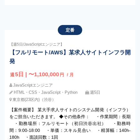
定番
【週5日/JavaScriptエンジニア】
【フルリモート/AWS】某求人サイトインフラ開
発
5日 | 〜1,100,000
週
円
/ 月
JavaScriptエンジニア
HTML・CSS・JavaScript・Python
週5日
東京都(23区内)（渋谷）
【案件概要】 某大手求人サイトのシステム開発（インフラ）
をご担当いただきます。 ◆その他条件： ・作業期間：長期
・勤務場所：フルリモート（初日渋谷出社） ・勤務時
間：9:00-18:00 ・単価：スキル見合い ・精算幅：140h-
180h ・面談回数：1回