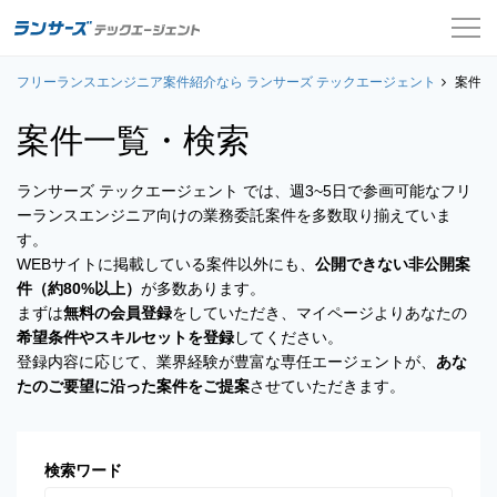
フリーランスエンジニア案件紹介なら ランサーズ テックエージェント
案件一覧
案件一
案件一覧・検索
お役立ちコンテンツ
ランサーズ テックエージェント では、週3~5日で参画可能なフリ
よくある質問
ーランスエンジニア向けの業務委託案件を多数取り揃えていま
す。
採用担当者の方はこちら
WEBサイトに掲載している案件以外にも、
公開できない非公開案
件（約80%以上）
が多数あります。
ログイン
まずは
無料の会員登録
をしていただき、マイページよりあなたの
希望条件やスキルセットを登録
してください。
会員登録
登録内容に応じて、業界経験が豊富な専任エージェントが、
あな
たのご要望に沿った案件をご提案
させていただきます。
検索ワード