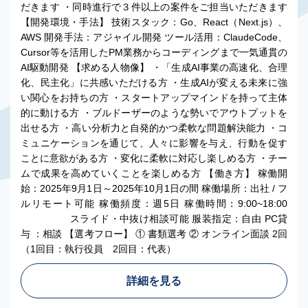
だきます ・同時進行で３件以上の案件をご担当いただきます
【開発環境・手法】 技術スタック：Go、React（Next.js）、
AWS 開発手法：アジャイル開発 ツール活用：ClaudeCode、
Cursor等を活用したPM業務からコーディングまで一気通貫の
AI駆動開発 【求める人物像】 ・「生成AI事業の高速化、合理
化、民主化」に共感いただける方 ・生成AIが変える未来に強
い関心をお持ちの方 ・スタートアップマインドを持って主体
的に動ける方 ・ブルドーザーのような勢いでアウトプットを
出せる方 ・高い分析力と自発的かつ柔軟な問題解決能力 ・コ
ミュニケーションを通じて、人々に影響を与え、行動を促す
ことに意欲がある方 ・変化に柔軟に対応し楽しめる方 ・チー
ムで成果を高めていくことを楽しめる方 【働き方】 稼働開
始：2025年9月1日～2025年10月1日の間 稼働場所：出社 / フ
ルリモート可能 稼働頻度：週5日 稼働時間：9:00~18:00
スライド・中抜け相談可能 服装指定：自由 PC貸
与 ：相談 【選考フロー】 ① 書類選考 ② オンライン面談 2回
（1回目：執行役員 2回目：代表）
詳細を見る