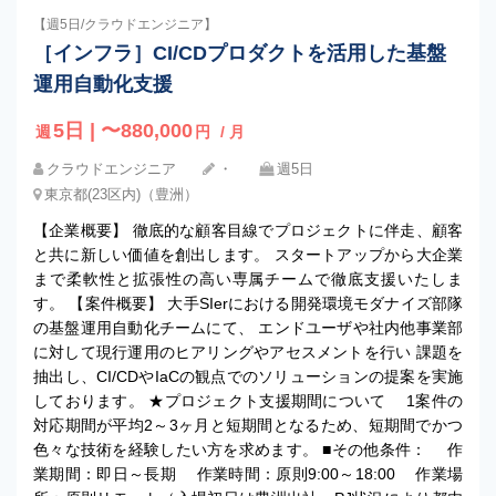
【週5日/クラウドエンジニア】
［インフラ］CI/CDプロダクトを活用した基盤
運用自動化支援
5日 | 〜880,000
週
円
/ 月
クラウドエンジニア
・
週5日
東京都(23区内)（豊洲）
【企業概要】 徹底的な顧客目線でプロジェクトに伴走、顧客
と共に新しい価値を創出します。 スタートアップから大企業
まで柔軟性と拡張性の高い専属チームで徹底支援いたしま
す。 【案件概要】 大手SIerにおける開発環境モダナイズ部隊
の基盤運用自動化チームにて、 エンドユーザや社内他事業部
に対して現行運用のヒアリングやアセスメントを行い 課題を
抽出し、CI/CDやIaCの観点でのソリューションの提案を実施
しております。 ★プロジェクト支援期間について 1案件の
対応期間が平均2～3ヶ月と短期間となるため、短期間でかつ
色々な技術を経験したい方を求めます。 ■その他条件： 作
業期間：即日～長期 作業時間：原則9:00～18:00 作業場