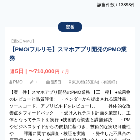
該当件数 /
13893
件
定番
【週5日/PMO】
【PMO/フルリモ】スマホアプリ開発のPMO業
務
5日 | 〜710,000
週
円
/ 月
PMO
・
週5日
東京都(23区内)（有楽町）
【案 件】スマホアプリ開発のPMO業務 【工 程】 ●成果物
のレビューと品質評価: ・ベンダーから提出される設計書、
ソースコード、アプリビルドをレビューし、 具体的な改
善点をフィードバック ・受け入れテスト計画を策定し、主
体となってテストを実行 ●技術的な調査と課題解決: ・PM
やビジネスサイドからの依頼に基づき、技術的な実現可能性
や 課題に関する調査・検証を実施 ・発生した不具合の