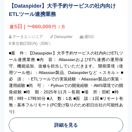
【Dataspider】大手予約サービスの社内向け
ETLツール連携業務
5日 | 〜660,000
週
円
/ 月
データエンジニア
Dataspider
週5日
東京都(23区内)（田町）
■案 件：【Dataspider】大手予約サービスの社内向けETLツ
ール連携業務 ■内 容： AtlassianおよびETL連携の運用保
守、機能追加、改修を担当していただきます。 開発環境（使
用ツール他）：Atlassian製品、Dataspiderなど ＜スキル＞ ■
必 須： ・ETLツールでの実装経験 ・Atlassian製品の実装・
運用経験 ■尚 可： ・Pythonでの開発経験 ・AWS環境での開
発経験 ■時 期：2025年11月～長期 ■場 所：田町 ■時
間：9時～17時30分 ■人 数：1名 ■面 談：1回 ■リモート有
無：基本フルリモート(PC受け取りのため初日出社の可能性あ
り)
詳細を見る