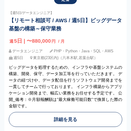
【週5日/データエンジニア】
【リモート相談可 / AWS / 週5日】ビッグデータ
基盤の構築～保守業務
5日 | 〜880,000
週
円
/ 月
データエンジニア
PHP・Python・Java・SQL・AWS
週5日
東京都(23区内)（六本木駅,若葉台駅）
ビッグデータを処理するための、インフラや基盤システムの
構築、開発、保守、データ加工等を行っていただきます。 デ
ータの紐づけや、データ配信を行うソフトウェア開発までを
一貫してチームで行っております。 インフラ構築からアプリ
ケーション開発まで、幅広い業務をお任せする予定です。 公
開_備考：※月額報酬額は”最大稼働可能日数”で換算した際の
金額です。
詳細を見る