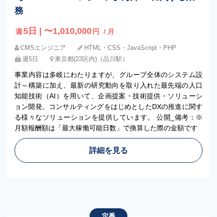
務
5日 | 〜1,010,000
週
円
/ 月
CMSエンジニア
HTML・CSS・JavaScript・PHP
週5日
東京都(23区内)（品川駅）
事業内容は多岐にわたりますが、グループ全体のシステム設
計～構築に加え、最新の研究動向を取り入れた最先端の人口
知能技術（AI）を用いて、企画提案・技術提供・ソリューシ
ョン開発、コンサルティングをはじめとしたDXの推進に関す
る様々なソリューションを提供しています。 公開_備考：※
月額報酬額は「最大稼働可能日数」で換算した際の金額です
詳細を見る
定番