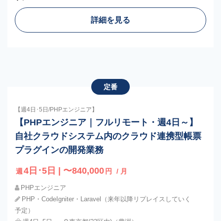
詳細を見る
定番
【週4日･5日/PHPエンジニア】
【PHPエンジニア｜フルリモート・週4日～】
自社クラウドシステム内のクラウド連携型帳票
プラグインの開発業務
4日･5日 | 〜840,000
週
円
/ 月
PHPエンジニア
PHP・CodeIgniter・Laravel（来年以降リプレイスしていく
予定）