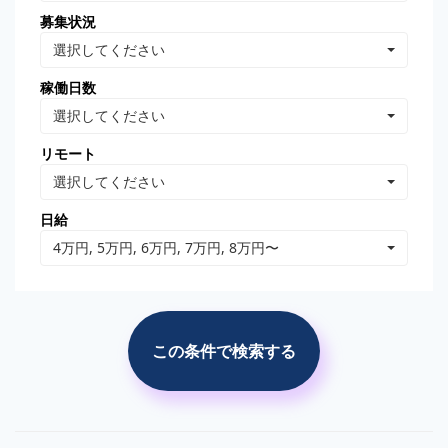
募集状況
Oracle Database
MongoDB
選択してください
Linux
AWS
稼働日数
VB.NET
VBA
選択してください
PhotoShop
Illustrator
リモート
WordPress
分析・データマイニング
選択してください
広告の運用・検証
SEO/SEM
日給
プロジェクト管理
広告(ｻｰﾁ/ターゲティング)
4万円, 5万円, 6万円, 7万円, 8万円〜
広告(リターゲティング)
広告(媒体)
ソーシャルメディア運用
Web解析(アナリティクス
等)
この条件で検索する
市場調査・分析
競合調査・分析