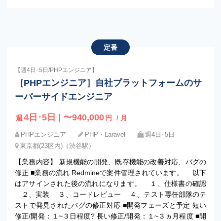
定番
【週4日･5日/PHPエンジニア】
［PHPエンジニア］自社プラットフォームのサ
ーバーサイドエンジニア
4日･5日 | 〜940,000
週
円
/ 月
PHPエンジニア
PHP・Laravel
週4日･5日
東京都(23区内)（渋谷駅）
【業務内容】 新規機能の開発、既存機能の改善対応、バグの
修正 ■業務の流れ Redmineで案件管理されています。 以下
はアサインされた後の流れになります。 １、仕様書の確認
２、実装 ３、コードレビュー ４、テスト専任部隊のテ
ストで発見されたバグの修正対応 ■開発フェーズと予定 短い
修正/開発：１~３日程度? 長い修正/開発：１~３ヵ月程度 ■開