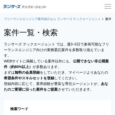
フリーランスエンジニア案件紹介なら ランサーズ テックエージェント
案件一覧
案件一
案件一覧・検索
お役立ちコンテンツ
ランサーズ テックエージェント では、週3~5日で参画可能なフリ
よくある質問
ーランスエンジニア向けの業務委託案件を多数取り揃えていま
す。
採用担当者の方はこちら
WEBサイトに掲載している案件以外にも、
公開できない非公開案
件（約80%以上）
が多数あります。
ログイン
まずは
無料の会員登録
をしていただき、マイページよりあなたの
希望条件やスキルセットを登録
してください。
会員登録
登録内容に応じて、業界経験が豊富な専任エージェントが、
あな
たのご要望に沿った案件をご提案
させていただきます。
検索ワード