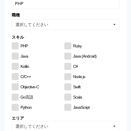
職種
選択してください
スキル
PHP
Ruby
Java
Java (Android)
Kotlin
C#
C/C++
Node.js
Objective-C
Swift
Go言語
Scala
Python
JavaScript
CSS
HTML
エリア
選択してください
MySQL
PostgreSQL