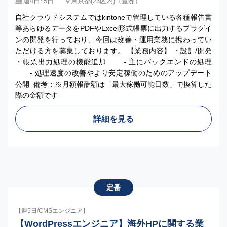
週4日･5日
東京都(23区内)（豊洲）
自社クラウドシステムではkintoneで管理している各種報告書
等あらゆるデータをPDFやExcel形式帳票に出力するプラグイ
ンの開発を行っており、今回は改善・運用業務に携わってい
ただける方を募集しております。 【業務内容】 ・設計/開発
・帳票出力処理の機能追加 - 主にバックエンドの処理
- 処理速度の改善やより安定稼働のためのアップデート
公開_備考：※月額報酬額は「最大稼働可能日数」で換算した
際の金額です
詳細を見る
定番
【週5日/CMSエンジニア】
【WordPressエンジニア】海外HPに関する業