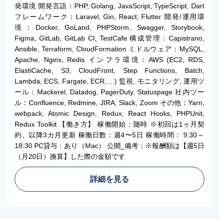
発環境 開発言語：PHP, Golang, JavaScript, TypeScript, Dart
フレームワーク：Laravel, Gin, React, Flutter 開発/運用環
境：Docker, GoLand, PHPStorm, Swagger, Storybook,
Figma, GitLab, GitLab CI, TestCafe 構成管理：Capistrano,
Ansible, Terraform, CloudFormation ミドルウェア：MySQL,
Apache, Nginx, Redis インフラ環境：AWS (EC2, RDS,
ElastiCache, S3, CloudFront, Step Functions, Batch,
Lambda, ECS, Fargate, ECR, ...) 監視, モニタリング, 運用ツ
ール：Mackerel, Datadog, PagerDuty, Statuspage 社内ツー
ル：Confluence, Redmine, JIRA, Slack, Zoom その他：Yarn,
webpack, Atomic Design, Redux, React Hooks, PHPUnit,
Redux Toolkit 【働き方】 稼働開始：随時 ※初回は1ヶ月契
約、以降3カ月更新 稼働日数：週4〜5日 稼働時間： 9:30～
18:30 PC貸与：あり（Mac） 公開_備考：※報酬額は【週5日
（月20日）換算】した際の金額です
詳細を見る