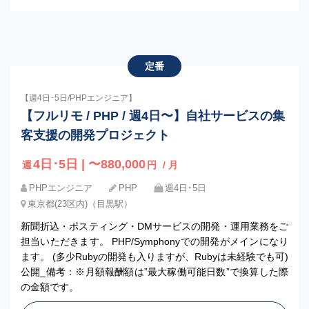
定番
【週4日･5日/PHPエンジニア】
【フルリモ / PHP / 週4日〜】自社サービスの集
客支援の開発プロジェクト
4日･5日 | 〜880,000
週
円
/ 月
PHPエンジニア
PHP
週4日･5日
東京都(23区内)（目黒駅）
新聞折込・ポスティング・DMサービスの開発・運用業務をご
担当いただきます。 PHP/Symphonyでの開発がメインになり
ます。 (多少Rubyの開発も入りますが、Rubyは未経験でも可)
公開_備考：※月額報酬額は”最大稼働可能日数”で換算した際
の金額です。