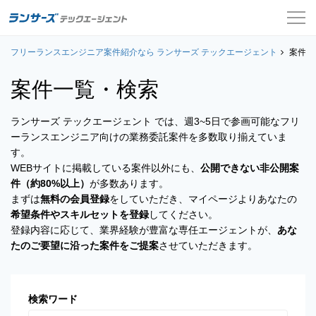
フリーランスエンジニア案件紹介なら ランサーズ テックエージェント
案件一覧
案件一
案件一覧・検索
お役立ちコンテンツ
ランサーズ テックエージェント では、週3~5日で参画可能なフリ
よくある質問
ーランスエンジニア向けの業務委託案件を多数取り揃えていま
す。
採用担当者の方はこちら
WEBサイトに掲載している案件以外にも、
公開できない非公開案
件（約80%以上）
が多数あります。
ログイン
まずは
無料の会員登録
をしていただき、マイページよりあなたの
希望条件やスキルセットを登録
してください。
会員登録
登録内容に応じて、業界経験が豊富な専任エージェントが、
あな
たのご要望に沿った案件をご提案
させていただきます。
検索ワード