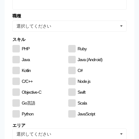
職種
選択してください
スキル
PHP
Ruby
Java
Java (Android)
Kotlin
C#
C/C++
Node.js
Objective-C
Swift
Go言語
Scala
Python
JavaScript
CSS
HTML
エリア
選択してください
MySQL
PostgreSQL