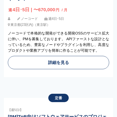
4日･5日 | 〜670,000
週
円
/ 月
ノーコード
週4日･5日
東京都(23区内)（東京駅）
ノーコードで本格的な開発ができる開発OSSのサービス拡大
に伴い、PMを募集しております。 APIファーストな設計とな
っているため、豊富なノードやプラグインを利用し、高度な
プロダクトや業務アプリを簡単に作ることが可能です。
詳細を見る
定番
【週5日/】
[PM]ToB向けソフトウェアサービスのプロジェ