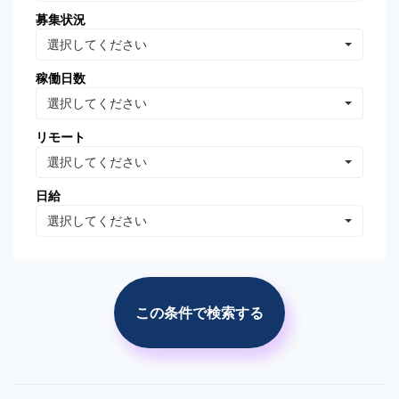
募集状況
Oracle Database
MongoDB
選択してください
Linux
AWS
稼働日数
VB.NET
VBA
選択してください
PhotoShop
Illustrator
リモート
WordPress
分析・データマイニング
選択してください
広告の運用・検証
SEO/SEM
日給
プロジェクト管理
広告(ｻｰﾁ/ターゲティング)
選択してください
広告(リターゲティング)
広告(媒体)
ソーシャルメディア運用
Web解析(アナリティクス
等)
この条件で検索する
市場調査・分析
競合調査・分析