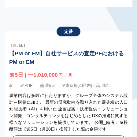
定番
【週5日/】
【PM or EM】自社サービスの査定PFにおける
PM or EM
5日 | 〜1,010,000
週
円
/ 月
PHP
週5日
東京都(23区内)（品川駅）
事業内容は多岐にわたりますが、グループ全体のシステム設
計～構築に加え、 最新の研究動向を取り入れた最先端の人口
知能技術（AI）を用いた 企画提案・技術提供・ソリューショ
ン開発、コンサルティングをはじめとした DXの推進に関する
様々なソリューションを提供しています。 公開_備考：※報
酬額は【週5日（月20日）換算】した際の金額です