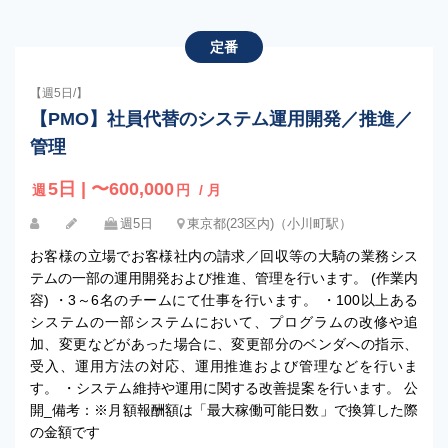
定番
【週5日/】
【PMO】社員代替のシステム運用開発／推進／
管理
5日 | 〜600,000
週
円
/ 月
週5日
東京都(23区内)（小川町駅）
お客様の立場でお客様社内の請求／回収等の大騎の業務シス
テムの一部の運用開発および推進、管理を行います。 (作業内
容) ・3～6名のチームにて仕事を行います。 ・100以上ある
システムの一部システムにおいて、プログラムの改修や追
加、変更などがあった場合に、変更部分のベンダへの指示、
受入、運用方法の対応、運用推進および管理などを行いま
す。 ・システム維持や運用に関する改善提案を行います。 公
開_備考：※月額報酬額は「最大稼働可能日数」で換算した際
の金額です