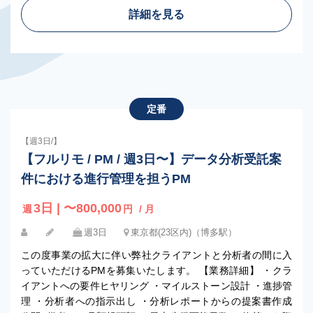
詳細を見る
定番
【週3日/】
【フルリモ / PM / 週3日〜】データ分析受託案
件における進行管理を担うPM
3日 | 〜800,000
週
円
/ 月
週3日
東京都(23区内)（博多駅）
この度事業の拡大に伴い弊社クライアントと分析者の間に入
っていただけるPMを募集いたします。 【業務詳細】 ・クラ
イアントへの要件ヒヤリング ・マイルストーン設計 ・進捗管
理 ・分析者への指示出し ・分析レポートからの提案書作成