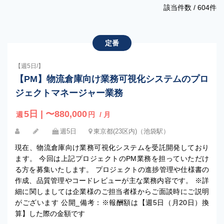
該当件数 /
604
件
定番
【週5日/】
【PM】物流倉庫向け業務可視化システムのプロ
ジェクトマネージャー業務
5日 | 〜880,000
週
円
/ 月
週5日
東京都(23区内)（池袋駅）
現在、物流倉庫向け業務可視化システムを受託開発しており
ます。 今回は上記プロジェクトのPM業務を担っていただけ
る方を募集いたします。 プロジェクトの進捗管理や仕様書の
作成、品質管理やコードレビューが主な業務内容です。 ※詳
細に関しましては企業様のご担当者様からご面談時にご説明
がございます 公開_備考：※報酬額は【週5日（月20日）換
算】した際の金額です