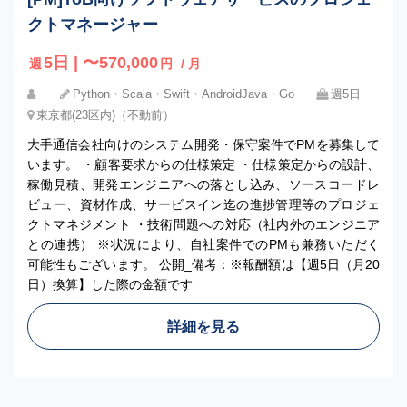
クトマネージャー
5日 | 〜570,000
週
円
/ 月
Python・Scala・Swift・AndroidJava・Go
週5日
東京都(23区内)（不動前）
大手通信会社向けのシステム開発・保守案件でPMを募集して
います。 ・顧客要求からの仕様策定 ・仕様策定からの設計、
稼働見積、開発エンジニアへの落とし込み、ソースコードレ
ビュー、資材作成、サービスイン迄の進捗管理等のプロジェ
クトマネジメント ・技術問題への対応（社内外のエンジニア
との連携） ※状況により、自社案件でのPMも兼務いただく
可能性もございます。 公開_備考：※報酬額は【週5日（月20
日）換算】した際の金額です
詳細を見る