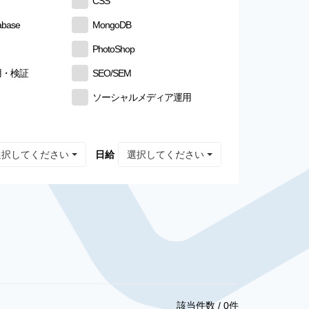
CSS
abase
MongoDB
PhotoShop
用・検証
SEO/SEM
ソーシャルメディア運用
選択してください
選択してください
日給
該当件数 /
0
件