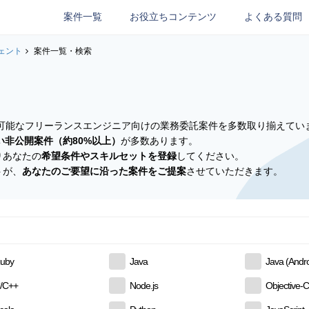
案件一覧
お役立ちコンテンツ
よくある質問
ェント
案件一覧・検索
参画可能なフリーランスエンジニア向けの業務委託案件を多数取り揃えてい
い非公開案件（約80%以上）
が多数あります。
りあなたの
希望条件やスキルセットを登録
してください。
トが、
あなたのご要望に沿った案件をご提案
させていただきます。
uby
Java
Java (Andro
/C++
Node.js
Objective-