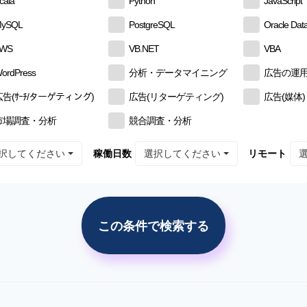
cala
Python
JavaScript
ySQL
PostgreSQL
Oracle Dat
AWS
VB.NET
VBA
ordPress
分析・データマイニング
広告の運
広告(ｻｰﾁ/ターゲティング)
広告(リターゲティング)
広告(媒体)
市場調査・分析
競合調査・分析
択してください
選択してください
稼働日数
リモート
この条件で検索する