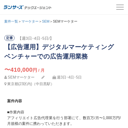
案件一覧
案件一覧
＞
マーケター
＞
SEM
＞SEMマーケター
お役立ちコンテンツ
【週3日･4日･5日/】
定番
氏名
必須
【広告運用】デジタルマーケティング
よくある質問
メールアドレス
ベンチャーでの広告運用業務
採用担当者の方はこちら
カナ
必須
〜410,000
円
/ 月
パスワード
SEMマーケター
ログイン
週3日･4日･5日
東京都(23区内)（中目黒駅）
メールアドレス
必須
会員登録
案件内容
ログインして応募する
電話番号
必須
■作業内容
アフィリエイト広告代理業を行う部署にて、数百万/月〜1,000万円/
月規模の案件に携わっていただきます。
パスワードを忘れた方はこちら