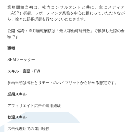
生年月日
必須
業務開始当初は、社内コンサルタントと共に、主にメディア
（ASP）折衝、レポーティング業務を中心に携わっていただきなが
まだアカウントをお持ちでない方はこちら
ら、徐々に顧客折衝も行なっていただきます。
アカウントを新規作成する
公開_備考：※月額報酬額は「最大稼働可能日数」で換算した際の金
パスワード
必須
額です
職種
10〜20文字（大小英字、数字、記号それぞれ1文字以上）
SEMマーケター
同意事項
スキル・言語・FW
プライバシーポリシー・個人情報の取扱い
に同意
する
参画当初は出社とリモートのハイブリットから始める想定です。
必須スキル
アフィリエイト広告の運用経験
歓迎スキル
広告代理店での運用経験