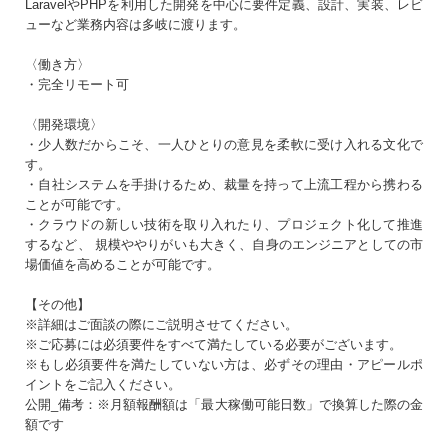
LaravelやPHPを利用した開発を中心に要件定義、設計、実装、レビ
生年月日
必須
ューなど業務内容は多岐に渡ります。
まだアカウントをお持ちでない方はこちら
〈働き方〉
・完全リモート可
アカウントを新規作成する
パスワード
必須
〈開発環境〉
・少人数だからこそ、一人ひとりの意見を柔軟に受け入れる文化で
す。
・自社システムを手掛けるため、裁量を持って上流工程から携わる
10〜20文字（大小英字、数字、記号それぞれ1文字以上）
ことが可能です。
同意事項
・クラウドの新しい技術を取り入れたり、プロジェクト化して推進
するなど、 規模ややりがいも大きく、自身のエンジニアとしての市
プライバシーポリシー・個人情報の取扱い
に同意
場価値を高めることが可能です。
する
【その他】
※詳細はご面談の際にご説明させてください。
※ご応募には必須要件をすべて満たしている必要がございます。
※もし必須要件を満たしていない方は、必ずその理由・アピールポ
イントをご記入ください。
公開_備考：※月額報酬額は「最大稼働可能日数」で換算した際の金
額です