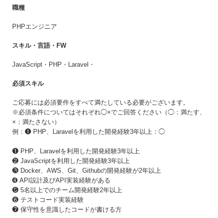
会員登録する
職種
PHPエンジニア
すでに登録済みの方はログイン
スキル・言語・FW
JavaScript・PHP・Laravel・
必須スキル
ご応募には必須要件をすべて満たしている必要がございます。
※必須条件についてはそれぞれ◯×でご回答ください（◯：満たす、
×：満たさない）
例：❶ PHP、Laravelを利用した開発経験3年以上：◯
❶ PHP、Laravelを利用した開発経験3年以上
❷ JavaScriptを利用した開発経験3年以上
❸ Docker、AWS、Git、Githubの開発経験が2年以上
➍ API設計及びAPI実装経験がある
❺ 5名以上でのチーム開発経験2年以上
❻ テストコード実装経験
❼ 保守性を意識したコードが書ける方