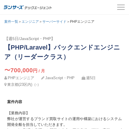
案件一覧
案件一覧
＞
エンジニア
＞
サーバーサイド
＞PHPエンジニア
お役立ちコンテンツ
【週5日/JavaScript・PHP】
氏名
必須
【PHP/Laravel】バックエンドエンジニ
よくある質問
メールアドレス
ア（リーダークラス）
採用担当者の方はこちら
カナ
必須
〜700,000
円
/ 月
パスワード
PHPエンジニア
JavaScript・PHP
ログイン
週5日
東京都(23区内)（-）
メールアドレス
必須
会員登録
案件内容
ログインして応募する
電話番号
必須
【業務内容】
弊社が運営するブランド買取サイトの運用や構築におけるシステム
開発全般を担当していただきます。
パスワードを忘れた方はこちら