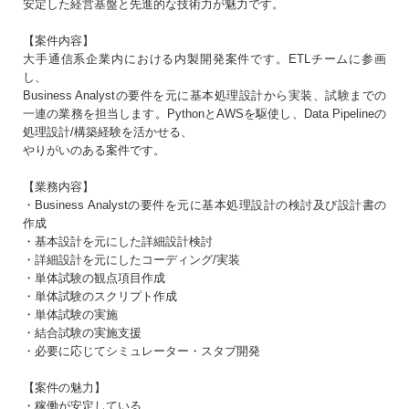
安定した経営基盤と先進的な技術力が魅力です。
生年月日
必須
【案件内容】
まだアカウントをお持ちでない方はこちら
大手通信系企業内における内製開発案件です。ETLチームに参画
し、
アカウントを新規作成する
Business Analystの要件を元に基本処理設計から実装、試験までの
パスワード
必須
一連の業務を担当します。PythonとAWSを駆使し、Data Pipelineの
処理設計/構築経験を活かせる、
やりがいのある案件です。
10〜20文字（大小英字、数字、記号それぞれ1文字以上）
【業務内容】
同意事項
・Business Analystの要件を元に基本処理設計の検討及び設計書の
作成
プライバシーポリシー・個人情報の取扱い
に同意
・基本設計を元にした詳細設計検討
する
・詳細設計を元にしたコーディング/実装
・単体試験の観点項目作成
・単体試験のスクリプト作成
・単体試験の実施
・結合試験の実施支援
・必要に応じてシミュレーター・スタブ開発
【案件の魅力】
・稼働が安定している