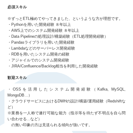
必須スキル
※ずっとETL極めてやってきました、というような方が理想です。
・Pythonを用いた開発経験 ８年以上
・AWS上でのシステム開発経験 ８年以上
・Data Pipelineの処理設計/構築経験（ETL処理開発経験）
・Pandasライブラリを用いた開発経験
・Lambdaなどのサーバーレス開発経験
・RDBを用いたシステム開発の経験
・アジャイルでのシステム開発経験
・JIRA/Confluence/Backlog相当を利用した開発経験
歓迎スキル
・OSSを活用したシステム開発経験（Kafka, MySQL,
MongoDB…）
・クラウドサービスにおけるDWHの設計/構築/運用経験（Redshiftな
ど）
※業務を一人称で遂行可能な能力（指示等を待たず不明点を自ら問
い合わせる...など）
の無い印象の方は見送られる傾向が強いです。