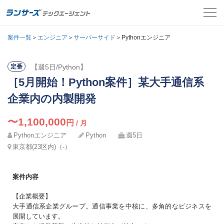
案件一覧
案件一覧
＞
エンジニア
＞
サーバーサイド
＞Pythonエンジニア
お役立ちコンテンツ
【週5日/Python】
定番
氏名
必須
［5月開始！Python案件］某大手通信系
よくある質問
メールアドレス
企業内の内製開発
採用担当者の方はこちら
カナ
必須
〜1,100,000
円
/ 月
パスワード
Pythonエンジニア
Python
ログイン
週5日
東京都(23区内)（‐）
メールアドレス
必須
会員登録
案件内容
ログインして応募する
電話番号
必須
【企業概要】
大手通信系企業グループ。通信事業を中核に、多角的なビジネスを
展開しています。
パスワードを忘れた方はこちら