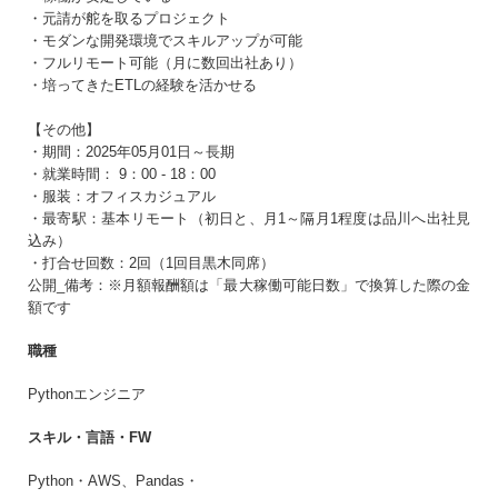
会員登録する
・元請が舵を取るプロジェクト
・モダンな開発環境でスキルアップが可能
・フルリモート可能（月に数回出社あり）
・培ってきたETLの経験を活かせる
すでに登録済みの方はログイン
【その他】
・期間：2025年05月01日～長期
・就業時間： 9：00 - 18：00
・服装：オフィスカジュアル
・最寄駅：基本リモート（初日と、月1～隔月1程度は品川へ出社見
込み）
・打合せ回数：2回（1回目黒木同席）
公開_備考：※月額報酬額は「最大稼働可能日数」で換算した際の金
額です
職種
Pythonエンジニア
スキル・言語・FW
Python・AWS、Pandas・