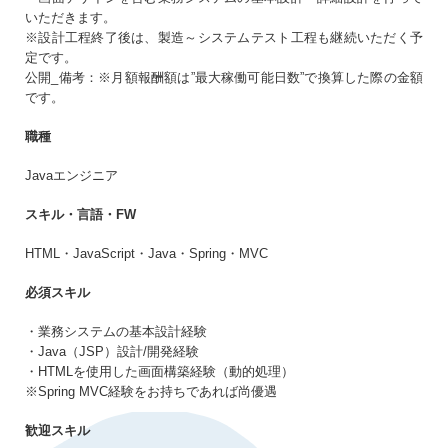
いただきます。
生年月日
必須
※設計工程終了後は、製造～システムテスト工程も継続いただく予
まだアカウントをお持ちでない方はこちら
定です。
公開_備考：※月額報酬額は”最大稼働可能日数”で換算した際の金額
です。
アカウントを新規作成する
パスワード
必須
職種
Javaエンジニア
10〜20文字（大小英字、数字、記号それぞれ1文字以上）
スキル・言語・FW
同意事項
プライバシーポリシー・個人情報の取扱い
に同意
HTML・JavaScript・Java・Spring・MVC
する
必須スキル
・業務システムの基本設計経験
・Java（JSP）設計/開発経験
・HTMLを使用した画面構築経験（動的処理）
※Spring MVC経験をお持ちであれば尚優遇
歓迎スキル