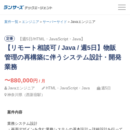
案件一覧
案件一覧
＞
エンジニア
＞
サーバーサイド
＞Javaエンジニア
お役立ちコンテンツ
【週5日/HTML・JavaScript・Java】
定番
氏名
必須
【リモート相談可 / Java / 週5日】物販
よくある質問
メールアドレス
管理の再構築に伴うシステム設計・開発
採用担当者の方はこちら
カナ
業務
必須
パスワード
ログイン
〜880,000
円
/ 月
Javaエンジニア
HTML・JavaScript・Java
週5日
メールアドレス
必須
会員登録
神奈川県（西新宿駅）
ログインして応募する
電話番号
案件内容
必須
業務システム設計
パスワードを忘れた方はこちら
・画面デザインを含む業務システムの基本設計～詳細設計を行って