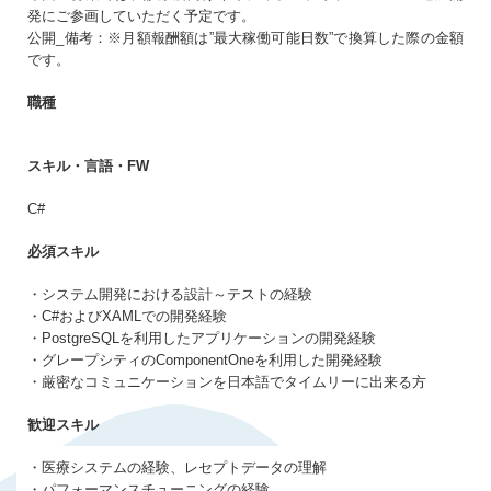
発にご参画していただく予定です。
生年月日
必須
公開_備考：※月額報酬額は”最大稼働可能日数”で換算した際の金額
です。
まだアカウントをお持ちでない方はこちら
職種
アカウントを新規作成する
パスワード
必須
スキル・言語・FW
10〜20文字（大小英字、数字、記号それぞれ1文字以上）
C#
同意事項
必須スキル
プライバシーポリシー・個人情報の取扱い
に同意
・システム開発における設計～テストの経験
する
・C#およびXAMLでの開発経験
・PostgreSQLを利用したアプリケーションの開発経験
・グレープシティのComponentOneを利用した開発経験
・厳密なコミュニケーションを日本語でタイムリーに出来る方
歓迎スキル
・医療システムの経験、レセプトデータの理解
・パフォーマンスチューニングの経験