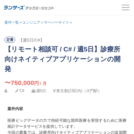
案件一覧
案件一覧
＞
エンジニア
＞
サーバーサイド
＞
お役立ちコンテンツ
【週5日/C#】
定番
氏名
必須
【リモート相談可 / C# / 週5日】診療所
よくある質問
メールアドレス
向けネイティブアプリケーションの開
採用担当者の方はこちら
カナ
発
必須
パスワード
ログイン
〜750,000
円
/ 月
C#
週5日
東京都(23区内)（大門駅）
メールアドレス
必須
会員登録
案件内容
ログインして応募する
電話番号
必須
医療ビッグデータの力で持続可能な国民医療を実現するために医療
統計データサービスを提供しています。
パスワードを忘れた方はこちら
今回の募集では、診療所向けネイティブアプリケーションの追加開