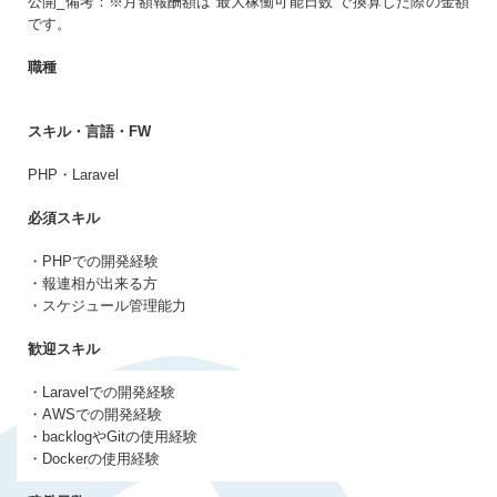
公開_備考：※月額報酬額は”最大稼働可能日数”で換算した際の金額
生年月日
必須
です。
まだアカウントをお持ちでない方はこちら
職種
アカウントを新規作成する
パスワード
必須
スキル・言語・FW
PHP・Laravel
10〜20文字（大小英字、数字、記号それぞれ1文字以上）
必須スキル
同意事項
・PHPでの開発経験
プライバシーポリシー・個人情報の取扱い
に同意
・報連相が出来る方
する
・スケジュール管理能力
歓迎スキル
・Laravelでの開発経験
・AWSでの開発経験
・backlogやGitの使用経験
・Dockerの使用経験