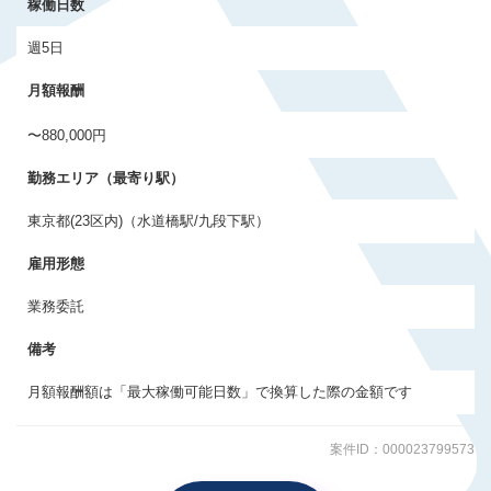
稼働日数
会員登録する
週5日
すでに登録済みの方はログイン
月額報酬
〜880,000円
勤務エリア（最寄り駅）
東京都(23区内)（水道橋駅/九段下駅）
雇用形態
業務委託
備考
月額報酬額は「最大稼働可能日数」で換算した際の金額です
案件ID：000023799573