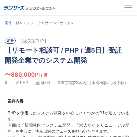
案件一覧
案件一覧
＞
エンジニア
＞
サーバーサイド
＞
お役立ちコンテンツ
【週5日/PHP】
定番
氏名
必須
【リモート相談可 / PHP / 週5日】受託
よくある質問
メールアドレス
開発企業でのシステム開発
採用担当者の方はこちら
カナ
必須
〜880,000
円
/ 月
パスワード
PHP
週5日
ログイン
東京都(23区内)（水道橋駅/九段下駅）
メールアドレス
必須
会員登録
案件内容
ログインして応募する
PHPを使用したシステム開発を中心にいくつかのPJが進んでいま
電話番号
必須
す。
今回は「新聞社向けシステム開発」「求人サイトリニューアル開
発」を中心に、実装以降のフェーズを担当いただきます。
パスワードを忘れた方はこちら