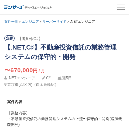
案件一覧
案件一覧
＞
エンジニア
＞
サーバーサイド
＞.NETエンジニア
お役立ちコンテンツ
【週5日/C#】
定番
氏名
必須
【.NET,C♯】不動産投資信託の業務管理
よくある質問
メールアドレス
システムの保守的・開発
採用担当者の方はこちら
カナ
必須
〜670,000
円
/ 月
パスワード
.NETエンジニア
C#
ログイン
週5日
東京都(23区内)（白金高輪駅）
メールアドレス
必須
会員登録
案件内容
ログインして応募する
電話番号
必須
【業務内容】
・不動産投資信託の業務管理システムの上流〜保守的・開発(追加機
能開発)
パスワードを忘れた方はこちら