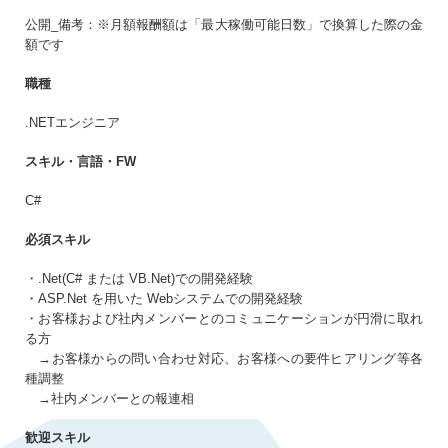
生年月日
必須
公開_備考：※月額報酬額は「最大稼働可能日数」で換算した際の金
額です
まだアカウントをお持ちでない方はこちら
職種
アカウントを新規作成する
パスワード
必須
.NETエンジニア
スキル・言語・FW
10〜20文字（大小英字、数字、記号それぞれ1文字以上）
C#
同意事項
必須スキル
プライバシーポリシー・個人情報の取扱い
に同意
する
・.Net(C# または VB.Net)での開発経験
・ASP.Net を用いた Webシステムでの開発経験
・お客様および社内メンバーとのコミュニケーションが円滑に取れ
る方
→お客様からの問い合わせ対応、お客様への要件ヒアリング等各
種調整
→社内メンバーとの報連相
歓迎スキル