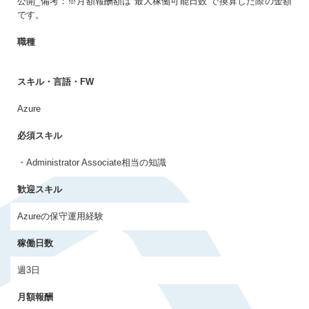
公開_備考：※月額報酬額は”最大稼働可能日数”で換算した際の金額
生年月日
必須
です。
まだアカウントをお持ちでない方はこちら
職種
アカウントを新規作成する
パスワード
必須
スキル・言語・FW
Azure
10〜20文字（大小英字、数字、記号それぞれ1文字以上）
必須スキル
同意事項
・Administrator Associate相当の知識
プライバシーポリシー・個人情報の取扱い
に同意
する
歓迎スキル
Azureの保守運用経験
稼働日数
週3日
月額報酬