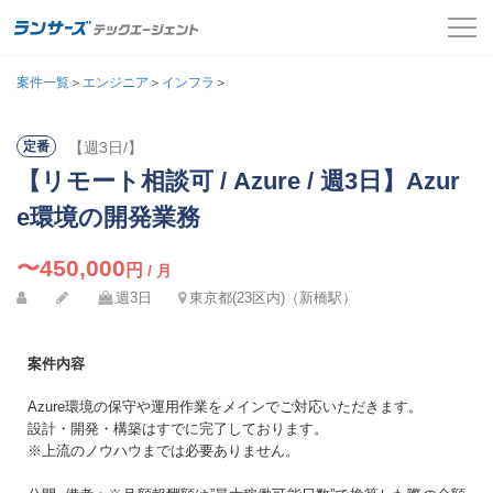
案件一覧
案件一覧
＞
エンジニア
＞
インフラ
＞
お役立ちコンテンツ
【週3日/】
定番
氏名
必須
【リモート相談可 / Azure / 週3日】Azur
よくある質問
メールアドレス
e環境の開発業務
採用担当者の方はこちら
カナ
必須
〜450,000
円
/ 月
パスワード
週3日
東京都(23区内)（新橋駅）
ログイン
メールアドレス
必須
会員登録
案件内容
ログインして応募する
Azure環境の保守や運用作業をメインでご対応いただきます。
電話番号
必須
設計・開発・構築はすでに完了しております。
※上流のノウハウまでは必要ありません。
パスワードを忘れた方はこちら