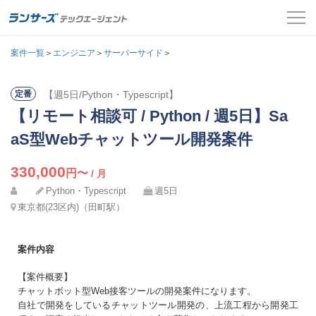
案件一覧
案件一覧
＞
エンジニア
＞
サーバーサイド
＞
お役立ちコンテンツ
【週5日/Python・Typescript】
定番
氏名
必須
【リモート相談可 / Python / 週5日】Sa
よくある質問
メールアドレス
aS型Webチャットツール開発案件
採用担当者の方はこちら
カナ
必須
330,000
円〜
/ 月
パスワード
Python・Typescript
ログイン
週5日
東京都(23区内)（田町駅）
メールアドレス
必須
会員登録
案件内容
ログインして応募する
電話番号
必須
【案件概要】
チャットボット型Web接客ツールの開発案件になります。
自社で開発をしているチャットツール開発の、上流工程から開発工
パスワードを忘れた方はこちら