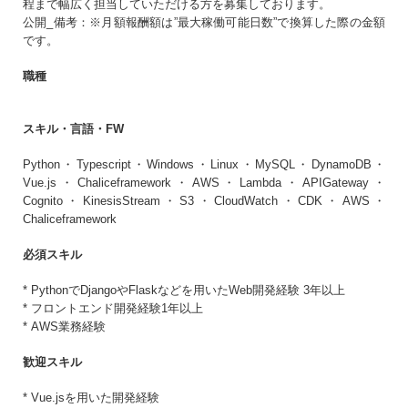
程まで幅広く担当していただける方を募集しております。
生年月日
必須
公開_備考：※月額報酬額は”最大稼働可能日数”で換算した際の金額
です。
まだアカウントをお持ちでない方はこちら
職種
アカウントを新規作成する
パスワード
必須
スキル・言語・FW
Python・Typescript・Windows・Linux・MySQL・DynamoDB・
10〜20文字（大小英字、数字、記号それぞれ1文字以上）
Vue.js・Chaliceframework・AWS・Lambda・APIGateway・
同意事項
Cognito・KinesisStream・S3・CloudWatch・CDK・AWS・
Chaliceframework
プライバシーポリシー・個人情報の取扱い
に同意
する
必須スキル
* PythonでDjangoやFlaskなどを用いたWeb開発経験 3年以上
* フロントエンド開発経験1年以上
* AWS業務経験
歓迎スキル
* Vue.jsを用いた開発経験