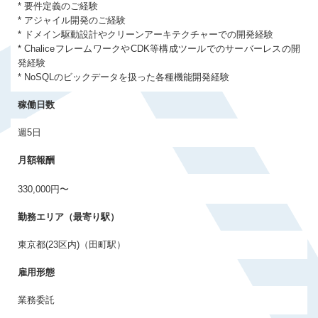
* 要件定義のご経験
会員登録する
* アジャイル開発のご経験
* ドメイン駆動設計やクリーンアーキテクチャーでの開発経験
* ChaliceフレームワークやCDK等構成ツールでのサーバーレスの開
すでに登録済みの方はログイン
発経験
* NoSQLのビックデータを扱った各種機能開発経験
稼働日数
週5日
月額報酬
330,000円〜
勤務エリア（最寄り駅）
東京都(23区内)（田町駅）
雇用形態
業務委託