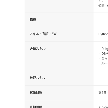
す。
公開_
電話
職種
生年
スキル・言語・FW
Pytho
必須スキル
・Ru
パス
・DB
・自ら
・ルー
10〜
歓迎スキル
-
同意事
稼働日数
週4日･
月額報酬
410,0