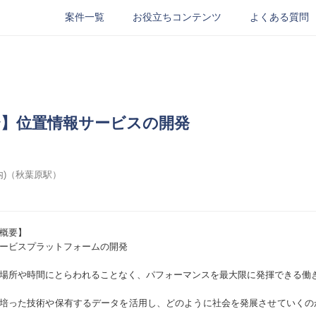
案件一覧
お役立ちコンテンツ
よくある質問
4日〜】位置情報サービスの開発
内)（秋葉原駅）
アドレス
必須
概要】
ード
必須
ービスプラットフォームの開発
場所や時間にとらわれることなく、パフォーマンスを最大限に発揮できる働
ルアドレス
必須
培った技術や保有するデータを活用し、どのように社会を発展させていくの