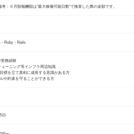
ログインして応募する
備考：※月額報酬額は”最大稼働可能日数”で換算した際の金額です。
番号
必須
パスワードを忘れた方
月日
必須
まだアカウントをお持ちでない方はこちら
n・Ruby・Rails
アカウントを新規作成する
by実務経験
ワード
チューニング等インフラ周辺知識
必須
目標を立て真剣に成長する意識がある方
ルや約束を守ることができる方
20文字（大小英字、数字、記号それぞれ1文字以上）
項
プライバシーポリシー・個人情報の取扱い
に同意する
5日
00円〜