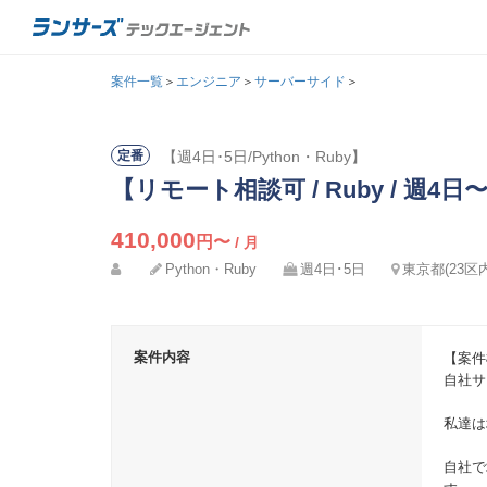
案件一覧
＞
エンジニア
＞
サーバーサイド
＞
【週4日･5日/Python・Ruby】
定番
【リモート相談可 / Ruby / 週
410,000
円〜
/ 月
Python・Ruby
週4日･5日
東京都(23区
メール
氏名
案件内容
【案件
パスワ
カナ
自社サ
私達は
メー
自社で