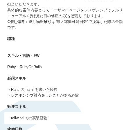
担当いただきます。
生年月日
必須
具体的な案件内容としてユーザマイページをレスポンシブでフルリ
ニューアル (ほぼ見た目の修正のみ)を想定しております。
まだアカウントをお持ちでない方はこちら
公開_備考：※月額報酬額は”最大稼働可能日数”で換算した際の金額
です。
アカウントを新規作成する
パスワード
必須
職種
10〜20文字（大小英字、数字、記号それぞれ1文字以上）
スキル・言語・FW
同意事項
Ruby・RubyOnRails
プライバシーポリシー・個人情報の取扱い
に同意
必須スキル
する
・Rails の haml を書いた経験
・レスポンシブ対応をしたことがある経験
歓迎スキル
・tailwind での実装経験
稼働日数