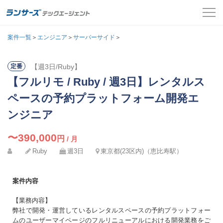
案件一覧
案件一覧
＞
エンジニア
＞
サーバーサイド
＞
お役立ちコンテンツ
【週3日/Ruby】
定番
氏名
必須
【フルリモ / Ruby / 週3日】レンタルス
よくある質問
メールアドレス
ペースの予約プラットフォーム開発エ
採用担当者の方はこちら
カナ
ンジニア
必須
パスワード
ログイン
〜390,000
円
/ 月
Ruby
週3日
東京都(23区内)（恵比寿駅）
メールアドレス
必須
会員登録
案件内容
ログインして応募する
電話番号
必須
【業務内容】
弊社で開発・運営しているレンタルスペースの予約プラットフォー
パスワードを忘れた方はこちら
ムのユーザーマイページのフルリニューアルにおける開発業務をご