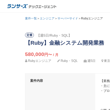
案件一覧
＞
エンジニア
＞
サーバーサイド
＞Rubyエンジニア
【週5日/Ruby・SQL】
定番
【Ruby】金融システム開発業務
580,000
円〜
/ 月
Rubyエンジニア
Ruby・SQL
週5日
東京
メール
氏名
案件内容
【業務
パスワ
カナ
・主に
・ブロ
メー