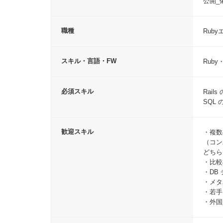
公開_
電話
職種
Rub
スキル・言語・FW
Ruby
生年
必須スキル
Rail
SQL 
パス
歓迎スキル
・複数
（コン
10〜
どちら
・比較
同意事
・DB
・メタ
・若手
・外国