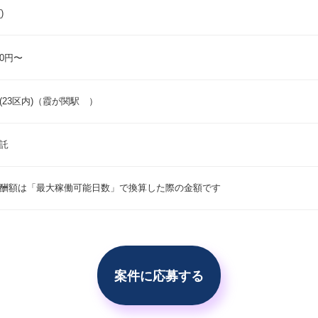
)
00円〜
会員登録する
(23区内)（霞が関駅 ）
すでに登録済みの方はログイン
託
酬額は「最大稼働可能日数」で換算した際の金額です
案件に応募する