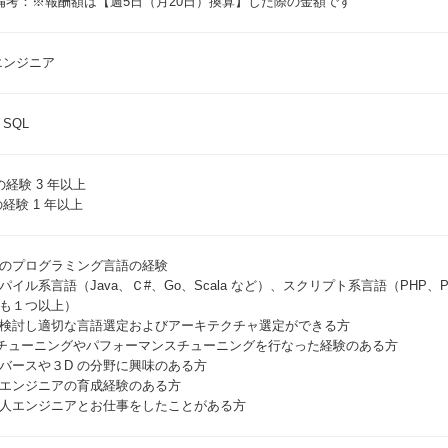
ログインして応募する
備考：※報酬額は【週5日（月20日）換算】した際の金額です
番号
必須
yエンジニア
パスワードを忘れた方
・SQL
月日
必須
まだアカウントをお持ちでない方はこちら
アカウントを新規作成する
s の経験 3 年以上
の経験 1 年以上
ワード
必須
のプログラミング言語の経験
パイル系言語（Java、Ｃ#、Go、Scala など）、スクリプト系言語（PHP、Py
20文字（大小英字、数字、記号それぞれ1文字以上）
も１つ以上）
検討し適切な言語選定およびアーキテクチャ選定ができる方
項
 チューニングやパフォーマンスチューニングを行なった経験のある方
バースや３D の分野に興味のある方
プライバシーポリシー・個人情報の取扱い
に同意する
エンジニアの育成経験のある方
人エンジニアとお仕事をしたことがある方