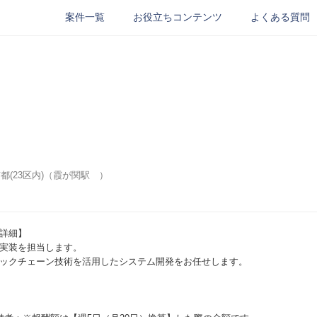
案件一覧
お役立ちコンテンツ
よくある質問
都(23区内)（霞が関駅 ）
アドレス
必須
詳細】
ード
必須
実装を担当します。
ックチェーン技術を活用したシステム開発をお任せします。
ルアドレス
必須