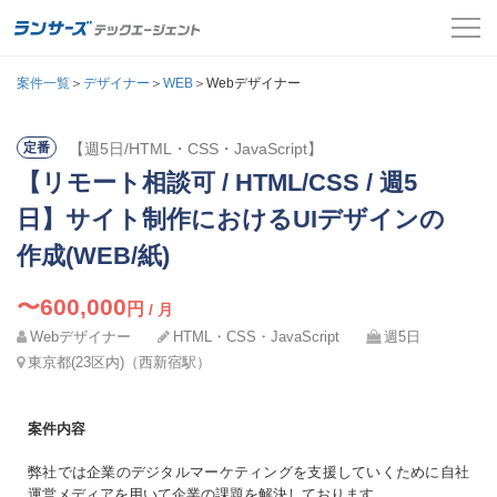
案件一覧
案件一覧
＞
デザイナー
＞
WEB
＞Webデザイナー
お役立ちコンテンツ
【週5日/HTML・CSS・JavaScript】
定番
氏名
必須
【リモート相談可 / HTML/CSS / 週5
よくある質問
メールアドレス
日】サイト制作におけるUIデザインの
採用担当者の方はこちら
カナ
作成(WEB/紙)
必須
パスワード
ログイン
〜600,000
円
/ 月
Webデザイナー
HTML・CSS・JavaScript
週5日
メールアドレス
必須
会員登録
東京都(23区内)（西新宿駅）
ログインして応募する
電話番号
案件内容
必須
弊社では企業のデジタルマーケティングを支援していくために自社
パスワードを忘れた方はこちら
運営メディアを用いて企業の課題を解決しております。