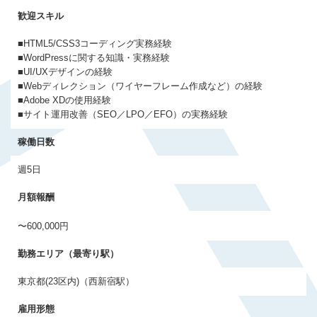
会員登録する
歓迎スキル
■HTML5/CSS3コーディング実務経験
すでに登録済みの方はログイン
■WordPressに関する知識・実務経験
■UI/UXデザインの経験
■Webディレクション（ワイヤーフレーム作成など）の経験
■Adobe XDの使用経験
■サイト運用改善（SEO／LPO／EFO）の実務経験
稼働日数
週5日
月額報酬
〜600,000円
勤務エリア（最寄り駅）
東京都(23区内)（西新宿駅）
雇用形態