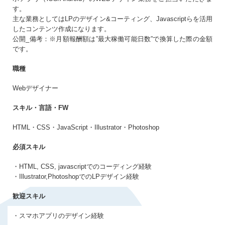
す。
生年月日
必須
主な業務としてはLPのデザイン&コーティング、Javascriptらを活用
まだアカウントをお持ちでない方はこちら
したコンテンツ作成になります。
公開_備考：※月額報酬額は”最大稼働可能日数”で換算した際の金額
です。
アカウントを新規作成する
パスワード
必須
職種
Webデザイナー
10〜20文字（大小英字、数字、記号それぞれ1文字以上）
スキル・言語・FW
同意事項
プライバシーポリシー・個人情報の取扱い
に同意
HTML・CSS・JavaScript・Illustrator・Photoshop
する
必須スキル
・HTML, CSS, javascriptでのコーディング経験
・Illustrator,PhotoshopでのLPデザイン経験
歓迎スキル
・スマホアプリのデザイン経験