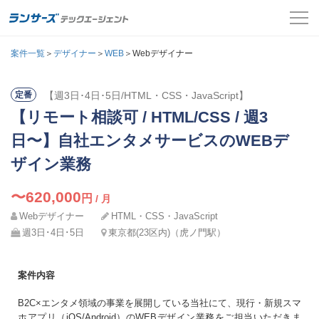
案件一覧
案件一覧
＞
デザイナー
＞
WEB
＞Webデザイナー
お役立ちコンテンツ
【週3日･4日･5日/HTML・CSS・JavaScript】
定番
氏名
必須
【リモート相談可 / HTML/CSS / 週3
よくある質問
メールアドレス
日〜】自社エンタメサービスのWEBデ
採用担当者の方はこちら
カナ
ザイン業務
必須
パスワード
ログイン
〜620,000
円
/ 月
Webデザイナー
HTML・CSS・JavaScript
メールアドレス
必須
会員登録
週3日･4日･5日
東京都(23区内)（虎ノ門駅）
ログインして応募する
電話番号
案件内容
必須
B2C×エンタメ領域の事業を展開している当社にて、現行・新規スマ
パスワードを忘れた方はこちら
ホアプリ（iOS/Android）のWEBデザイン業務をご担当いただきま