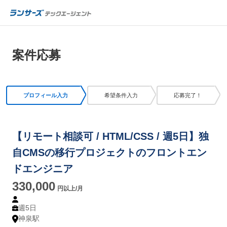
案件応募
氏名
必須
メールアドレス
プロフィール入力
希望条件入力
応募完了！
カナ
必須
パスワード
【リモート相談可 / HTML/CSS / 週5日】独
自CMSの移行プロジェクトのフロントエン
メールアドレス
必須
ドエンジニア
330,000
ログインして応募する
円以上/月
電話番号
必須
週5日
パスワードを忘れた方はこちら
神泉駅