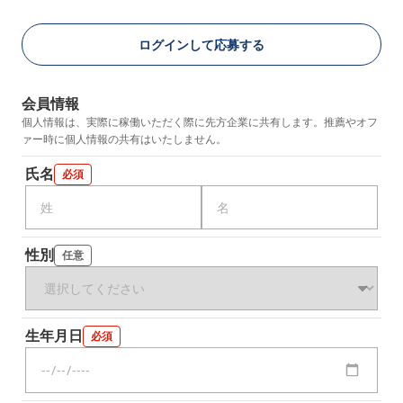
生年月日
必須
ログインして応募する
まだアカウントをお持ちでない方はこちら
パスワード
必須
アカウントを新規作成する
会員情報
個人情報は、実際に稼働いただく際に先方企業に共有します。推薦やオフ
ァー時に個人情報の共有はいたしません。
10〜20文字（大小英字、数字、記号それぞれ1文字以上）
氏名
必須
同意事項
プライバシーポリシー・個人情報の取扱い
に同意
する
性別
任意
生年月日
必須
会員登録する