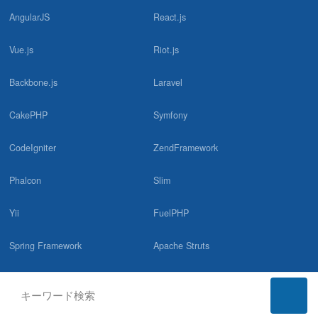
2023.11.06
AngularJS
React.js
「在宅ワークに強いフリーランスエージェントおすすめ18選！リ
モート案件で賢く稼ぐコツを紹介！」に掲載されました！／フリー
ランスナビ
Vue.js
Riot.js
Backbone.js
Laravel
2023.10.11
「ランサーズ テックエージェントの評判は？口コミやリアルな体
CakePHP
Symfony
験と感想！徹底解説」に掲載されました！／THE NUNOBLOG様
CodeIgniter
ZendFramework
2023.10.06
「フリーランスエージェントおすすめ比較ランキング16選【口コ
Phalcon
Slim
ミ・評判あり】」に掲載されました！／THE NUNOBLOG様
Yii
FuelPHP
2023.07.19
「ランサーズ テックエージェントの評判・口コミと案件の特徴」
Spring Framework
Apache Struts
に掲載されました！／HonNe様
Apache Wicket
Play Framework
2023.07.02
「フリーランスエージェントのおすすめランキング2023年版！人
Spark Framework
Django