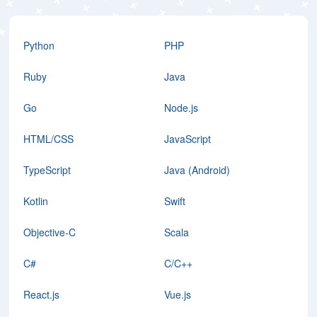
Python
PHP
Ruby
Java
Go
Node.js
HTML/CSS
JavaScript
TypeScript
Java (Android)
Kotlin
Swift
Objective-C
Scala
C#
C/C++
React.js
Vue.js