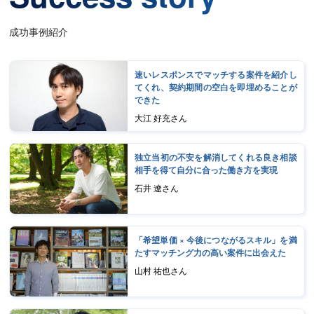
成功事例紹介
速いレスポンスでマッチする案件を紹介し
てくれ、契約期間の空白を即埋めることが
できた
大江 好充さん
独立当初の不安を解消してくれる良き相談
相手を得て自分に合った働き方を実現
石井 遼さん
「希望単価 × 今後につながるスキル」を満
たすマッチング力の高い案件に出会えた
山村 祐也さん