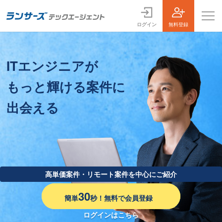
ログイン
無料登録
案件一覧
ITエンジニアが
お役立ちコンテンツ
もっと輝ける案件に
よくある質問
出会える
採用担当者の方はこちら
ログイン
会員登録
高単価案件・リモート案件を中心にご紹介
30
簡単
秒！無料で会員登録
ログインはこちら