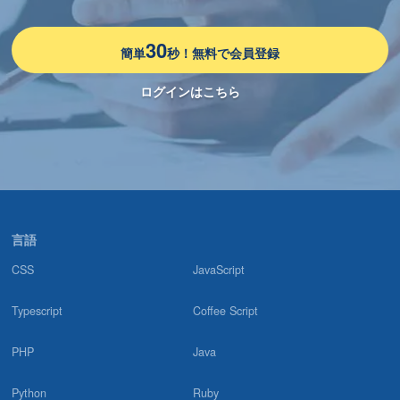
「ランサーズ テックエージェントに突撃取材！高単価案件を獲得
するフリーランスエンジニアの特徴に迫る」に掲載されました！／
コエテコキャリア様
30
簡単
秒！無料で会員登録
ログインはこちら
2024.06.03
「フリーランスエージェントおすすめ28選を徹底比較【2024年6月
最新】」に掲載されました！／LiPro様
2024.04.11
「フリーランスエンジニアの年収・キャリアに関する実態調査
2024」を実施しました
言語
2024.03.06
CSS
JavaScript
「おすすめのフリーランスエージェント16選｜各サービスの一
覧・比較表を公開」に掲載されました！／キャリアクラス様
Typescript
Coffee Script
2024.03.01
PHP
Java
「ランサーズ テックエージェントの評判は？口コミやリアルな体
験と感想！徹底解説」に掲載されました！／フリーランスガイド様
Python
Ruby