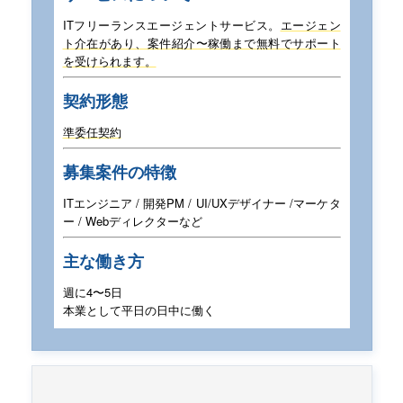
ITフリーランスエージェントサービス。
エージェン
ト介在があり、案件紹介〜稼働まで
無料でサポート
を受けられます。
契約形態
準委任契約
募集案件の特徴
ITエンジニア / 開発PM / UI/UXデザイナー /
マーケタ
ー / Webディレクターなど
主な働き方
週に4〜5日
本業として平日の日中に働く