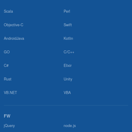
2024.02.20
Scala
Perl
「C#でフリーランスエンジニアになれる？いろんな視点で徹底分
析」に掲載されました！／SAMURAIEngineerBlog様
Objective-C
Swift
2023.12.20
AndroidJava
Kotlin
「フリーランスエージェントおすすめ優良サービス21選！外さな
い選び方も紹介」に掲載されました！／Tech Hiveマガジン様
GO
C/C++
C#
Elixir
2023.11.06
「フリーランスエージェントのおすすめランキング17選【2023年
11月】最新人気フリーランスエージェントを比較！」に掲載され
Rust
Unity
ました！／ユウボク東京
VB.NET
VBA
2023.11.06
「在宅・リモートワーク向けフリーランスエージェントおすすめ
14選！稼ぎやすい在宅案件を見つけるコツは？」に掲載されまし
FW
た！／フリーランスガイド
jQuery
node.js