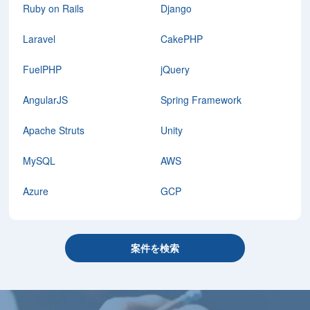
Ruby on Rails
Django
Laravel
CakePHP
FuelPHP
jQuery
AngularJS
Spring Framework
Apache Struts
Unity
MySQL
AWS
Azure
GCP
案件を検索